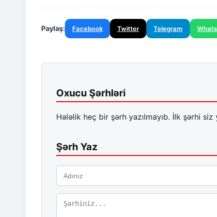
Paylaş:
Facebook
Twitter
Telegram
What
Oxucu Şərhləri
Hələlik heç bir şərh yazılmayıb. İlk şərhi siz 
Şərh Yaz