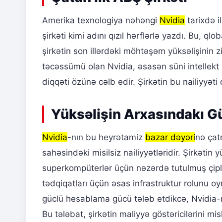
Amerika texnologiya nəhəngi
Nvidia
tarixdə i
şirkəti kimi adını qızıl hərflərlə yazdı. Bu, q
şirkətin son illərdəki möhtəşəm yüksəlişinin z
təcəssümü olan Nvidia, əsasən süni intellekt v
diqqəti özünə cəlb edir. Şirkətin bu nailiyyət
Yüksəlişin Arxasındakı Gü
Nvidia
-nın bu heyrətamiz
bazar dəyəri
nə çat
sahəsindəki misilsiz nailiyyətləridir. Şirkəti
superkompüterlər üçün nəzərdə tutulmuş çiplə
tədqiqatları üçün əsas infrastruktur rolunu o
güclü hesablama gücü tələb etdikcə, Nvidia-nı
Bu tələbat, şirkətin maliyyə göstəricilərini m