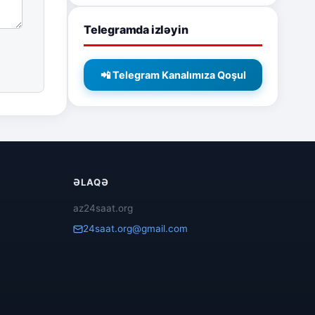
Telegramda izləyin
📲 Telegram Kanalımıza Qoşul
ƏLAQƏ
az24saat.org
24saat.org@gmail.com