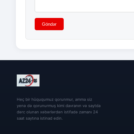
Göndər
Heç bir hüququmuz qorunmur, amma siz
yenə də qorunurmuş kimi davranın və saytda
dərc olunan xəbərlərdən istifadə zamanı 24
saat saytına istinad edin.