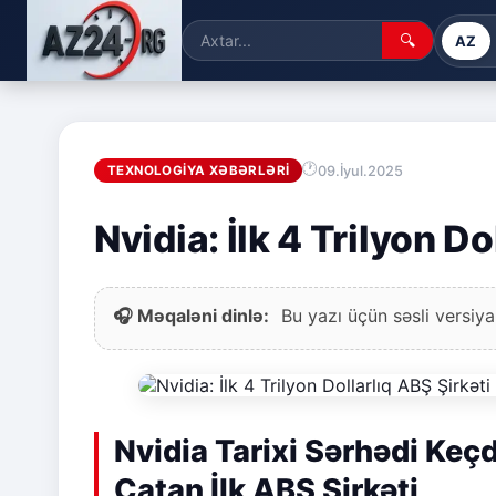
🔍
AZ
09.İyul.2025
TEXNOLOGIYA XƏBƏRLƏRI
Nvidia: İlk 4 Trilyon Do
🎧 Məqaləni dinlə:
Bu yazı üçün səsli versiya
Nvidia Tarixi Sərhədi Keçd
Çatan İlk ABŞ Şirkəti