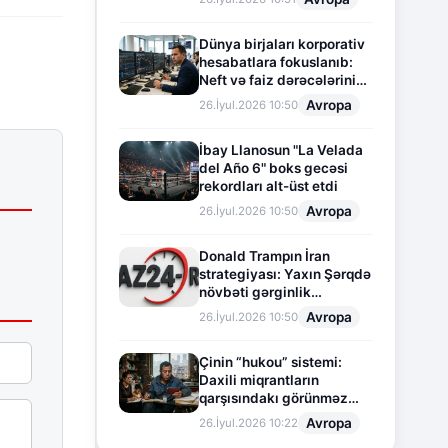
Dünya birjaları korporativ
hesabatlara fokuslanıb:
Neft və faiz dərəcələrinin
təsiri altında cari vəziyyət
Avropa
26.İyul.2026 10:50
İbay Llanosun "La Velada
del Año 6" boks gecəsi
rekordları alt-üst etdi
Avropa
26.İyul.2026 10:50
Donald Trampın İran
strategiyası: Yaxın Şərqdə
növbəti gərginlik
mərhələsi
Avropa
26.İyul.2026 10:50
Çinin “hukou” sistemi:
Daxili miqrantların
qarşısındakı görünməz
sədd
Avropa
26.İyul.2026 10:22