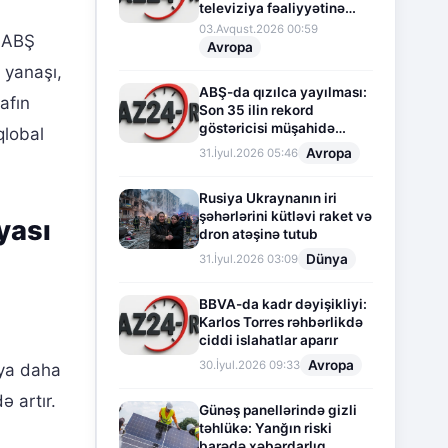
televiziya fəaliyyətinə
fasilə verir
03.Avqust.2026 00:59
 ABŞ
Avropa
a yanaşı,
ABŞ-da qızılca yayılması:
afın
Son 35 ilin rekord
göstəricisi müşahidə
qlobal
olunur
Avropa
31.İyul.2026 05:46
Rusiya Ukraynanın iri
şəhərlərini kütləvi raket və
yası
dron atəşinə tutub
Dünya
31.İyul.2026 03:09
BBVA-da kadr dəyişikliyi:
Karlos Torres rəhbərlikdə
ciddi islahatlar aparır
Avropa
30.İyul.2026 09:33
iya daha
 artır.
Günəş panellərində gizli
təhlükə: Yanğın riski
barədə xəbərdarlıq