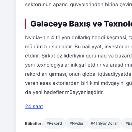
sektorunun aparıcı qüvvələrindən birinə çevir
Gələcəyə Baxış və Texnolo
Nvidia-nın 4 trilyon dollarlıq həddi keçməsi,
mühüm bir siqnaldır. Bu nailiyyət, investorlar
etdirir. Şirkət öz liderliyini qorumaq və ba
yeni texnologiyalar inkişaf etdirir və araşdırm
rekordları qırması, onun qlobal iqtisadiyyatda
verən əsas aktorlardan biri kimi mövqeyini gü
də yeni hədəflər müəyyənləşdirir.
24 saat
Etiketlər:
#Rekord
#Nvidia
#4TrilyonDollar
#Ba