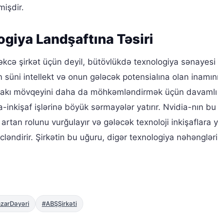
mişdir.
giya Landşaftına Təsiri
 təkcə şirkət üçün deyil, bütövlükdə texnologiya sənayesi
ın süni intellekt və onun gələcək potensialına olan inamın
zardakı mövqeyini daha da möhkəmləndirmək üçün davamlı
a-inkişaf işlərinə böyük sərmayələr yatırır. Nvidia-nın bu
 artan rolunu vurğulayır və gələcək texnoloji inkişaflara 
cləndirir. Şirkətin bu uğuru, digər texnologiya nəhənglər
zarDəyəri
#ABŞŞirkəti