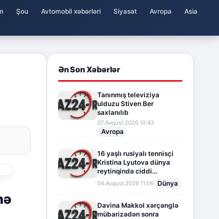
m
Şou
Avtomobil xəbərləri
Siyasət
Avropa
Asia
Ən Son Xəbərlər
Tanınmış televiziya
ulduzu Stiven Ber
saxlanılıb
07.Avqust.2026 10:43
Avropa
16 yaşlı rusiyalı tennisçi
Kristina Lyutova dünya
reytinqində ciddi
irəliləyişə imza atdı
Dünya
04.Avqust.2026 11:06
nə
Davina Makkol xərçənglə
mübarizədən sonra