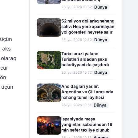
Dünya
26.İyul.2026 10:52
52 milyon dollarlıq nəhəng
səhv: Heç yerə aparmayan
yol görənləri heyrətə salır
 üçün
Dünya
26.İyul.2026 10:52
ı əks
Tarixi ərazi yalanı:
 olaraq
Turistləri aldadan şəxs
bələdiyyəni də çaşdırdı
 cür
Dünya
26.İyul.2026 10:52
yön
And dağları yarılır:
i üçün
Argentina və Çili arasında
nəhəng tunel layihəsi
Dünya
26.İyul.2026 10:51
İspaniyada meşə
yanğınları səbəbindən 19
min nəfər təxliyə olunub
Avropa
26.İyul.2026 10:51