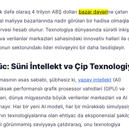
lk dəfə olaraq 4 trilyon ABŞ dolları
bazar dəyəri
nə çatan
lobal maliyyə bazarlarında nadir görülən bir hadisə olmaql
irvəsi hesab olunur. Texnologiya dünyasında sürətli inkiş
ə verilənlər mərkəzləri sahəsindəki innovativ həlləri ilə 
i onun sektorundakı lider mövqeyini bir daha təsdiqləyir.
c: Süni İntellekt və Çip Texnologi
masının əsas səbəbi, şübhəsiz ki,
yapay intellekt
(AI)
n yüksək performanslı qrafik prosessor vahidləri (GPU) və
ri, dünya miqyasında böyük verilənlər mərkəzləri və AI
ynayır. Hər bir yeni AI modeli, hər bir mürəkkəb simulyas
n texnologiyalarına olan ehtiyac da eksponensial şəkildə
isli görünməmiş səviyyəyə çatdıraraq, onu texnologiya