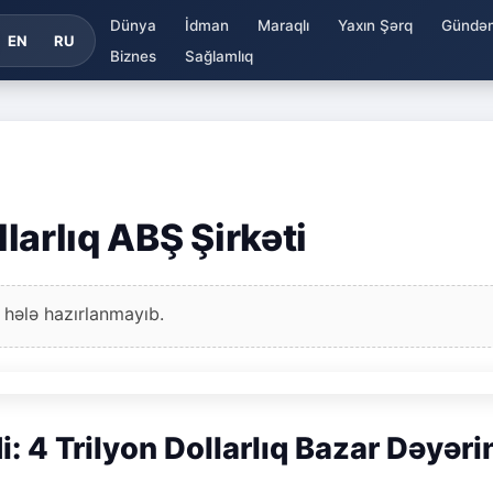
Dünya
İdman
Maraqlı
Yaxın Şərq
Gündə
EN
RU
Biznes
Sağlamlıq
llarlıq ABŞ Şirkəti
 hələ hazırlanmayıb.
i: 4 Trilyon Dollarlıq Bazar Dəyəri