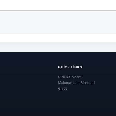
QUICK LINKS
Gizlilik Siyasəti
Məlumatların Silinməsi
Əlaqə