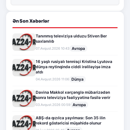
Ən Son Xəbərlər
Tanınmış televiziya ulduzu Stiven Ber
saxlanılıb
Avropa
07.Avqust.2026 10:43
16 yaşlı rusiyalı tennisçi Kristina Lyutova
dünya reytinqində ciddi irəliləyişə imza
atdı
Dünya
04.Avqust.2026 11:06
Davina Makkol xərçənglə mübarizədən
sonra televiziya fəaliyyətinə fasilə verir
Avropa
03.Avqust.2026 00:59
ABŞ-da qızılca yayılması: Son 35 ilin
rekord göstəricisi müşahidə olunur