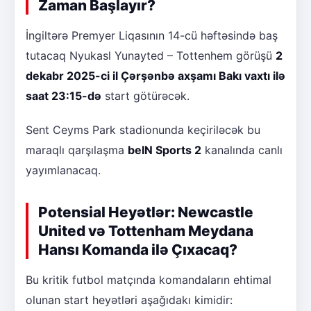
Zaman Başlayır?
İngiltərə Premyer Liqasının 14-cü həftəsində baş
tutacaq Nyukasl Yunayted – Tottenhem görüşü
2
dekabr 2025-ci il Çərşənbə axşamı Bakı vaxtı ilə
saat 23:15-də
start götürəcək.
Sent Ceyms Park stadionunda keçiriləcək bu
maraqlı qarşılaşma
beIN Sports 2
kanalında canlı
yayımlanacaq.
Potensial Heyətlər: Newcastle
United və Tottenham Meydana
Hansı Komanda ilə Çıxacaq?
Bu kritik futbol matçında komandaların ehtimal
olunan start heyətləri aşağıdakı kimidir: