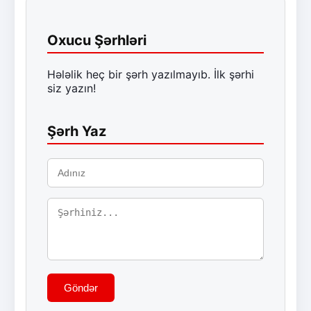
Oxucu Şərhləri
Hələlik heç bir şərh yazılmayıb. İlk şərhi
siz yazın!
Şərh Yaz
Göndər