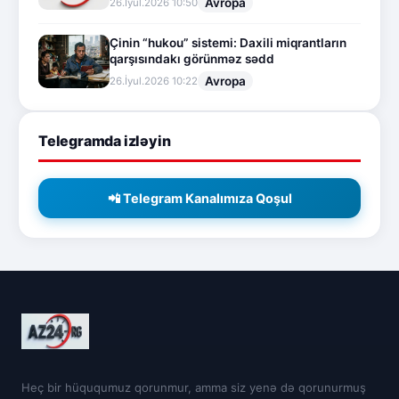
Avropa
26.İyul.2026 10:50
Çinin “hukou” sistemi: Daxili miqrantların
qarşısındakı görünməz sədd
Avropa
26.İyul.2026 10:22
Telegramda izləyin
📲 Telegram Kanalımıza Qoşul
Heç bir hüququmuz qorunmur, amma siz yenə də qorunurmuş