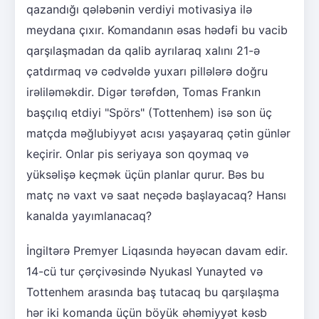
qazandığı qələbənin verdiyi motivasiya ilə
meydana çıxır. Komandanın əsas hədəfi bu vacib
qarşılaşmadan da qalib ayrılaraq xalını 21-ə
çatdırmaq və cədvəldə yuxarı pillələrə doğru
irəliləməkdir. Digər tərəfdən, Tomas Frankın
başçılıq etdiyi "Spörs" (Tottenhem) isə son üç
matçda məğlubiyyət acısı yaşayaraq çətin günlər
keçirir. Onlar pis seriyaya son qoymaq və
yüksəlişə keçmək üçün planlar qurur. Bəs bu
matç nə vaxt və saat neçədə başlayacaq? Hansı
kanalda yayımlanacaq?
İngiltərə Premyer Liqasında həyəcan davam edir.
14-cü tur çərçivəsində Nyukasl Yunayted və
Tottenhem arasında baş tutacaq bu qarşılaşma
hər iki komanda üçün böyük əhəmiyyət kəsb