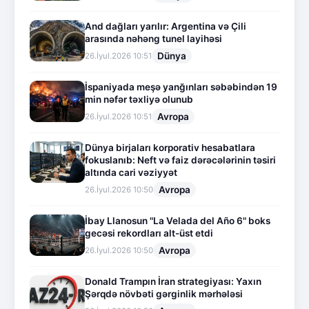
And dağları yarılır: Argentina və Çili
arasında nəhəng tunel layihəsi
Dünya
26.İyul.2026 10:51
İspaniyada meşə yanğınları səbəbindən 19
min nəfər təxliyə olunub
Avropa
26.İyul.2026 10:51
Dünya birjaları korporativ hesabatlara
fokuslanıb: Neft və faiz dərəcələrinin təsiri
altında cari vəziyyət
Avropa
26.İyul.2026 10:50
İbay Llanosun "La Velada del Año 6" boks
gecəsi rekordları alt-üst etdi
Avropa
26.İyul.2026 10:50
Donald Trampın İran strategiyası: Yaxın
Şərqdə növbəti gərginlik mərhələsi