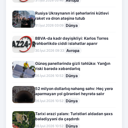
Avropa
31.İyul.2026 05:46
Rusiya Ukraynanın iri şəhərlərini kütləvi
raket və dron atəşinə tutub
Dünya
31.İyul.2026 03:09
BBVA-da kadr dəyişikliyi: Karlos Torres
rəhbərlikdə ciddi islahatlar aparır
Avropa
30.İyul.2026 09:33
Günəş panellərində gizli təhlükə: Yanğın
riski barədə xəbərdarlıq
Dünya
26.İyul.2026 10:52
52 milyon dollarlıq nəhəng səhv: Heç yerə
aparmayan yol görənləri heyrətə salır
Dünya
26.İyul.2026 10:52
Tarixi ərazi yalanı: Turistləri aldadan şəxs
bələdiyyəni də çaşdırdı
Dünya
26.İyul.2026 10:52