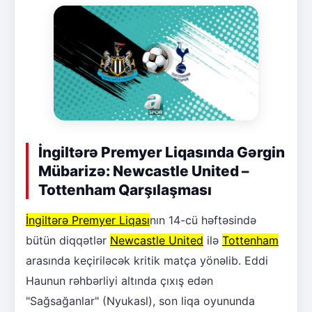
İngiltərə Premyer Liqasında Gərgin
Mübarizə: Newcastle United –
Tottenham Qarşılaşması
İngiltərə Premyer Liqası
nın 14-cü həftəsində
bütün diqqətlər
Newcastle United
ilə
Tottenham
arasında keçiriləcək kritik matça yönəlib. Eddi
Haunun rəhbərliyi altında çıxış edən
"Sağsağanlar" (Nyukasl), son liqa oyununda