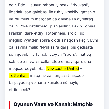
edir. Eddi Haunun rəhbərliyindəki "Nyukasl",
liqadakı son qələbəsi ilə ruh yüksəkliyi qazanıb
və bu mühüm matçdan da qələbə ilə ayrılaraq
xalını 21-ə çatdırmağı planlaşdırır. Lakin Tomas
Frankın idarə etdiyi Tottenhem, ardıcıl üç
məğlubiyyətdən sonra ciddi sınaqdan keçir. Eyni
xal sayına malik "Nyukasl"a qarşı pis gedişata
son qoyub irəliləmək istəyən "Spörs", mütləq
şəkildə xal və ya xallar əldə etməyi qarşısına
məqsəd qoyub. Bəs
Newcastle United
–
Tottenham
matçı nə zaman, saat neçədə
başlayacaq və hansı kanalda nümayiş
etdiriləcək?
Oyunun Vaxtı və Kanalı: Matç Nə