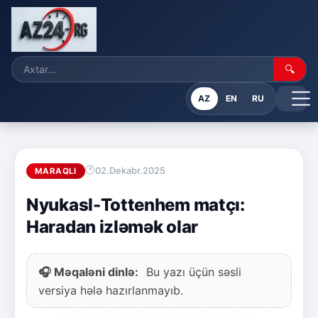
🔍
AZ
EN
RU
02.Dekabr.2025
MARAQLI
Nyukasl-Tottenhem matçı:
Haradan izləmək olar
🎧 Məqaləni dinlə:
Bu yazı üçün səsli
versiya hələ hazırlanmayıb.