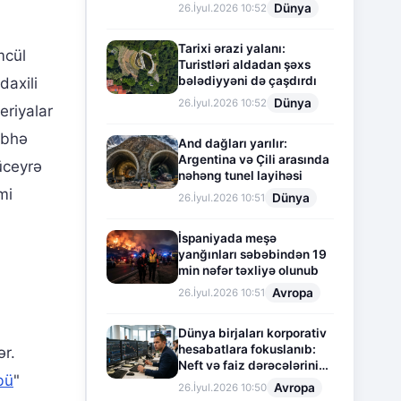
Dünya
26.İyul.2026 10:52
Tarixi ərazi yalanı:
mcül
Turistləri aldadan şəxs
bələdiyyəni də çaşdırdı
daxili
Dünya
26.İyul.2026 10:52
eriyalar
übhə
And dağları yarılır:
Argentina və Çili arasında
ceyrə
nəhəng tunel layihəsi
mi
Dünya
26.İyul.2026 10:51
İspaniyada meşə
yanğınları səbəbindən 19
min nəfər təxliyə olunub
Avropa
26.İyul.2026 10:51
Dünya birjaları korporativ
hesabatlara fokuslanıb:
ər.
Neft və faiz dərəcələrinin
bü
"
təsiri altında cari vəziyyət
Avropa
26.İyul.2026 10:50