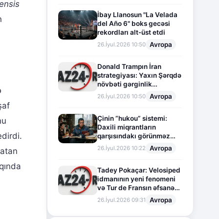
ensis
İbay Llanosun "La Velada
n
del Año 6" boks gecəsi
rekordları alt-üst etdi
Avropa
26.İyul.2026 10:50
Donald Trampın İran
strategiyası: Yaxın Şərqdə
növbəti gərginlik
ə
mərhələsi
Avropa
26.İyul.2026 10:50
şaf
Çinin “hukou” sistemi:
nu
Daxili miqrantların
dirdi.
qarşısındakı görünməz
sədd
Avropa
26.İyul.2026 10:22
yatan
qqında
Tadey Pokaçar: Velosiped
idmanının yeni fenomeni
və Tur de Fransın əfsanəvi
səhifəsi
Avropa
26.İyul.2026 09:31