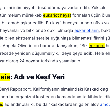
şf elmi ictimaiyyəti düşündürməyə vadar edib. Yüksək
 bütün məlum mürəkkəb
eukariot həyat
formaları üçün ölü
 bir amöb aşkar edilib. Bu kəşf, hüceyrələrində nüvə və 
n heyvanlar və bitkilər də daxil olmaqla
eukariotların
, bakt
lə bilən ekstremal şəraitə uyğunlaşa bilməməsi fikrini ş
oqu Angela Oliverio bu barədə danışarkən, "Biz
eukariot
hü
əcədə yenidən düşünməliyik," deyə qeyd edib. Hələ el
şr olaraq 24 noyabr tarixində yayımlanıb.
sis
: Adı və Kəşf Yeri
 Beryl Rappaport, Kaliforniyanın şimalındakı Kaskad dağ
kında bu orqanizmi kəşf edən komandanın tərkibində idil
is
adlandırıblar ki, bu da "kaskadlardan gələn alov
amö