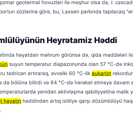
 qızmar geotermal hovuzları ilə məşhur olsa da,
I. cascad
paportun sözlərinə görə, bu, Lassen parkında tapılacaq "ə
mlülüyünün Heyrətamiz Həddi
altında həyatdan məhrum görünsə də, qida maddələri il
bün
suyun temperatur diapazonunda olan 57 °C-də inki
ru tədricən artıraraq, əvvəlki 60 °C-lik
eukariot
rekordu
 də bölünə bilirdi və 64 °C-də hərəkət etməyə davam e
emperaturlarda yenidən aktivləşmə qabiliyyətinə malik 
t həyatın
həddindən artıq istiliyə qarşı dözümlülüyü ha
.