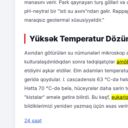
mənasını verir. Park qaynayan turş gölləri və
pH-neytral bir "isti su axını"ndan gəlir. Rap
maraqsız geotermal xüsusiyyətdir."
Yüksək Temperatur Dözü
Axından götürülən su nümunələri mikroskop 
kulturalaşdırıldıqdan sonra tədqiqatçılar
amö
etdiyini aşkar etdilər. Elm adamları temperatu
geridə qoydular.
I. cascadensis
63 °C-də hələ
Hətta 70 °C-də belə, hüceyrələr daha sərin t
"kistalar" əmələ gətirə bilirdi. Bu kəşf,
eukario
bildiklərimizi yenidən yazmaq üçün əsas verir
24 saat