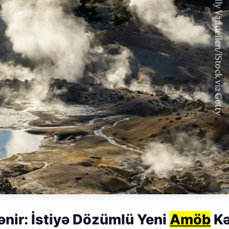
ənir: İstiyə Dözümlü Yeni
Amöb
Kə