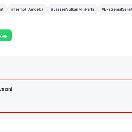
at
#TermofilAmoeba
#LassenVulkanMilliParkı
#EkstremalŞərai
sApp
yazın!