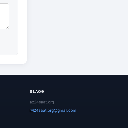
ƏLAQƏ
az24saat.org
24saat.org@gmail.com