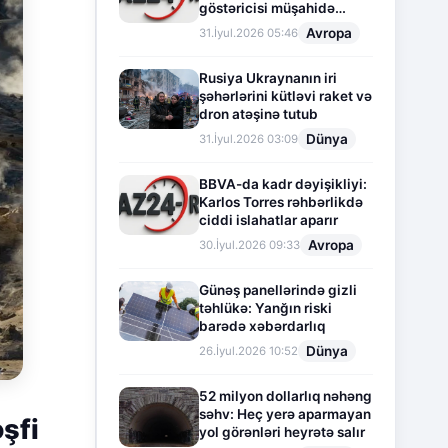
göstəricisi müşahidə
olunur
Avropa
31.İyul.2026 05:46
Rusiya Ukraynanın iri
şəhərlərini kütləvi raket və
dron atəşinə tutub
Dünya
31.İyul.2026 03:09
BBVA-da kadr dəyişikliyi:
Karlos Torres rəhbərlikdə
ciddi islahatlar aparır
Avropa
30.İyul.2026 09:33
Günəş panellərində gizli
təhlükə: Yanğın riski
barədə xəbərdarlıq
Dünya
26.İyul.2026 10:52
52 milyon dollarlıq nəhəng
səhv: Heç yerə aparmayan
şfi
yol görənləri heyrətə salır