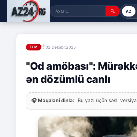
🔍
AZ
02.Dekabr.2025
ELM
"Od amöbası": Mürəkkə
ən dözümlü canlı
🎧 Məqaləni dinlə:
Bu yazı üçün səsli versiya