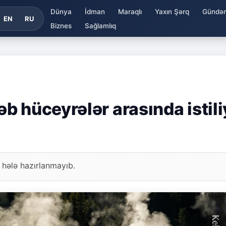
Dünya
İdman
Maraqlı
Yaxın Şərq
Gündə
EN
RU
Biznes
Sağlamlıq
b hüceyrələr arasında istili
 hələ hazırlanmayıb.