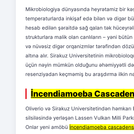
Mikrobiologiya dünyasında heyrətamiz bir kə
temperaturlarda inkişaf edə bilən və digər
hesab edilən şəraitdə sağ qalan tək hüceyrəli
strukturlara malik olan canlıların – yəni bütü
və nüvəsiz digər orqanizmlər tərəfindən dözü
altına alır. Sirakuz Universitetinin mikrobiol
üçün nəyin mümkün olduğunu əhəmiyyətli dər
resenziyadan keçməmiş bu araşdırma ilkin nə
İncendiamoeba Cascaden
Oliverio və Sirakuz Universitetindən həmkarı
silsiləsində yerləşən Lassen Vulkan Milli Par
Onlar yeni amöbü
İncendiamoeba cascadens