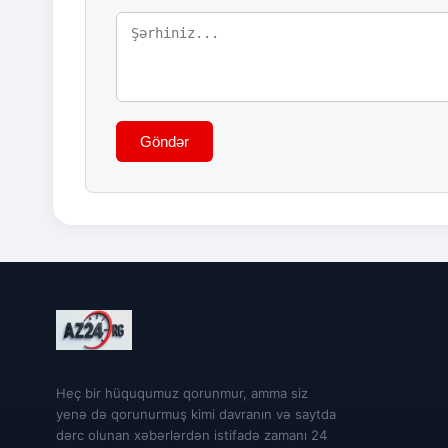
Göndər
Heç bir hüququmuz qorunmur, amma siz
yenə də qorunurmuş kimi davranın və saytda
dərc olunan xəbərlərdən istifadə zamanı 24