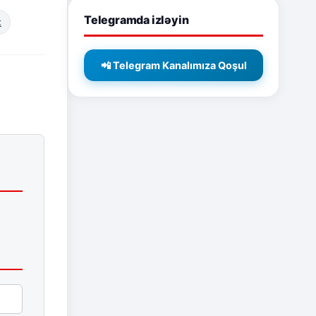
Telegramda izləyin
t
📲 Telegram Kanalımıza Qoşul