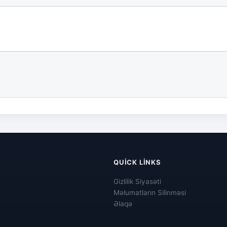
QUICK LINKS
Gizlilik Siyasəti
Məlumatların Silinməsi
Əlaqə