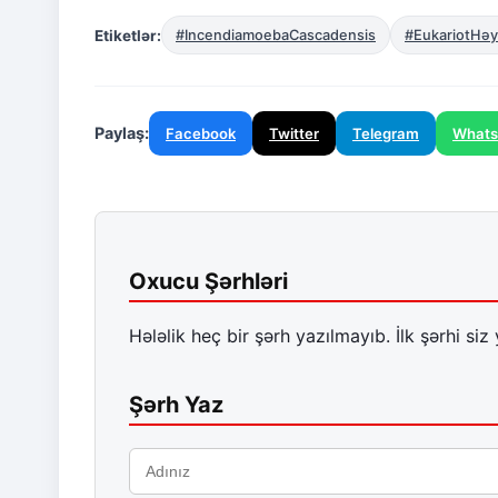
Etiketlər:
#IncendiamoebaCascadensis
#EukariotHəy
Paylaş:
Facebook
Twitter
Telegram
What
Oxucu Şərhləri
Hələlik heç bir şərh yazılmayıb. İlk şərhi siz 
Şərh Yaz