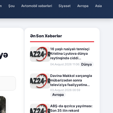
m
Şou
Avtomobil xəbərləri
Siyasət
Avropa
Asia
Ən Son Xəbərlər
16 yaşlı rusiyalı tennisçi
yə
Kristina Lyutova dünya
reytinqində ciddi
irəliləyişə imza atdı
Dünya
04.Avqust.2026 11:06
Davina Makkol xərçənglə
mübarizədən sonra
televiziya fəaliyyətinə
fasilə verir
03.Avqust.2026 00:59
Avropa
ABŞ-da qızılca yayılması:
Son 35 ilin rekord