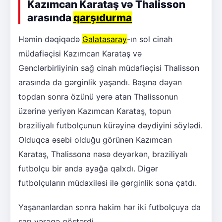
Kazımcan Karataş və Thalisson
arasında
qarşıdurma
Həmin dəqiqədə
Galatasaray
-ın sol cinah
müdafiəçisi Kazımcan Karataş və
Gənclərbirliyinin sağ cinah müdafiəçisi Thalisson
arasında da gərginlik yaşandı. Başına dəyən
topdan sonra özünü yerə atan Thalissonun
üzərinə yeriyən Kazımcan Karataş, topun
braziliyalı futbolçunun kürəyinə dəydiyini söylədi.
Olduqca əsəbi olduğu görünən Kazımcan
Karataş, Thalissona nəsə deyərkən, braziliyalı
futbolçu bir anda ayağa qalxdı. Digər
futbolçuların müdaxiləsi ilə gərginlik sona çatdı.
Yaşananlardan sonra hakim hər iki futbolçuya da
sarı vərəqə göstərdi.