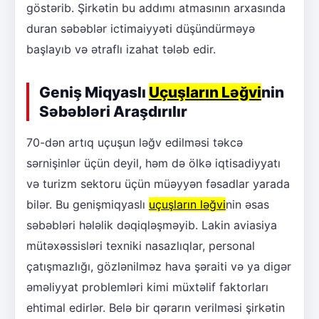
göstərib. Şirkətin bu addımı atmasının arxasında
duran səbəblər ictimaiyyəti düşündürməyə
başlayıb və ətraflı izahat tələb edir.
Geniş Miqyaslı
Uçuşların Ləğvi
nin
Səbəbləri Araşdırılır
70-dən artıq uçuşun ləğv edilməsi təkcə
sərnişinlər üçün deyil, həm də ölkə iqtisadiyyatı
və turizm sektoru üçün müəyyən fəsadlar yarada
bilər. Bu genişmiqyaslı
uçuşların ləğvi
nin əsas
səbəbləri hələlik dəqiqləşməyib. Lakin aviasiya
mütəxəssisləri texniki nasazlıqlar, personal
çatışmazlığı, gözlənilməz hava şəraiti və ya digər
əməliyyat problemləri kimi müxtəlif faktorları
ehtimal edirlər. Belə bir qərarın verilməsi şirkətin