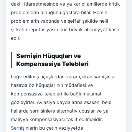
daxili idarəetməsində və ya xarici amillərdə kritik
problemlərin olduğunu göstərə bilər. Həmin
problemlərin vaxtında və şəffaf şəkildə həlli
şirkətin reputasiyası üçün böyük əhəmiyyət kəsb
edir.
Sərnişin Hüquqları və
Kompensasiya Tələbləri
Ləğv edilmiş uçuşlardan zərər çəkən sərnişinlər
hazırda öz hüquqlarının müdafiəsi və
kompensasiya tələbləri ilə bağlı məlumat
gözləyirlər. Aviasiya qaydalarına əsasən, belə
hallarda sərnişinlərə alternativ uçuşlar və ya
maliyyə kompensasiyası təklif edilməlidir.
Sərnişin
lərin bu çətin vəziyyətdə