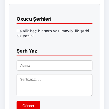
Oxucu Şərhləri
Hələlik heç bir şərh yazılmayıb. İlk şərhi
siz yazın!
Şərh Yaz
Göndər