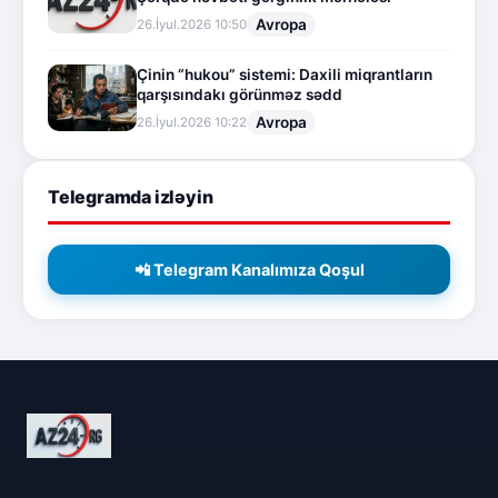
Avropa
26.İyul.2026 10:50
Çinin “hukou” sistemi: Daxili miqrantların
qarşısındakı görünməz sədd
Avropa
26.İyul.2026 10:22
Telegramda izləyin
📲 Telegram Kanalımıza Qoşul