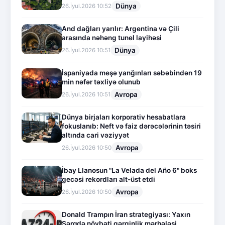
Dünya
26.İyul.2026 10:52
And dağları yarılır: Argentina və Çili
arasında nəhəng tunel layihəsi
Dünya
26.İyul.2026 10:51
İspaniyada meşə yanğınları səbəbindən 19
min nəfər təxliyə olunub
Avropa
26.İyul.2026 10:51
Dünya birjaları korporativ hesabatlara
fokuslanıb: Neft və faiz dərəcələrinin təsiri
altında cari vəziyyət
Avropa
26.İyul.2026 10:50
İbay Llanosun "La Velada del Año 6" boks
gecəsi rekordları alt-üst etdi
Avropa
26.İyul.2026 10:50
Donald Trampın İran strategiyası: Yaxın
Şərqdə növbəti gərginlik mərhələsi