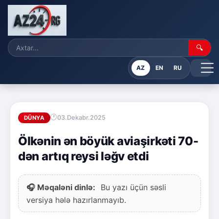
🔍
AZ
EN
RU
03.Dekabr.2025
DÜNYA
Ölkənin ən böyük aviaşirkəti 70-
dən artıq reysi ləğv etdi
🎧 Məqaləni dinlə:
Bu yazı üçün səsli
versiya hələ hazırlanmayıb.