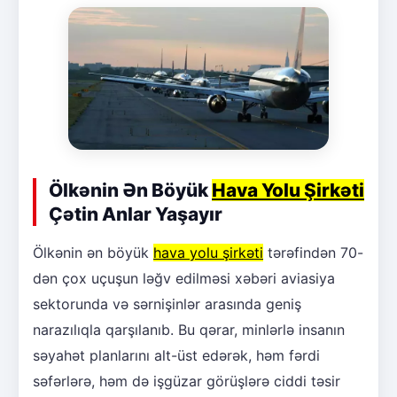
Ölkənin Ən Böyük
Hava Yolu Şirkəti
Çətin Anlar Yaşayır
Ölkənin ən böyük
hava yolu şirkəti
tərəfindən 70-
dən çox uçuşun ləğv edilməsi xəbəri aviasiya
sektorunda və sərnişinlər arasında geniş
narazılıqla qarşılanıb. Bu qərar, minlərlə insanın
səyahət planlarını alt-üst edərək, həm fərdi
səfərlərə, həm də işgüzar görüşlərə ciddi təsir