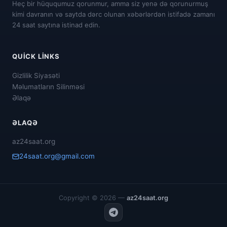
Heç bir hüququmuz qorunmur, amma siz yenə də qorunurmuş
kimi davranın və saytda dərc olunan xəbərlərdən istifadə zamanı
24 saat saytına istinad edin.
QUICK LINKS
Gizlilik Siyasəti
Məlumatların Silinməsi
Əlaqə
ƏLAQƏ
az24saat.org
24saat.org@gmail.com
Copyright © 2026 —
az24saat.org