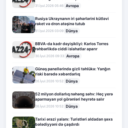
Avropa
31.İyul.2026 05:46
Rusiya Ukraynanın iri şəhərlərini kütləvi
raket və dron atəşinə tutub
Dünya
31.İyul.2026 03:09
BBVA-da kadr dəyişikliyi: Karlos Torres
rəhbərlikdə ciddi islahatlar aparır
Avropa
30.İyul.2026 09:33
Günəş panellərində gizli təhlükə: Yanğın
riski barədə xəbərdarlıq
Dünya
26.İyul.2026 10:52
52 milyon dollarlıq nəhəng səhv: Heç yerə
aparmayan yol görənləri heyrətə salır
Dünya
26.İyul.2026 10:52
Tarixi ərazi yalanı: Turistləri aldadan şəxs
bələdiyyəni də çaşdırdı