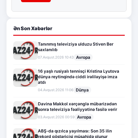
Ən Son Xəbərlər
Tanınmış televiziya ulduzu Stiven Ber
saxlanılıb
Avropa
07.Avqust.2026 10:43
16 yaşlı rusiyalı tennisçi Kristina Lyutova
dünya reytinqində ciddi irəliləyişə imza
atdı
Dünya
04.Avqust.2026 11:06
Davina Makkol xərçənglə mübarizədən
sonra televiziya fəaliyyətinə fasilə verir
Avropa
03.Avqust.2026 00:59
ABŞ-da qızılca yayılması: Son 35 ilin
rekord göstəricisi müşahidə olunur