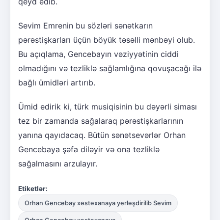
qeyd edib.
Sevim Emrenin bu sözləri sənətkarın
pərəstişkarları üçün böyük təsəlli mənbəyi olub.
Bu açıqlama, Gencebayın vəziyyətinin ciddi
olmadığını və tezliklə sağlamlığına qovuşacağı ilə
bağlı ümidləri artırıb.
Ümid edirik ki, türk musiqisinin bu dəyərli siması
tez bir zamanda sağalaraq pərəstişkarlarının
yanına qayıdacaq. Bütün sənətsevərlər Orhan
Gencebaya şəfa diləyir və ona tezliklə
sağalmasını arzulayır.
Etiketlər:
Orhan Gencebay xəstəxanaya yerləşdirilib Sevim