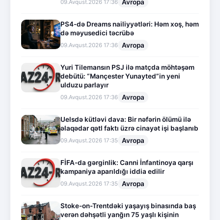
Avropa
09.Avqust.2026 17:36
PS4-də Dreams nailiyyətləri: Həm xoş, həm
də məyusedici təcrübə
Avropa
09.Avqust.2026 17:36
Yuri Tilemansın PSJ ilə matçda möhtəşəm
debütü: “Mançester Yunayted”in yeni
ulduzu parlayır
Avropa
09.Avqust.2026 17:36
Uelsdə kütləvi dava: Bir nəfərin ölümü ilə
əlaqədar qətl faktı üzrə cinayət işi başlanıb
Avropa
09.Avqust.2026 17:35
FİFA-da gərginlik: Canni İnfantinoya qarşı
kampaniya aparıldığı iddia edilir
Avropa
09.Avqust.2026 17:35
Stoke-on-Trentdəki yaşayış binasında baş
verən dəhşətli yanğın 75 yaşlı kişinin