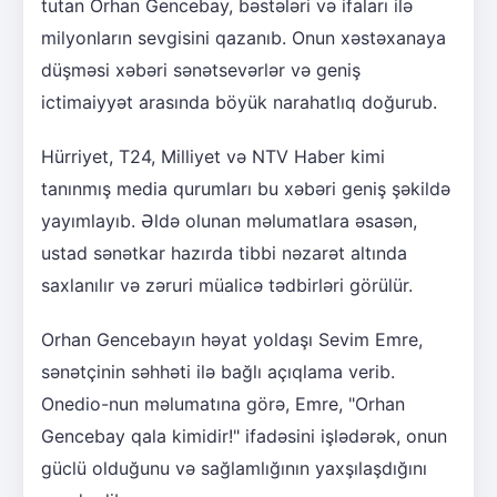
tutan Orhan Gencebay, bəstələri və ifaları ilə
milyonların sevgisini qazanıb. Onun xəstəxanaya
düşməsi xəbəri sənətsevərlər və geniş
ictimaiyyət arasında böyük narahatlıq doğurub.
Hürriyet, T24, Milliyet və NTV Haber kimi
tanınmış media qurumları bu xəbəri geniş şəkildə
yayımlayıb. Əldə olunan məlumatlara əsasən,
ustad sənətkar hazırda tibbi nəzarət altında
saxlanılır və zəruri müalicə tədbirləri görülür.
Orhan Gencebayın həyat yoldaşı Sevim Emre,
sənətçinin səhhəti ilə bağlı açıqlama verib.
Onedio-nun məlumatına görə, Emre, "Orhan
Gencebay qala kimidir!" ifadəsini işlədərək, onun
güclü olduğunu və sağlamlığının yaxşılaşdığını