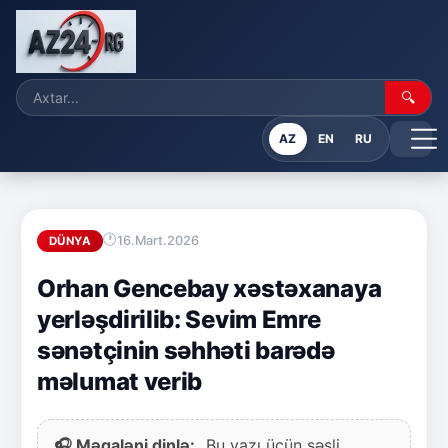
🔍
AZ
EN
RU
16.Mart.2026
DÜNYA
Orhan Gencebay xəstəxanaya
yerləşdirilib: Sevim Emre
sənətçinin səhhəti barədə
məlumat verib
🎧 Məqaləni dinlə:
Bu yazı üçün səsli