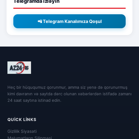
Telegramda izləyin
📲 Telegram Kanalımıza Qoşul
Heç bir hüququmuz qorunmur, amma siz yenə də qorunurmuş
kimi davranın və saytda dərc olunan xəbərlərdən istifadə zamanı
24 saat saytına istinad edin.
QUICK LINKS
Gizlilik Siyasəti
Məlumatların Silinməsi