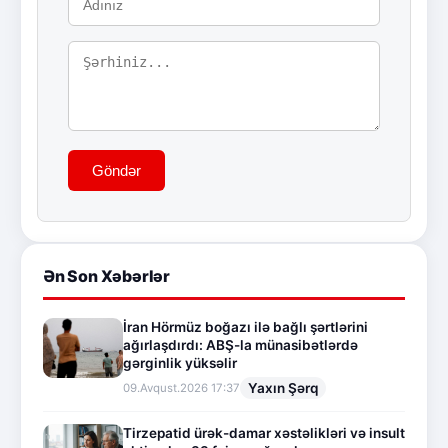
Göndər
Ən Son Xəbərlər
İran Hörmüz boğazı ilə bağlı şərtlərini
ağırlaşdırdı: ABŞ-la münasibətlərdə
gərginlik yüksəlir
Yaxın Şərq
09.Avqust.2026 17:37
Tirzepatid ürək-damar xəstəlikləri və insult