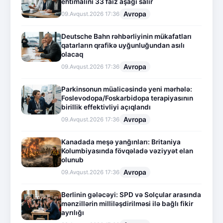
ehtimalını 33 faiz aşağı salır
Avropa
09.Avqust.2026 17:36
Deutsche Bahn rəhbərliyinin mükafatları
qatarların qrafikə uyğunluğundan asılı
olacaq
Avropa
09.Avqust.2026 17:36
Parkinsonun müalicəsində yeni mərhələ:
Foslevodopa/Foskarbidopa terapiyasının
birillik effektivliyi açıqlandı
Avropa
09.Avqust.2026 17:36
Kanadada meşə yanğınları: Britaniya
Kolumbiyasında fövqəladə vəziyyət elan
olunub
Avropa
09.Avqust.2026 17:36
Berlinin gələcəyi: SPD və Solçular arasında
mənzillərin milliləşdirilməsi ilə bağlı fikir
ayrılığı