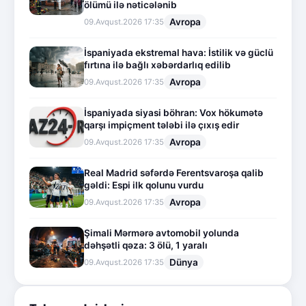
ölümü ilə nəticələnib
Avropa
09.Avqust.2026 17:35
İspaniyada ekstremal hava: İstilik və güclü
fırtına ilə bağlı xəbərdarlıq edilib
Avropa
09.Avqust.2026 17:35
İspaniyada siyasi böhran: Vox hökumətə
qarşı impiçment tələbi ilə çıxış edir
Avropa
09.Avqust.2026 17:35
Real Madrid səfərdə Ferentsvaroşa qalib
gəldi: Espi ilk qolunu vurdu
Avropa
09.Avqust.2026 17:35
Şimali Mərmərə avtomobil yolunda
dəhşətli qəza: 3 ölü, 1 yaralı
Dünya
09.Avqust.2026 17:35