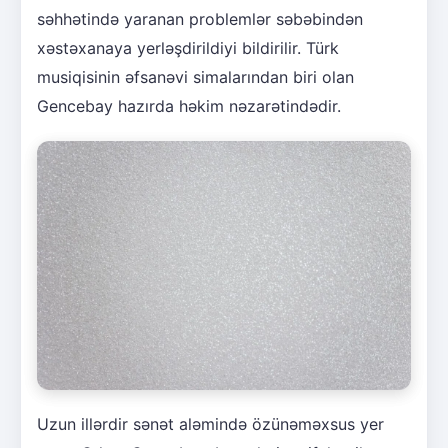
səhhətində yaranan problemlər səbəbindən
xəstəxanaya yerləşdirildiyi bildirilir. Türk
musiqisinin əfsanəvi simalarından biri olan
Gencebay hazırda həkim nəzarətindədir.
Uzun illərdir sənət aləmində özünəməxsus yer