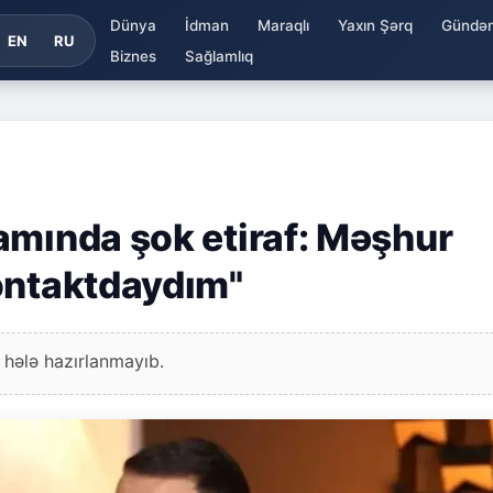
Dünya
İdman
Maraqlı
Yaxın Şərq
Gündə
EN
RU
Biznes
Sağlamlıq
amında şok etiraf: Məşhur
ontaktdaydım"
 hələ hazırlanmayıb.