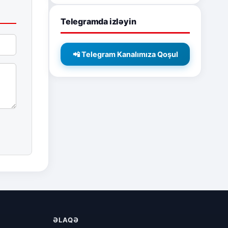
Telegramda izləyin
📲 Telegram Kanalımıza Qoşul
ƏLAQƏ