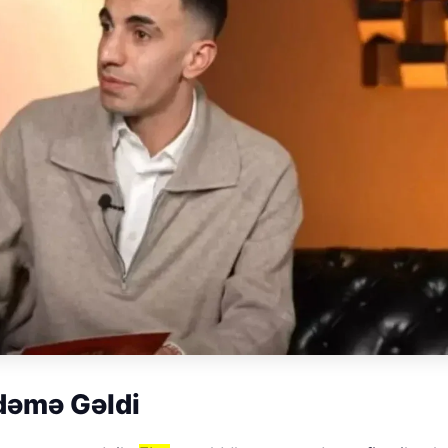
ndəmə Gəldi