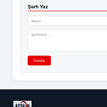
Şərh Yaz
Göndər