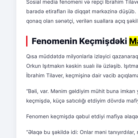
Sosial media fenomeni və repçi İbrahim Tilave
barədə etirafları ilə diqqət mərkəzinə düşüb.
qonaq olan sənətçi, verilən suallara açıq şəki
Fenomenin Keçmişdəki
Ma
Qısa müddətdə milyonlarla izləyici qazanaraq
Orkun Işıtmakın kəskin sualı ilə üzləşib. Işıtm
İbrahim Tilaver, keçmişinə dair vacib açıqlam
“Bəli, var. Mənim gəldiyim mühit buna imkan y
keçmişdə, küçə satıcılığı etdiyim dövrdə mafi
Fenomen keçmişdə qəbul etdiyi mafiya əlaqəl
“Əlaqə bu şəkildə idi: Onlar məni tanıyırdılar