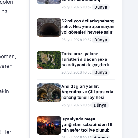
qələri
Dünya
26.İyul.2026 10:52
ına
52 milyon dollarlıq nəhəng
səhv: Heç yerə aparmayan
yol görənləri heyrətə salır
Dünya
26.İyul.2026 10:52
Tarixi ərazi yalanı:
enomen,
Turistləri aldadan şəxs
bələdiyyəni də çaşdırdı
verən
Dünya
26.İyul.2026 10:52
And dağları yarılır:
akin
Argentina və Çili arasında
nəhəng tunel layihəsi
Dünya
26.İyul.2026 10:51
İspaniyada meşə
yanğınları səbəbindən 19
min nəfər təxliyə olunub
! Hər
Avropa
26.İyul.2026 10:51