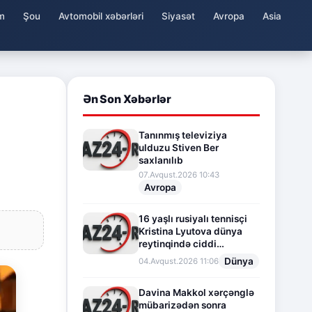
m
Şou
Avtomobil xəbərləri
Siyasət
Avropa
Asia
Ən Son Xəbərlər
Tanınmış televiziya
ulduzu Stiven Ber
saxlanılıb
07.Avqust.2026 10:43
Avropa
16 yaşlı rusiyalı tennisçi
Kristina Lyutova dünya
reytinqində ciddi
irəliləyişə imza atdı
Dünya
04.Avqust.2026 11:06
Davina Makkol xərçənglə
mübarizədən sonra