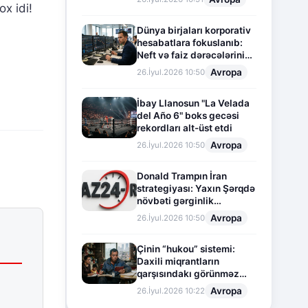
x idi!
Dünya birjaları korporativ
hesabatlara fokuslanıb:
Neft və faiz dərəcələrinin
təsiri altında cari vəziyyət
Avropa
26.İyul.2026 10:50
İbay Llanosun "La Velada
del Año 6" boks gecəsi
rekordları alt-üst etdi
Avropa
26.İyul.2026 10:50
Donald Trampın İran
strategiyası: Yaxın Şərqdə
növbəti gərginlik
mərhələsi
Avropa
26.İyul.2026 10:50
Çinin “hukou” sistemi:
Daxili miqrantların
qarşısındakı görünməz
sədd
Avropa
26.İyul.2026 10:22