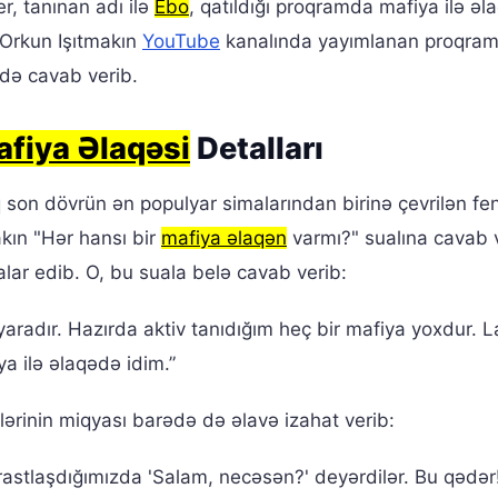
r, tanınan adı ilə
Ebo
, qatıldığı proqramda mafiya ilə əla
 Orkun Işıtmakın
YouTube
kanalında yayımlanan proqram
ldə cavab verib.
fiya Əlaqəsi
Detalları
 son dövrün ən populyar simalarından birinə çevrilən f
akın "Hər hansı bir
mafiya əlaqən
varmı?" sualına cavab 
alar edib. O, bu suala belə cavab verib:
aradır. Hazırda aktiv tanıdığım heç bir mafiya yoxdur. L
ya ilə əlaqədə idim.”
ərinin miqyası barədə də əlavə izahat verib:
, rastlaşdığımızda 'Salam, necəsən?' deyərdilər. Bu qədər