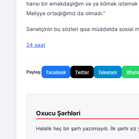
hansı bir əməkdaşlığım və ya kömək istəmək k
Maliyyə ortaqlığımız da olmadı.”
Sənətçinin bu sözləri qısa müddətdə sosial
24 saat
Paylaş:
Facebook
Twitter
Telegram
What
Oxucu Şərhləri
Hələlik heç bir şərh yazılmayıb. İlk şərhi siz 