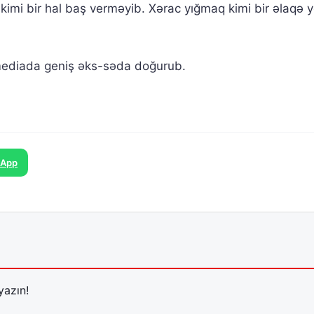
imi bir hal baş verməyib. Xərac yığmaq kimi bir əlaqə yo
 mediada geniş əks-səda doğurub.
sApp
yazın!