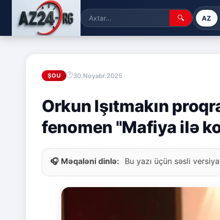
🔍
AZ
30.Noyabr.2025
ŞOU
Orkun Işıtmakın proqr
fenomen "Mafiya ilə k
🎧 Məqaləni dinlə:
Bu yazı üçün səsli versiya