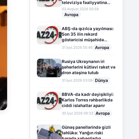
televiziya fəaliyyətinə
fasilə verir
03.Avqust.2026 00:59
Avropa
ABŞ-da qızılca yayılması:
Son 35 ilin rekord
göstəricisi müşahidə
olunur
Avropa
31.İyul.2026 05:46
Rusiya Ukraynanın iri
şəhərlərini kütləvi raket və
dron atəşinə tutub
Dünya
31.İyul.2026 03:09
BBVA-da kadr dəyişikliyi:
Karlos Torres rəhbərlikdə
ciddi islahatlar aparır
Avropa
30.İyul.2026 09:33
Günəş panellərində gizli
təhlükə: Yanğın riski
barədə xəbərdarlıq