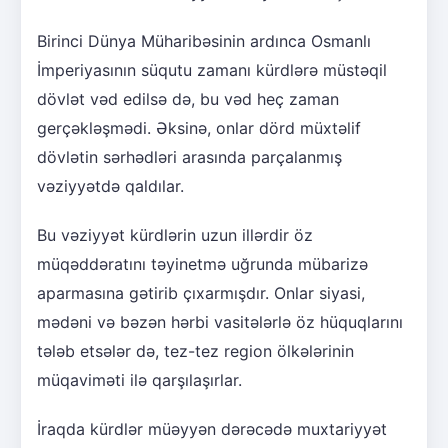
Birinci Dünya Müharibəsinin ardınca Osmanlı
İmperiyasının süqutu zamanı kürdlərə müstəqil
dövlət vəd edilsə də, bu vəd heç zaman
gerçəkləşmədi. Əksinə, onlar dörd müxtəlif
dövlətin sərhədləri arasında parçalanmış
vəziyyətdə qaldılar.
Bu vəziyyət kürdlərin uzun illərdir öz
müqəddəratını təyinetmə uğrunda mübarizə
aparmasına gətirib çıxarmışdır. Onlar siyasi,
mədəni və bəzən hərbi vasitələrlə öz hüquqlarını
tələb etsələr də, tez-tez region ölkələrinin
müqaviməti ilə qarşılaşırlar.
İraqda kürdlər müəyyən dərəcədə muxtariyyət