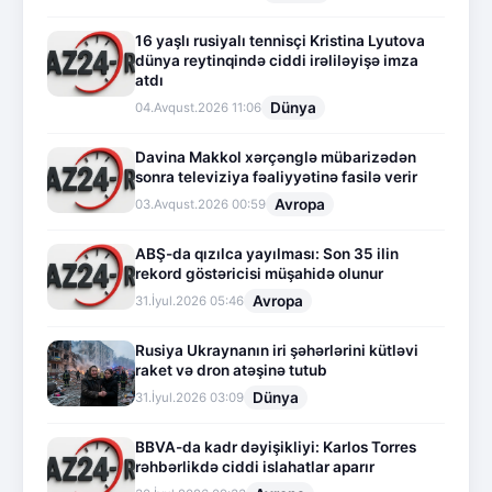
16 yaşlı rusiyalı tennisçi Kristina Lyutova
dünya reytinqində ciddi irəliləyişə imza
atdı
Dünya
04.Avqust.2026 11:06
Davina Makkol xərçənglə mübarizədən
sonra televiziya fəaliyyətinə fasilə verir
Avropa
03.Avqust.2026 00:59
ABŞ-da qızılca yayılması: Son 35 ilin
rekord göstəricisi müşahidə olunur
Avropa
31.İyul.2026 05:46
Rusiya Ukraynanın iri şəhərlərini kütləvi
raket və dron atəşinə tutub
Dünya
31.İyul.2026 03:09
BBVA-da kadr dəyişikliyi: Karlos Torres
rəhbərlikdə ciddi islahatlar aparır