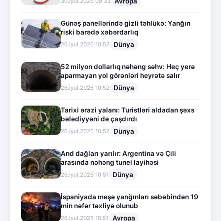
Avropa
30.İyul.2026 09:33
Günəş panellərində gizli təhlükə: Yanğın
riski barədə xəbərdarlıq
Dünya
26.İyul.2026 10:52
52 milyon dollarlıq nəhəng səhv: Heç yerə
aparmayan yol görənləri heyrətə salır
Dünya
26.İyul.2026 10:52
Tarixi ərazi yalanı: Turistləri aldadan şəxs
bələdiyyəni də çaşdırdı
Dünya
26.İyul.2026 10:52
And dağları yarılır: Argentina və Çili
arasında nəhəng tunel layihəsi
Dünya
26.İyul.2026 10:51
İspaniyada meşə yanğınları səbəbindən 19
min nəfər təxliyə olunub
Avropa
26.İyul.2026 10:51