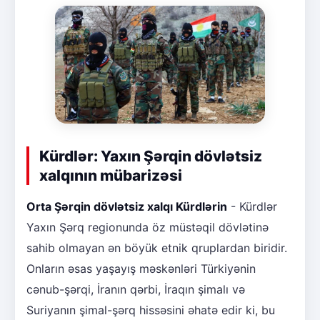
Kürdlər: Yaxın Şərqin dövlətsiz
xalqının mübarizəsi
Orta Şərqin dövlətsiz xalqı Kürdlərin
- Kürdlər
Yaxın Şərq regionunda öz müstəqil dövlətinə
sahib olmayan ən böyük etnik qruplardan biridir.
Onların əsas yaşayış məskənləri Türkiyənin
cənub-şərqi, İranın qərbi, İraqın şimalı və
Suriyanın şimal-şərq hissəsini əhatə edir ki, bu