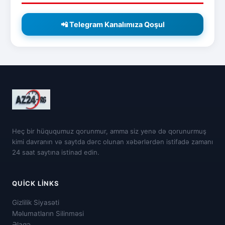
📲 Telegram Kanalımıza Qoşul
Heç bir hüququmuz qorunmur, amma siz yenə də qorunurmuş
kimi davranın və saytda dərc olunan xəbərlərdən istifadə zamanı
24 saat saytına istinad edin.
QUICK LINKS
Gizlilik Siyasəti
Məlumatların Silinməsi
Əlaqə