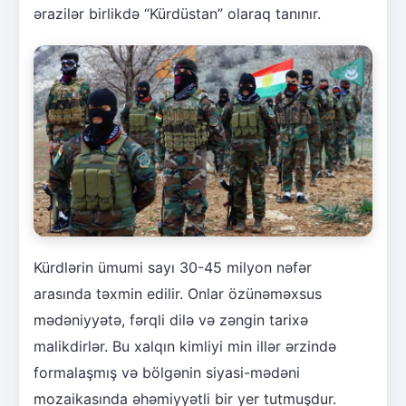
ərazilər birlikdə “Kürdüstan” olaraq tanınır.
Kürdlərin ümumi sayı 30-45 milyon nəfər
arasında təxmin edilir. Onlar özünəməxsus
mədəniyyətə, fərqli dilə və zəngin tarixə
malikdirlər. Bu xalqın kimliyi min illər ərzində
formalaşmış və bölgənin siyasi-mədəni
mozaikasında əhəmiyyətli bir yer tutmuşdur.