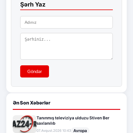
Şərh Yaz
Göndər
Ən Son Xəbərlər
Tanınmış televiziya ulduzu Stiven Ber
saxlanılıb
Avropa
07.Avqust.2026 10:43