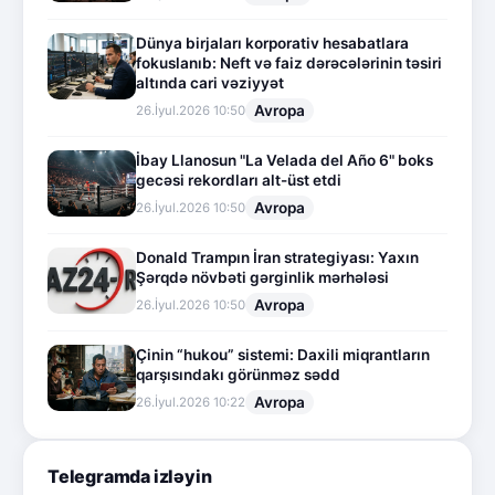
Dünya birjaları korporativ hesabatlara
fokuslanıb: Neft və faiz dərəcələrinin təsiri
altında cari vəziyyət
Avropa
26.İyul.2026 10:50
İbay Llanosun "La Velada del Año 6" boks
gecəsi rekordları alt-üst etdi
Avropa
26.İyul.2026 10:50
Donald Trampın İran strategiyası: Yaxın
Şərqdə növbəti gərginlik mərhələsi
Avropa
26.İyul.2026 10:50
Çinin “hukou” sistemi: Daxili miqrantların
qarşısındakı görünməz sədd
Avropa
26.İyul.2026 10:22
Telegramda izləyin