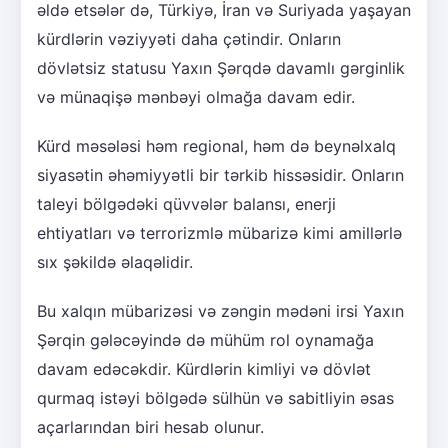
əldə etsələr də, Türkiyə, İran və Suriyada yaşayan
kürdlərin vəziyyəti daha çətindir. Onların
dövlətsiz statusu Yaxın Şərqdə davamlı gərginlik
və münaqişə mənbəyi olmağa davam edir.
Kürd məsələsi həm regional, həm də beynəlxalq
siyasətin əhəmiyyətli bir tərkib hissəsidir. Onların
taleyi bölgədəki qüvvələr balansı, enerji
ehtiyatları və terrorizmlə mübarizə kimi amillərlə
sıx şəkildə əlaqəlidir.
Bu xalqın mübarizəsi və zəngin mədəni irsi Yaxın
Şərqin gələcəyində də mühüm rol oynamağa
davam edəcəkdir. Kürdlərin kimliyi və dövlət
qurmaq istəyi bölgədə sülhün və sabitliyin əsas
açarlarından biri hesab olunur.