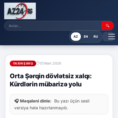
🔍
AZ
EN
RU
07.Mart.2026
YAXIN ŞƏRQ
Orta Şərqin dövlətsiz xalqı:
Kürdlərin mübarizə yolu
🎧 Məqaləni dinlə:
Bu yazı üçün səsli
versiya hələ hazırlanmayıb.