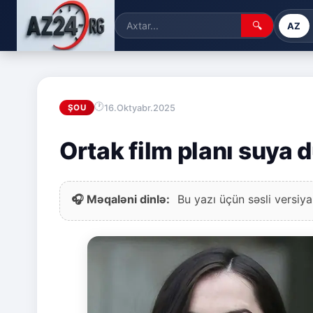
🔍
AZ
16.Oktyabr.2025
ŞOU
Ortak film planı suya 
🎧 Məqaləni dinlə:
Bu yazı üçün səsli versiya