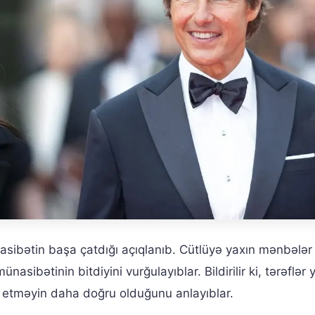
sibətin başa çatdığı açıqlanıb. Cütlüyə yaxın mənbələr 
nasibətinin bitdiyini vurğulayıblar. Bildirilir ki, tərəflər y
 etməyin daha doğru olduğunu anlayıblar.