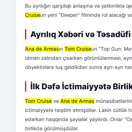
Bu ayrılığın qarşılıqlı anlaşma və yetkinliklə 
Cruise
un yeni "Deeper" filmində rol alacağı və
Ayrılıq Xəbəri və Təsadüf
Ana de Armas
ın
Tom Cruise
un "Top Gun: Mave
idman zalından çıxarkən görüntülənməsi, ayrılı
obyektivlərə tuş gəldikdən sonra ayrı-ayrı nəql
İlk Dəfə İctimaiyyətə Birli
Tom Cruise
və
Ana de Armas
münasibətlərini
ictimaiyyətə təqdim etmişdilər. Lakin cütlük hə
edərkən haqqında şayiələr yayılırdı. Onlar 
birlikdə görülmüşdülər.