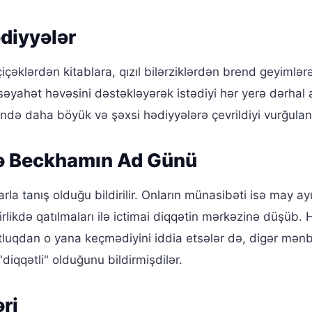
diyyələr
çiçəklərdən kitablara, qızıl bilərziklərdən brend geyimlə
əyahət həvəsini dəstəkləyərək istədiyi hər yerə dərhal 
ində daha böyük və şəxsi hədiyyələrə çevrildiyi vurğulanı
və Beckhamın Ad Günü
rla tanış olduğu bildirilir. Onların münasibəti isə may a
birlikdə qatılmaları ilə ictimai diqqətin mərkəzinə düşüb.
tluqdan o yana keçmədiyini iddia etsələr də, digər mənb
"diqqətli" olduğunu bildirmişdilər.
ri