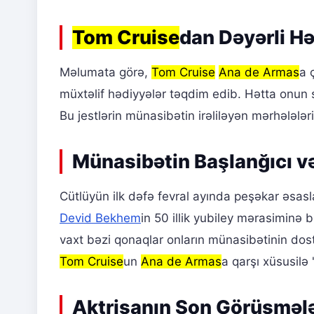
Tom Cruise
dan Dəyərli Hə
Məlumata görə,
Tom Cruise
Ana de Armas
a 
müxtəlif hədiyyələr təqdim edib. Hətta onun s
Bu jestlərin münasibətin irəliləyən mərhələlər
Münasibətin Başlanğıcı 
Cütlüyün ilk dəfə fevral ayında peşəkar əsasla
Devid Bekhem
in 50 illik yubiley mərasiminə 
vaxt bəzi qonaqlar onların münasibətinin dos
Tom Cruise
un
Ana de Armas
a qarşı xüsusilə 
Aktrisanın Son Görüşmələ