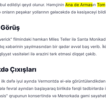
qəbul edildiyi qeyd olunur. Həmçinin
Ana de Armas
ın
Tom
 onların peşəkar yollarının gələcəkdə də kəsişəcəyi bildiri
i Görüş
rick" filmindəki həmkarı Miles Teller ilə Santa Monikad
q xəbərinin yayılmasından bir qədər əvvəl baş verib. İki
iyyat vasitələri ilə ərazini tərk etməsi diqqət çəkib.
kdə Çıxışları
 ilk dəfə iyul ayında Vermontda əl-ələ görüntüləndikdən
lə fevral ayından başlayaraq birlikdə fərqli tədbirlərdə i
"Oasis" qrupunun konsertində və Menorkada gəmi səyahə