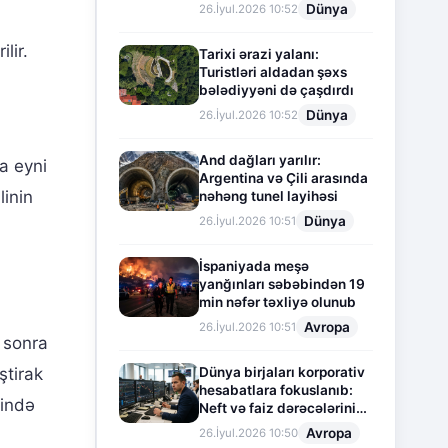
Dünya
26.İyul.2026 10:52
lir.
Tarixi ərazi yalanı:
Turistləri aldadan şəxs
bələdiyyəni də çaşdırdı
Dünya
26.İyul.2026 10:52
And dağları yarılır:
a eyni
Argentina və Çili arasında
linin
nəhəng tunel layihəsi
Dünya
26.İyul.2026 10:51
İspaniyada meşə
yanğınları səbəbindən 19
min nəfər təxliyə olunub
Avropa
26.İyul.2026 10:51
 sonra
Dünya birjaları korporativ
ştirak
hesabatlara fokuslanıb:
tində
Neft və faiz dərəcələrinin
təsiri altında cari vəziyyət
Avropa
26.İyul.2026 10:50