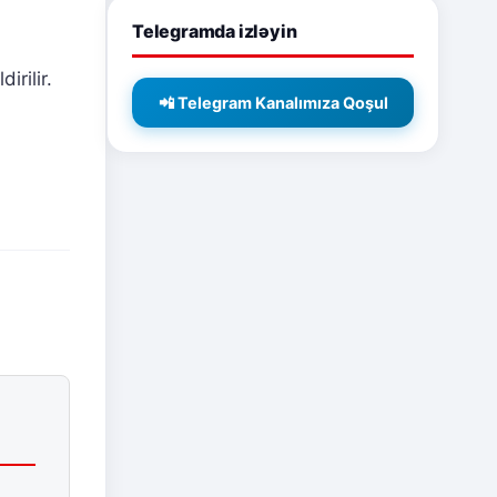
Telegramda izləyin
irilir.
📲 Telegram Kanalımıza Qoşul