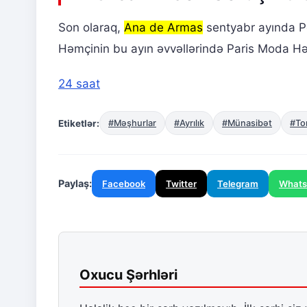
Son olaraq,
Ana de Armas
sentyabr ayında P
Həmçinin bu ayın əvvəllərində Paris Moda Həftəsi
24 saat
Etiketlər:
#Məşhurlar
#Ayrılık
#Münasibət
#To
Paylaş:
Facebook
Twitter
Telegram
What
Oxucu Şərhləri