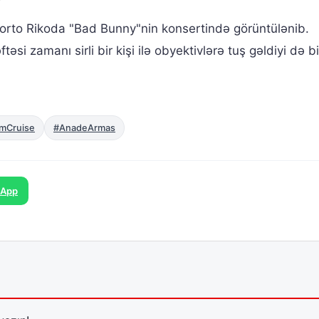
orto Rikoda "Bad Bunny"nin konsertində görüntülənib.
 zamanı sirli bir kişi ilə obyektivlərə tuş gəldiyi də bild
mCruise
#AnadeArmas
sApp