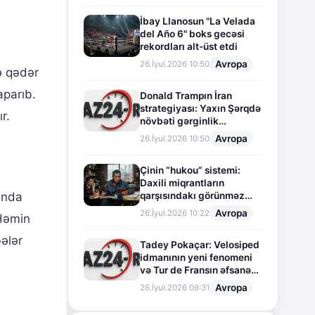
İbay Llanosun "La Velada
del Año 6" boks gecəsi
rekordları alt-üst etdi
Avropa
26.İyul.2026 10:50
rə qədər
aparıb.
Donald Trampın İran
strategiyası: Yaxın Şərqdə
r.
növbəti gərginlik
mərhələsi
Avropa
26.İyul.2026 10:50
Çinin “hukou” sistemi:
Daxili miqrantların
qarşısındakı görünməz
yında
sədd
Avropa
26.İyul.2026 10:22
 Həmin
ələr
Tadey Pokaçar: Velosiped
idmanının yeni fenomeni
və Tur de Fransın əfsanəvi
səhifəsi
Avropa
26.İyul.2026 09:31