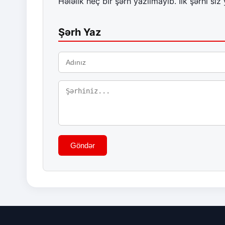
Hələlik heç bir şərh yazılmayıb. İlk şərhi siz 
Şərh Yaz
Göndər