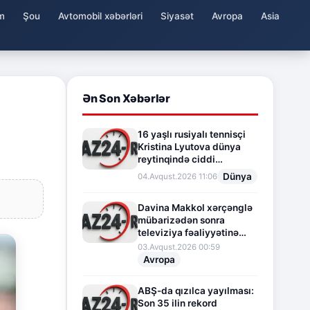
m
Şou
Avtomobil xəbərləri
Siyasət
Avropa
Asia
Ən Son Xəbərlər
16 yaşlı rusiyalı tennisçi
Kristina Lyutova dünya
reytinqində ciddi
irəliləyişə imza atdı
Dünya
04.Avqust.2026 11:06
Davina Makkol xərçənglə
mübarizədən sonra
televiziya fəaliyyətinə
fasilə verir
03.Avqust.2026 00:59
Avropa
ABŞ-da qızılca yayılması:
Son 35 ilin rekord