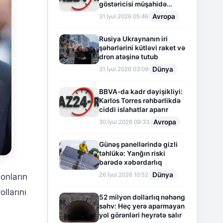
göstəricisi müşahidə
olunur
Avropa
31.İyul.2026 05:46
Rusiya Ukraynanın iri
şəhərlərini kütləvi raket və
dron atəşinə tutub
Dünya
31.İyul.2026 03:09
BBVA-da kadr dəyişikliyi:
Karlos Torres rəhbərlikdə
ciddi islahatlar aparır
Avropa
30.İyul.2026 09:33
Günəş panellərində gizli
təhlükə: Yanğın riski
barədə xəbərdarlıq
Dünya
26.İyul.2026 10:52
onların
ollarını
52 milyon dollarlıq nəhəng
səhv: Heç yerə aparmayan
yol görənləri heyrətə salır