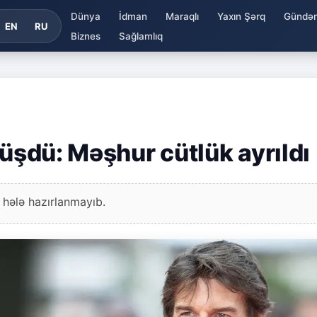
Dünya
İdman
Maraqlı
Yaxın Şərq
Gündə
EN
RU
Biznes
Sağlamlıq
düşdü: Məşhur cütlük ayrıldı
 hələ hazırlanmayıb.