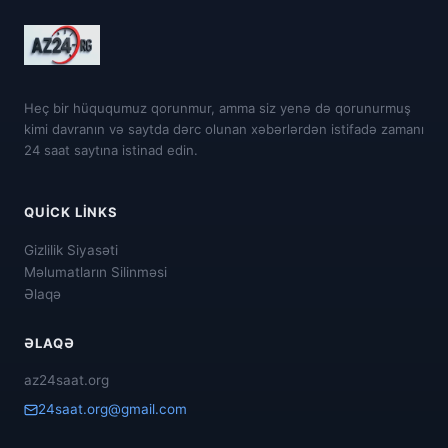
Heç bir hüququmuz qorunmur, amma siz yenə də qorunurmuş
kimi davranın və saytda dərc olunan xəbərlərdən istifadə zamanı
24 saat saytına istinad edin.
QUICK LINKS
Gizlilik Siyasəti
Məlumatların Silinməsi
Əlaqə
ƏLAQƏ
az24saat.org
24saat.org@gmail.com