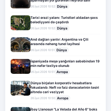
aparmayan yol görənləri heyrətə salır
Dünya
26.İyul.2026 10:52
Tarixi ərazi yalanı: Turistləri aldadan şəxs
bələdiyyəni də çaşdırdı
Dünya
26.İyul.2026 10:52
And dağları yarılır: Argentina və Çili
arasında nəhəng tunel layihəsi
Dünya
26.İyul.2026 10:51
İspaniyada meşə yanğınları səbəbindən 19
min nəfər təxliyə olunub
Avropa
26.İyul.2026 10:51
Dünya birjaları korporativ hesabatlara
fokuslanıb: Neft və faiz dərəcələrinin təsiri
altında cari vəziyyət
Avropa
26.İyul.2026 10:50
İbay Llanosun "La Velada del Año 6" boks