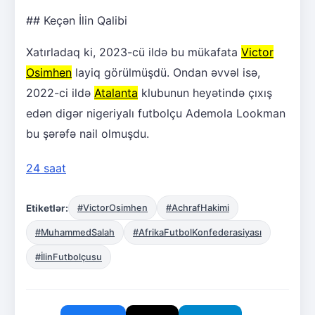
## Keçən İlin Qalibi
Xatırladaq ki, 2023-cü ildə bu mükafata
Victor
Osimhen
layiq görülmüşdü. Ondan əvvəl isə,
2022-ci ildə
Atalanta
klubunun heyətində çıxış
edən digər nigeriyalı futbolçu Ademola Lookman
bu şərəfə nail olmuşdu.
24 saat
Etiketlər:
#VictorOsimhen
#AchrafHakimi
#MuhammedSalah
#AfrikaFutbolKonfederasiyası
#İlinFutbolçusu