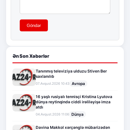
Göndər
Ən Son Xəbərlər
Tanınmış televiziya ulduzu Stiven Ber
saxlanılıb
Avropa
07.Avqust.2026 10:43
16 yaşlı rusiyalı tennisçi Kristina Lyutova
dünya reytinqində ciddi irəliləyişə imza
atdı
Dünya
04.Avqust.2026 11:06
Davina Makkol xərçənglə mübarizədən