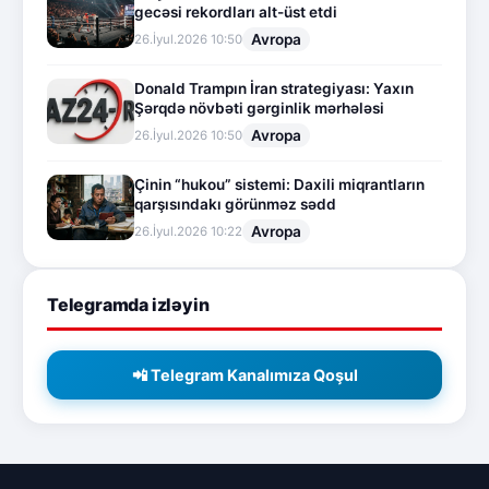
gecəsi rekordları alt-üst etdi
Avropa
26.İyul.2026 10:50
Donald Trampın İran strategiyası: Yaxın
Şərqdə növbəti gərginlik mərhələsi
Avropa
26.İyul.2026 10:50
Çinin “hukou” sistemi: Daxili miqrantların
qarşısındakı görünməz sədd
Avropa
26.İyul.2026 10:22
Telegramda izləyin
📲 Telegram Kanalımıza Qoşul