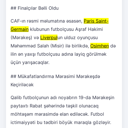
## Finalçılar Bəlli Oldu
CAF-ın rəsmi məlumatına əsasən,
Paris Saint-
Germain
klubunun futbolçusu Aşraf Hakimi
(Mərakeş) və
Liverpul
un ulduz oyunçusu
Məhəmməd Salah (Misir) ilə birlikdə,
Osimhen
də
ilin ən yaxşı futbolçusu adına layiq görülmək
üçün yarışacaqlar.
## Mükafatlandırma Mərasimi Mərakeşdə
Keçiriləcək
Qalib futbolçunun adı noyabrın 19-da Mərakeşin
paytaxtı Rabat şəhərində təşkil olunacaq
möhtəşəm mərasimdə elan ediləcək. Futbol
ictimaiyyəti bu tədbiri böyük maraqla gözləyir.