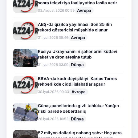
sonra televiziya fəaliyyətinə fasilə verir
Avropa
03.Avqust.2026 00:59
ABŞ-da qızılca yayılması: Son 35 ilin
rekord göstəricisi müşahidə olunur
Avropa
31.İyul.2026 05:46
Rusiya Ukraynanın iri şəhərlərini kütləvi
raket və dron atəşinə tutub
Dünya
31.İyul.2026 03:09
BBVA-da kadr dəyişikliyi: Karlos Torres
rəhbərlikdə ciddi islahatlar aparır
Avropa
30.İyul.2026 09:33
Günəş panellərində gizli təhlükə: Yanğın
riski barədə xəbərdarlıq
Dünya
26.İyul.2026 10:52
52 milyon dollarlıq nəhəng səhv: Heç yerə