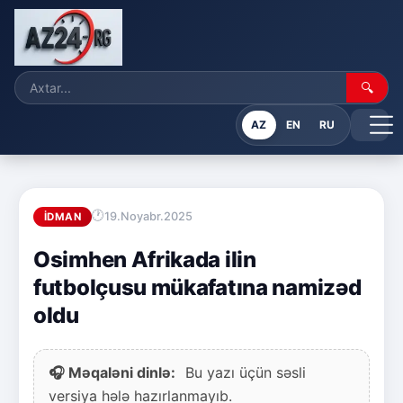
🔍
AZ
EN
RU
19.Noyabr.2025
İDMAN
Osimhen Afrikada ilin
futbolçusu mükafatına namizəd
oldu
🎧 Məqaləni dinlə:
Bu yazı üçün səsli
versiya hələ hazırlanmayıb.