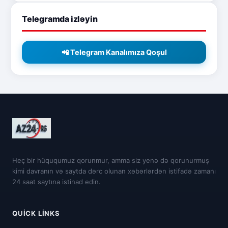
Telegramda izləyin
📲 Telegram Kanalımıza Qoşul
Heç bir hüququmuz qorunmur, amma siz yenə də qorunurmuş
kimi davranın və saytda dərc olunan xəbərlərdən istifadə zamanı
24 saat saytına istinad edin.
QUICK LINKS