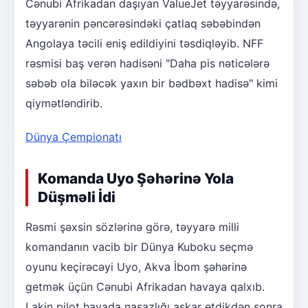
Cənubi Afrikadan daşıyan ValueJet təyyarəsində,
təyyarənin pəncərəsindəki çatlaq səbəbindən
Angolaya təcili eniş edildiyini təsdiqləyib. NFF
rəsmisi baş verən hadisəni "Daha pis nəticələrə
səbəb ola biləcək yaxın bir bədbəxt hadisə" kimi
qiymətləndirib.
Dünya Çempionatı
Komanda Uyo Şəhərinə Yola
Düşməli İdi
Rəsmi şəxsin sözlərinə görə, təyyarə milli
komandanın vacib bir Dünya Kuboku seçmə
oyunu keçirəcəyi Uyo, Akva İbom şəhərinə
getmək üçün Cənubi Afrikadan havaya qalxıb.
Lakin pilot havada nasazlığı aşkar etdikdən sonra