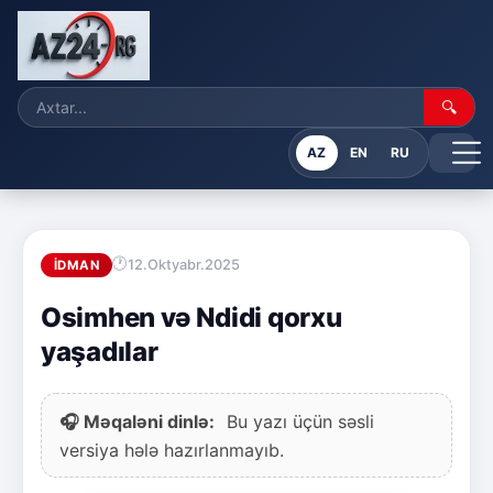
🔍
AZ
EN
RU
12.Oktyabr.2025
İDMAN
Osimhen və Ndidi qorxu
yaşadılar
🎧 Məqaləni dinlə:
Bu yazı üçün səsli
versiya hələ hazırlanmayıb.