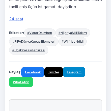
təcili eniş üçün istiqaməti dəyişdirib.
24 saat
Etiketlər:
#VictorOsimhen
#NijeriyaMilliTakımı
#FIFADünyaKupasıElemeleri
#WilfriedNdidi
#UçakKazasıTehlikesi
Paylaş:
Facebook
Twitter
Telegram
WhatsApp