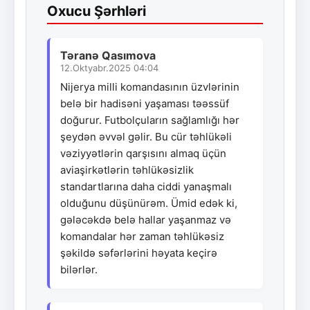
Oxucu Şərhləri
Təranə Qasımova
12.Oktyabr.2025 04:04
Nijerya milli komandasının üzvlərinin
belə bir hadisəni yaşaması təəssüf
doğurur. Futbolçuların sağlamlığı hər
şeydən əvvəl gəlir. Bu cür təhlükəli
vəziyyətlərin qarşısını almaq üçün
aviaşirkətlərin təhlükəsizlik
standartlarına daha ciddi yanaşmalı
olduğunu düşünürəm. Ümid edək ki,
gələcəkdə belə hallar yaşanmaz və
komandalar hər zaman təhlükəsiz
şəkildə səfərlərini həyata keçirə
bilərlər.