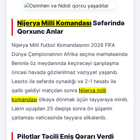
Nijerya Milli Komandası
Səfərində
Qorxunc Anlar
Nijerya Milli Futbol Komandasının 2026 FİFA
Dünya Çempionatının Afrika seçmə mərhələsində
Beninlə öz meydanında keçirəcəyi qarşılaşma
öncəsi havada gözlənilməz vəziyyət yaşanıb.
Lesoto ilə səfərdə oynadığı və 2-1 hesabı ilə
qalib gəldiyi matçdan sonra
Nijerya milli
komandası
ölkəyə dönmək üçün təyyarəyə minib.
Lakin uçuşdan 25 dəqiqə sonra ön şüşənin
çatlaması nəticəsində təyyarə silkələnib.
Pilotlar Təcili Eniş Qərarı Verdi