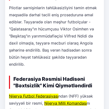
Pilotlar sərnişinlərin təhlükəsizliyini təmin etmək
məqsədilə dərhal təcili eniş prosedurunə əməl
ediblər. Təyyarədə olan məşhur futbolçular -
"Qalatasaray"ın hücumçusu Viktor Osimhen və
"Beşiktaş"ın yarımmüdafiəçisi Vilfred Ndidi də
daxil olmaqla, təyyarə məcburi olaraq Angola
şəhərinə endirilib. Baş verən hadisədən sonra
bütün heyət təhlükəsiz şəkildə təyyarədən
endirilib.
Federasiya Rəsmisi Hadisəni
"Bəxtsizlik" Kimi Qiymətləndirdi
Nijerya Futbol Federasiyası
ndan (NFF) yüksək
səviyyəli bir rəsmi,
Nijerya Milli Komandası
nı