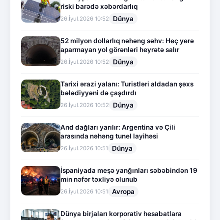
riski barədə xəbərdarlıq
Dünya
26.İyul.2026 10:52
52 milyon dollarlıq nəhəng səhv: Heç yerə
aparmayan yol görənləri heyrətə salır
Dünya
26.İyul.2026 10:52
Tarixi ərazi yalanı: Turistləri aldadan şəxs
bələdiyyəni də çaşdırdı
Dünya
26.İyul.2026 10:52
And dağları yarılır: Argentina və Çili
arasında nəhəng tunel layihəsi
Dünya
26.İyul.2026 10:51
İspaniyada meşə yanğınları səbəbindən 19
min nəfər təxliyə olunub
Avropa
26.İyul.2026 10:51
Dünya birjaları korporativ hesabatlara