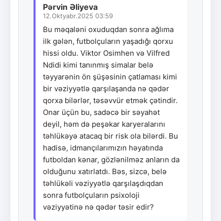
Pərvin Əliyeva
12.Oktyabr.2025 03:59
Bu məqaləni oxuduqdan sonra ağlıma
ilk gələn, futbolçuların yaşadığı qorxu
hissi oldu. Viktor Osimhen və Vilfred
Ndidi kimi tanınmış simalar belə
təyyarənin ön şüşəsinin çatlaması kimi
bir vəziyyətlə qarşılaşanda nə qədər
qorxa bilərlər, təsəvvür etmək çətindir.
Onar üçün bu, sadəcə bir səyahət
deyil, həm də peşəkar karyeralarını
təhlükəyə atacaq bir risk ola bilərdi. Bu
hadisə, idmançılarımızın həyatında
futboldan kənar, gözlənilməz anların da
olduğunu xatırlatdı. Bəs, sizcə, belə
təhlükəli vəziyyətlə qarşılaşdıqdan
sonra futbolçuların psixoloji
vəziyyətinə nə qədər təsir edir?