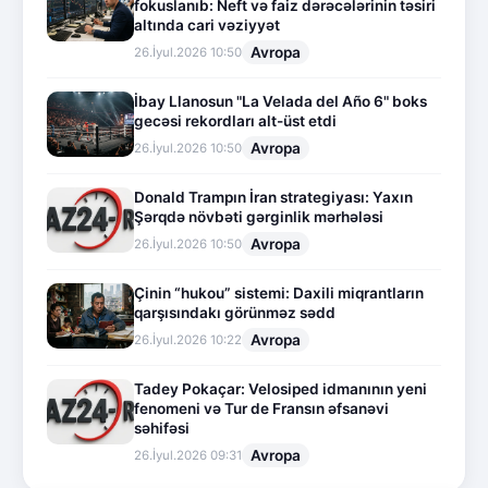
fokuslanıb: Neft və faiz dərəcələrinin təsiri
altında cari vəziyyət
Avropa
26.İyul.2026 10:50
İbay Llanosun "La Velada del Año 6" boks
gecəsi rekordları alt-üst etdi
Avropa
26.İyul.2026 10:50
Donald Trampın İran strategiyası: Yaxın
Şərqdə növbəti gərginlik mərhələsi
Avropa
26.İyul.2026 10:50
Çinin “hukou” sistemi: Daxili miqrantların
qarşısındakı görünməz sədd
Avropa
26.İyul.2026 10:22
Tadey Pokaçar: Velosiped idmanının yeni
fenomeni və Tur de Fransın əfsanəvi
səhifəsi
Avropa
26.İyul.2026 09:31