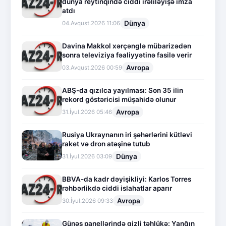
dünya reytinqində ciddi irəliləyişə imza
atdı
Dünya
04.Avqust.2026 11:06
Davina Makkol xərçənglə mübarizədən
sonra televiziya fəaliyyətinə fasilə verir
Avropa
03.Avqust.2026 00:59
ABŞ-da qızılca yayılması: Son 35 ilin
rekord göstəricisi müşahidə olunur
Avropa
31.İyul.2026 05:46
Rusiya Ukraynanın iri şəhərlərini kütləvi
raket və dron atəşinə tutub
Dünya
31.İyul.2026 03:09
BBVA-da kadr dəyişikliyi: Karlos Torres
rəhbərlikdə ciddi islahatlar aparır
Avropa
30.İyul.2026 09:33
Günəş panellərində gizli təhlükə: Yanğın