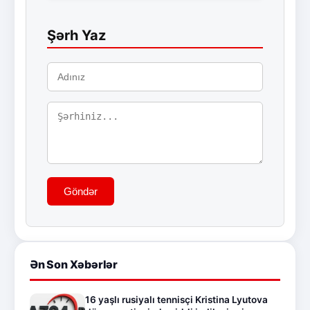
Şərh Yaz
Göndər
Ən Son Xəbərlər
16 yaşlı rusiyalı tennisçi Kristina Lyutova