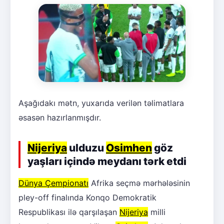
Aşağıdakı mətn, yuxarıda verilən təlimatlara
əsasən hazırlanmışdır.
Nijeriya
ulduzu
Osimhen
göz
yaşları içində meydanı tərk etdi
Dünya Çempionatı
Afrika seçmə mərhələsinin
pley-off finalında Konqo Demokratik
Respublikası ilə qarşılaşan
Nijeriya
milli