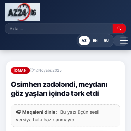
🔍
AZ
EN
RU
17.Noyabr.2025
İDMAN
Osimhen zədələndi, meydanı
göz yaşları içində tərk etdi
🎧 Məqaləni dinlə:
Bu yazı üçün səsli
versiya hələ hazırlanmayıb.