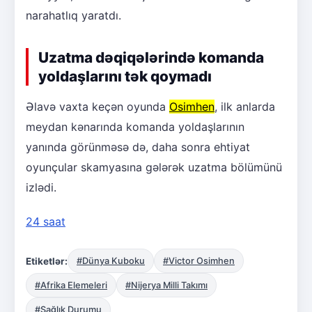
narahatlıq yaratdı.
Uzatma dəqiqələrində komanda
yoldaşlarını tək qoymadı
Əlavə vaxta keçən oyunda
Osimhen
, ilk anlarda
meydan kənarında komanda yoldaşlarının
yanında görünməsə də, daha sonra ehtiyat
oyunçular skamyasına gələrək uzatma bölümünü
izlədi.
24 saat
Etiketlər:
#Dünya Kuboku
#Victor Osimhen
#Afrika Elemeleri
#Nijerya Milli Takımı
#Sağlık Durumu