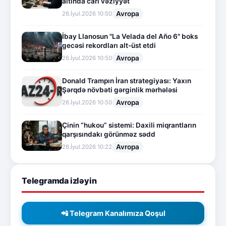
altında cari vəziyyət
Avropa
26.İyul.2026 10:50
İbay Llanosun "La Velada del Año 6" boks
gecəsi rekordları alt-üst etdi
Avropa
26.İyul.2026 10:50
Donald Trampın İran strategiyası: Yaxın
Şərqdə növbəti gərginlik mərhələsi
Avropa
26.İyul.2026 10:50
Çinin “hukou” sistemi: Daxili miqrantların
qarşısındakı görünməz sədd
Avropa
26.İyul.2026 10:22
Telegramda izləyin
📲 Telegram Kanalımıza Qoşul