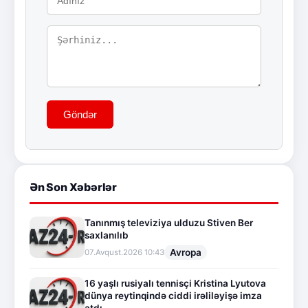
Göndər
Ən Son Xəbərlər
Tanınmış televiziya ulduzu Stiven Ber
saxlanılıb
Avropa
07.Avqust.2026 10:43
16 yaşlı rusiyalı tennisçi Kristina Lyutova
dünya reytinqində ciddi irəliləyişə imza
atdı