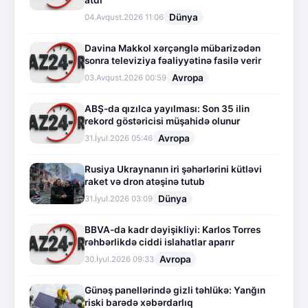
Dünya
04.Avqust.2026 11:06
Davina Makkol xərçənglə mübarizədən
sonra televiziya fəaliyyətinə fasilə verir
Avropa
03.Avqust.2026 00:59
ABŞ-da qızılca yayılması: Son 35 ilin
rekord göstəricisi müşahidə olunur
Avropa
31.İyul.2026 05:46
Rusiya Ukraynanın iri şəhərlərini kütləvi
raket və dron atəşinə tutub
Dünya
31.İyul.2026 03:09
BBVA-da kadr dəyişikliyi: Karlos Torres
rəhbərlikdə ciddi islahatlar aparır
Avropa
30.İyul.2026 09:33
Günəş panellərində gizli təhlükə: Yanğın
riski barədə xəbərdarlıq