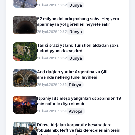
Dünya
26.İyul.2026 10:52
52 milyon dollarlıq nəhəng səhv: Heç yerə
aparmayan yol görənləri heyrətə salır
Dünya
26.İyul.2026 10:52
Tarixi ərazi yalanı: Turistləri aldadan şəxs
bələdiyyəni də çaşdırdı
Dünya
26.İyul.2026 10:52
And dağları yarılır: Argentina və Çili
arasında nəhəng tunel layihəsi
Dünya
26.İyul.2026 10:51
İspaniyada meşə yanğınları səbəbindən 19
min nəfər təxliyə olunub
Avropa
26.İyul.2026 10:51
Dünya birjaları korporativ hesabatlara
fokuslanıb: Neft və faiz dərəcələrinin təsiri