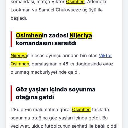
komandası, matça Viktor
Osimhen
, Ademola
Lookman və Samuel Chukwueze üçlüyü ilə
başladı.
Osimhen
in zədəsi
Nijeriya
komandasını sarsıtdı
Nijeriya
nın əsas oyunçularından biri olan
Viktor
Osimhen
, qarşılaşmanın 46-cı dəqiqəsində əvəz
olunmaq məcburiyyətində qaldı.
Göz yaşları içində soyunma
otağına getdi
L'Euipe-in məlumatına görə,
Osimhen
fasilədə
soyunma otağına göz yaşları içində getdi. Bu
vəziyyət, ulduz futbolçunun səhhəti ilə bağlı ciddi