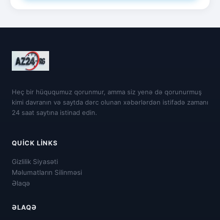
Heç bir hüququmuz qorunmur, amma siz yenə də qorunurmuş
kimi davranın və saytda dərc olunan xəbərlərdən istifadə zamanı
24 saat saytına istinad edin.
QUICK LINKS
Gizlilik Siyasəti
Məlumatların Silinməsi
Əlaqə
ƏLAQƏ