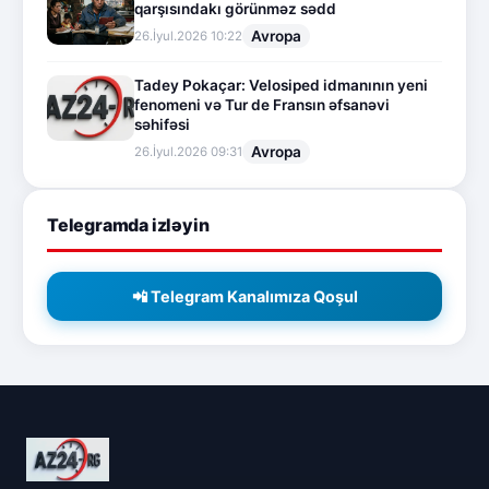
qarşısındakı görünməz sədd
Avropa
26.İyul.2026 10:22
Tadey Pokaçar: Velosiped idmanının yeni
fenomeni və Tur de Fransın əfsanəvi
səhifəsi
Avropa
26.İyul.2026 09:31
Telegramda izləyin
📲 Telegram Kanalımıza Qoşul