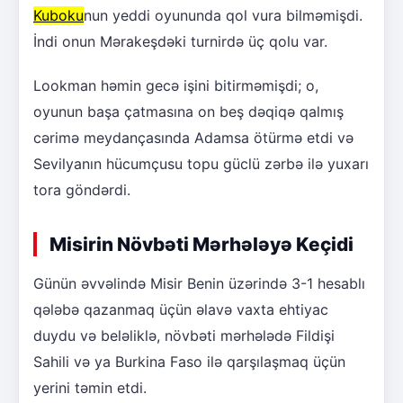
Kuboku
nun yeddi oyununda qol vura bilməmişdi.
İndi onun Mərakeşdəki turnirdə üç qolu var.
Lookman həmin gecə işini bitirməmişdi; o,
oyunun başa çatmasına on beş dəqiqə qalmış
cərimə meydançasında Adamsa ötürmə etdi və
Sevilyanın hücumçusu topu güclü zərbə ilə yuxarı
tora göndərdi.
Misirin Növbəti Mərhələyə Keçidi
Günün əvvəlində Misir Benin üzərində 3-1 hesablı
qələbə qazanmaq üçün əlavə vaxta ehtiyac
duydu və beləliklə, növbəti mərhələdə Fildişi
Sahili və ya Burkina Faso ilə qarşılaşmaq üçün
yerini təmin etdi.