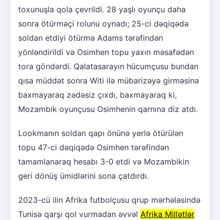
toxunuşla qola çevrildi. 28 yaşlı oyunçu daha
sonra ötürməçi rolunu oynadı; 25-ci dəqiqədə
soldan etdiyi ötürmə Adams tərəfindən
yönləndirildi və Osimhen topu yaxın məsafədən
tora göndərdi. Qalatasarayın hücumçusu bundan
qısa müddət sonra Witi ilə mübarizəyə girməsinə
baxmayaraq zədəsiz çıxdı, baxmayaraq ki,
Mozambik oyunçusu Osimhenin qarnına diz atdı.
Lookmanın soldan qapı önünə yerlə ötürülən
topu 47-ci dəqiqədə Osimhen tərəfindən
tamamlanaraq hesabı 3-0 etdi və Mozambikin
geri dönüş ümidlərini sona çatdırdı.
2023-cü ilin Afrika futbolçusu qrup mərhələsində
Tunisə qarşı qol vurmadan əvvəl
Afrika Millətlər