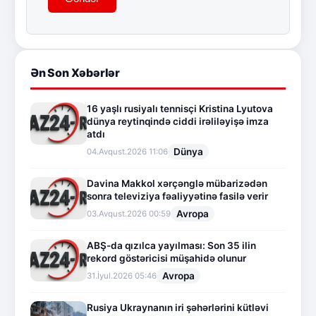
Ən Son Xəbərlər
16 yaşlı rusiyalı tennisçi Kristina Lyutova
dünya reytinqində ciddi irəliləyişə imza
atdı
Dünya
04.Avqust.2026 11:06
Davina Makkol xərçənglə mübarizədən
sonra televiziya fəaliyyətinə fasilə verir
Avropa
03.Avqust.2026 00:59
ABŞ-da qızılca yayılması: Son 35 ilin
rekord göstəricisi müşahidə olunur
Avropa
31.İyul.2026 05:46
Rusiya Ukraynanın iri şəhərlərini kütləvi