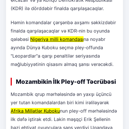
(KDR) ilə dörddəbir finalda qarşılaşacaqlar.
Həmin komandalar çərşənbə axşamı səkkizdəbir
finalda qarşılaşacaqlar və KDR-nin bu oyunda
qələbəsi
Nigeriya milli komandası
na noyabr
ayında Dünya Kuboku seçmə pley-offunda
"Leopardlar"a qarşı penaltilər seriyasında
məğlubiyyətinin qisasını almaq şansı verəcəkdi.
Mozambikin İlk Pley-off Təcrübəsi
Mozambik qrup mərhələsində ən yaxşı üçüncü
yer tutan komandalardan biri kimi irəliləyərək
Afrika Millətlər Kuboku
nun pley-off mərhələsində
ilk dəfə iştirak etdi. Lakin məşqçi Erik Şellenin
bəzi ehtiyat oyunçulara şans verdiyi Uqandaya