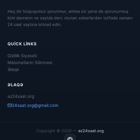
Heç bir hüququmuz qorunmur, amma siz yenə də qorunurmuş
kimi davranın və saytda dərc olunan xəbərlərdən istifadə zamanı
24 saat saytına istinad edin.
QUICK LINKS
Gizlilik Siyasəti
Məlumatların Silinməsi
Əlaqə
ƏLAQƏ
az24saat.org
24saat.org@gmail.com
Copyright © 2026 —
az24saat.org