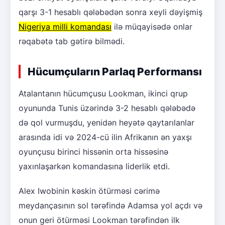
qarşı 3-1 hesablı qələbədən sonra xeyli dəyişmiş
Nigeriya milli komandası
ilə müqayisədə onlar
rəqabətə tab gətirə bilmədi.
Hücumçuların Parlaq Performansı
Atalantanın hücumçusu Lookman, ikinci qrup
oyununda Tunis üzərində 3-2 hesablı qələbədə
də qol vurmuşdu, yenidən heyətə qaytarılanlar
arasında idi və 2024-cü ilin Afrikanın ən yaxşı
oyunçusu birinci hissənin orta hissəsinə
yaxınlaşarkən komandasına liderlik etdi.
Alex Iwobinin kəskin ötürməsi cərimə
meydançasının sol tərəfində Adamsa yol açdı və
onun geri ötürməsi Lookman tərəfindən ilk