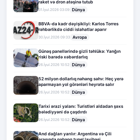
raket və dron atəşinə tutub
Dünya
31.İyul.2026 03:09
BBVA-da kadr dəyişikliyi: Karlos Torres
rəhbərlikdə ciddi islahatlar aparır
Avropa
30.İyul.2026 09:33
Günəş panellərində gizli təhlükə: Yanğın
riski barədə xəbərdarlıq
Dünya
26.İyul.2026 10:52
52 milyon dollarlıq nəhəng səhv: Heç yerə
aparmayan yol görənləri heyrətə salır
Dünya
26.İyul.2026 10:52
Tarixi ərazi yalanı: Turistləri aldadan şəxs
bələdiyyəni də çaşdırdı
Dünya
26.İyul.2026 10:52
And dağları yarılır: Argentina və Çili
arasında nəhəng tunel layihəsi