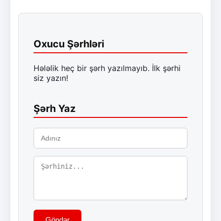
Oxucu Şərhləri
Hələlik heç bir şərh yazılmayıb. İlk şərhi
siz yazın!
Şərh Yaz
Göndər