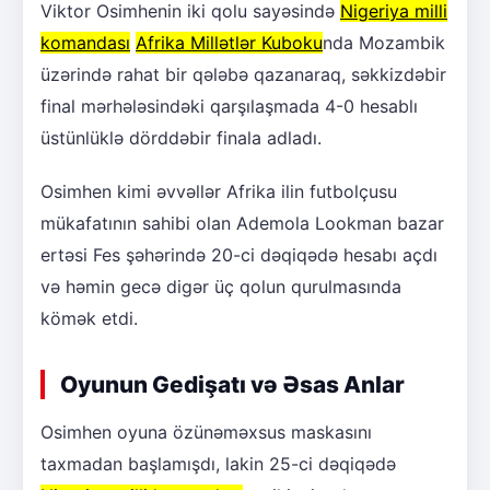
Viktor Osimhenin iki qolu sayəsində
Nigeriya milli
komandası
Afrika Millətlər Kuboku
nda Mozambik
üzərində rahat bir qələbə qazanaraq, səkkizdəbir
final mərhələsindəki qarşılaşmada 4-0 hesablı
üstünlüklə dörddəbir finala adladı.
Osimhen kimi əvvəllər Afrika ilin futbolçusu
mükafatının sahibi olan Ademola Lookman bazar
ertəsi Fes şəhərində 20-ci dəqiqədə hesabı açdı
və həmin gecə digər üç qolun qurulmasında
kömək etdi.
Oyunun Gedişatı və Əsas Anlar
Osimhen oyuna özünəməxsus maskasını
taxmadan başlamışdı, lakin 25-ci dəqiqədə