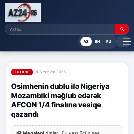
🔍
AZ
EN
RU
06.Yanvar.2026
FUTBOL
Osimhenin dublu ilə Nigeriya
Mozambiki məğlub edərək
AFCON 1/4 finalına vəsiqə
qazandı
🎧 Məqaləni dinlə:
Bu yazı üçün səsli