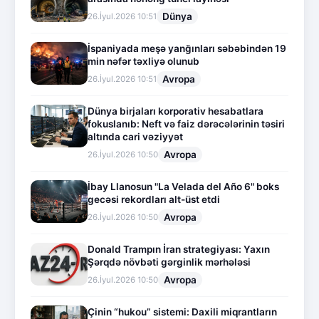
Dünya
26.İyul.2026 10:51
İspaniyada meşə yanğınları səbəbindən 19
min nəfər təxliyə olunub
Avropa
26.İyul.2026 10:51
Dünya birjaları korporativ hesabatlara
fokuslanıb: Neft və faiz dərəcələrinin təsiri
altında cari vəziyyət
Avropa
26.İyul.2026 10:50
İbay Llanosun "La Velada del Año 6" boks
gecəsi rekordları alt-üst etdi
Avropa
26.İyul.2026 10:50
Donald Trampın İran strategiyası: Yaxın
Şərqdə növbəti gərginlik mərhələsi
Avropa
26.İyul.2026 10:50
Çinin “hukou” sistemi: Daxili miqrantların