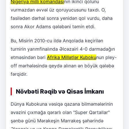
Nigeriya milli komandası
nın ikinci qolunu
vurmazdan əvvəl üz qoruyucusunu taxdı. O,
fasilədən dərhal sonra yenidən qol vurdu, daha
sonra Akor Adams qələbəni təmin etdi.
Bu, Misirin 2010-cu ildə Anqolada keçirilən
turnirin yarımfinalında Əlcəzairi 4-0 darmadağın
etməsindən bəri
Afrika Millətlər Kuboku
nun pley-
off mərhələsində qeydə alınan ən böyük qələbə
fərqidir.
Növbəti Rəqib və Qisas İmkanı
Dünya Kubokuna vəsiqə qazana bilməmələrinin
əvəzini çıxmağa qərarlı olan "Super Qartallar"
şənbə günü Mərakeşin Marrakeş şəhərində
Əlcəzair və ya Konqo Demokratik Respublikası