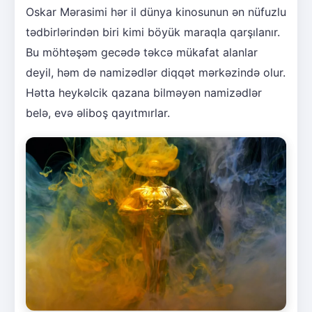
Oskar Mərasimi hər il dünya kinosunun ən nüfuzlu
tədbirlərindən biri kimi böyük maraqla qarşılanır.
Bu möhtəşəm gecədə təkcə mükafat alanlar
deyil, həm də namizədlər diqqət mərkəzində olur.
Hətta heykəlcik qazana bilməyən namizədlər
belə, evə əliboş qayıtmırlar.