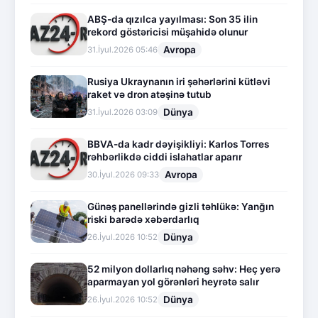
ABŞ-da qızılca yayılması: Son 35 ilin
rekord göstəricisi müşahidə olunur
Avropa
31.İyul.2026 05:46
Rusiya Ukraynanın iri şəhərlərini kütləvi
raket və dron atəşinə tutub
Dünya
31.İyul.2026 03:09
BBVA-da kadr dəyişikliyi: Karlos Torres
rəhbərlikdə ciddi islahatlar aparır
Avropa
30.İyul.2026 09:33
Günəş panellərində gizli təhlükə: Yanğın
riski barədə xəbərdarlıq
Dünya
26.İyul.2026 10:52
52 milyon dollarlıq nəhəng səhv: Heç yerə
aparmayan yol görənləri heyrətə salır
Dünya
26.İyul.2026 10:52