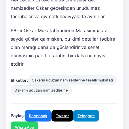
namizədlər Oskar gecəsindən unudulmaz
təcrübələr və qiymətli hədiyyələrlə ayrılırlar.
98-ci Oskar Mükafatlandırma Mərasiminə az
sayda günlər qalmışkən, bu kimi detallar tədbirə
olan marağı daha da gücləndirir və sənət
dünyasının parıltılı tərəfini bir daha nümayiş
etdirir.
Etiketlər:
Oskarın uduzan namizədlərinə təsəlli mükafatı
Oskarın uduzan namizədlərinə
Paylaş:
Facebook
Twitter
Telegram
WhatsApp