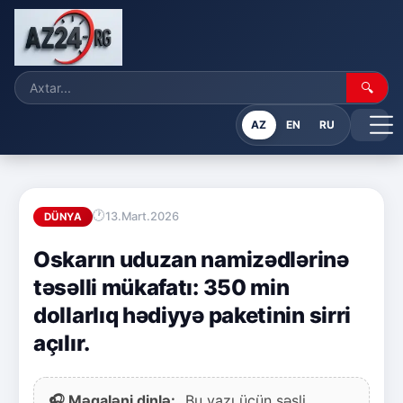
🔍
AZ
EN
RU
13.Mart.2026
DÜNYA
Oskarın uduzan namizədlərinə
təsəlli mükafatı: 350 min
dollarlıq hədiyyə paketinin sirri
açılır.
🎧 Məqaləni dinlə:
Bu yazı üçün səsli