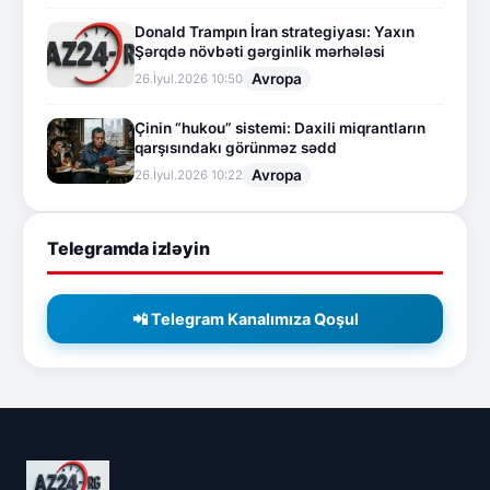
Donald Trampın İran strategiyası: Yaxın
Şərqdə növbəti gərginlik mərhələsi
Avropa
26.İyul.2026 10:50
Çinin “hukou” sistemi: Daxili miqrantların
qarşısındakı görünməz sədd
Avropa
26.İyul.2026 10:22
Telegramda izləyin
📲 Telegram Kanalımıza Qoşul