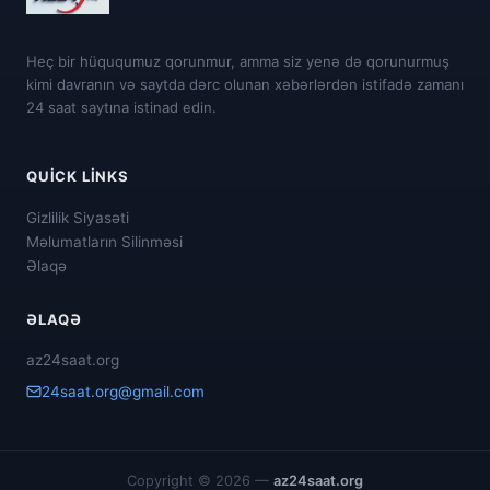
Heç bir hüququmuz qorunmur, amma siz yenə də qorunurmuş
kimi davranın və saytda dərc olunan xəbərlərdən istifadə zamanı
24 saat saytına istinad edin.
QUICK LINKS
Gizlilik Siyasəti
Məlumatların Silinməsi
Əlaqə
ƏLAQƏ
az24saat.org
24saat.org@gmail.com
Copyright © 2026 —
az24saat.org