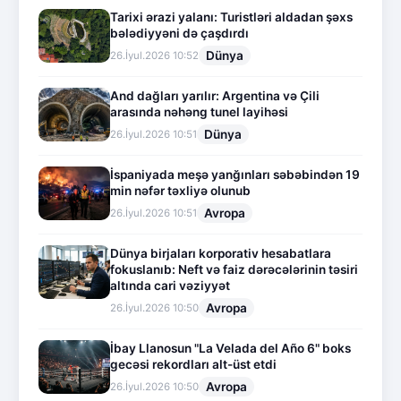
Tarixi ərazi yalanı: Turistləri aldadan şəxs
bələdiyyəni də çaşdırdı
Dünya
26.İyul.2026 10:52
And dağları yarılır: Argentina və Çili
arasında nəhəng tunel layihəsi
Dünya
26.İyul.2026 10:51
İspaniyada meşə yanğınları səbəbindən 19
min nəfər təxliyə olunub
Avropa
26.İyul.2026 10:51
Dünya birjaları korporativ hesabatlara
fokuslanıb: Neft və faiz dərəcələrinin təsiri
altında cari vəziyyət
Avropa
26.İyul.2026 10:50
İbay Llanosun "La Velada del Año 6" boks
gecəsi rekordları alt-üst etdi
Avropa
26.İyul.2026 10:50