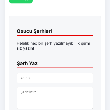
Oxucu Şərhləri
Hələlik heç bir şərh yazılmayıb. İlk şərhi
siz yazın!
Şərh Yaz