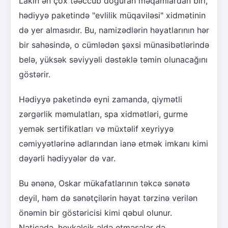
Lakin ən çox təəccüb doğuran məqamlardan biri,
hədiyyə paketində "evlilik müqaviləsi" xidmətinin
də yer almasıdır. Bu, namizədlərin həyatlarının hər
bir sahəsində, o cümlədən şəxsi münasibətlərində
belə, yüksək səviyyəli dəstəklə təmin olunacağını
göstərir.
Hədiyyə paketində eyni zamanda, qiymətli
zərgərlik məmulatları, spa xidmətləri, gurme
yemək sertifikatları və müxtəlif xeyriyyə
cəmiyyətlərinə adlarından ianə etmək imkanı kimi
dəyərli hədiyyələr də var.
Bu ənənə, Oskar mükafatlarının təkcə sənətə
deyil, həm də sənətçilərin həyat tərzinə verilən
önəmin bir göstəricisi kimi qəbul olunur.
Nəticədə, heykəlcik əldə etməsələr də,