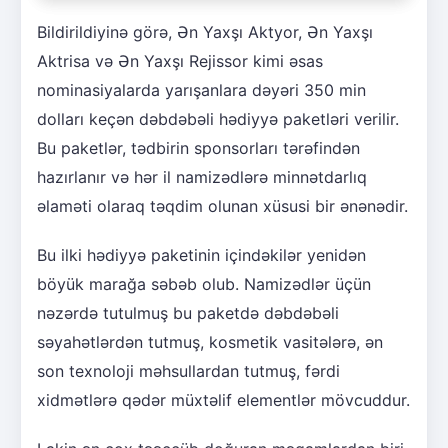
Bildirildiyinə görə, Ən Yaxşı Aktyor, Ən Yaxşı
Aktrisa və Ən Yaxşı Rejissor kimi əsas
nominasiyalarda yarışanlara dəyəri 350 min
dolları keçən dəbdəbəli hədiyyə paketləri verilir.
Bu paketlər, tədbirin sponsorları tərəfindən
hazırlanır və hər il namizədlərə minnətdarlıq
əlaməti olaraq təqdim olunan xüsusi bir ənənədir.
Bu ilki hədiyyə paketinin içindəkilər yenidən
böyük marağa səbəb olub. Namizədlər üçün
nəzərdə tutulmuş bu paketdə dəbdəbəli
səyahətlərdən tutmuş, kosmetik vasitələrə, ən
son texnoloji məhsullardan tutmuş, fərdi
xidmətlərə qədər müxtəlif elementlər mövcuddur.