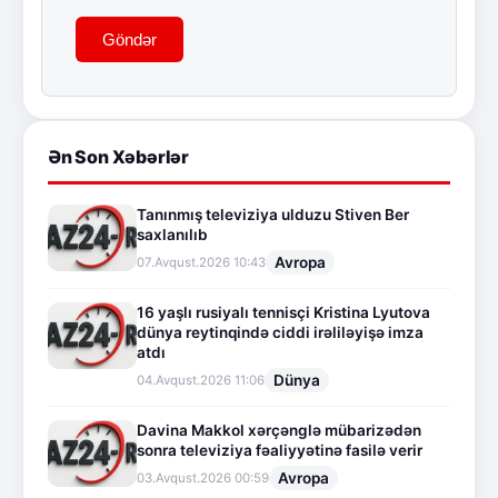
Göndər
Ən Son Xəbərlər
Tanınmış televiziya ulduzu Stiven Ber
saxlanılıb
Avropa
07.Avqust.2026 10:43
16 yaşlı rusiyalı tennisçi Kristina Lyutova
dünya reytinqində ciddi irəliləyişə imza
atdı
Dünya
04.Avqust.2026 11:06
Davina Makkol xərçənglə mübarizədən
sonra televiziya fəaliyyətinə fasilə verir
Avropa
03.Avqust.2026 00:59