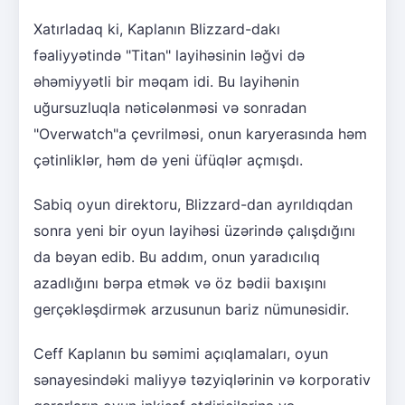
Xatırladaq ki, Kaplanın Blizzard-dakı
fəaliyyətində "Titan" layihəsinin ləğvi də
əhəmiyyətli bir məqam idi. Bu layihənin
uğursuzluqla nəticələnməsi və sonradan
"Overwatch"a çevrilməsi, onun karyerasında həm
çətinliklər, həm də yeni üfüqlər açmışdı.
Sabiq oyun direktoru, Blizzard-dan ayrıldıqdan
sonra yeni bir oyun layihəsi üzərində çalışdığını
da bəyan edib. Bu addım, onun yaradıcılıq
azadlığını bərpa etmək və öz bədii baxışını
gerçəkləşdirmək arzusunun bariz nümunəsidir.
Ceff Kaplanın bu səmimi açıqlamaları, oyun
sənayesindəki maliyyə təzyiqlərinin və korporativ