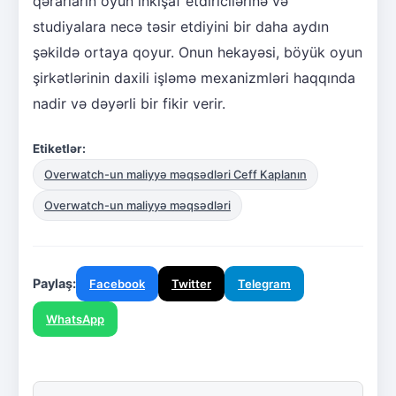
qərarların oyun inkişaf etdiricilərinə və
studiyalara necə təsir etdiyini bir daha aydın
şəkildə ortaya qoyur. Onun hekayəsi, böyük oyun
şirkətlərinin daxili işləmə mexanizmləri haqqında
nadir və dəyərli bir fikir verir.
Etiketlər:
Overwatch-un maliyyə məqsədləri Ceff Kaplanın
Overwatch-un maliyyə məqsədləri
Paylaş:
Facebook
Twitter
Telegram
WhatsApp