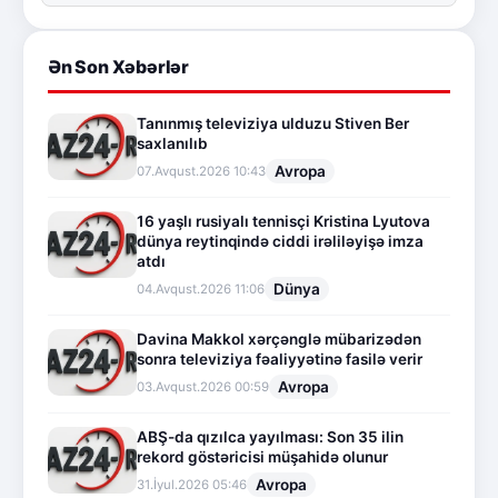
Ən Son Xəbərlər
Tanınmış televiziya ulduzu Stiven Ber
saxlanılıb
Avropa
07.Avqust.2026 10:43
16 yaşlı rusiyalı tennisçi Kristina Lyutova
dünya reytinqində ciddi irəliləyişə imza
atdı
Dünya
04.Avqust.2026 11:06
Davina Makkol xərçənglə mübarizədən
sonra televiziya fəaliyyətinə fasilə verir
Avropa
03.Avqust.2026 00:59
ABŞ-da qızılca yayılması: Son 35 ilin
rekord göstəricisi müşahidə olunur
Avropa
31.İyul.2026 05:46