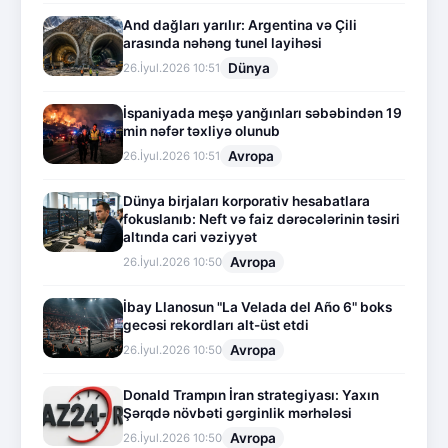
And dağları yarılır: Argentina və Çili
arasında nəhəng tunel layihəsi
Dünya
26.İyul.2026 10:51
İspaniyada meşə yanğınları səbəbindən 19
min nəfər təxliyə olunub
Avropa
26.İyul.2026 10:51
Dünya birjaları korporativ hesabatlara
fokuslanıb: Neft və faiz dərəcələrinin təsiri
altında cari vəziyyət
Avropa
26.İyul.2026 10:50
İbay Llanosun "La Velada del Año 6" boks
gecəsi rekordları alt-üst etdi
Avropa
26.İyul.2026 10:50
Donald Trampın İran strategiyası: Yaxın
Şərqdə növbəti gərginlik mərhələsi
Avropa
26.İyul.2026 10:50