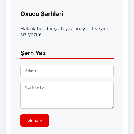
Oxucu Şərhləri
Hələlik heç bir şərh yazılmayıb. İlk şərhi
siz yazın!
Şərh Yaz
Göndər