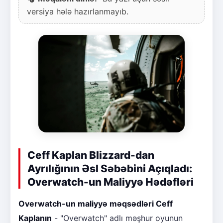
versiya hələ hazırlanmayıb.
Ceff Kaplan Blizzard-dan
Ayrılığının Əsl Səbəbini Açıqladı:
Overwatch-un Maliyyə Hədəfləri
Overwatch-un maliyyə məqsədləri Ceff
Kaplanın
- "Overwatch" adlı məşhur oyunun