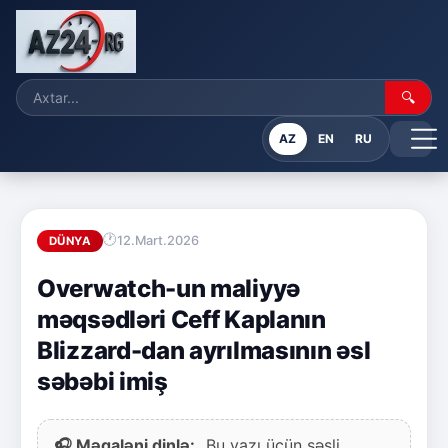
🔍
AZ
EN
RU
12.Mart.2026
DÜNYA
Overwatch-un maliyyə
məqsədləri Ceff Kaplanın
Blizzard-dan ayrılmasının əsl
səbəbi imiş
🎧 Məqaləni dinlə:
Bu yazı üçün səsli