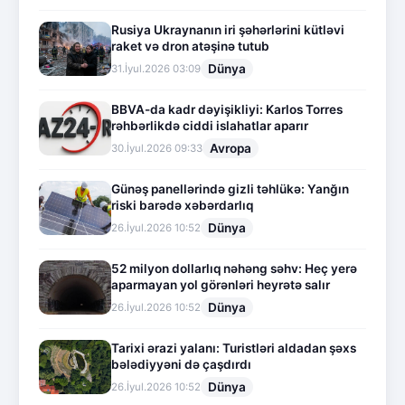
Rusiya Ukraynanın iri şəhərlərini kütləvi
raket və dron atəşinə tutub
Dünya
31.İyul.2026 03:09
BBVA-da kadr dəyişikliyi: Karlos Torres
rəhbərlikdə ciddi islahatlar aparır
Avropa
30.İyul.2026 09:33
Günəş panellərində gizli təhlükə: Yanğın
riski barədə xəbərdarlıq
Dünya
26.İyul.2026 10:52
52 milyon dollarlıq nəhəng səhv: Heç yerə
aparmayan yol görənləri heyrətə salır
Dünya
26.İyul.2026 10:52
Tarixi ərazi yalanı: Turistləri aldadan şəxs
bələdiyyəni də çaşdırdı
Dünya
26.İyul.2026 10:52