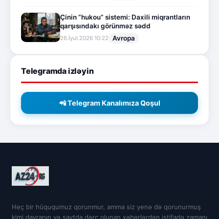
Çinin “hukou” sistemi: Daxili miqrantların
qarşısındakı görünməz sədd
Avropa
26.İyul.2026 10:22
Telegramda izləyin
📲 Telegram Kanalımıza Qoşul
Heç bir hüququmuz qorunmur, amma siz yenə də qorunurmuş
kimi davranın və saytda dərc olunan xəbərlərdən istifadə zamanı