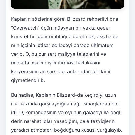
Kaplanın sözlərinə görə, Blizzard rəhbərliyi ona
"Overwatch" üçün müəyyən bir vaxta qədər
konkret bir gəlir məbləği əldə etmək, əks halda
min işçinin ixtisar ediləcəyi barədə ultimatum
verib. O, bu cür sərt maliyyə tələblərini və
minlərlə insanın işini itirməsi təhlükəsini
karyerasının ən sarsıdıcı anlarından biri kimi
qiymətləndirib.
Bu hadisə, Kaplanın Blizzard-da keçirdiyi uzun
illər ərzində qarşılaşdığı ən ağır sınaqlardan biri
idi. O, komandasının və oyunun gələcəyi ilə bağlı
dərin narahatlıqlar yaşadığını, belə təzyiqlərin
yaradıcı atmosferi boğduğunu xüsusi vurğulayıb.