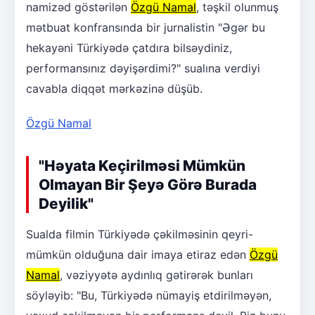
namizəd göstərilən
Özgü Namal
, təşkil olunmuş
mətbuat konfransında bir jurnalistin "Əgər bu
hekayəni Türkiyədə çatdıra bilsəydiniz,
performansınız dəyişərdimi?" sualına verdiyi
cavabla diqqət mərkəzinə düşüb.
Özgü Namal
"Həyata Keçirilməsi Mümkün
Olmayan Bir Şeyə Görə Burada
Deyilik"
Sualda filmin Türkiyədə çəkilməsinin qeyri-
mümkün olduğuna dair imaya etiraz edən
Özgü
Namal
, vəziyyətə aydınlıq gətirərək bunları
söyləyib: "Bu, Türkiyədə nümayiş etdirilməyən,