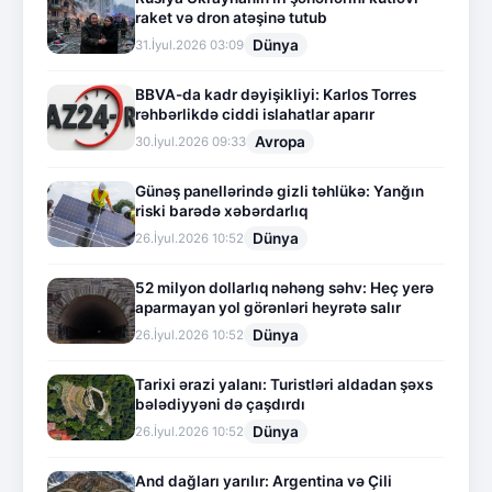
raket və dron atəşinə tutub
Dünya
31.İyul.2026 03:09
BBVA-da kadr dəyişikliyi: Karlos Torres
rəhbərlikdə ciddi islahatlar aparır
Avropa
30.İyul.2026 09:33
Günəş panellərində gizli təhlükə: Yanğın
riski barədə xəbərdarlıq
Dünya
26.İyul.2026 10:52
52 milyon dollarlıq nəhəng səhv: Heç yerə
aparmayan yol görənləri heyrətə salır
Dünya
26.İyul.2026 10:52
Tarixi ərazi yalanı: Turistləri aldadan şəxs
bələdiyyəni də çaşdırdı
Dünya
26.İyul.2026 10:52
And dağları yarılır: Argentina və Çili