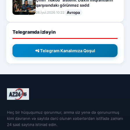
qarşısındakı görünməz sədd
Avropa
26.İyul.2026 10:22
Telegramda izləyin
📲 Telegram Kanalımıza Qoşul
Heç bir hüququmuz qorunmur, amma siz yenə də qorunurmuş
kimi davranın və saytda dərc olunan xəbərlərdən istifadə zamanı
24 saat saytına istinad edin.