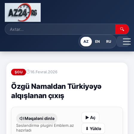
🔍
AZ
EN
RU
16.Fevral.2026
ŞOU
Özgü Namaldan Türkiyəyə
alqışlanan çıxış
▶ Aç
Məqaləni dinlə
Səsləndirmə plugini Emblem.az
⬇ Yüklə
hazırladı