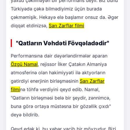
yaxud çəkilməyən bir performans deyil. Biz bunu
Türkiyədə çəkə bilmədiyimiz üçün burada
çəkməmişik. Hekayə elə başlamır onsuz da. Əgər
diqqət etdinizsə,
Sarı Zarflar filmi
"Qatların Vəhdəti Fövqəladədir"
Performansına dair dəyərləndirmələr aparan
Özgü Namal
, rejissor İlker Çatakın Almaniya
atmosferinə olan hakimiyyəti ilə aktyorların
gətirdiyi enerjinin birləşməsinin
Sarı Zarflar
filmi
nə töhfə verdiyini qeyd edib. Namal,
"Qatların birləşməsi belə bir şeydir, zənnimcə,
buna görə ortaya müstəsna bir gözəllik çıxdı"
deyə bildirib.
Qeyd edək ki, bu xəbər vacib bir mövzudur. Bizi