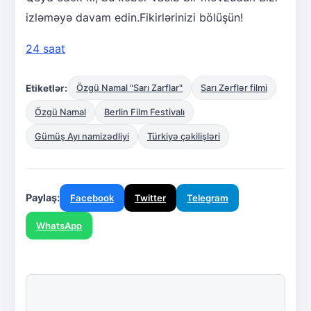
izləməyə davam edin.Fikirlərinizi bölüşün!
24 saat
Etiketlər:
Özgü Namal "Sarı Zarflar"
Sarı Zərflər filmi
Özgü Namal
Berlin Film Festivalı
Gümüş Ayı namizədliyi
Türkiyə çəkilişləri
Paylaş:
Facebook
Twitter
Telegram
WhatsApp