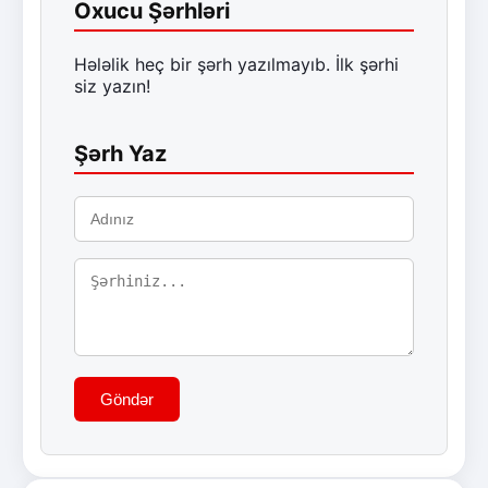
Oxucu Şərhləri
Hələlik heç bir şərh yazılmayıb. İlk şərhi
siz yazın!
Şərh Yaz
Göndər