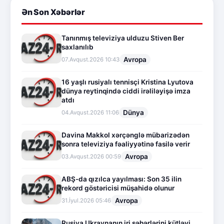
Ən Son Xəbərlər
Tanınmış televiziya ulduzu Stiven Ber
saxlanılıb
Avropa
07.Avqust.2026 10:43
16 yaşlı rusiyalı tennisçi Kristina Lyutova
dünya reytinqində ciddi irəliləyişə imza
atdı
Dünya
04.Avqust.2026 11:06
Davina Makkol xərçənglə mübarizədən
sonra televiziya fəaliyyətinə fasilə verir
Avropa
03.Avqust.2026 00:59
ABŞ-da qızılca yayılması: Son 35 ilin
rekord göstəricisi müşahidə olunur
Avropa
31.İyul.2026 05:46
Rusiya Ukraynanın iri şəhərlərini kütləvi