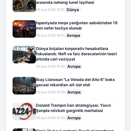
arasında nəhəng tunel layihəsi
Dünya
26.İyul.2026 10:51
İspaniyada meşə yanğınları səbəbindən 19
min nəfər təxliyə olunub
Avropa
26.İyul.2026 10:51
Dünya birjaları korporativ hesabatlara
fokuslanıb: Neft və faiz dərəcələrinin təsiri
altında cari vəziyyət
Avropa
26.İyul.2026 10:50
İbay Llanosun "La Velada del Año 6" boks
gecəsi rekordları alt-üst etdi
Avropa
26.İyul.2026 10:50
Donald Trampın İran strategiyası: Yaxın
Şərqdə növbəti gərginlik mərhələsi
Avropa
26.İyul.2026 10:50
Çinin “hukou” sistemi: Daxili miqrantların