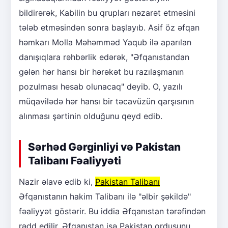
bildirərək, Kabilin bu qrupları nəzarət etməsini
tələb etməsindən sonra başlayıb. Asif öz əfqan
həmkarı Molla Məhəmməd Yaqub ilə aparılan
danışıqlara rəhbərlik edərək, "Əfqanıstandan
gələn hər hansı bir hərəkət bu razılaşmanın
pozulması hesab olunacaq" deyib. O, yazılı
müqavilədə hər hansı bir təcavüzün qarşısının
alınması şərtinin olduğunu qeyd edib.
Sərhəd Gərginliyi və Pakistan
Talibanı Fəaliyyəti
Nazir əlavə edib ki,
Pakistan Talibanı
Əfqanıstanın hakim Talibanı ilə "əlbir şəkildə"
fəaliyyət göstərir. Bu iddia Əfqanıstan tərəfindən
rədd edilir. Əfqanıstan isə Pakistan ordusunu