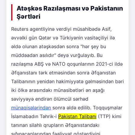
Atəşkəs Razılaşması və Pakistanın
Şərtləri
Reuters agentliyinə verdiyi müsahibədə Asif,
əvvəlki gün Qətər və Türkiyənin vasitəçiliyi ilə
əldə olunan atəşkəsdən sonra "hər şey bu
müddəadan asılıdır" deyə vurğulayıb. Bu
razılaşma ABŞ və NATO qoşunlarının 2021-ci ildə
Əfqanıstanı tərk etməsindən sonra Əfqanıstan
Talibanının yenidən hakimiyyətə gəlməsindən bəri
iki ölkə arasındakı münasibətləri ən aşağı
səviyyəyə endirən ölümcül sərhəd
münaqişələrindən
sonra əldə edilib. Toqquşmalar
İslamabadın Təhrik-i
Pakistan Talibanı
(TTP) kimi
tanınan silahlı qrupların Əfqanıstandakı
sığınacaqlarından fəaliyyət göstərdiyini