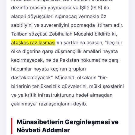
dezinformasiya yaymaqda və İŞİD (ISIS) ilə
əlaqəli döyüşçüləri sığınacaq verməklə öz
sabitliyini və suverenliyini pozmaqda ittiham edir.
Taliban sözçüsü Zəbihullah Mücahid bildirib ki,
atəşkəs razılaşması
nın şərtlərinə əsasən, "heç bir
ölkə digərinə qarşı düşmənçilik əməlləri həyata
keçirməyəcək, nə də Pakistan hökumətinə qarşı
hücumlar həyata keçirən qrupları
dəstəkləməyəcək". Mücahid, ölkələrin "bir-
birlərinin təhlükəsizlik qüvvələrini, mülki şəxslərini
və ya kritik infrastrukturunu hədəf almaqdan
çəkinməyə" razılaşdıqlarını deyib.
Münasibətlərin Gərginləşməsi və
Növbəti Addımlar