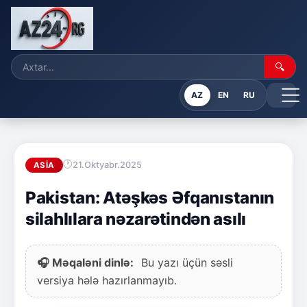
🔍
AZ
EN
RU
21.Oktyabr.2025
ASIA
Pakistan: Atəşkəs Əfqanıstanın
silahlılara nəzarətindən asılı
🎧 Məqaləni dinlə:
Bu yazı üçün səsli
versiya hələ hazırlanmayıb.