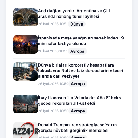
And dağları yarılır: Argentina və Çili
arasında nəhəng tunel layihəsi
Dünya
26.İyul.2026 10:51
İspaniyada meşə yanğınları səbəbindən 19
min nəfər təxliyə olunub
Avropa
26.İyul.2026 10:51
Dünya birjaları korporativ hesabatlara
fokuslanıb: Neft və faiz dərəcələrinin təsiri
altında cari vəziyyət
Avropa
26.İyul.2026 10:50
İbay Llanosun "La Velada del Año 6" boks
gecəsi rekordları alt-üst etdi
Avropa
26.İyul.2026 10:50
Donald Trampın İran strategiyası: Yaxın
Şərqdə növbəti gərginlik mərhələsi
Avropa
26.İyul.2026 10:50