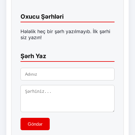
Oxucu Şərhləri
Hələlik heç bir şərh yazılmayıb. İlk şərhi
siz yazın!
Şərh Yaz
Göndər