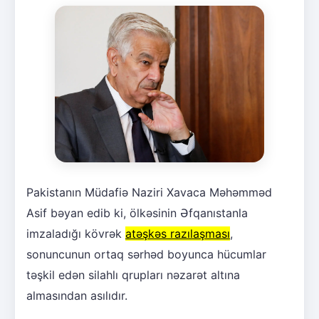
Pakistanın Müdafiə Naziri Xavaca Məhəmməd
Asif bəyan edib ki, ölkəsinin Əfqanıstanla
imzaladığı kövrək
atəşkəs razılaşması
,
sonuncunun ortaq sərhəd boyunca hücumlar
təşkil edən silahlı qrupları nəzarət altına
almasından asılıdır.