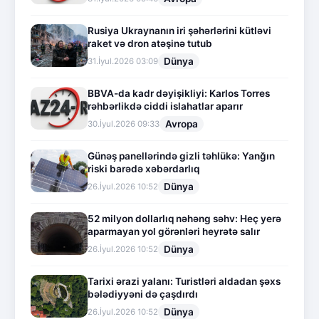
Rusiya Ukraynanın iri şəhərlərini kütləvi
raket və dron atəşinə tutub
Dünya
31.İyul.2026 03:09
BBVA-da kadr dəyişikliyi: Karlos Torres
rəhbərlikdə ciddi islahatlar aparır
Avropa
30.İyul.2026 09:33
Günəş panellərində gizli təhlükə: Yanğın
riski barədə xəbərdarlıq
Dünya
26.İyul.2026 10:52
52 milyon dollarlıq nəhəng səhv: Heç yerə
aparmayan yol görənləri heyrətə salır
Dünya
26.İyul.2026 10:52
Tarixi ərazi yalanı: Turistləri aldadan şəxs
bələdiyyəni də çaşdırdı
Dünya
26.İyul.2026 10:52