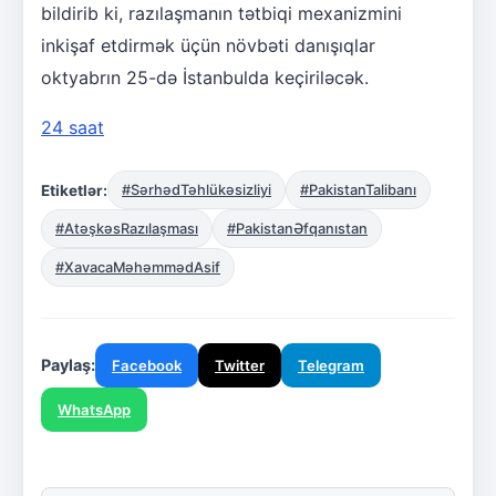
bildirib ki, razılaşmanın tətbiqi mexanizmini
inkişaf etdirmək üçün növbəti danışıqlar
oktyabrın 25-də İstanbulda keçiriləcək.
24 saat
Etiketlər:
#SərhədTəhlükəsizliyi
#PakistanTalibanı
#AtəşkəsRazılaşması
#PakistanƏfqanıstan
#XavacaMəhəmmədAsif
Paylaş:
Facebook
Twitter
Telegram
WhatsApp