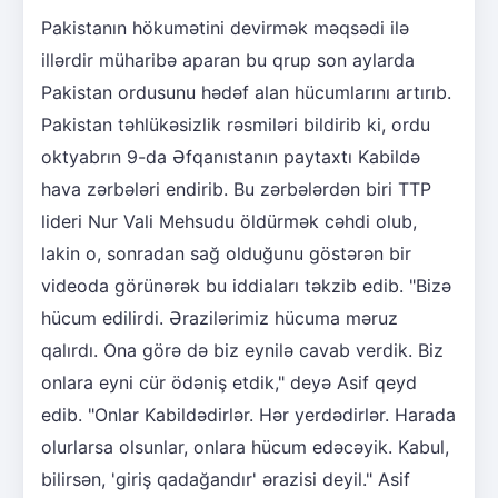
Pakistanın hökumətini devirmək məqsədi ilə
illərdir müharibə aparan bu qrup son aylarda
Pakistan ordusunu hədəf alan hücumlarını artırıb.
Pakistan təhlükəsizlik rəsmiləri bildirib ki, ordu
oktyabrın 9-da Əfqanıstanın paytaxtı Kabildə
hava zərbələri endirib. Bu zərbələrdən biri TTP
lideri Nur Vali Mehsudu öldürmək cəhdi olub,
lakin o, sonradan sağ olduğunu göstərən bir
videoda görünərək bu iddiaları təkzib edib. "Bizə
hücum edilirdi. Ərazilərimiz hücuma məruz
qalırdı. Ona görə də biz eynilə cavab verdik. Biz
onlara eyni cür ödəniş etdik," deyə Asif qeyd
edib. "Onlar Kabildədirlər. Hər yerdədirlər. Harada
olurlarsa olsunlar, onlara hücum edəcəyik. Kabul,
bilirsən, 'giriş qadağandır' ərazisi deyil." Asif