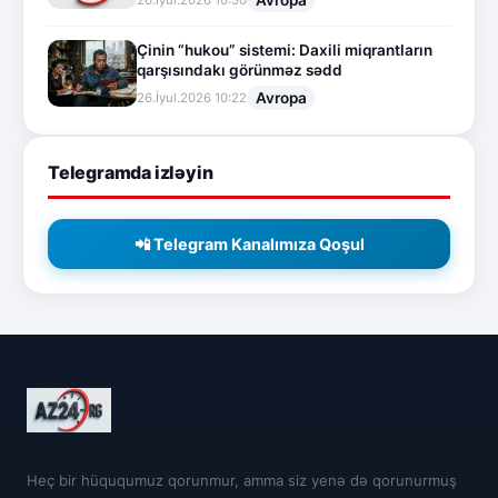
Çinin “hukou” sistemi: Daxili miqrantların
qarşısındakı görünməz sədd
Avropa
26.İyul.2026 10:22
Telegramda izləyin
📲 Telegram Kanalımıza Qoşul
Heç bir hüququmuz qorunmur, amma siz yenə də qorunurmuş