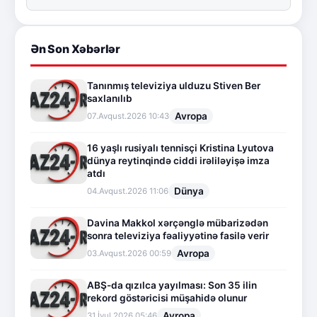
Ən Son Xəbərlər
Tanınmış televiziya ulduzu Stiven Ber
saxlanılıb
Avropa
07.Avqust.2026 10:43
16 yaşlı rusiyalı tennisçi Kristina Lyutova
dünya reytinqində ciddi irəliləyişə imza
atdı
Dünya
04.Avqust.2026 11:06
Davina Makkol xərçənglə mübarizədən
sonra televiziya fəaliyyətinə fasilə verir
Avropa
03.Avqust.2026 00:59
ABŞ-da qızılca yayılması: Son 35 ilin
rekord göstəricisi müşahidə olunur
Avropa
31.İyul.2026 05:46