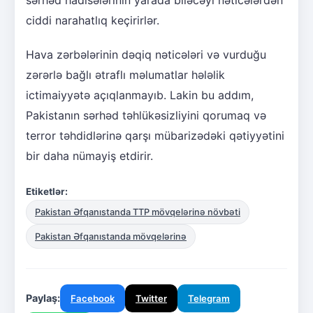
ciddi narahatlıq keçirirlər.
Hava zərbələrinin dəqiq nəticələri və vurduğu
zərərlə bağlı ətraflı məlumatlar hələlik
ictimaiyyətə açıqlanmayıb. Lakin bu addım,
Pakistanın sərhəd təhlükəsizliyini qorumaq və
terror təhdidlərinə qarşı mübarizədəki qətiyyətini
bir daha nümayiş etdirir.
Etiketlər:
Pakistan Əfqanıstanda TTP mövqelərinə növbəti
Pakistan Əfqanıstanda mövqelərinə
Paylaş:
Facebook
Twitter
Telegram