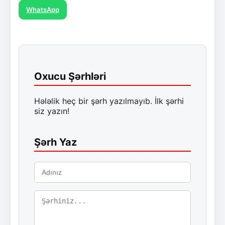
WhatsApp
Oxucu Şərhləri
Hələlik heç bir şərh yazılmayıb. İlk şərhi
siz yazın!
Şərh Yaz