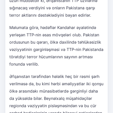
uzun müddətdir ki, Əfqanıstanın TTP üzvlərinə
sığınacaq verdiyini və onların Pakistana qarşı
terror aktlarını dəstəklədiyini bəyan edirlər.
Məlumata görə, hədəflər Kandahar əyalətində
yerləşən TTP-nin əsas mövqeləri olub. Pakistan
ordusunun bu qərarı, ölkə daxilində təhlükəsizlik
vəziyyətinin gərginləşməsi və TTP-nin Pakistanda
törətdiyi terror hücumlarının sayının artması
fonunda verilib.
Əfqanıstan tərəfindən hələlik heç bir rəsmi şərh
verilməsə də, bu kimi hərbi əməliyyatlar iki qonşu
ölkə arasındakı münasibətlərdə gərginliyi daha
da yüksəldə bilər. Beynəlxalq müşahidəçilər
regionda vəziyyətin pisləşməsindən və bu cür
sərhəd hadisələrinin yarada biləcəyi nəticələrdən