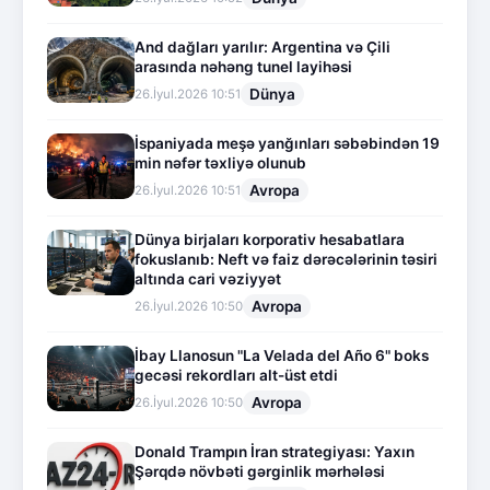
And dağları yarılır: Argentina və Çili
arasında nəhəng tunel layihəsi
Dünya
26.İyul.2026 10:51
İspaniyada meşə yanğınları səbəbindən 19
min nəfər təxliyə olunub
Avropa
26.İyul.2026 10:51
Dünya birjaları korporativ hesabatlara
fokuslanıb: Neft və faiz dərəcələrinin təsiri
altında cari vəziyyət
Avropa
26.İyul.2026 10:50
İbay Llanosun "La Velada del Año 6" boks
gecəsi rekordları alt-üst etdi
Avropa
26.İyul.2026 10:50
Donald Trampın İran strategiyası: Yaxın
Şərqdə növbəti gərginlik mərhələsi