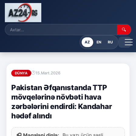
🔍
AZ
EN
RU
15.Mart.2026
DÜNYA
Pakistan Əfqanıstanda TTP
mövqelərinə növbəti hava
zərbələrini endirdi: Kandahar
hədəf alındı
🎧 Məqaləni dinlə:
Bu yazı üçün səsli