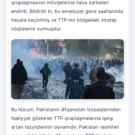
qruplaşmasının mövqelərinə hava zərbələri
endirib. Bildirilir ki, bu əməliyyat gecə saatlarında
həyata keçirilmiş və TTP-nin bölgədəki strateji
nöqtələrini vurmuşdur.
Bu hücum, Pakistanın Əfqanıstan torpaqlarından
fəaliyyət göstərən TTP qruplaşmalarına qarşı
artan təzyiqlərinin davamıdır. Pakistan rəsmiləri