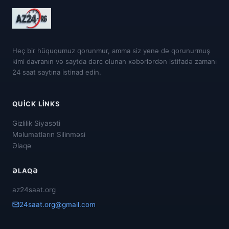
Heç bir hüququmuz qorunmur, amma siz yenə də qorunurmuş
kimi davranın və saytda dərc olunan xəbərlərdən istifadə zamanı
24 saat saytına istinad edin.
QUICK LINKS
Gizlilik Siyasəti
Məlumatların Silinməsi
Əlaqə
ƏLAQƏ
az24saat.org
24saat.org@gmail.com