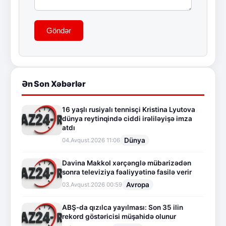
Göndər
Ən Son Xəbərlər
16 yaşlı rusiyalı tennisçi Kristina Lyutova
dünya reytinqində ciddi irəliləyişə imza
atdı
Dünya
04.Avqust.2026 11:06
Davina Makkol xərçənglə mübarizədən
sonra televiziya fəaliyyətinə fasilə verir
Avropa
03.Avqust.2026 00:59
ABŞ-da qızılca yayılması: Son 35 ilin
rekord göstəricisi müşahidə olunur