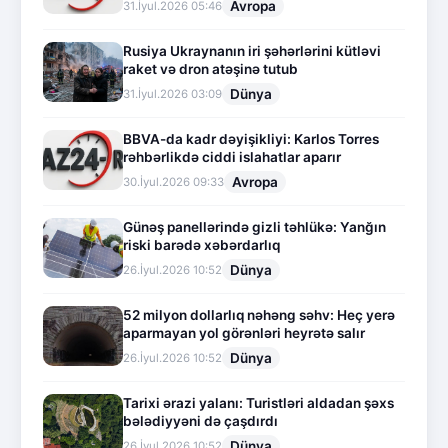
Avropa
31.İyul.2026 05:46
Rusiya Ukraynanın iri şəhərlərini kütləvi
raket və dron atəşinə tutub
Dünya
31.İyul.2026 03:09
BBVA-da kadr dəyişikliyi: Karlos Torres
rəhbərlikdə ciddi islahatlar aparır
Avropa
30.İyul.2026 09:33
Günəş panellərində gizli təhlükə: Yanğın
riski barədə xəbərdarlıq
Dünya
26.İyul.2026 10:52
52 milyon dollarlıq nəhəng səhv: Heç yerə
aparmayan yol görənləri heyrətə salır
Dünya
26.İyul.2026 10:52
Tarixi ərazi yalanı: Turistləri aldadan şəxs
bələdiyyəni də çaşdırdı
Dünya
26.İyul.2026 10:52