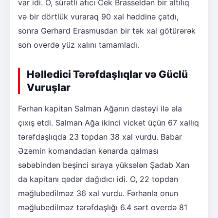
var idi. O, sürətli atıcı Cek Brasseldən bir altılıq
və bir dörtlük vuraraq 90 xal həddinə çatdı,
sonra Gerhard Erasmusdan bir tək xal götürərək
son overdə yüz xalını tamamladı.
Həlledici Tərəfdaşlıqlar və Güclü
Vuruşlar
Fərhan kapitan Salman Ağanın dəstəyi ilə əla
çıxış etdi. Salman Ağa ikinci vicket üçün 67 xallıq
tərəfdaşlıqda 23 topdan 38 xal vurdu. Babar
Əzəmin komandadan kənarda qalması
səbəbindən beşinci sıraya yüksələn Şadab Xan
da kapitanı qədər dağıdıcı idi. O, 22 topdan
məğlubedilməz 36 xal vurdu. Fərhanla onun
məğlubedilməz tərəfdaşlığı 6.4 sərt overdə 81