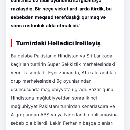
sonra isə öz təbii oyunumu sərgiləməyə
razılaşdıq. Bir neçə vicket ard-arda itirdik, bu
səbəbdən məqsəd tərəfdaşlığı qurmaq və
sonra üstünlük əldə etmək idi."
Turnirdəki Həlledici İrəliləyiş
Bu qələbə Pakistanın Hindistan və Şri Lankada
keçirilən turnirin Super Səkkizlik mərhələsindəki
yerini təsdiqlədi. Eyni zamanda, Afrikalı rəqibləri
qrup mərhələsindəki üç oyunlarından
üçüncüsündə məğlubiyyətə uğradı. Bazar günü
Hindistana məğlubiyyətdən sonra ikinci
məğlubiyyət Pakistanı turnirdən kənarlaşdıra və
A qrupundan ABŞ və ya Niderlandın irəliləməsinə
səbəb ola bilərdi. Lakin Fərhanın başqa planları