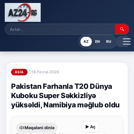
🔍
AZ
EN
RU
18.Fevral.2026
ASIA
Pakistan Farhanla T20 Dünya
Kuboku Super Səkkizliyə
yüksəldi, Namibiya məğlub oldu
▶ Aç
Məqaləni dinlə