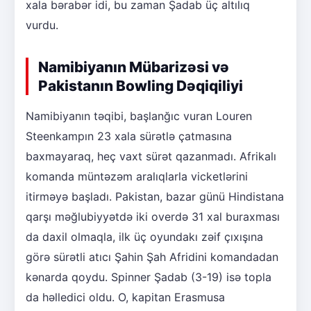
xala bərabər idi, bu zaman Şadab üç altılıq
vurdu.
Namibiyanın Mübarizəsi və
Pakistanın Bowling Dəqiqiliyi
Namibiyanın təqibi, başlanğıc vuran Louren
Steenkampın 23 xala sürətlə çatmasına
baxmayaraq, heç vaxt sürət qazanmadı. Afrikalı
komanda müntəzəm aralıqlarla vicketlərini
itirməyə başladı. Pakistan, bazar günü Hindistana
qarşı məğlubiyyətdə iki overdə 31 xal buraxması
da daxil olmaqla, ilk üç oyundakı zəif çıxışına
görə sürətli atıcı Şahin Şah Afridini komandadan
kənarda qoydu. Spinner Şadab (3-19) isə topla
da həlledici oldu. O, kapitan Erasmusa