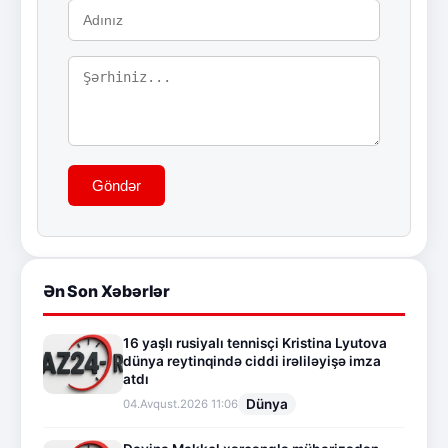
Göndər
Ən Son Xəbərlər
16 yaşlı rusiyalı tennisçi Kristina Lyutova
dünya reytinqində ciddi irəliləyişə imza
atdı
Dünya
04.Avqust.2026 11:06