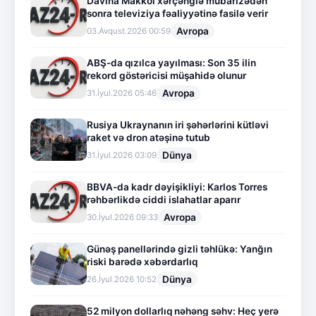
Davina Makkol xərçənglə mübarizədən
sonra televiziya fəaliyyətinə fasilə verir
Avropa
03.Avqust.2026 00:59
ABŞ-da qızılca yayılması: Son 35 ilin
rekord göstəricisi müşahidə olunur
Avropa
31.İyul.2026 05:46
Rusiya Ukraynanın iri şəhərlərini kütləvi
raket və dron atəşinə tutub
Dünya
31.İyul.2026 03:09
BBVA-da kadr dəyişikliyi: Karlos Torres
rəhbərlikdə ciddi islahatlar aparır
Avropa
30.İyul.2026 09:33
Günəş panellərində gizli təhlükə: Yanğın
riski barədə xəbərdarlıq
Dünya
26.İyul.2026 10:52
52 milyon dollarlıq nəhəng səhv: Heç yerə