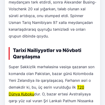
meydançanı tərk etdirdi, sonra Alexander Busing-
Volschenk 20 xal yığarkən, tələb olunan xal
sürəti artdıqca, onu stumped etdi. Spinner
Usman Tariq Namibiyanı 97 xalla meydançadan
kənarlaşdıraraq quyruğu təmizlədi və onları
qrupun dibində qoydu.
Tarixi Nailiyyətlər və Növbəti
Qarşılaşma
Super Səkkizlik mərhələsinə vəsiqə qazanan son
komanda olan Pakistan, bazar günü Kolomboda
Yeni Zelandiya ilə qarşılaşacaq. Fərhanın əsri o
deməkdir ki, bu, üç əsrin vurulduğu ilk
T20
Dünya Kuboku
dur. O, bazar ertəsi Avstraliyaya
qarşı yüz xal vuran Şri Lankalı Pathum Nissanka