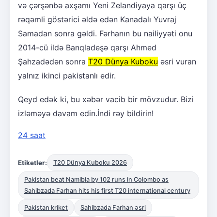
və çərşənbə axşamı Yeni Zelandiyaya qarşı üç
rəqəmli göstərici əldə edən Kanadalı Yuvraj
Samadan sonra gəldi. Fərhanın bu nailiyyəti onu
2014-cü ildə Banqladeşə qarşı Ahmed
Şahzadədən sonra
T20 Dünya Kuboku
əsri vuran
yalnız ikinci pakistanlı edir.
Qeyd edək ki, bu xəbər vacib bir mövzudur. Bizi
izləməyə davam edin.İndi rəy bildirin!
24 saat
Etiketlər:
T20 Dünya Kuboku 2026
Pakistan beat Namibia by 102 runs in Colombo as
Sahibzada Farhan hits his first T20 international century
Pakistan kriket
Sahibzada Farhan əsri