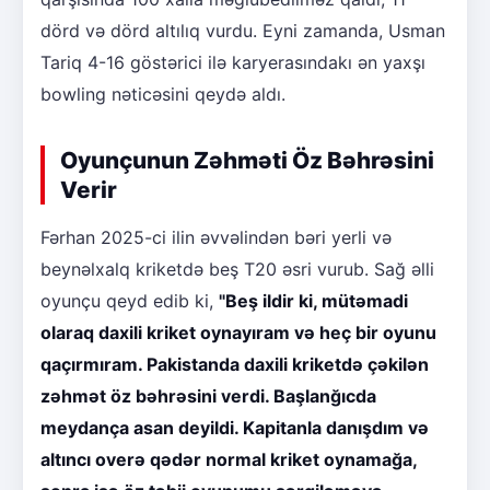
dörd və dörd altılıq vurdu. Eyni zamanda, Usman
Tariq 4-16 göstərici ilə karyerasındakı ən yaxşı
bowling nəticəsini qeydə aldı.
Oyunçunun Zəhməti Öz Bəhrəsini
Verir
Fərhan 2025-ci ilin əvvəlindən bəri yerli və
beynəlxalq kriketdə beş T20 əsri vurub. Sağ əlli
oyunçu qeyd edib ki,
"Beş ildir ki, mütəmadi
olaraq daxili kriket oynayıram və heç bir oyunu
qaçırmıram. Pakistanda daxili kriketdə çəkilən
zəhmət öz bəhrəsini verdi. Başlanğıcda
meydança asan deyildi. Kapitanla danışdım və
altıncı overə qədər normal kriket oynamağa,