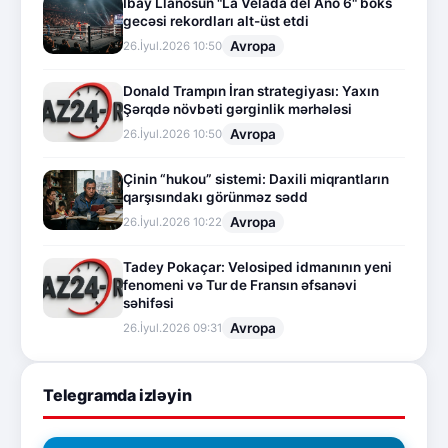
İbay Llanosun "La Velada del Año 6" boks
gecəsi rekordları alt-üst etdi
Avropa
26.İyul.2026 10:50
Donald Trampın İran strategiyası: Yaxın
Şərqdə növbəti gərginlik mərhələsi
Avropa
26.İyul.2026 10:50
Çinin “hukou” sistemi: Daxili miqrantların
qarşısındakı görünməz sədd
Avropa
26.İyul.2026 10:22
Tadey Pokaçar: Velosiped idmanının yeni
fenomeni və Tur de Fransın əfsanəvi
səhifəsi
Avropa
26.İyul.2026 09:31
Telegramda izləyin