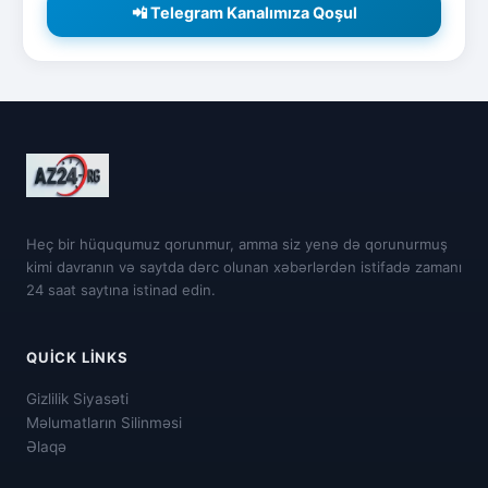
📲 Telegram Kanalımıza Qoşul
Heç bir hüququmuz qorunmur, amma siz yenə də qorunurmuş
kimi davranın və saytda dərc olunan xəbərlərdən istifadə zamanı
24 saat saytına istinad edin.
QUICK LINKS
Gizlilik Siyasəti
Məlumatların Silinməsi
Əlaqə