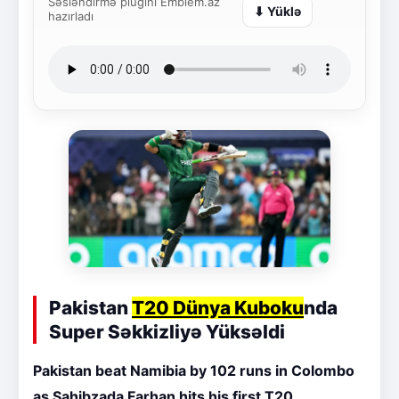
Səsləndirmə plugini Emblem.az
⬇ Yüklə
hazırladı
Pakistan
T20 Dünya Kuboku
nda
Super Səkkizliyə Yüksəldi
Pakistan beat Namibia by 102 runs in Colombo
as Sahibzada Farhan hits his first T20