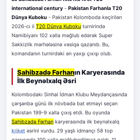
international century
-
Pakistan Farhanla T20
Dünya Kuboku
- Pakistan Kolomboda keçirilən
2026-cı il
T20 Dünya Kuboku
turnirində
Namibiyanı 102 xalla məğlub edərək Super
Səkkizlik mərhələsinə vəsiqə qazanıb. Bu,
komandanın turnirdəki ən yaxşı çıxışı olub.
Sahibzadə Fərhan
ın Karyerasında
İlk Beynəlxalq Əsri
Kolombodakı Sinhal İdman Klubu Meydançasında
çərşənbə günü ilk növbədə bat etməyi seçən
Pakistan 199-9 xalla çıxış etdi. Bu oyunda
Sahibzadə Fərhan
karyerasında ilk beynəlxalq
kriket
əsrini vurdu. 29 yaşlı idmançı 58 top
qarşısında 100 xalla məğlubedilməz qaldı, 11