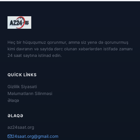
Heç bir hüququmuz qorunmur, amma siz yenə də qorunurmuş
kimi davranın və saytda dərc olunan xəbərlərdən istifadə zamanı
24 saat saytına istinad edin.
QUICK LINKS
Gizlilik Siyasəti
Məlumatların Silinməsi
Əlaqə
ƏLAQƏ
az24saat.org
24saat.org@gmail.com