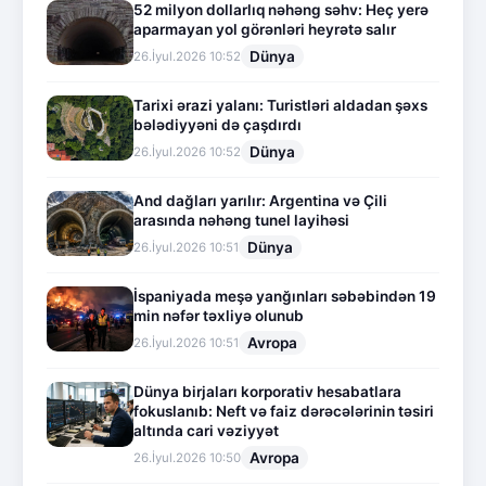
52 milyon dollarlıq nəhəng səhv: Heç yerə
aparmayan yol görənləri heyrətə salır
Dünya
26.İyul.2026 10:52
Tarixi ərazi yalanı: Turistləri aldadan şəxs
bələdiyyəni də çaşdırdı
Dünya
26.İyul.2026 10:52
And dağları yarılır: Argentina və Çili
arasında nəhəng tunel layihəsi
Dünya
26.İyul.2026 10:51
İspaniyada meşə yanğınları səbəbindən 19
min nəfər təxliyə olunub
Avropa
26.İyul.2026 10:51
Dünya birjaları korporativ hesabatlara
fokuslanıb: Neft və faiz dərəcələrinin təsiri
altında cari vəziyyət
Avropa
26.İyul.2026 10:50