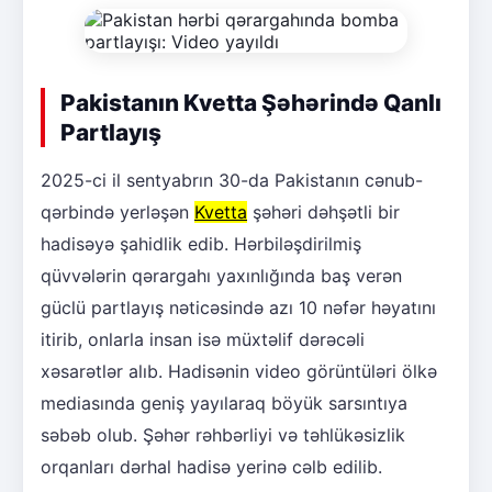
Pakistanın Kvetta Şəhərində Qanlı
Partlayış
2025-ci il sentyabrın 30-da Pakistanın cənub-
qərbində yerləşən
Kvetta
şəhəri dəhşətli bir
hadisəyə şahidlik edib. Hərbiləşdirilmiş
qüvvələrin qərargahı yaxınlığında baş verən
güclü partlayış nəticəsində azı 10 nəfər həyatını
itirib, onlarla insan isə müxtəlif dərəcəli
xəsarətlər alıb. Hadisənin video görüntüləri ölkə
mediasında geniş yayılaraq böyük sarsıntıya
səbəb olub. Şəhər rəhbərliyi və təhlükəsizlik
orqanları dərhal hadisə yerinə cəlb edilib.