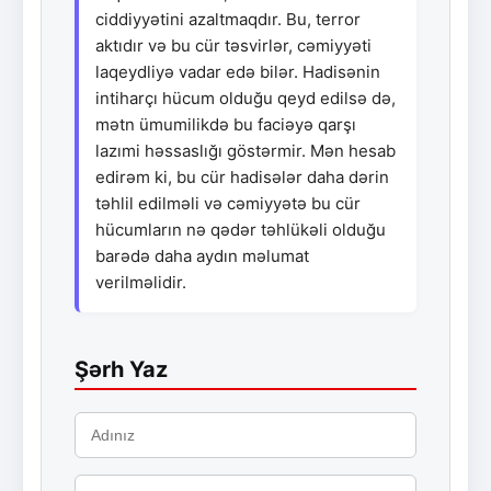
ciddiyyətini azaltmaqdır. Bu, terror
aktıdır və bu cür təsvirlər, cəmiyyəti
laqeydliyə vadar edə bilər. Hadisənin
intiharçı hücum olduğu qeyd edilsə də,
mətn ümumilikdə bu faciəyə qarşı
lazımi həssaslığı göstərmir. Mən hesab
edirəm ki, bu cür hadisələr daha dərin
təhlil edilməli və cəmiyyətə bu cür
hücumların nə qədər təhlükəli olduğu
barədə daha aydın məlumat
verilməlidir.
Şərh Yaz