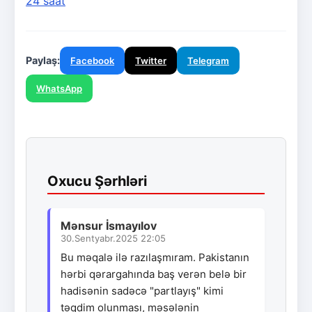
24 saat
Paylaş:
Facebook
Twitter
Telegram
WhatsApp
Oxucu Şərhləri
Mənsur İsmayılov
30.Sentyabr.2025 22:05
Bu məqalə ilə razılaşmıram. Pakistanın
hərbi qərargahında baş verən belə bir
hadisənin sadəcə "partlayış" kimi
təqdim olunması, məsələnin