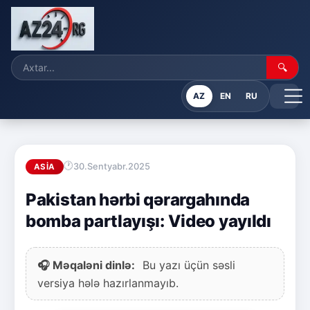
🔍
AZ
EN
RU
30.Sentyabr.2025
ASIA
Pakistan hərbi qərargahında
bomba partlayışı: Video yayıldı
🎧 Məqaləni dinlə:
Bu yazı üçün səsli
versiya hələ hazırlanmayıb.