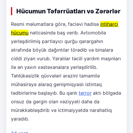
Hücumun Təfərrüatları və Zərərlər
Rəsmi məlumatlara görə, faciəvi hadisə
intiharçı
hücumu
nəticəsində baş verib. Avtomobilə
yerləşdirilmiş partlayıcı qurğu qərargahın
ətrafında böyük dağıntılar törədib və binalara
ciddi ziyan vurub. Yaralılar təcili yardım maşınları
ilə ən yaxın xəstəxanalara yerləşdirilib.
Təhlükəsizlik qüvvələri ərazini tamamilə
mühasirəyə alaraq genişmiqyaslı istintaq
tədbirlərinə başlayıb. Bu qanlı
terror
aktı bölgədə
onsuz da gərgin olan vəziyyəti daha da
mürəkkəbləşdirib və ictimaiyyətdə narahatlıq
yaradıb.