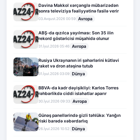
Davina Makkol xərçənglə mübarizədən
sonra televiziya fəaliyyətinə fasilə verir
Avropa
03.Avqust.2026 00:59
ABŞ-da qızılca yayılması: Son 35 ilin
rekord göstəricisi müşahidə olunur
Avropa
31.İyul.2026 05:46
Rusiya Ukraynanın iri şəhərlərini kütləvi
raket və dron atəşinə tutub
Dünya
31.İyul.2026 03:09
BBVA-da kadr dəyişikliyi: Karlos Torres
rəhbərlikdə ciddi islahatlar aparır
Avropa
30.İyul.2026 09:33
Günəş panellərində gizli təhlükə: Yanğın
riski barədə xəbərdarlıq
Dünya
26.İyul.2026 10:52