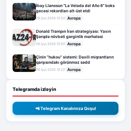
İbay Llanosun "La Velada del Año 6" boks
gecəsi rekordları alt-üst etdi
Avropa
26.İyul.2026 10:50
Donald Trampın İran strategiyası: Yaxın
Şərqdə növbəti gərginlik mərhələsi
Avropa
26.İyul.2026 10:50
Çinin “hukou” sistemi: Daxili miqrantların
qarşısındakı görünməz sədd
Avropa
26.İyul.2026 10:22
Telegramda izləyin
📲 Telegram Kanalımıza Qoşul