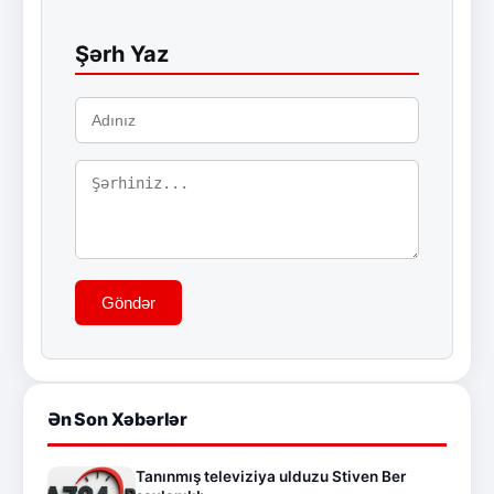
Şərh Yaz
Göndər
Ən Son Xəbərlər
Tanınmış televiziya ulduzu Stiven Ber