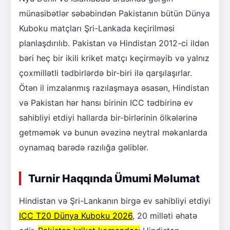
münasibətlər səbəbindən Pakistanın bütün Dünya
Kuboku matçları Şri-Lankada keçirilməsi
planlaşdırılıb. Pakistan və Hindistan 2012-ci ildən
bəri heç bir ikili kriket matçı keçirməyib və yalnız
çoxmillətli tədbirlərdə bir-biri ilə qarşılaşırlar.
Ötən il imzalanmış razılaşmaya əsasən, Hindistan
və Pakistan hər hansı birinin ICC tədbirinə ev
sahibliyi etdiyi hallarda bir-birlərinin ölkələrinə
getməmək və bunun əvəzinə neytral məkanlarda
oynamaq barədə razılığa gəliblər.
Turnir Haqqında Ümumi Məlumat
Hindistan və Şri-Lankanın birgə ev sahibliyi etdiyi
ICC T20 Dünya Kuboku 2026
, 20 milləti əhatə