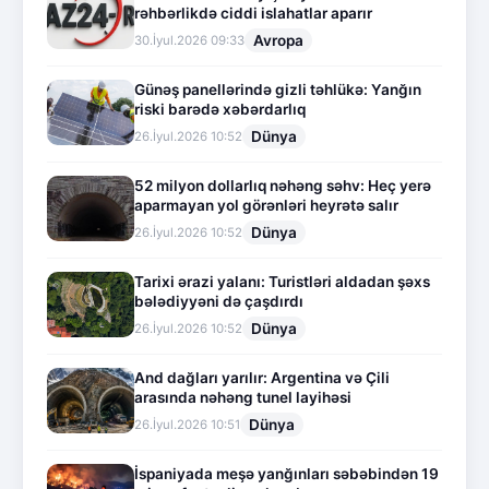
rəhbərlikdə ciddi islahatlar aparır
Avropa
30.İyul.2026 09:33
Günəş panellərində gizli təhlükə: Yanğın
riski barədə xəbərdarlıq
Dünya
26.İyul.2026 10:52
52 milyon dollarlıq nəhəng səhv: Heç yerə
aparmayan yol görənləri heyrətə salır
Dünya
26.İyul.2026 10:52
Tarixi ərazi yalanı: Turistləri aldadan şəxs
bələdiyyəni də çaşdırdı
Dünya
26.İyul.2026 10:52
And dağları yarılır: Argentina və Çili
arasında nəhəng tunel layihəsi
Dünya
26.İyul.2026 10:51
İspaniyada meşə yanğınları səbəbindən 19