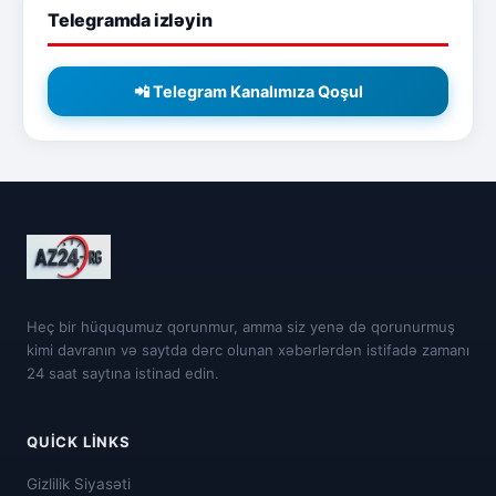
Telegramda izləyin
📲 Telegram Kanalımıza Qoşul
Heç bir hüququmuz qorunmur, amma siz yenə də qorunurmuş
kimi davranın və saytda dərc olunan xəbərlərdən istifadə zamanı
24 saat saytına istinad edin.
QUICK LINKS
Gizlilik Siyasəti