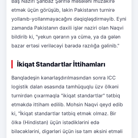
Baş Naziri Şahbaz Şəriflə məsələni müzakirə
etmək üçün görüşüb, lakin Pakistanın turnirə
yollanıb-yollanmayacağını dəqiqləşdirməyib. Eyni
zamanda Pakistanın daxili işlər naziri olan Naqvi
bildirib ki, "yekun qərarın ya cümə, ya da gələn
bazar ertəsi veriləcəyi barədə razılığa gəlinib."
İkiqat Standartlar İttihamları
Banqladeşin kənarlaşdırılmasından sonra ICC
logistik dalan əsasında tamhüquqlu üzv ölkəni
turnirdən çıxarmaqla "ikiqat standartlar" tətbiq
etməkdə ittiham edilib. Mohsin Naqvi qeyd edib
ki, "İkiqat standartlar tətbiq etmək olmaz. Bir
ölkə (Hindistan) üçün istədiklərini edə
biləcəklərini, digərləri üçün isə tam əksini etməli