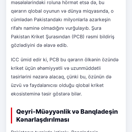
məsələlərindəki roluna hörmət etsə də, bu
qərarın qlobal oyunun və dünya miqyasında, o
cümlədən Pakistandakı milyonlarla azarkeşin
rifahı naminə olmadığını vurğulayıb. Şura
Pakistan Kriket Şurasından (PCB) rəsmi bildiriş
gözlədiyini də əlavə edib.
ICC ümid edir ki, PCB bu qərarın ölkənin özündə
kriket üçün əhəmiyyətli və uzunmüddətli
təsirlərini nəzərə alacaq, çünki bu, özünün də
üzvü və faydalanıcısı olduğu qlobal kriket
ekosisteminə təsir göstərə bilər.
Qeyri-Müəyyənlik və Banqladeşin
Kənarlaşdırılması