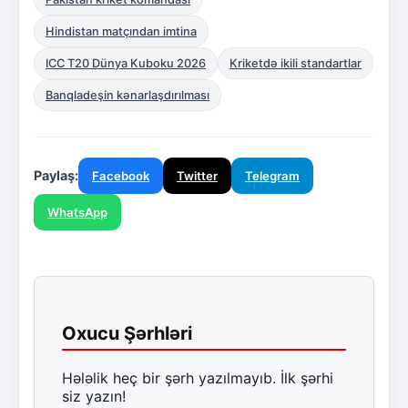
Hindistan matçından imtina
ICC T20 Dünya Kuboku 2026
Kriketdə ikili standartlar
Banqladeşin kənarlaşdırılması
Paylaş:
Facebook
Twitter
Telegram
WhatsApp
Oxucu Şərhləri
Hələlik heç bir şərh yazılmayıb. İlk şərhi
siz yazın!