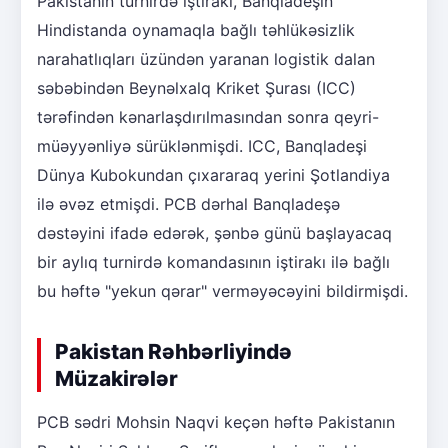
Pakistanın turnirdə iştirakı, Banqladeşin
Hindistanda oynamaqla bağlı təhlükəsizlik
narahatlıqları üzündən yaranan logistik dalan
səbəbindən Beynəlxalq Kriket Şurası (ICC)
tərəfindən kənarlaşdırılmasından sonra qeyri-
müəyyənliyə sürüklənmişdi. ICC, Banqladeşi
Dünya Kubokundan çıxararaq yerini Şotlandiya
ilə əvəz etmişdi. PCB dərhal Banqladeşə
dəstəyini ifadə edərək, şənbə günü başlayacaq
bir aylıq turnirdə komandasının iştirakı ilə bağlı
bu həftə "yekun qərar" verməyəcəyini bildirmişdi.
Pakistan Rəhbərliyində
Müzakirələr
PCB sədri Mohsin Naqvi keçən həftə Pakistanın