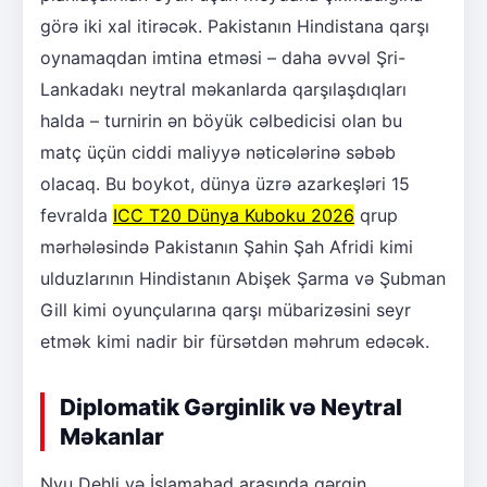
görə iki xal itirəcək. Pakistanın Hindistana qarşı
oynamaqdan imtina etməsi – daha əvvəl Şri-
Lankadakı neytral məkanlarda qarşılaşdıqları
halda – turnirin ən böyük cəlbedicisi olan bu
matç üçün ciddi maliyyə nəticələrinə səbəb
olacaq. Bu boykot, dünya üzrə azarkeşləri 15
fevralda
ICC T20 Dünya Kuboku 2026
qrup
mərhələsində Pakistanın Şahin Şah Afridi kimi
ulduzlarının Hindistanın Abişek Şarma və Şubman
Gill kimi oyunçularına qarşı mübarizəsini seyr
etmək kimi nadir bir fürsətdən məhrum edəcək.
Diplomatik Gərginlik və Neytral
Məkanlar
Nyu Dehli və İslamabad arasında gərgin