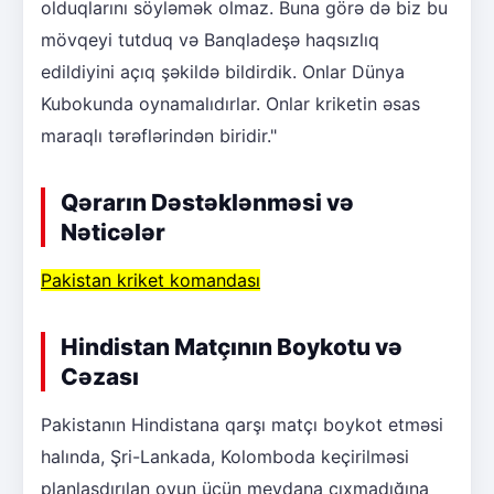
olduqlarını söyləmək olmaz. Buna görə də biz bu
mövqeyi tutduq və Banqladeşə haqsızlıq
edildiyini açıq şəkildə bildirdik. Onlar Dünya
Kubokunda oynamalıdırlar. Onlar kriketin əsas
maraqlı tərəflərindən biridir."
Qərarın Dəstəklənməsi və
Nəticələr
Pakistan kriket komandası
Hindistan Matçının Boykotu və
Cəzası
Pakistanın Hindistana qarşı matçı boykot etməsi
halında, Şri-Lankada, Kolomboda keçirilməsi
planlaşdırılan oyun üçün meydana çıxmadığına