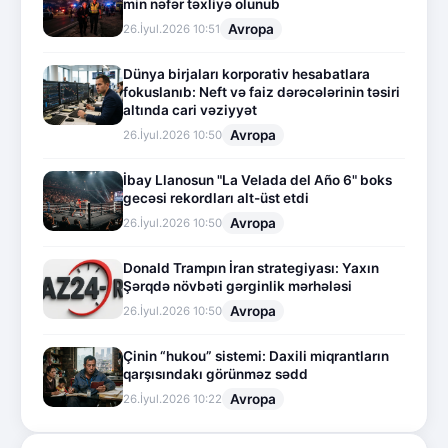
min nəfər təxliyə olunub
Avropa
26.İyul.2026 10:51
Dünya birjaları korporativ hesabatlara
fokuslanıb: Neft və faiz dərəcələrinin təsiri
altında cari vəziyyət
Avropa
26.İyul.2026 10:50
İbay Llanosun "La Velada del Año 6" boks
gecəsi rekordları alt-üst etdi
Avropa
26.İyul.2026 10:50
Donald Trampın İran strategiyası: Yaxın
Şərqdə növbəti gərginlik mərhələsi
Avropa
26.İyul.2026 10:50
Çinin “hukou” sistemi: Daxili miqrantların
qarşısındakı görünməz sədd
Avropa
26.İyul.2026 10:22