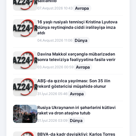
saxlanılıb
Avropa
07.Avqust.2026 10:43
16 yaşlı rusiyalı tennisçi Kristina Lyutova
dünya reytinqində ciddi irəliləyişə imza
atdı
Dünya
04.Avqust.2026 11:06
Davina Makkol xərçənglə mübarizədən
sonra televiziya fəaliyyətinə fasilə verir
Avropa
03.Avqust.2026 00:59
ABŞ-da qızılca yayılması: Son 35 ilin
rekord göstəricisi müşahidə olunur
Avropa
31.İyul.2026 05:46
Rusiya Ukraynanın iri şəhərlərini kütləvi
raket və dron atəşinə tutub
Dünya
31.İyul.2026 03:09
BBVA-da kadr dəyişikliyi: Karlos Torres