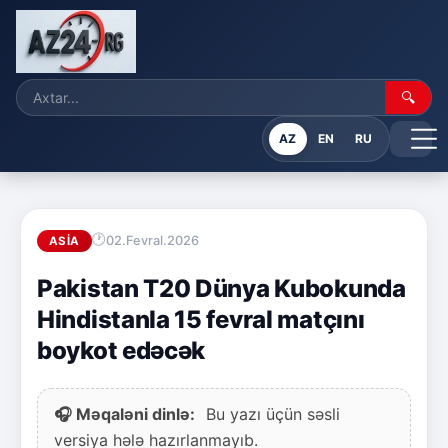
🔍
AZ
EN
RU
02.Fevral.2026
ASIA
Pakistan T20 Dünya Kubokunda
Hindistanla 15 fevral matçını
boykot edəcək
🎧 Məqaləni dinlə:
Bu yazı üçün səsli
versiya hələ hazırlanmayıb.