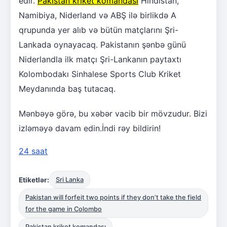
edir.
Pakistan kriket komandası
Hindistan,
Namibiya, Niderland və ABŞ ilə birlikdə A
qrupunda yer alıb və bütün matçlarını Şri-
Lankada oynayacaq. Pakistanın şənbə günü
Niderlandla ilk matçı Şri-Lankanın paytaxtı
Kolombodakı Sinhalese Sports Club Kriket
Meydanında baş tutacaq.
Mənbəyə görə, bu xəbər vacib bir mövzudur. Bizi
izləməyə davam edin.İndi rəy bildirin!
24 saat
Etiketlər:
Sri Lanka
Pakistan will forfeit two points if they don’t take the field
for the game in Colombo
Pakistan kriket komandası