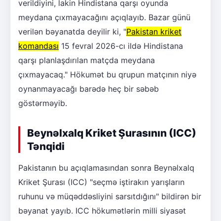
verildiyini, lakin Hindistana qarşı oyunda
meydana çıxmayacağını açıqlayıb. Bazar günü
verilən bəyanatda deyilir ki, "
Pakistan kriket
komandası
15 fevral 2026-cı ildə Hindistana
qarşı planlaşdırılan matçda meydana
çıxmayacaq." Hökumət bu qrupun matçının niyə
oynanmayacağı barədə heç bir səbəb
göstərməyib.
Beynəlxalq Kriket Şurasının (ICC)
Tənqidi
Pakistanın bu açıqlamasından sonra Beynəlxalq
Kriket Şurası (ICC) "seçmə iştirakın yarışların
ruhunu və müqəddəsliyini sarsıtdığını" bildirən bir
bəyanat yayıb. ICC hökumətlərin milli siyasət