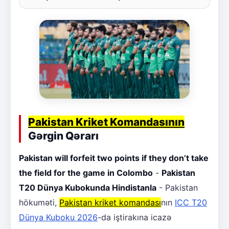
Pakistan Kriket Komandasının
Gərgin Qərarı
Pakistan will forfeit two points if they don’t take
the field for the game in Colombo
-
Pakistan
T20 Dünya Kubokunda Hindistanla
- Pakistan
hökuməti,
Pakistan kriket komandası
nın
ICC T20
Dünya Kuboku 2026
-da iştirakına icazə