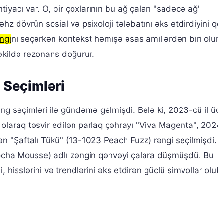
iyacı var. O, bir çoxlarının bu ağ çaları "sadəcə ağ"
 dövrün sosial və psixoloji tələbatını əks etdirdiyini 
əngi
ni seçərkən kontekst həmişə əsas amillərdən biri olu
kildə rezonans doğurur.
g Seçimləri
 rəng seçimləri ilə gündəmə gəlmişdi. Belə ki, 2023-cü il 
zı" olaraq təsvir edilən parlaq çəhrayı "Viva Magenta", 202
ən "Şaftalı Tükü" (13-1023 Peach Fuzz) rəngi seçilmişdi
ocha Mousse) adlı zəngin qəhvəyi çalara düşmüşdü. Bu
 hisslərini və trendlərini əks etdirən güclü simvollar olu