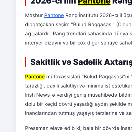
2026-cı ilin
Pantone
Rəngi
Məşhur
Pantone
Rəng İnstitutu 2026-cı il üçü
diqqətçəkən seçim "Bulud Rəqqasəsi" (Cloud D
ağ çalardır. Rəng trendləri sahəsində dünya sə
interyer dizaynı və bir çox digər sənaye sahə
Sakitlik və Sadəlik Axtarı
Pantone
mütəxəssisləri "Bulud Rəqqasəsi"ni "i
tarazlığı, daxili sakitliyi və minimalist estet
Irish News-ə verdiyi geniş müsahibədə bildiri
dolu bir keçid dövrü yaşadığı aydın şəkildə mü
inanclarından tutmuş yaşayış tərzlərinə və se
Pressman əlavə edib ki, belə bir dövrdə insa