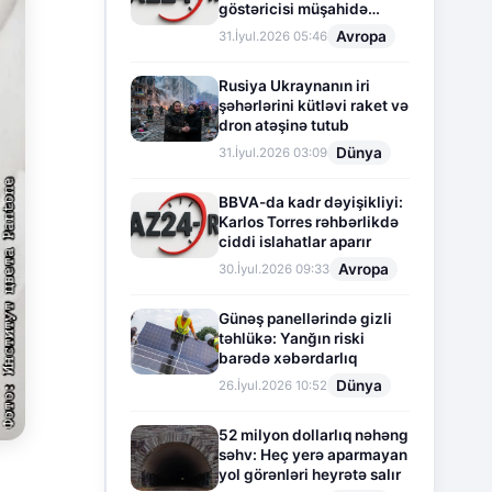
göstəricisi müşahidə
olunur
Avropa
31.İyul.2026 05:46
Rusiya Ukraynanın iri
şəhərlərini kütləvi raket və
dron atəşinə tutub
Dünya
31.İyul.2026 03:09
BBVA-da kadr dəyişikliyi:
Karlos Torres rəhbərlikdə
ciddi islahatlar aparır
Avropa
30.İyul.2026 09:33
Günəş panellərində gizli
təhlükə: Yanğın riski
barədə xəbərdarlıq
Dünya
26.İyul.2026 10:52
52 milyon dollarlıq nəhəng
səhv: Heç yerə aparmayan
yol görənləri heyrətə salır