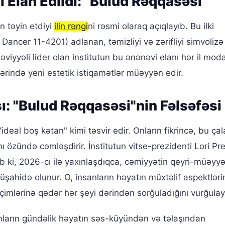
 Elan Edildi: "Bulud Rəqqasəsi"
n təyin etdiyi
ilin rəngi
ni rəsmi olaraq açıqlayıb. Bu ilki
ancer 11-4201) adlanan, təmizliyi və zərifliyi simvoliz
viyyəli lider olan institutun bu ənənəvi elanı hər il mod
lərində yeni estetik istiqamətlər müəyyən edir.
şı: "Bulud Rəqqasəsi"nin Fəlsəfəsi
deal boş kətan" kimi təsvir edir. Onların fikrincə, bu çal
ikanı özündə cəmləşdirir. İnstitutun vitse-prezidenti Lori 
b ki, 2026-cı ilə yaxınlaşdıqca, cəmiyyətin qeyri-müəyyə
şahidə olunur. O, insanların həyatın müxtəlif aspektlərin
çimlərinə qədər hər şeyi dərindən sorğuladığını vurğulay
nların gündəlik həyatın səs-küyündən və təlaşından