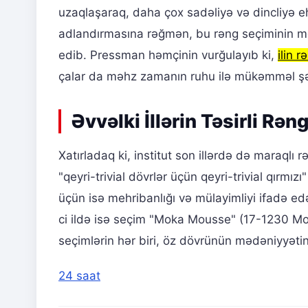
uzaqlaşaraq, daha çox sadəliyə və dincliyə eht
adlandırmasına rəğmən, bu rəng seçiminin məhz
edib. Pressman həmçinin vurğulayıb ki,
ilin r
çalar da məhz zamanın ruhu ilə mükəmməl şə
Əvvəlki İllərin Təsirli Rən
Xatırladaq ki, institut son illərdə də maraqlı
"qeyri-trivial dövrlər üçün qeyri-trivial qırmı
üçün isə mehribanlığı və mülayimliyi ifadə ed
ci ildə isə seçim "Moka Mousse" (17-1230 M
seçimlərin hər biri, öz dövrünün mədəniyyətini,
24 saat