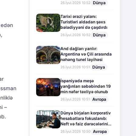
Dünya
26.İyul.2026 10:52
Tarixi ərazi yalanı:
Turistləri aldadan şəxs
ə edən
bələdiyyəni də çaşdırdı
a,
Dünya
26.İyul.2026 10:52
And dağları yarılır:
Argentina və Çili arasında
nəhəng tunel layihəsi
Dünya
26.İyul.2026 10:51
ar
İspaniyada meşə
yanğınları səbəbindən 19
Pressman
min nəfər təxliyə olunub
nliklə
Avropa
26.İyul.2026 10:51
i –
Dünya birjaları korporativ
ıb.
hesabatlara fokuslanıb:
Neft və faiz dərəcələrinin
təsiri altında cari vəziyyət
Avropa
26.İyul.2026 10:50