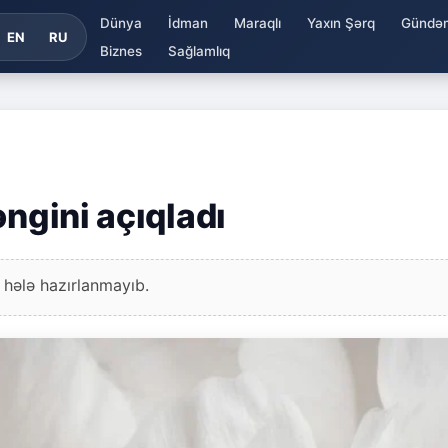
Dünya
İdman
Maraqlı
Yaxın Şərq
Gündə
EN
RU
Biznes
Sağlamlıq
əngini açıqladı
 hələ hazırlanmayıb.