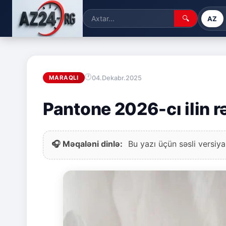
🔍
AZ
04.Dekabr.2025
MARAQLI
Pantone 2026-cı ilin r
🎧 Məqaləni dinlə:
Bu yazı üçün səsli versiya