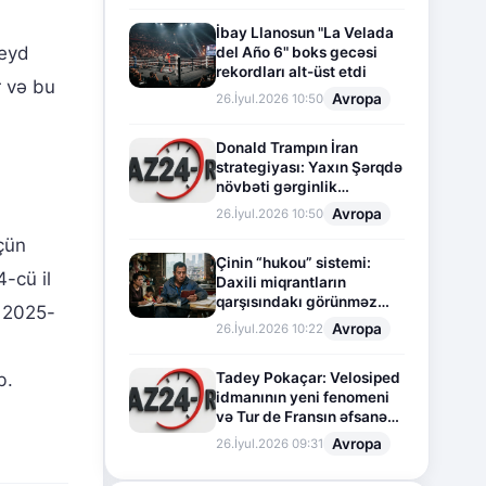
İbay Llanosun "La Velada
qeyd
del Año 6" boks gecəsi
rekordları alt-üst etdi
r və bu
Avropa
26.İyul.2026 10:50
Donald Trampın İran
strategiyası: Yaxın Şərqdə
növbəti gərginlik
mərhələsi
Avropa
26.İyul.2026 10:50
üçün
Çinin “hukou” sistemi:
4-cü il
Daxili miqrantların
qarşısındakı görünməz
. 2025-
sədd
Avropa
26.İyul.2026 10:22
b.
Tadey Pokaçar: Velosiped
idmanının yeni fenomeni
və Tur de Fransın əfsanəvi
səhifəsi
Avropa
26.İyul.2026 09:31