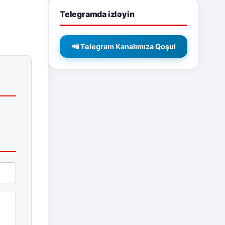
Telegramda izləyin
📲 Telegram Kanalımıza Qoşul