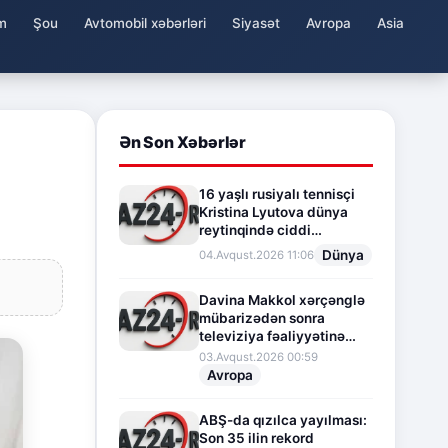
m
Şou
Avtomobil xəbərləri
Siyasət
Avropa
Asia
Ən Son Xəbərlər
16 yaşlı rusiyalı tennisçi
Kristina Lyutova dünya
reytinqində ciddi
irəliləyişə imza atdı
Dünya
04.Avqust.2026 11:06
Davina Makkol xərçənglə
mübarizədən sonra
televiziya fəaliyyətinə
fasilə verir
03.Avqust.2026 00:59
Avropa
ABŞ-da qızılca yayılması:
Son 35 ilin rekord