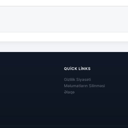
QUICK LINKS
Gizlilik Siyasəti
Məlumatların Silinməsi
Əlaqə