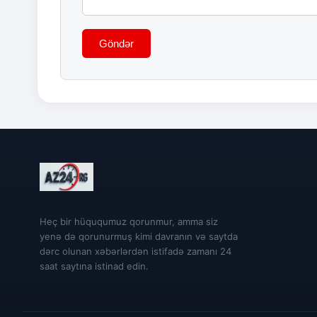
Göndər
Heç bir hüququmuz qorunmur, amma siz
yenə də qorunurmuş kimi davranın və saytda
dərc olunan xəbərlərdən istifadə zamanı 24
saat saytına istinad edin.