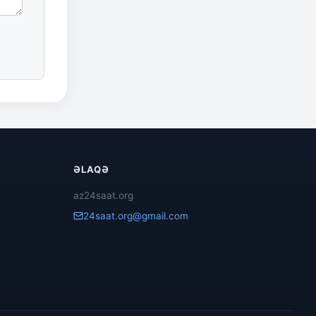
ƏLAQƏ
az24saat.org
24saat.org@gmail.com