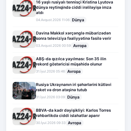
16 yaşlı rusiyalı tennisçi Kristina Lyutova
dünya reytinqində ciddi irəliləyişə imza
atdı
Dünya
04.Avqust.2026 11:06
Davina Makkol xərçənglə mübarizədən
sonra televiziya fəaliyyətinə fasilə verir
Avropa
03.Avqust.2026 00:59
ABŞ-da qızılca yayılması: Son 35 ilin
rekord göstəricisi müşahidə olunur
Avropa
31.İyul.2026 05:46
Rusiya Ukraynanın iri şəhərlərini kütləvi
raket və dron atəşinə tutub
Dünya
31.İyul.2026 03:09
BBVA-da kadr dəyişikliyi: Karlos Torres
rəhbərlikdə ciddi islahatlar aparır
Avropa
30.İyul.2026 09:33