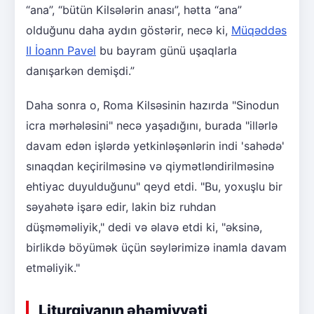
“ana”, “bütün Kilsələrin anası”, hətta “ana”
olduğunu daha aydın göstərir, necə ki,
Müqəddəs
II İoann Pavel
bu bayram günü uşaqlarla
danışarkən demişdi.”
Daha sonra o, Roma Kilsəsinin hazırda "Sinodun
icra mərhələsini" necə yaşadığını, burada "illərlə
davam edən işlərdə yetkinləşənlərin indi 'sahədə'
sınaqdan keçirilməsinə və qiymətləndirilməsinə
ehtiyac duyulduğunu" qeyd etdi. "Bu, yoxuşlu bir
səyahətə işarə edir, lakin biz ruhdan
düşməməliyik," dedi və əlavə etdi ki, "əksinə,
birlikdə böyümək üçün səylərimizə inamla davam
etməliyik."
Liturqiyanın əhəmiyyəti