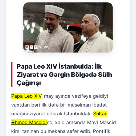
Papa Leo XIV İstanbulda: İlk
Ziyarət və Gərgin Bölgədə Sülh
Çağırışı
Papa Leo XIV
, may ayında vəzifəyə gəldiyi
vaxtdan bəri ilk dəfə bir müsəlman ibadət
ocağını ziyarət edərək İstanbuldakı
Sultan
Əhməd Məscidi
nə, xalq arasında Mavi Məscid
kimi tanınan bu məkana səfər edib. Pontifik