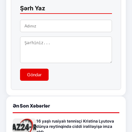
Şərh Yaz
Göndər
Ən Son Xəbərlər
16 yaşlı rusiyalı tennisçi Kristina Lyutova
dünya reytinqində ciddi irəliləyişə imza
atdı