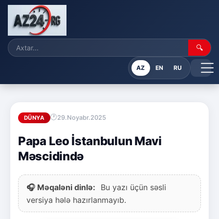
🔍
AZ
EN
RU
29.Noyabr.2025
DÜNYA
Papa Leo İstanbulun Mavi
Məscidində
🎧 Məqaləni dinlə:
Bu yazı üçün səsli
versiya hələ hazırlanmayıb.