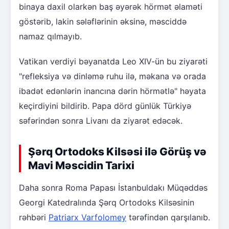
binaya daxil olarkən baş əyərək hörmət əlaməti
göstərib, lakin sələflərinin əksinə, məsciddə
namaz qılmayıb.
Vatikan verdiyi bəyanatda Leo XIV-ün bu ziyarəti
"refleksiya və dinləmə ruhu ilə, məkana və orada
ibadət edənlərin inancına dərin hörmətlə" həyata
keçirdiyini bildirib. Papa dörd günlük Türkiyə
səfərindən sonra Livanı da ziyarət edəcək.
Şərq Ortodoks Kilsəsi ilə Görüş və
Mavi Məscidin Tarixi
Daha sonra Roma Papası İstanbuldakı Müqəddəs
Georgi Katedralında Şərq Ortodoks Kilsəsinin
rəhbəri
Patriarx Varfolomey
tərəfindən qarşılanıb.