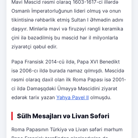
Mavi Məscid rəsmi olaraq 1603-1617-ci illərdə
Osmanlı İmperatorluğunun lideri olmuş və onun
tikintisinə rəhbərlik etmiş Sultan I Əhmədin adını
daşıyır. Minlərlə mavi və firuzəyi rəngli keramika
çini ilə bəzədilmiş bu məscid hər il milyonlarla
ziyarətçi qəbul edir.
Papa Fransisk 2014-cü ildə, Papa XVI Benedikt
isə 2006-cı ildə burada namaz qılmışdı. Məscidə
rəsmi olaraq daxil olan ilk Roma Papası isə 2001-
ci ildə Dəməşqdəki Üməyyə Məscidini ziyarət
edərək tarix yazan
Yəhya Pavel II
olmuşdu.
Sülh Mesajları və Livan Səfəri
Roma Papasının Türkiyə və Livan səfəri mərhum