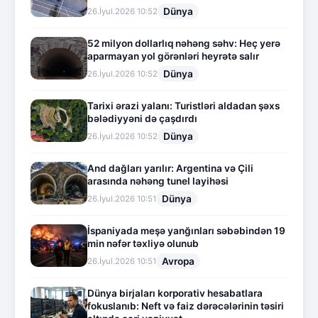
Dünya
26.İyul.2026 10:52
52 milyon dollarlıq nəhəng səhv: Heç yerə
aparmayan yol görənləri heyrətə salır
Dünya
26.İyul.2026 10:52
Tarixi ərazi yalanı: Turistləri aldadan şəxs
bələdiyyəni də çaşdırdı
Dünya
26.İyul.2026 10:52
And dağları yarılır: Argentina və Çili
arasında nəhəng tunel layihəsi
Dünya
26.İyul.2026 10:51
İspaniyada meşə yanğınları səbəbindən 19
min nəfər təxliyə olunub
Avropa
26.İyul.2026 10:51
Dünya birjaları korporativ hesabatlara
fokuslanıb: Neft və faiz dərəcələrinin təsiri