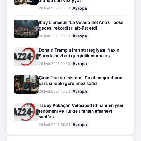
altında cari vəziyyət
Avropa
26.İyul.2026 10:50
İbay Llanosun "La Velada del Año 6" boks
gecəsi rekordları alt-üst etdi
Avropa
26.İyul.2026 10:50
Donald Trampın İran strategiyası: Yaxın
Şərqdə növbəti gərginlik mərhələsi
Avropa
26.İyul.2026 10:50
Çinin “hukou” sistemi: Daxili miqrantların
qarşısındakı görünməz sədd
Avropa
26.İyul.2026 10:22
Tadey Pokaçar: Velosiped idmanının yeni
fenomeni və Tur de Fransın əfsanəvi
səhifəsi
Avropa
26.İyul.2026 09:31