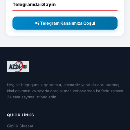
Telegramda izləyin
📲 Telegram Kanalımıza Qoşul
Heç bir hüququmuz qorunmur, amma siz yenə də qorunurmuş
kimi davranın və saytda dərc olunan xəbərlərdən istifadə zamanı
24 saat saytına istinad edin.
QUICK LINKS
Gizlilik Siyasəti