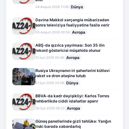
Dünya
04.Avqust.2026 11:06
Davina Makkol xərçənglə mübarizədən
sonra televiziya fəaliyyətinə fasilə verir
Avropa
03.Avqust.2026 00:59
ABŞ-da qızılca yayılması: Son 35 ilin
rekord göstəricisi müşahidə olunur
Avropa
31.İyul.2026 05:46
Rusiya Ukraynanın iri şəhərlərini kütləvi
raket və dron atəşinə tutub
Dünya
31.İyul.2026 03:09
BBVA-da kadr dəyişikliyi: Karlos Torres
rəhbərlikdə ciddi islahatlar aparır
Avropa
30.İyul.2026 09:33
Günəş panellərində gizli təhlükə: Yanğın
riski barədə xəbərdarlıq