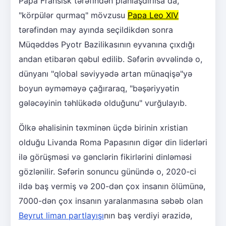
Papa Fransisk tərəfindən planlaşdırılsa da,
"körpülər qurmaq" mövzusu
Papa Leo XIV
tərəfindən may ayında seçildikdən sonra
Müqəddəs Pyotr Bazilikasının eyvanına çıxdığı
andan etibarən qəbul edilib. Səfərin əvvəlində o,
dünyanı "qlobal səviyyədə artan münaqişə"yə
boyun əyməməyə çağıraraq, "bəşəriyyətin
gələcəyinin təhlükədə olduğunu" vurğulayıb.
Ölkə əhalisinin təxminən üçdə birinin xristian
olduğu Livanda Roma Papasının digər din liderləri
ilə görüşməsi və gənclərin fikirlərini dinləməsi
gözlənilir. Səfərin sonuncu günündə o, 2020-ci
ildə baş vermiş və 200-dən çox insanın ölümünə,
7000-dən çox insanın yaralanmasına səbəb olan
Beyrut liman partlayışı
nın baş verdiyi ərazidə,