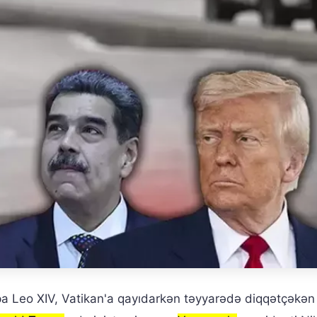
pa Leo XIV, Vatikan'a qayıdarkən təyyarədə diqqətçəkən