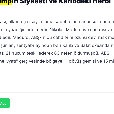
amp
ın Siyasəti və Karibdəki Hərbi
yası, ölkədə çoxsaylı ölümə səbəb olan qanunsuz narkot
rol oynadığını iddia edir. Nikolas Maduro isə qanunsuz n
rədd edir. Maduro, ABŞ-ın bu cəhdlərini özünü devirmək m
şunları, sentyabr ayından bəri Karib və Sakit okeanda n
ən azı 21 hücum təşkil edərək 83 nəfəri öldürmüşdü. ABŞ
əliyyatı" çərçivəsində bölgəyə 11 döyüş gəmisi və 15 m
sApp