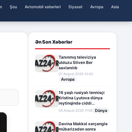
m
Şou
Avtomobil xəbərləri
Siyasət
Avropa
Asia
Ən Son Xəbərlər
Tanınmış televiziya
ulduzu Stiven Ber
saxlanılıb
07.Avqust.2026 10:43
Avropa
16 yaşlı rusiyalı tennisçi
Kristina Lyutova dünya
reytinqində ciddi
irəliləyişə imza atdı
Dünya
04.Avqust.2026 11:06
Davina Makkol xərçənglə
mübarizədən sonra