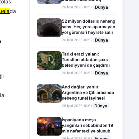
kolas
Dünya
26.İyul.2026 10:52
uela
da
52 milyon dollarlıq nəhəng
səhv: Heç yerə aparmayan
yol görənləri heyrətə salır
ə
Dünya
26.İyul.2026 10:52
Tarixi ərazi yalanı:
Turistləri aldadan şəxs
bələdiyyəni də çaşdırdı
ı
Dünya
26.İyul.2026 10:52
lı
And dağları yarılır:
Argentina və Çili arasında
la
nəhəng tunel layihəsi
Dünya
26.İyul.2026 10:51
İspaniyada meşə
yanğınları səbəbindən 19
min nəfər təxliyə olunub
Avropa
26.İyul.2026 10:51