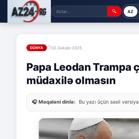
🔍
AZ
02.Dekabr.2025
DÜNYA
Papa Leodan Trampa ç
müdaxilə olmasın
🎧 Məqaləni dinlə:
Bu yazı üçün səsli versiya