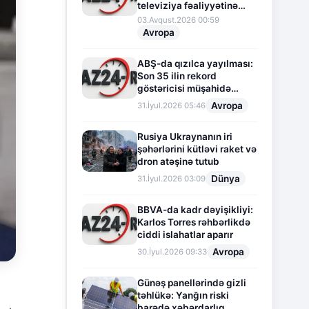
televiziya fəaliyyətinə
fasilə verir
03.Avqust.2026 00:59
Avropa
ABŞ-da qızılca yayılması:
Son 35 ilin rekord
göstəricisi müşahidə
olunur
Avropa
31.İyul.2026 05:46
Rusiya Ukraynanın iri
şəhərlərini kütləvi raket və
dron atəşinə tutub
Dünya
31.İyul.2026 03:09
BBVA-da kadr dəyişikliyi:
Karlos Torres rəhbərlikdə
ciddi islahatlar aparır
Avropa
30.İyul.2026 09:33
Günəş panellərində gizli
təhlükə: Yanğın riski
barədə xəbərdarlıq