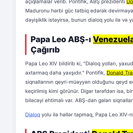
açıqlamalar verib. Pontifik, ABŞ prezidenti
Do
Maduronu hərbi güc tətbiq edərək devirməyə
dəyişiklik istəyirsə, bunun dialoq yolu ilə və y
Papa Leo ABŞ-ı
Venezuel
Çağırıb
Papa Leo XIV bildirib ki, "Dialoq yolları, yaxu
axtarmaq daha yaxşıdır." Pontifik,
Donald Tr
siqnallarının qeyri-müəyyən olduğunu qeyd edi
keçirilmiş kimi görünür. Digər tərəfdən isə, bir
biləcəyi ehtimalı var. ABŞ-dan gələn siqnallar 
Dialoq
yolu ilə həllər tapmaq, Papa Leo XIV-n