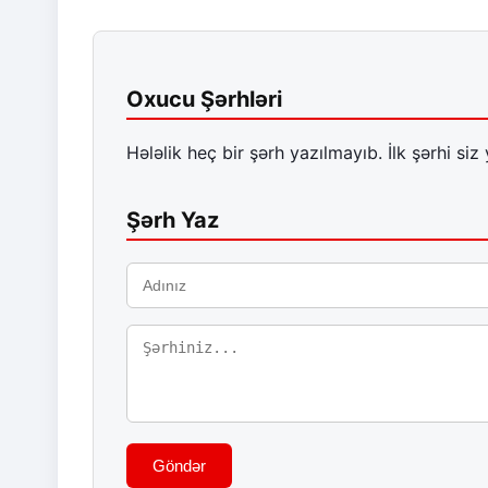
Oxucu Şərhləri
Hələlik heç bir şərh yazılmayıb. İlk şərhi siz 
Şərh Yaz
Göndər