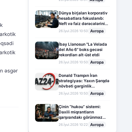
Dünya birjaları korporativ
hesabatlara fokuslanıb:
Neft və faiz dərəcələrinin
ik
təsiri altında cari vəziyyət
Avropa
26.İyul.2026 10:50
arkotik
əqsədi
İbay Llanosun "La Velada
del Año 6" boks gecəsi
arkotik
rekordları alt-üst etdi
Avropa
26.İyul.2026 10:50
in əsgər
Donald Trampın İran
strategiyası: Yaxın Şərqdə
növbəti gərginlik
mərhələsi
Avropa
26.İyul.2026 10:50
Çinin “hukou” sistemi:
Daxili miqrantların
qarşısındakı görünməz
sədd
Avropa
26.İyul.2026 10:22