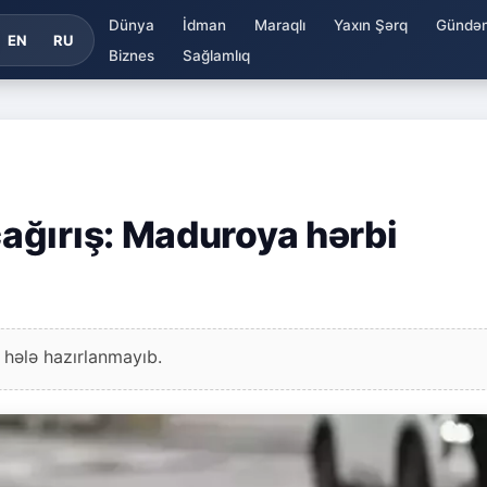
Dünya
İdman
Maraqlı
Yaxın Şərq
Gündə
EN
RU
Biznes
Sağlamlıq
ağırış: Maduroya hərbi
 hələ hazırlanmayıb.