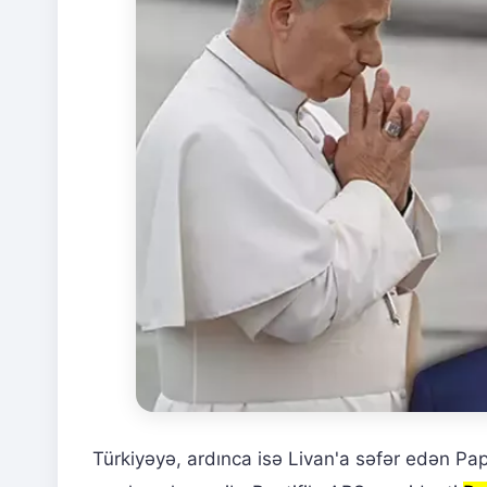
Türkiyəyə, ardınca isə Livan'a səfər edən Pa