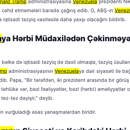
nald Tramp
administrasiyasına
Venezuela
prezidenti Ni
 cəhd etməmələri barədə çağırış edib. O, ABŞ-ın
Venez
a iqtisadi təzyiq vasitəsilə daha yaxşı olacağını bildirib.
a
ya Hərbi Müdaxilədən Çəkinməy
d bəlkə də iqtisadi təzyiq də daxil olmaqla, təzyiq üsullar
amp
administrasiyasının
Venezuela
ya dair siyasəti ilə bağ
b. Papa, "Bir tərəfdən, iki prezident arasında bir görüş
 təhlükə var, bəzi fəaliyyətlər, bəzi (hərbi) əməliyyatlar o
tez-tez dəyişir," deyib.
in vurğuladığı əsas yanaşmalardan biridir.