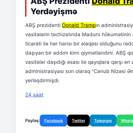
ABŞ Prezidenti
Donald Tr
Yerdəyişmə
ABŞ prezidenti
Donald Tramp
ın administrasi
vasitələrin təchizatında Maduro hökumətinin 
ticarəti ilə hər hansı bir əlaqəsi olduğunu 
daşıyan bir addım kimi qiymətləndirir. ABŞ qo
vasitələr daşıdığı əsası ilə qayıqlara qarşı 
administrasiyası son olaraq "Cənub Nizəsi Əm
yerləşdirmişdi.
24 saat
Paylaş:
Facebook
Twitter
Telegram
What