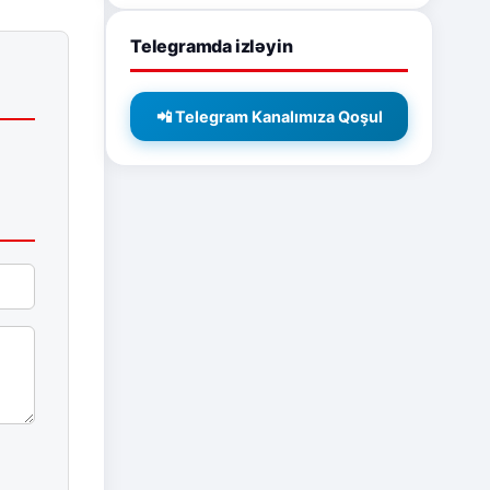
Telegramda izləyin
📲 Telegram Kanalımıza Qoşul