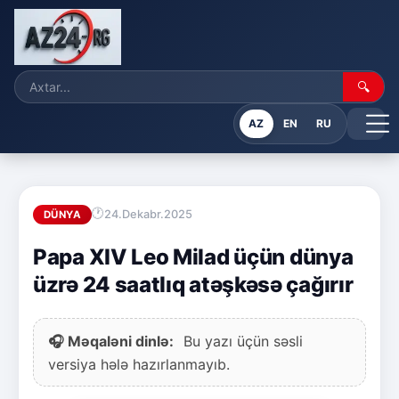
🔍
AZ
EN
RU
24.Dekabr.2025
DÜNYA
Papa XIV Leo Milad üçün dünya
üzrə 24 saatlıq atəşkəsə çağırır
🎧 Məqaləni dinlə:
Bu yazı üçün səsli
versiya hələ hazırlanmayıb.