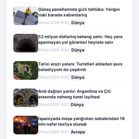
Günəş panellərində gizli təhlükə: Yanğın
riski barədə xəbərdarlıq
Dünya
26.İyul.2026 10:52
52 milyon dollarlıq nəhəng səhv: Heç yerə
aparmayan yol görənləri heyrətə salır
Dünya
26.İyul.2026 10:52
Tarixi ərazi yalanı: Turistləri aldadan şəxs
bələdiyyəni də çaşdırdı
Dünya
26.İyul.2026 10:52
And dağları yarılır: Argentina və Çili
arasında nəhəng tunel layihəsi
Dünya
26.İyul.2026 10:51
İspaniyada meşə yanğınları səbəbindən 19
min nəfər təxliyə olunub
Avropa
26.İyul.2026 10:51