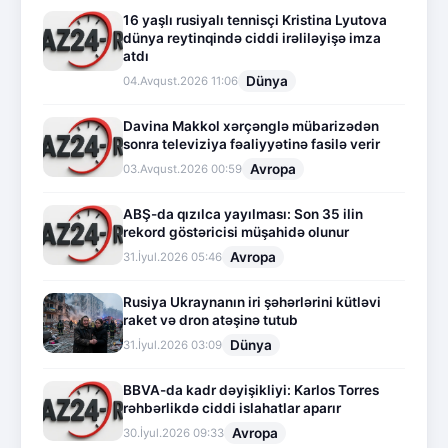
16 yaşlı rusiyalı tennisçi Kristina Lyutova
dünya reytinqində ciddi irəliləyişə imza
atdı
Dünya
04.Avqust.2026 11:06
Davina Makkol xərçənglə mübarizədən
sonra televiziya fəaliyyətinə fasilə verir
Avropa
03.Avqust.2026 00:59
ABŞ-da qızılca yayılması: Son 35 ilin
rekord göstəricisi müşahidə olunur
Avropa
31.İyul.2026 05:46
Rusiya Ukraynanın iri şəhərlərini kütləvi
raket və dron atəşinə tutub
Dünya
31.İyul.2026 03:09
BBVA-da kadr dəyişikliyi: Karlos Torres
rəhbərlikdə ciddi islahatlar aparır
Avropa
30.İyul.2026 09:33