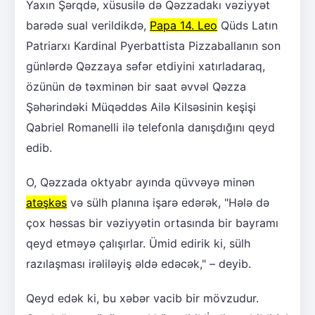
Yaxın Şərqdə, xüsusilə də Qəzzadakı vəziyyət
barədə sual verildikdə,
Papa 14. Leo
Qüds Latın
Patriarxı Kardinal Pyerbattista Pizzaballanın son
günlərdə Qəzzaya səfər etdiyini xatırladaraq,
özünün də təxminən bir saat əvvəl Qəzza
Şəhərindəki Müqəddəs Ailə Kilsəsinin keşişi
Qabriel Romanelli ilə telefonla danışdığını qeyd
edib.
O, Qəzzada oktyabr ayında qüvvəyə minən
atəşkəs
və sülh planına işarə edərək, "Hələ də
çox həssas bir vəziyyətin ortasında bir bayramı
qeyd etməyə çalışırlar. Ümid edirik ki, sülh
razılaşması irəliləyiş əldə edəcək," – deyib.
Qeyd edək ki, bu xəbər vacib bir mövzudur.