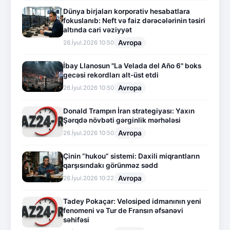
Dünya birjaları korporativ hesabatlara
fokuslanıb: Neft və faiz dərəcələrinin təsiri
altında cari vəziyyət
Avropa
26.İyul.2026 10:50
İbay Llanosun "La Velada del Año 6" boks
gecəsi rekordları alt-üst etdi
Avropa
26.İyul.2026 10:50
Donald Trampın İran strategiyası: Yaxın
Şərqdə növbəti gərginlik mərhələsi
Avropa
26.İyul.2026 10:50
Çinin “hukou” sistemi: Daxili miqrantların
qarşısındakı görünməz sədd
Avropa
26.İyul.2026 10:22
Tadey Pokaçar: Velosiped idmanının yeni
fenomeni və Tur de Fransın əfsanəvi
səhifəsi