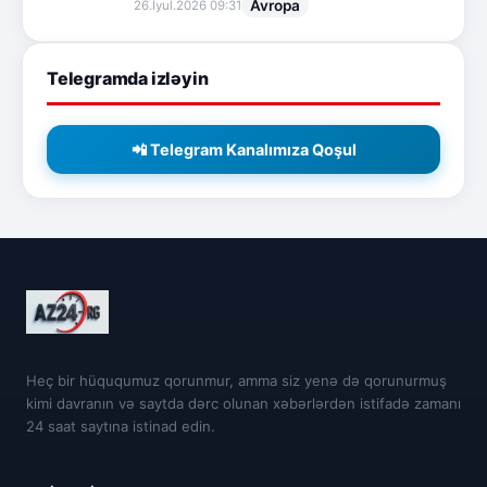
Avropa
26.İyul.2026 09:31
Telegramda izləyin
📲 Telegram Kanalımıza Qoşul
Heç bir hüququmuz qorunmur, amma siz yenə də qorunurmuş
kimi davranın və saytda dərc olunan xəbərlərdən istifadə zamanı
24 saat saytına istinad edin.