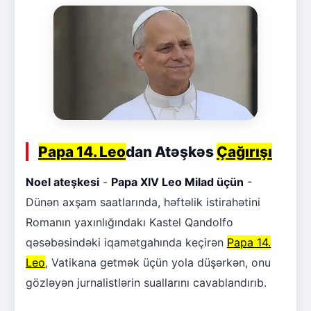
Papa 14. Leo
dan Atəşkəs
Çağırışı
Noel ateşkesi
-
Papa XIV Leo Milad üçün
-
Dünən axşam saatlarında, həftəlik istirahətini
Romanın yaxınlığındakı Kastel Qandolfo
qəsəbəsindəki iqamətgahında keçirən
Papa 14.
Leo
, Vatikana getmək üçün yola düşərkən, onu
gözləyən jurnalistlərin suallarını cavablandırıb.