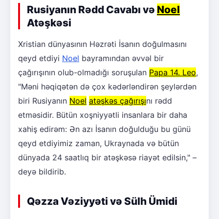
Rusiyanın Rədd Cavabı və
Noel
Atəşkəsi
Xristian dünyasının Həzrəti İsanın doğulmasını
qeyd etdiyi
Noel
bayramından əvvəl bir
çağırışının olub-olmadığı soruşulan
Papa 14. Leo
,
"Məni həqiqətən də çox kədərləndirən şeylərdən
biri Rusiyanın
Noel
atəşkəs çağırışı
nı rədd
etməsidir. Bütün xoşniyyətli insanlara bir daha
xahiş edirəm: Ən azı İsanın doğulduğu bu günü
qeyd etdiyimiz zaman, Ukraynada və bütün
dünyada 24 saatlıq bir atəşkəsə riayət edilsin," –
deyə bildirib.
Qəzza Vəziyyəti və Sülh Ümidi