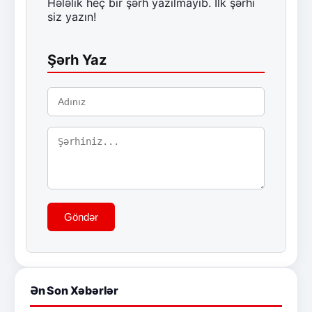
Hələlik heç bir şərh yazılmayıb. İlk şərhi
siz yazın!
Şərh Yaz
Göndər
Ən Son Xəbərlər