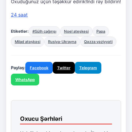
Oxuduğunuz üçün təşəkkür edirik!İndi rəy bildirin!
24 saat
Etiketlər:
#Sülh çağırışı
Noel ateşkesi
Papa
Milad atəşkəsi
Rusiya-Ukrayna
Qəzza vəziyyəti
Paylaş:
Facebook
Twitter
Telegram
WhatsApp
Oxucu Şərhləri