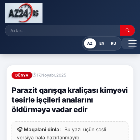
🔍
AZ
EN
RU
17.Noyabr.2025
DÜNYA
Parazit qarışqa kraliçası kimyəvi
təsirlə işçiləri analarını
öldürməyə vadar edir
🎧 Məqaləni dinlə:
Bu yazı üçün səsli
versiya hələ hazırlanmayıb.