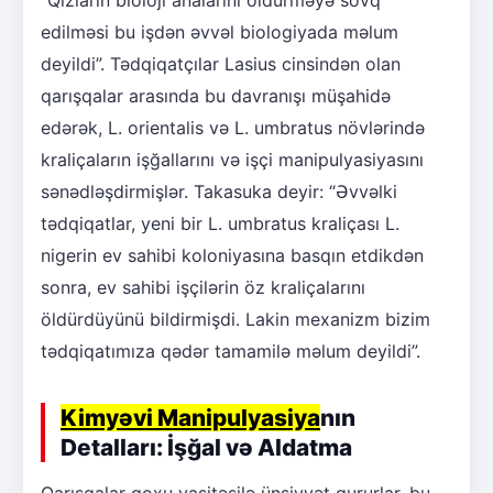
“Qızların bioloji analarını öldürməyə sövq
edilməsi bu işdən əvvəl biologiyada məlum
deyildi”. Tədqiqatçılar Lasius cinsindən olan
qarışqalar arasında bu davranışı müşahidə
edərək, L. orientalis və L. umbratus növlərində
kraliçaların işğallarını və işçi manipulyasiyasını
sənədləşdirmişlər. Takasuka deyir: “Əvvəlki
tədqiqatlar, yeni bir L. umbratus kraliçası L.
nigerin ev sahibi koloniyasına basqın etdikdən
sonra, ev sahibi işçilərin öz kraliçalarını
öldürdüyünü bildirmişdi. Lakin mexanizm bizim
tədqiqatımıza qədər tamamilə məlum deyildi”.
Kimyəvi Manipulyasiya
nın
Detalları: İşğal və Aldatma