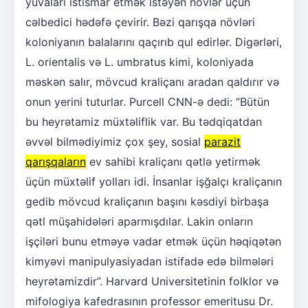
yuvaları istismar etmək istəyən növlər üçün
cəlbedici hədəfə çevirir. Bəzi qarışqa növləri
koloniyanın balalarını qaçırıb qul edirlər. Digərləri,
L. orientalis və L. umbratus kimi, koloniyada
məskən salır, mövcud kraliçanı aradan qaldırır və
onun yerini tuturlar. Purcell CNN-ə dedi: “Bütün
bu heyrətamiz müxtəliflik var. Bu tədqiqatdan
əvvəl bilmədiyimiz çox şey, sosial
parazit
qarışqaların
ev sahibi kraliçanı qətlə yetirmək
üçün müxtəlif yolları idi. İnsanlar işğalçı kraliçanın
gedib mövcud kraliçanın başını kəsdiyi birbaşa
qətl müşahidələri aparmışdılar. Lakin onların
işçiləri bunu etməyə vadar etmək üçün həqiqətən
kimyəvi manipulyasiyadan istifadə edə bilmələri
heyrətamizdir”. Harvard Universitetinin folklor və
mifologiya kafedrasının professor emeritusu Dr.