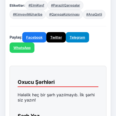
Etiketlər:
#ElmiKəşf
#ParazitQarışqalar
#KimyəviMüharibə
#QarışqaKoloniyası
#AnaQətli
Paylaş:
Facebook
Twitter
Telegram
WhatsApp
Oxucu Şərhləri
Hələlik heç bir şərh yazılmayıb. İlk şərhi
siz yazın!