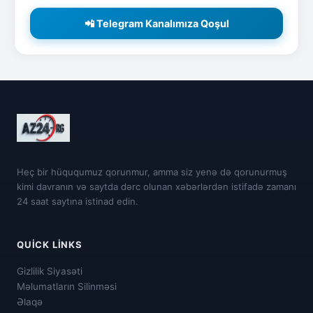
📲 Telegram Kanalımıza Qoşul
Heç bir hüququmuz qorunmur, amma siz yenə də qorunurmuş
kimi davranın və saytda dərc olunan xəbərlərdən istifadə zamanı
24 saat saytına istinad edin.
QUICK LINKS
Gizlilik Siyasəti
Məlumatların Silinməsi
Əlaqə