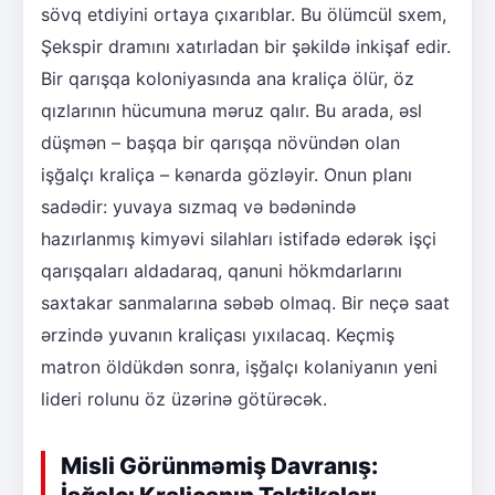
sövq etdiyini ortaya çıxarıblar. Bu ölümcül sxem,
Şekspir dramını xatırladan bir şəkildə inkişaf edir.
Bir qarışqa koloniyasında ana kraliça ölür, öz
qızlarının hücumuna məruz qalır. Bu arada, əsl
düşmən – başqa bir qarışqa növündən olan
işğalçı kraliça – kənarda gözləyir. Onun planı
sadədir: yuvaya sızmaq və bədənində
hazırlanmış kimyəvi silahları istifadə edərək işçi
qarışqaları aldadaraq, qanuni hökmdarlarını
saxtakar sanmalarına səbəb olmaq. Bir neçə saat
ərzində yuvanın kraliçası yıxılacaq. Keçmiş
matron öldükdən sonra, işğalçı kolaniyanın yeni
lideri rolunu öz üzərinə götürəcək.
Misli Görünməmiş Davranış: