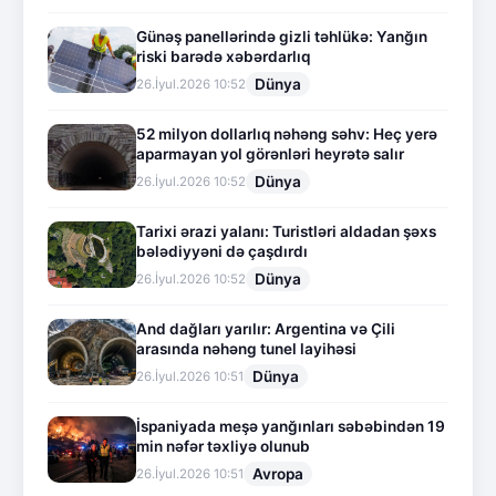
Günəş panellərində gizli təhlükə: Yanğın
riski barədə xəbərdarlıq
Dünya
26.İyul.2026 10:52
52 milyon dollarlıq nəhəng səhv: Heç yerə
aparmayan yol görənləri heyrətə salır
Dünya
26.İyul.2026 10:52
Tarixi ərazi yalanı: Turistləri aldadan şəxs
bələdiyyəni də çaşdırdı
Dünya
26.İyul.2026 10:52
And dağları yarılır: Argentina və Çili
arasında nəhəng tunel layihəsi
Dünya
26.İyul.2026 10:51
İspaniyada meşə yanğınları səbəbindən 19
min nəfər təxliyə olunub
Avropa
26.İyul.2026 10:51