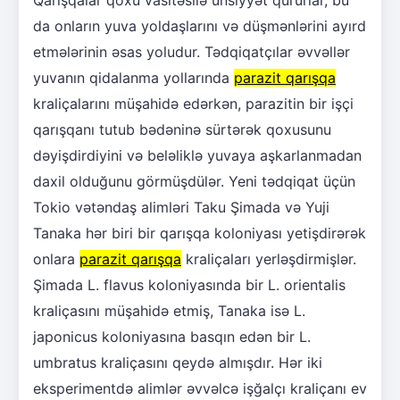
Qarışqalar qoxu vasitəsilə ünsiyyət qururlar, bu
da onların yuva yoldaşlarını və düşmənlərini ayırd
etmələrinin əsas yoludur. Tədqiqatçılar əvvəllər
yuvanın qidalanma yollarında
parazit qarışqa
kraliçalarını müşahidə edərkən, parazitin bir işçi
qarışqanı tutub bədəninə sürtərək qoxusunu
dəyişdirdiyini və beləliklə yuvaya aşkarlanmadan
daxil olduğunu görmüşdülər. Yeni tədqiqat üçün
Tokio vətəndaş alimləri Taku Şimada və Yuji
Tanaka hər biri bir qarışqa koloniyası yetişdirərək
onlara
parazit qarışqa
kraliçaları yerləşdirmişlər.
Şimada L. flavus koloniyasında bir L. orientalis
kraliçasını müşahidə etmiş, Tanaka isə L.
japonicus koloniyasına basqın edən bir L.
umbratus kraliçasını qeydə almışdır. Hər iki
eksperimentdə alimlər əvvəlcə işğalçı kraliçanı ev