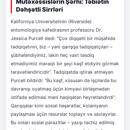
Mütəxəssislərin Şərhi: Təbiətin
Dəhşətli Sirrləri
Kaliforniya Universitetinin (Riverside)
entomologiya kafedrasının professoru Dr.
Jessica Purcell dedi: “Çox diqqətli bir müşahidə
tədqiqatının, biz – yəni qarışqa tədqiqatçıları –
şübhələndiyimiz, lakin heç vaxt təsdiq
etmədiyimiz maraqlı bir şeyi kəşf etdiyini görmək
təravətləndiricidir”. Tədqiqatda iştirak etməyən
Purcell bildirdi: “Bu kəşf, xüsusən də işçilərdə bu
davranışı oyatmaq üçün kimyəvi birləşmədən
istifadə edilməsi məni həqiqətən heyrətləndirdi”.
Qarışqalar kimi sosial həşəratlar, kolaniyanın
paylaşması üçün resurslar toplayır və saxlayırlar.
Bu onları sosial parazitlər – yaxşı təchiz edilmiş