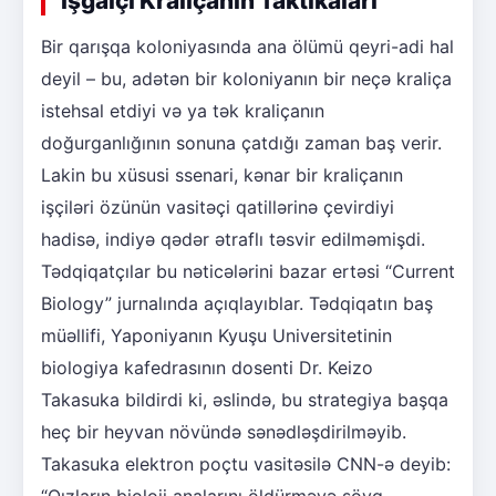
İşğalçı Kraliçanın Taktikaları
Bir qarışqa koloniyasında ana ölümü qeyri-adi hal
deyil – bu, adətən bir koloniyanın bir neçə kraliça
istehsal etdiyi və ya tək kraliçanın
doğurganlığının sonuna çatdığı zaman baş verir.
Lakin bu xüsusi ssenari, kənar bir kraliçanın
işçiləri özünün vasitəçi qatillərinə çevirdiyi
hadisə, indiyə qədər ətraflı təsvir edilməmişdi.
Tədqiqatçılar bu nəticələrini bazar ertəsi “Current
Biology” jurnalında açıqlayıblar. Tədqiqatın baş
müəllifi, Yaponiyanın Kyuşu Universitetinin
biologiya kafedrasının dosenti Dr. Keizo
Takasuka bildirdi ki, əslində, bu strategiya başqa
heç bir heyvan növündə sənədləşdirilməyib.
Takasuka elektron poçtu vasitəsilə CNN-ə deyib: