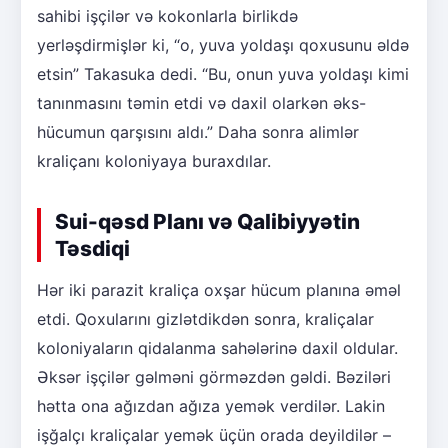
sahibi işçilər və kokonlarla birlikdə
yerləşdirmişlər ki, “o, yuva yoldaşı qoxusunu əldə
etsin” Takasuka dedi. “Bu, onun yuva yoldaşı kimi
tanınmasını təmin etdi və daxil olarkən əks-
hücumun qarşısını aldı.” Daha sonra alimlər
kraliçanı koloniyaya buraxdılar.
Sui-qəsd Planı və Qalibiyyətin
Təsdiqi
Hər iki parazit kraliça oxşar hücum planına əməl
etdi. Qoxularını gizlətdikdən sonra, kraliçalar
koloniyaların qidalanma sahələrinə daxil oldular.
Əksər işçilər gəlməni görməzdən gəldi. Bəziləri
hətta ona ağızdan ağıza yemək verdilər. Lakin
işğalçı kraliçalar yemək üçün orada deyildilər –