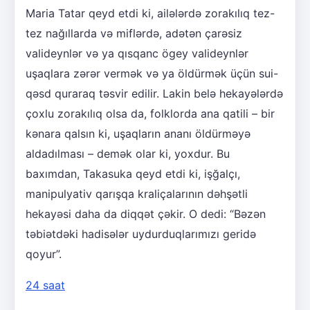
Maria Tatar qeyd etdi ki, ailələrdə zorakılıq tez-
tez nağıllarda və miflərdə, adətən çarəsiz
valideynlər və ya qısqanc ögey valideynlər
uşaqlara zərər vermək və ya öldürmək üçün sui-
qəsd quraraq təsvir edilir. Lakin belə hekayələrdə
çoxlu zorakılıq olsa da, folklorda ana qatili – bir
kənara qalsın ki, uşaqların ananı öldürməyə
aldadılması – demək olar ki, yoxdur. Bu
baxımdan, Takasuka qeyd etdi ki, işğalçı,
manipulyativ qarışqa kraliçalarının dəhşətli
hekayəsi daha da diqqət çəkir. O dedi: “Bəzən
təbiətdəki hadisələr uydurduqlarımızı geridə
qoyur”.
24 saat