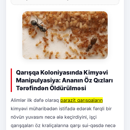
Qarışqa Koloniyasında Kimyəvi
Manipulyasiya: Ananın Öz Qızları
Tərəfindən Öldürülməsi
Alimlər ilk dəfə olaraq
parazit qarışqaların
kimyəvi müharibədən istifadə edərək fərqli bir
növün yuvasını necə ələ keçirdiyini, işçi
qarışqaları öz kraliçalarına qarşı sui-qəsdə necə