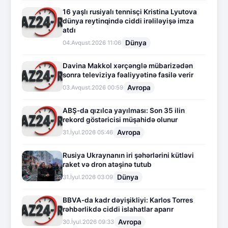
16 yaşlı rusiyalı tennisçi Kristina Lyutova
dünya reytinqində ciddi irəliləyişə imza
atdı
Dünya
04.Avqust.2026 11:06
Davina Makkol xərçənglə mübarizədən
sonra televiziya fəaliyyətinə fasilə verir
Avropa
03.Avqust.2026 00:59
ABŞ-da qızılca yayılması: Son 35 ilin
rekord göstəricisi müşahidə olunur
Avropa
31.İyul.2026 05:46
Rusiya Ukraynanın iri şəhərlərini kütləvi
raket və dron atəşinə tutub
Dünya
31.İyul.2026 03:09
BBVA-da kadr dəyişikliyi: Karlos Torres
rəhbərlikdə ciddi islahatlar aparır
Avropa
30.İyul.2026 09:33