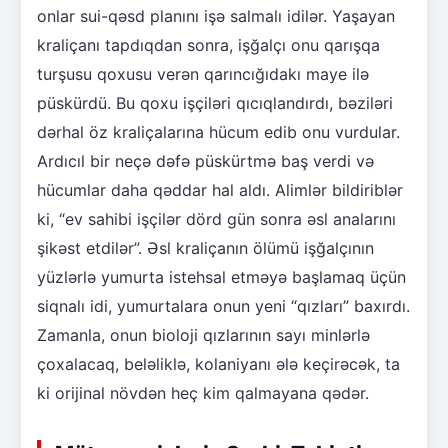
onlar sui-qəsd planını işə salmalı idilər. Yaşayan
kraliçanı tapdıqdan sonra, işğalçı onu qarışqa
turşusu qoxusu verən qarıncığıdakı maye ilə
püskürdü. Bu qoxu işçiləri qıcıqlandırdı, bəziləri
dərhal öz kraliçalarına hücum edib onu vurdular.
Ardıcıl bir neçə dəfə püskürtmə baş verdi və
hücumlar daha qəddar hal aldı. Alimlər bildiriblər
ki, “ev sahibi işçilər dörd gün sonra əsl analarını
şikəst etdilər”. Əsl kraliçanın ölümü işğalçının
yüzlərlə yumurta istehsal etməyə başlamaq üçün
siqnalı idi, yumurtalara onun yeni “qızları” baxırdı.
Zamanla, onun bioloji qızlarının sayı minlərlə
çoxalacaq, beləliklə, kolaniyanı ələ keçirəcək, ta
ki orijinal növdən heç kim qalmayana qədər.