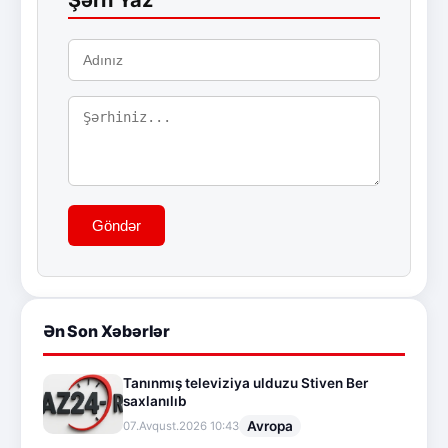
Şərh Yaz
Göndər
Ən Son Xəbərlər
Tanınmış televiziya ulduzu Stiven Ber
saxlanılıb
Avropa
07.Avqust.2026 10:43