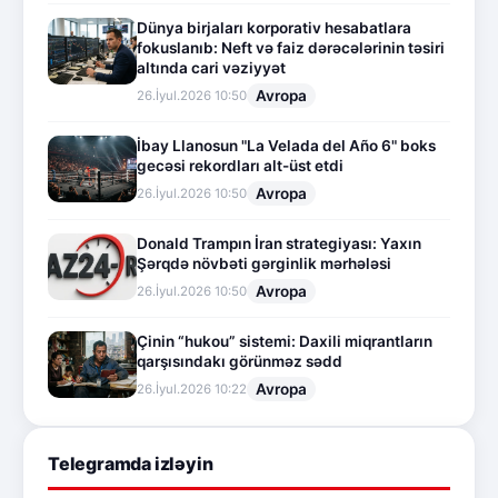
Dünya birjaları korporativ hesabatlara
fokuslanıb: Neft və faiz dərəcələrinin təsiri
altında cari vəziyyət
Avropa
26.İyul.2026 10:50
İbay Llanosun "La Velada del Año 6" boks
gecəsi rekordları alt-üst etdi
Avropa
26.İyul.2026 10:50
Donald Trampın İran strategiyası: Yaxın
Şərqdə növbəti gərginlik mərhələsi
Avropa
26.İyul.2026 10:50
Çinin “hukou” sistemi: Daxili miqrantların
qarşısındakı görünməz sədd
Avropa
26.İyul.2026 10:22
Telegramda izləyin