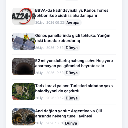
BBVA-da kadr dəyişikliyi: Karlos Torres
rəhbərlikdə ciddi islahatlar aparır
Avropa
30.İyul.2026 09:33
Günəş panellərində gizli təhlükə: Yanğın
riski barədə xəbərdarlıq
Dünya
26.İyul.2026 10:52
52 milyon dollarlıq nəhəng səhv: Heç yerə
aparmayan yol görənləri heyrətə salır
Dünya
26.İyul.2026 10:52
Tarixi ərazi yalanı: Turistləri aldadan şəxs
bələdiyyəni də çaşdırdı
Dünya
26.İyul.2026 10:52
And dağları yarılır: Argentina və Çili
arasında nəhəng tunel layihəsi
Dünya
26.İyul.2026 10:51