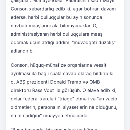
çalışıblar. Nümayəndələr Palatasının sədri Mayk
Conson xəbərdarlıq edib ki, əgər böhran davam
edərsə, hərbi qulluqçular bu ayın sonunda
növbəti maaşlarını ala bilməyəcəklər. O,
administrasiyanın hərbi qulluqçulara maaş
ödəmək üçün atdığı addımı "müvəqqəti düzəliş"
adlandırıb.
Conson, hüquq-mühafizə orqanlarına vəsait
ayrılması ilə bağlı suala cavab olaraq bildirib ki,
o, ABŞ prezidenti Donald Tramp və OMB
direktoru Rass Vout ilə görüşüb. O əlavə edib ki,
onlar federal xərcləri "triage" etməli və "ən vacib
xidmətlərin, personalın, siyasətlərin nə olduğunu,
nə olmadığını" müəyyən etməlidirlər.
"Buna baxanda, biz qoşunlara və hüquq-