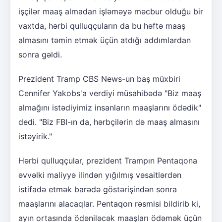
işçilər maaş almadan işləməyə məcbur olduğu bir
vaxtda, hərbi qulluqçuların da bu həftə maaş
almasını təmin etmək üçün atdığı addımlardan
sonra gəldi.
Prezident Tramp CBS News-un baş müxbiri
Cennifer Yakobs'a verdiyi müsahibədə "Biz maaş
almağını istədiyimiz insanların maaşlarını ödədik"
dedi. "Biz FBI-ın da, hərbçilərin də maaş almasını
istəyirik."
Hərbi qulluqçular, prezident Trampın Pentaqona
əvvəlki maliyyə ilindən yığılmış vəsaitlərdən
istifadə etmək barədə göstərişindən sonra
maaşlarını alacaqlar. Pentaqon rəsmisi bildirib ki,
ayın ortasında ödəniləcək maaşları ödəmək üçün