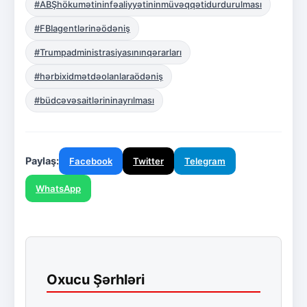
#ABŞhökumətininfəaliyyətininmüvəqqətidurdurulması
#FBIagentlərinəödəniş
#Trumpadministrasiyasınınqərarları
#hərbixidmətdəolanlaraödəniş
#büdcəvəsaitlərininayrılması
Paylaş:
Facebook
Twitter
Telegram
WhatsApp
Oxucu Şərhləri