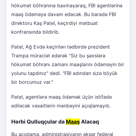
hökumət böhranına baxmayaraq, FBI agentlərinə
maaş ödəməyə davam edəcək. Bu barədə FBI
direktoru Kaş Patel, keçirdiyi mətbuat
konfransında bildirib.
Patel, Ağ Evdə keçirilən tədbirdə prezident
Trampa müraciət edərək "Siz bu şəxslərə
hökumət böhranı zamanı maaşlarını ödəməyin bir
yolunu tapdınız" dedi. "FBI adından sizə böyük
bir borcumuz var."
Patel, agentlərə maaş ödəmək üçün istifadə
ediləcək vəsaitlərin mənbəyini açıqlamayıb.
Hərbi Qulluqçular da
Maaş
Alacaq
Bu açıqlama, administrasiyanın əksər federal