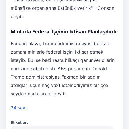
mühafizə orqanlarına üstünlük veririk" - Conson
deyib.
Minlərlə Federal İşçinin İxtisarı Planlaşdırılır
Bundan əlavə, Tramp administrasiyası böhran
zamanı minlərlə federal işçini ixtisar etmək
istəyib. Bu isə bəzi respublikaçı qanunvericilərin
etirazına səbəb olub. ABŞ prezidenti Donald
Tramp administrasiyası "axmaq bir addım
atdıqları üçün heç vaxt istəmədiyimiz bir çox
şeydən qurtuluruq" deyib.
24 saat
Etiketlər: