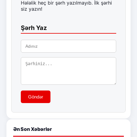
Hələlik heç bir şərh yazılmayıb. İlk şərhi
siz yazın!
Şərh Yaz
Göndər
Ən Son Xəbərlər