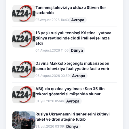
Tanınmış televiziya ulduzu Stiven Ber
saxlanılıb
Avropa
07.Avqust.2026 10:43
16 yaşlı rusiyalı tennisçi Kristina Lyutova
dünya reytinqində ciddi irəliləyişə imza
atdı
Dünya
04.Avqust.2026 11:06
Davina Makkol xərçənglə mübarizədən
sonra televiziya fəaliyyətinə fasilə verir
Avropa
03.Avqust.2026 00:59
ABŞ-da qızılca yayılması: Son 35 ilin
rekord göstəricisi müşahidə olunur
Avropa
31.İyul.2026 05:46
Rusiya Ukraynanın iri şəhərlərini kütləvi
raket və dron atəşinə tutub
Dünya
31.İyul.2026 03:09