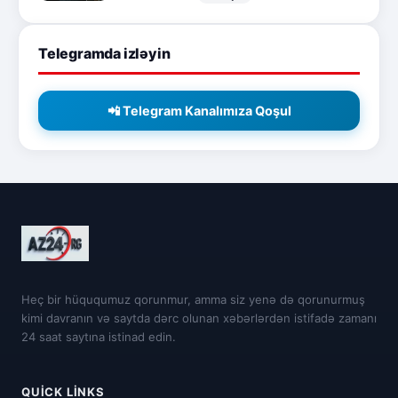
Telegramda izləyin
📲 Telegram Kanalımıza Qoşul
Heç bir hüququmuz qorunmur, amma siz yenə də qorunurmuş
kimi davranın və saytda dərc olunan xəbərlərdən istifadə zamanı
24 saat saytına istinad edin.
QUICK LINKS