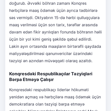
doğurub. Əvvəlki böhran zamanı Konqres
hərbçilərə maaş ödəmək üçün ayrıca tədbirlərə
səs vermişdi. Oktyabrın 15-də hərbi qulluqçulara
maaş verilməsi üçün son tarix, tərəflər arasında
davam edən fikir ayrılıqları fonunda böhranın həlli
üçün bir yol kimi geniş şəkildə qəbul edilirdi.
Lakin ayın ortasında maaşların birtərəfli qaydada
maliyyələşdirilməsi qanunvericilər üzərindəki
təzyiqi ən azından müvəqqəti olaraq azaltdı.
Konqresdəki Respublikaçılar Təzyiqləri
Bərpa Etməyə Çalışır
Konqresdəki respublikaçı liderlər hökuməti
yenidən açmaq və hərbçilərə maaş ödəmək üçün
demokratlara olan təzyiqi bərpa etməyə