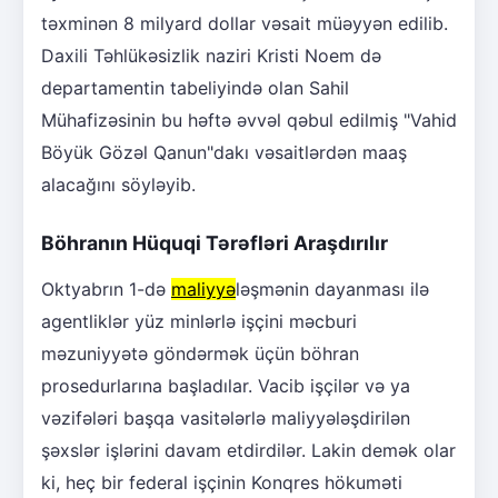
təxminən 8 milyard dollar vəsait müəyyən edilib.
Daxili Təhlükəsizlik naziri Kristi Noem də
departamentin tabeliyində olan Sahil
Mühafizəsinin bu həftə əvvəl qəbul edilmiş "Vahid
Böyük Gözəl Qanun"dakı vəsaitlərdən maaş
alacağını söyləyib.
Böhranın Hüquqi Tərəfləri Araşdırılır
Oktyabrın 1-də
maliyyə
ləşmənin dayanması ilə
agentliklər yüz minlərlə işçini məcburi
məzuniyyətə göndərmək üçün böhran
prosedurlarına başladılar. Vacib işçilər və ya
vəzifələri başqa vasitələrlə maliyyələşdirilən
şəxslər işlərini davam etdirdilər. Lakin demək olar
ki, heç bir federal işçinin Konqres hökuməti