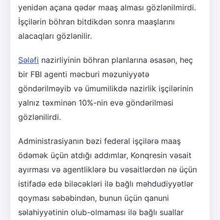
yenidən açana qədər maaş alması gözlənilmirdi.
İşçilərin böhran bitdikdən sonra maaşlarını
alacaqları gözlənilir.
Sələfi
nazirliyinin böhran planlarına əsasən, heç
bir FBI agenti məcburi məzuniyyətə
göndərilməyib və ümumilikdə nazirlik işçilərinin
yalnız təxminən 10%-nin evə göndərilməsi
gözlənilirdi.
Administrasiyanın bəzi federal işçilərə maaş
ödəmək üçün atdığı addımlar, Konqresin vəsait
ayırması və agentliklərə bu vəsaitlərdən nə üçün
istifadə edə biləcəkləri ilə bağlı məhdudiyyətlər
qoyması səbəbindən, bunun üçün qanuni
səlahiyyətinin olub-olmaması ilə bağlı suallar