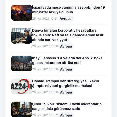
İspaniyada meşə yanğınları səbəbindən 19
min nəfər təxliyə olunub
Avropa
26.İyul.2026 10:51
Dünya birjaları korporativ hesabatlara
fokuslanıb: Neft və faiz dərəcələrinin təsiri
altında cari vəziyyət
Avropa
26.İyul.2026 10:50
İbay Llanosun "La Velada del Año 6" boks
gecəsi rekordları alt-üst etdi
Avropa
26.İyul.2026 10:50
Donald Trampın İran strategiyası: Yaxın
Şərqdə növbəti gərginlik mərhələsi
Avropa
26.İyul.2026 10:50
Çinin “hukou” sistemi: Daxili miqrantların
qarşısındakı görünməz sədd
Avropa
26.İyul.2026 10:22