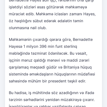
işlətdiyi sözləri əsas götürərək məhkəməyə
müraciət edib. Məhkəmə iclasları zamanı Hayes,
öz haqlılığını sübut edərək ədalətin təmin
olunmasına nail olub.
Məhkəmənin çıxardığı qərara görə, Bernadette
Hayesə 1 milyon 396 min funt sterlinq
məbləğində təzminat ödəniləcək. Bu vəsait,
işçinin məruz qaldığı mənəvi və maddi zərəri
qarşılamaq məqsədi güdür və Britaniya hüquq
sistemində əməkdaşların hüquqlarının müdafiəsi
sahəsində mühüm bir presedent təşkil edir.
Bu hadisə, iş mühitində söz azadlığının və ifadə
tərzinin sərhədlərini yenidən müzakirəyə çıxarır.
İşəgötürənlər və rəhbər vəzifələrdə çalışan