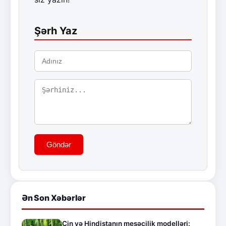
Şərh Yaz
Göndər
Ən Son Xəbərlər
Çin və Hindistanın meşəçilik modelləri: