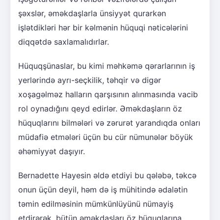
şəxslər, əməkdaşlarla ünsiyyət qurarkən
işlətdikləri hər bir kəlmənin hüquqi nəticələrini
diqqətdə saxlamalıdırlar.
Hüquqşünaslar, bu kimi məhkəmə qərarlarının iş
yerlərində ayrı-seçkilik, təhqir və digər
xoşagəlməz halların qarşısının alınmasında vacib
rol oynadığını qeyd edirlər. Əməkdaşların öz
hüquqlarını bilmələri və zərurət yarandıqda onları
müdafiə etmələri üçün bu cür nümunələr böyük
əhəmiyyət daşıyır.
Bernadette Hayesin əldə etdiyi bu qələbə, təkcə
onun üçün deyil, həm də iş mühitində ədalətin
təmin edilməsinin mümkünlüyünü nümayiş
etdirərək, bütün əməkdaşları öz hüquqlarına