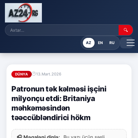
🔍
AZ
EN
RU
13.Mart.2026
DÜNYA
Patronun tək kəlməsi işçini
milyonçu etdi: Britaniya
məhkəməsindən
təəccübləndirici hökm
🎧 Məqaləni dinlə:
Bu yazı üçün səsli