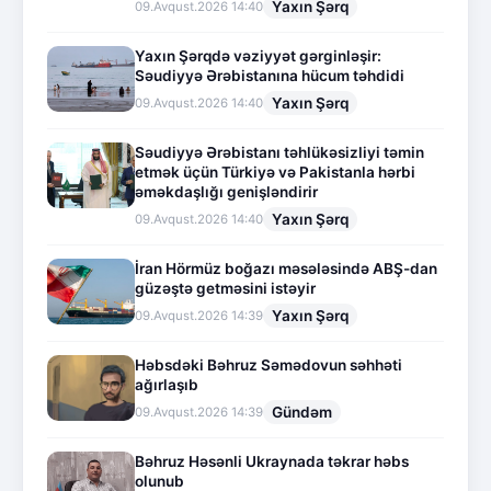
Yaxın Şərq
09.Avqust.2026 14:40
Yaxın Şərqdə vəziyyət gərginləşir:
Səudiyyə Ərəbistanına hücum təhdidi
Yaxın Şərq
09.Avqust.2026 14:40
Səudiyyə Ərəbistanı təhlükəsizliyi təmin
etmək üçün Türkiyə və Pakistanla hərbi
əməkdaşlığı genişləndirir
Yaxın Şərq
09.Avqust.2026 14:40
İran Hörmüz boğazı məsələsində ABŞ-dan
güzəştə getməsini istəyir
Yaxın Şərq
09.Avqust.2026 14:39
Həbsdəki Bəhruz Səmədovun səhhəti
ağırlaşıb
Gündəm
09.Avqust.2026 14:39
Bəhruz Həsənli Ukraynada təkrar həbs
olunub