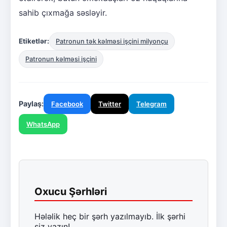
sahib çıxmağa səsləyir.
Etiketlər:
Patronun tək kəlməsi işçini milyonçu
Patronun kəlməsi işçini
Paylaş:
Facebook
Twitter
Telegram
WhatsApp
Oxucu Şərhləri
Hələlik heç bir şərh yazılmayıb. İlk şərhi
siz yazın!