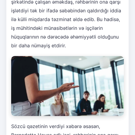
şirkətində çalışan əməkdaş, rəhbərinin ona qarşı
işlətdiyi tək bir ifadə səbəbindən qaldırdığı iddia
ilə külli miqdarda təzminat əldə edib. Bu hadisə,
iş mühitindəki münasibətlərin və işçilərin
hüquqlarının nə dərəcədə əhəmiyyətli olduğunu
bir daha nümayiş etdirir.
Sözcü qəzetinin verdiyi xəbərə əsasən,
Bernadette Hayes adlı işçi, rəhbərinin ona qarşı