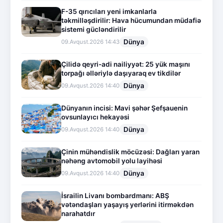
F-35 qırıcıları yeni imkanlarla
təkmilləşdirilir: Hava hücumundan müdafiə
sistemi gücləndirilir
Dünya
09.Avqust.2026 14:43
Çilidə qeyri-adi nailiyyət: 25 yük maşını
torpağı əlləriylə daşıyaraq ev tikdilər
Dünya
09.Avqust.2026 14:40
Dünyanın incisi: Mavi şəhər Şefşauenin
ovsunlayıcı hekayəsi
Dünya
09.Avqust.2026 14:40
Çinin mühəndislik möcüzəsi: Dağları yaran
nəhəng avtomobil yolu layihəsi
Dünya
09.Avqust.2026 14:40
İsrailin Livanı bombardmanı: ABŞ
vətəndaşları yaşayış yerlərini itirməkdən
narahatdır