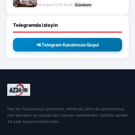
Gündəm
09.Avqust.2026 14:39
Telegramda izləyin
📲 Telegram Kanalımıza Qoşul
Heç bir hüququmuz qorunmur, amma siz yenə də qorunurmuş
kimi davranın və saytda dərc olunan xəbərlərdən istifadə zamanı
24 saat saytına istinad edin.