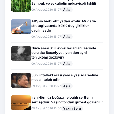
Bambuk və evkaliptin müqayisəli təhlili
Asia
09.Avqust.2026 15:27
ABŞ-ın hərbi ehtiyatları azalır: Müdafiə
strategiyasında köklü dəyişikliklər
qaçılmazdır
Asia
09.Avqust.2026 15:27
Nüvə erası 81 il əvvəl yalanlar üzərində
quruldu: Bəşəriyyəti yenidən eyni
təhlükəmi gözləyir?
Asia
09.Avqust.2026 15:27
Süni intellekt erası yeni siyasi idarəetmə
modeli tələb edir
Asia
09.Avqust.2026 15:27
İran Hörmüz boğazı ilə bağlı şərtlərini
sərtləşdirir: Vaşinqtondan güzəşt gözlənilir
Yaxın Şərq
09.Avqust.2026 15:06