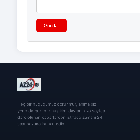
Göndər
Heç bir hüququmuz qorunmur, amma siz
yenə də qorunurmuş kimi davranın və saytda
dərc olunan xəbərlərdən istifadə zamanı 24
saat saytına istinad edin.