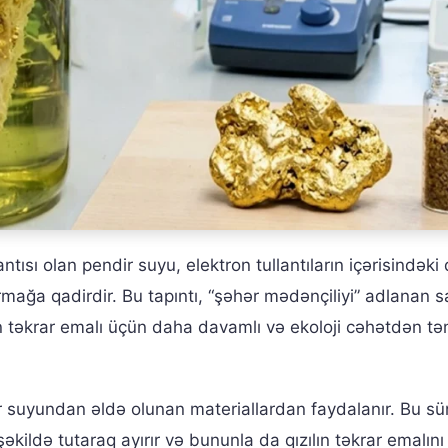
ntısı olan pendir suyu, elektron tullantıların içərisindəki q
ırmağa qadirdir. Bu tapıntı, “şəhər mədənçiliyi” adlanan 
ın təkrar emalı üçün daha davamlı və ekoloji cəhətdən tə
r suyundan əldə olunan materiallardan faydalanır. Bu sü
 şəkildə tutaraq ayırır və bununla da qızılın təkrar emalını