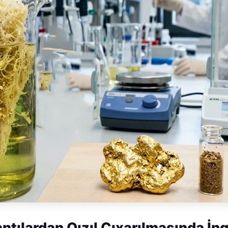
ntılardan Qızıl Çıxarılmasında İnq