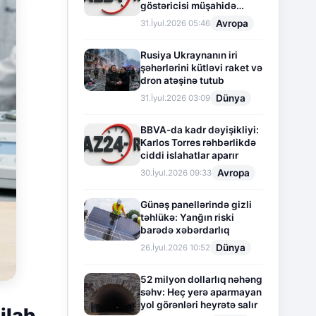
göstəricisi müşahidə
olunur
Avropa
31.İyul.2026 05:46
Rusiya Ukraynanın iri
şəhərlərini kütləvi raket və
dron atəşinə tutub
Dünya
31.İyul.2026 03:09
BBVA-da kadr dəyişikliyi:
Karlos Torres rəhbərlikdə
ciddi islahatlar aparır
Avropa
30.İyul.2026 09:33
Günəş panellərində gizli
təhlükə: Yanğın riski
barədə xəbərdarlıq
Dünya
26.İyul.2026 10:52
52 milyon dollarlıq nəhəng
səhv: Heç yerə aparmayan
yol görənləri heyrətə salır
ilab