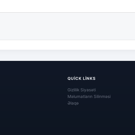
QUICK LINKS
Gizlilik Siyasəti
Məlumatların Silinməsi
Əlaqə