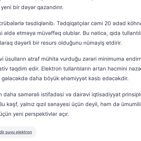
yeni bir dəyər qazandırır.
əcrübələrlə təsdiqlənib. Tədqiqatçılar cəmi 20 ədəd köh
si əldə etməyə müvəffəq olublar. Bu nəticə, qida tullantıl
araq dəyərli bir resurs olduğunu nümayiş etdirir.
əvi üsulların ətraf mühitə vurduğu zərəri minimuma endi
ativ təqdim edir. Elektron tullantıların artan həcmini nəz
rı gələcəkdə daha böyük əhəmiyyət kəsb edəcəkdir.
n daha səmərəli istifadəsi və dairəvi iqtisadiyyat prinsipl
Bu kəşf, yalnız qızıl sənayesi üçün deyil, həm də ümumil
 üçün yeni perspektivlər açır.
ir suyu elektron