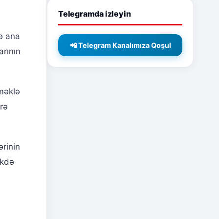
Telegramda izləyin
nə ana
📲 Telegram Kanalımıza Qoşul
arının
rməklə
ərə
ərinin
ikdə