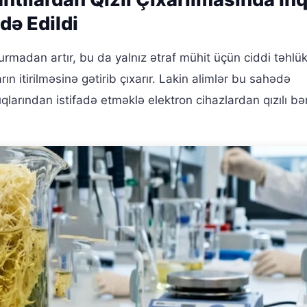
də Edildi
durmadan artır, bu da yalnız ətraf mühit üçün ciddi təhlü
ın itirilməsinə gətirib çıxarır. Lakin alimlər bu sahədə
lıqlarından istifadə etməklə elektron cihazlardan qızılı b