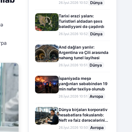
Dünya
26.İyul.2026 10:52
Tarixi ərazi yalanı:
Turistləri aldadan şəxs
kə
bələdiyyəni də çaşdırdı
Dünya
26.İyul.2026 10:52
ərpa
And dağları yarılır:
Argentina və Çili arasında
nəhəng tunel layihəsi
Dünya
26.İyul.2026 10:51
İspaniyada meşə
yanğınları səbəbindən 19
min nəfər təxliyə olunub
Avropa
26.İyul.2026 10:51
Dünya birjaları korporativ
hesabatlara fokuslanıb:
Neft və faiz dərəcələrinin
təsiri altında cari vəziyyət
Avropa
26.İyul.2026 10:50