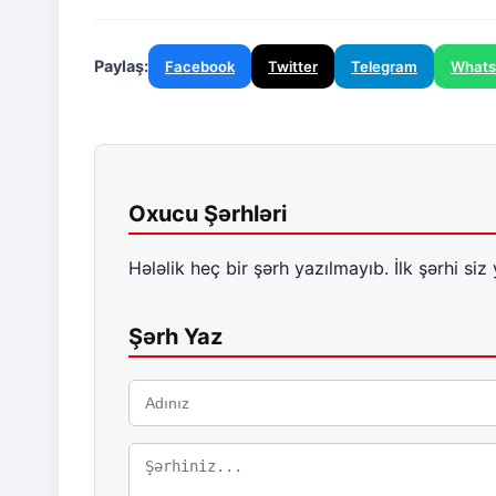
Paylaş:
Facebook
Twitter
Telegram
What
Oxucu Şərhləri
Hələlik heç bir şərh yazılmayıb. İlk şərhi siz 
Şərh Yaz