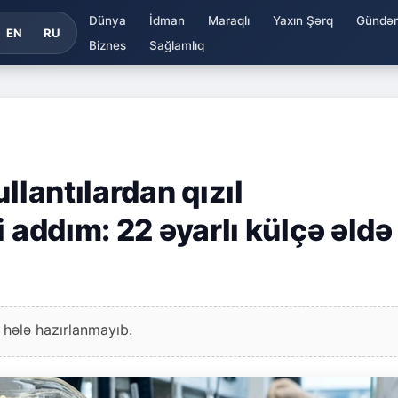
Dünya
İdman
Maraqlı
Yaxın Şərq
Gündə
EN
RU
Biznes
Sağlamlıq
llantılardan qızıl
 addım: 22 əyarlı külçə əldə
 hələ hazırlanmayıb.