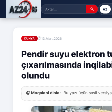
🔍
AZ
13.Mart.2026
DÜNYA
Pendir suyu elektron tu
çıxarılmasında inqilabi
olundu
🎧 Məqaləni dinlə:
Bu yazı üçün səsli versiya