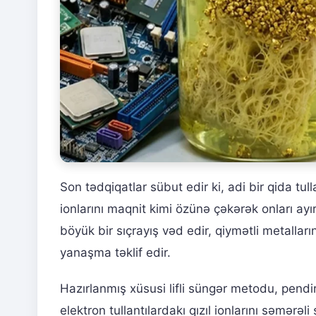
Son tədqiqatlar sübut edir ki, adi bir qida tulla
ionlarını maqnit kimi özünə çəkərək onları ay
böyük bir sıçrayış vəd edir, qiymətli metallar
yanaşma təklif edir.
Hazırlanmış xüsusi lifli süngər metodu, pendi
elektron tullantılardakı qızıl ionlarını səmərəli