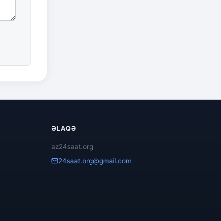
ƏLAQƏ
az24saat.org
24saat.org@gmail.com