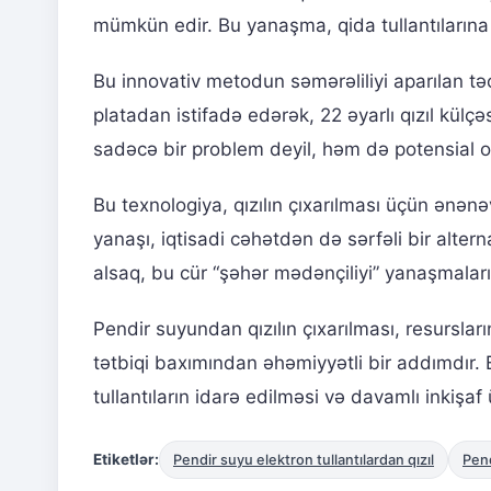
mümkün edir. Bu yanaşma, qida tullantılarına 
Bu innovativ metodun səmərəliliyi aparılan t
platadan istifadə edərək, 22 əyarlı qızıl külçə
sadəcə bir problem deyil, həm də potensial ol
Bu texnologiya, qızılın çıxarılması üçün ənən
yanaşı, iqtisadi cəhətdən də sərfəli bir altern
alsaq, bu cür “şəhər mədənçiliyi” yanaşmala
Pendir suyundan qızılın çıxarılması, resursları
tətbiqi baxımından əhəmiyyətli bir addımdır. 
tullantıların idarə edilməsi və davamlı inkişaf
Etiketlər:
Pendir suyu elektron tullantılardan qızıl
Pend