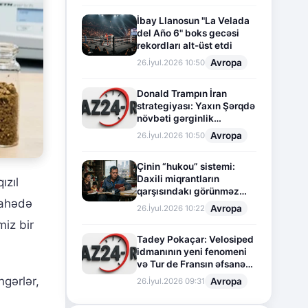
İbay Llanosun "La Velada
del Año 6" boks gecəsi
rekordları alt-üst etdi
Avropa
26.İyul.2026 10:50
Donald Trampın İran
strategiyası: Yaxın Şərqdə
növbəti gərginlik
mərhələsi
Avropa
26.İyul.2026 10:50
Çinin “hukou” sistemi:
Daxili miqrantların
ızıl
qarşısındakı görünməz
sahədə
sədd
Avropa
26.İyul.2026 10:22
miz bir
Tadey Pokaçar: Velosiped
idmanının yeni fenomeni
və Tur de Fransın əfsanəvi
səhifəsi
ngərlər,
Avropa
26.İyul.2026 09:31