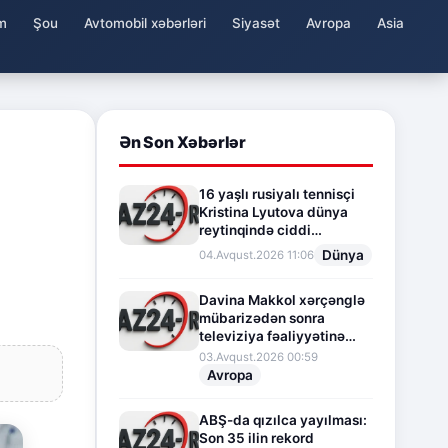
m
Şou
Avtomobil xəbərləri
Siyasət
Avropa
Asia
Ən Son Xəbərlər
16 yaşlı rusiyalı tennisçi
Kristina Lyutova dünya
reytinqində ciddi
irəliləyişə imza atdı
Dünya
04.Avqust.2026 11:06
Davina Makkol xərçənglə
mübarizədən sonra
televiziya fəaliyyətinə
fasilə verir
03.Avqust.2026 00:59
Avropa
ABŞ-da qızılca yayılması:
Son 35 ilin rekord