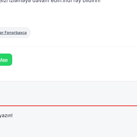
izi izləməyə davam edin.İndi rəy bildirin!
llər Fənərbaxça
sApp
yazın!