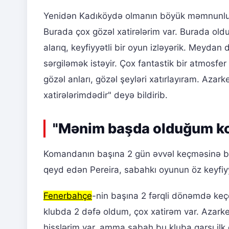
Yenidən Kadıköydə olmanın böyük məmnunluq h
Burada çox gözəl xatirələrim var. Burada o
alarıq, keyfiyyətli bir oyun izləyərik. Meydan
sərgiləmək istəyir. Çox fantastik bir atmosfe
gözəl anları, gözəl şeyləri xatırlayıram. Azar
xatirələrimdədir" deyə bildirib.
"Mənim başda olduğum ko
Komandanın başına 2 gün əvvəl keçməsinə ba
qeyd edən Pereira, sabahkı oyunun öz keyfiyy
Fenerbahçe
-nin başına 2 fərqli dönəmdə keç
klubda 2 dəfə oldum, çox xatirəm var. Azarke
hisslərim var, amma sabah bu kluba qarşı ilk