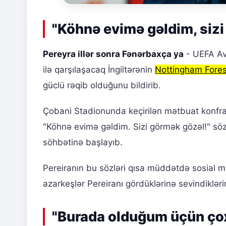
"Köhnə evimə gəldim, sizi
Pereyra illər sonra Fənərbaxça ya
- UEFA Avr
ilə qarşılaşacaq İngiltərənin
Nottingham Fores
güclü rəqib olduğunu bildirib.
Çobani Stadionunda keçirilən mətbuat konfra
"Köhnə evimə gəldim. Sizi görmək gözəl!" söz
söhbətinə başlayıb.
Pereiranın bu sözləri qısa müddətdə sosial m
azarkeşlər Pereiranı gördüklərinə sevindikləri
"Burada olduğum üçün ço