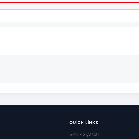
QUICK LINKS
Gizlilik Siyasəti