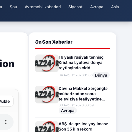
m
Şou
Avtomobil xəbərləri
Siyasət
Avropa
Asia
Ən Son Xəbərlər
16 yaşlı rusiyalı tennisçi
sion
Kristina Lyutova dünya
reytinqində ciddi
irəliləyişə imza atdı
Dünya
04.Avqust.2026 11:06
Davina Makkol xərçənglə
mübarizədən sonra
televiziya fəaliyyətinə
Yüklə
fasilə verir
03.Avqust.2026 00:59
Avropa
ABŞ-da qızılca yayılması:
Son 35 ilin rekord