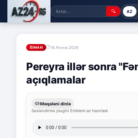
🔍
AZ
18.Fevral.2026
İDMAN
Pereyra illər sonra "F
açıqlamalar
Məqaləni dinlə
Səsləndirmə plugini Emblem.az hazırladı