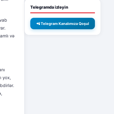
Telegramda izləyin
avab
📲 Telegram Kanalımıza Qoşul
ar.
amlı və
anı
ı yox,
dirlər.
ə,