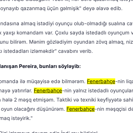
ı oynayıb qazanmaq üçün gəlmişik" deyə əlavə edib.
dasına almaq istədiyi oyunçu olub-olmadığı sualına c
Çox yaxşı komandam var. Çoxlu sayda istedadlı oyunçum v
unu bilirəm. Mənim gözlədiyim oyundan zövq almaq, niz
istedadları izləməkdir" cavabını verib.
anışan Pereira, bunları söyləyib:
omanda ilə müqayisə edə bilmərəm.
Fenerbahçe
-nin liq
ayə yatırırlar.
Fenerbahçe
-nin yalnız istedadlı oyunçular
hələ 2 məşq etmişəm. Taktiki və texniki keyfiyyətə sahib
ir oyun olacağını düşünürəm.
Fenerbahçe
-nin məşqçisi d
maq istəyirik."