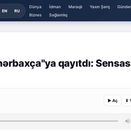
Dünya
İdman
Maraqlı
Yaxın Şərq
Gündə
EN
RU
Biznes
Sağlamlıq
ənərbaxça"ya qayıtdı: Sensa
▶ Aç
⬇ 