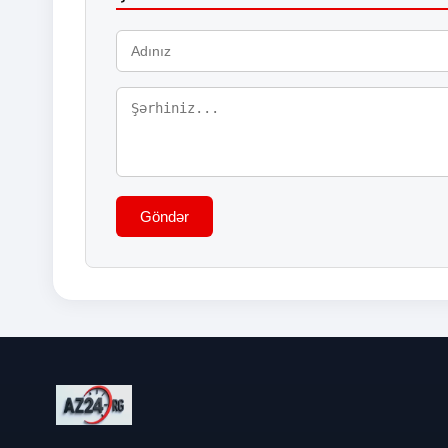
Göndər