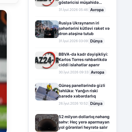
göstəricisi müşahidə
olunur
Avropa
31.İyul.2026 05:46
Rusiya Ukraynanın iri
şəhərlərini kütləvi raket və
dron atəşinə tutub
Dünya
31.İyul.2026 03:09
BBVA-da kadr dəyişikliyi:
Karlos Torres rəhbərlikdə
ciddi islahatlar aparır
Avropa
30.İyul.2026 09:33
Günəş panellərində gizli
təhlükə: Yanğın riski
barədə xəbərdarlıq
Dünya
26.İyul.2026 10:52
52 milyon dollarlıq nəhəng
səhv: Heç yerə aparmayan
yol görənləri heyrətə salır