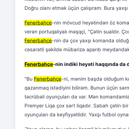
Doğru olanı etmək üçün çalışıram. Bura yaxş
Fenerbahçe
-nin mövcud heyətindən öz koman
verən portuqaliyalı məşqçi, "Çətin sualdır. 
Fenerbahçe
-nin də çox yaxşı komanda olduğ
cəsarətli şəkildə mübarizə aparıb meydandakı 
Fenerbahçe
-nin indiki heyəti haqqında da d
"Bu
Fenerbahçe
-ni, mənim başda olduğum k
qazanmaq istədiyini bilirəm. Bunun üçün sərm
təcrübəli oyunçuları da var. Mən komandamla 
Premyer Liqa çox sərt liqadır. Sabah çətin b
oyunçuları da keyfiyyətlidir. Yaxşı futbol oyna