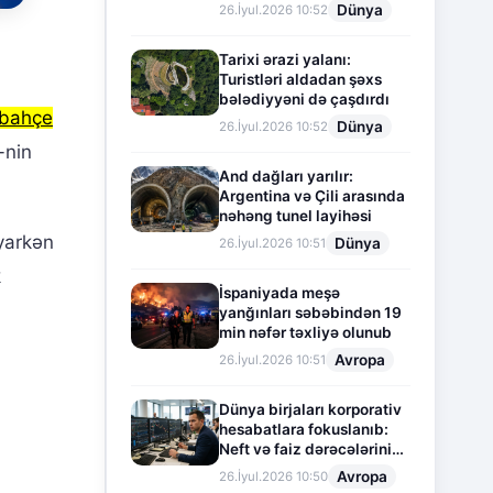
Dünya
26.İyul.2026 10:52
Tarixi ərazi yalanı:
Turistləri aldadan şəxs
bələdiyyəni də çaşdırdı
rbahçe
Dünya
26.İyul.2026 10:52
-nin
And dağları yarılır:
Argentina və Çili arasında
nəhəng tunel layihəsi
yarkən
Dünya
26.İyul.2026 10:51
k
İspaniyada meşə
yanğınları səbəbindən 19
min nəfər təxliyə olunub
Avropa
26.İyul.2026 10:51
Dünya birjaları korporativ
hesabatlara fokuslanıb:
Neft və faiz dərəcələrinin
təsiri altında cari vəziyyət
Avropa
26.İyul.2026 10:50