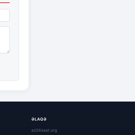
ƏLAQƏ
az24saat.org