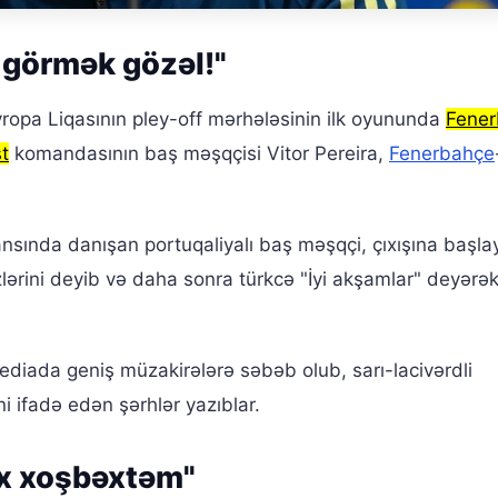
 görmək gözəl!"
opa Liqasının pley-off mərhələsinin ilk oyununda
Fene
t
komandasının baş məşqçisi Vitor Pereira,
Fenerbahçe
nsında danışan portuqaliyalı baş məşqçi, çıxışına başla
lərini deyib və daha sonra türkcə "İyi akşamlar" deyərə
ediada geniş müzakirələrə səbəb olub, sarı-lacivərdli
ni ifadə edən şərhlər yazıblar.
x xoşbəxtəm"