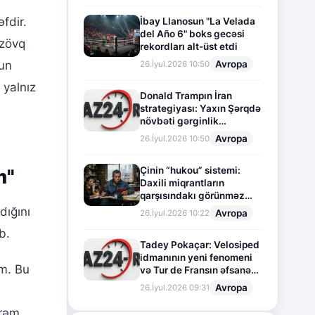
fdir.
İbay Llanosun "La Velada
del Año 6" boks gecəsi
 zövq
rekordları alt-üst etdi
Avropa
yun
26.İyul.2026 10:50
 yalnız
Donald Trampın İran
strategiyası: Yaxın Şərqdə
növbəti gərginlik
mərhələsi
Avropa
26.İyul.2026 10:50
Çinin “hukou” sistemi:
m"
Daxili miqrantların
qarşısındakı görünməz
sədd
ığını
Avropa
26.İyul.2026 10:22
b.
Tadey Pokaçar: Velosiped
idmanının yeni fenomeni
ım. Bu
və Tur de Fransın əfsanəvi
səhifəsi
Avropa
26.İyul.2026 09:31
irəm.