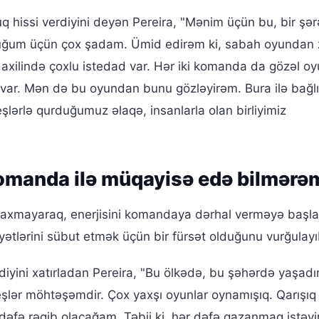
issi verdiyini deyən Pereira, "Mənim üçün bu, bir şərə
lduğum üçün çox şadam. Ümid edirəm ki, sabah oyundan
 daxilində çoxlu istedad var. Hər iki komanda da gözəl o
r var. Mən də bu oyundan bunu gözləyirəm. Bura ilə bağlı
keşlərlə qurduğumuz əlaqə, insanlarla olan birliyimiz
manda ilə müqayisə edə bilmərə
xmayaraq, enerjisini komandaya dərhal verməyə başlad
ətlərini sübut etmək üçün bir fürsət olduğunu vurğulayı
diyini xatırladan Pereira, "Bu ölkədə, bu şəhərdə yaşad
şlər möhtəşəmdir. Çox yaxşı oyunlar oynamışıq. Qarışıq
 dəfə rəqib olacağam. Təbii ki, hər dəfə qazanmaq istəy