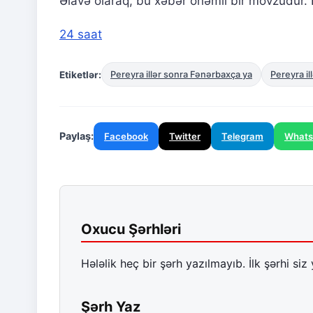
Əlavə olaraq, bu xəbər önəmli bir mövzudur. B
24 saat
Etiketlər:
Pereyra illər sonra Fənərbaxça ya
Pereyra i
Paylaş:
Facebook
Twitter
Telegram
What
Oxucu Şərhləri
Hələlik heç bir şərh yazılmayıb. İlk şərhi siz 
Şərh Yaz