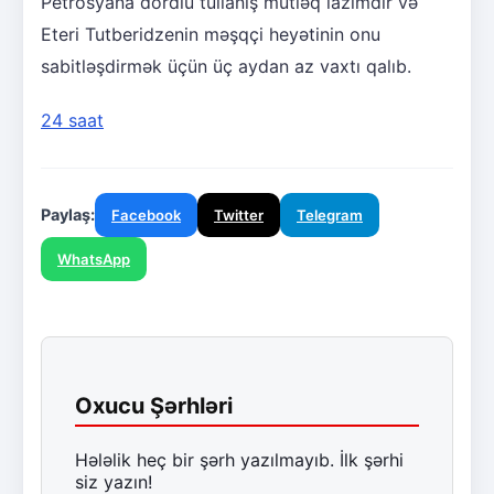
Petrosyana dördlü tullanış mütləq lazımdır və
Eteri Tutberidzenin məşqçi heyətinin onu
sabitləşdirmək üçün üç aydan az vaxtı qalıb.
24 saat
Paylaş:
Facebook
Twitter
Telegram
WhatsApp
Oxucu Şərhləri
Hələlik heç bir şərh yazılmayıb. İlk şərhi
siz yazın!