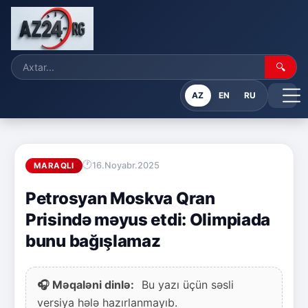
🔍
AZ
EN
RU
16.Noyabr.2025
MARAQLI
Petrosyan Moskva Qran
Prisində məyus etdi: Olimpiada
bunu bağışlamaz
🎧 Məqaləni dinlə:
Bu yazı üçün səsli
versiya hələ hazırlanmayıb.