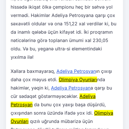
hissədə ikiqat ölkə çempionu heç bir səhvə yol
vermədi. Hakimlər Adeliya Petrosyana qarşı çox
səxavətli oldular və ona 151,22 xal verdilər ki, bu
da inamlı qələbə üçün kifayət idi. İki proqramın
nəticələrinə görə toplanan ümumi xal 230,05
oldu. Və bu, yeganə ultra-si elementindəki
yıxılma ilə!
Xallara baxmayaraq,
Adeliya Petrosyan
ın çıxışı
daha çox məyus etdi.
Olimpiya Oyunları
nda
hakimlər, yəqin ki,
Adeliya Petrosyan
a qarşı bu
cür sədaqət göstərməyəcəklər.
Adeliya
Petrosyan
da bunu çox yaxşı başa düşürdü,
çıxışından sonra üzündə ifadə yox idi.
Olimpiya
Oyunları
qızılı uğrunda mübarizə üçün