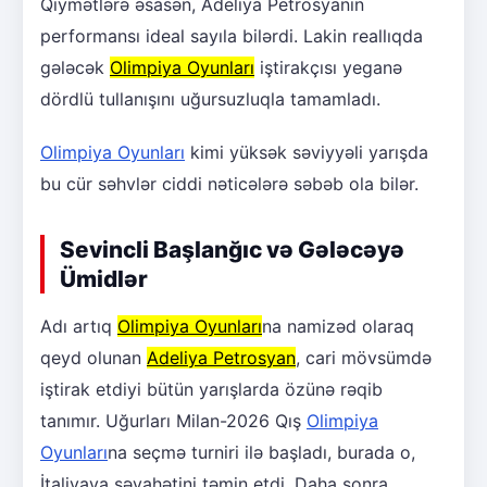
Qiymətlərə əsasən, Adeliya Petrosyanın
performansı ideal sayıla bilərdi. Lakin reallıqda
gələcək
Olimpiya Oyunları
iştirakçısı yeganə
dördlü tullanışını uğursuzluqla tamamladı.
Olimpiya Oyunları
kimi yüksək səviyyəli yarışda
bu cür səhvlər ciddi nəticələrə səbəb ola bilər.
Sevincli Başlanğıc və Gələcəyə
Ümidlər
Adı artıq
Olimpiya Oyunları
na namizəd olaraq
qeyd olunan
Adeliya Petrosyan
, cari mövsümdə
iştirak etdiyi bütün yarışlarda özünə rəqib
tanımır. Uğurları Milan-2026 Qış
Olimpiya
Oyunları
na seçmə turniri ilə başladı, burada o,
İtaliyaya səyahətini təmin etdi. Daha sonra