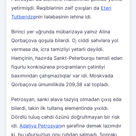
yetirmişdi. Rəqiblərinin zəif çıxışları da
Eteri
Tutberidze
nin tələbəsinin lehinə idi.
Birinci yer uğrunda mübarizəyə yalnız Alina
Qorbaçova qoşula bilərdi. O, ciddi səhvlərə yol
verməsə də, icra təmizliyi yetərli deyildi.
Həmçinin, hazırda Sankt-Peterburqu təmsil edən
fiqurlu konkisürənə proqramların çətinliyi
baxımından çatışmazlıqlar var idi. Moskvada
Qorbaçova ümumilikdə 209,38 xal topladı.
Petrosyan, sanki əlavə təzyiq olmadan çıxış edə
bilərdi, lakin ilk tullanış elementində yıxıldı.
Dördlü tuluq cəhdi özünü doğrultmayan bir risk
idi.
Adeliya Petrosyan
ın şərəfinə demək lazımdır
ki, bu uğursuzluq onu ruhdan salmadı. Sonrakı