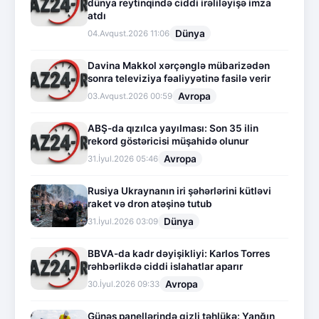
dünya reytinqində ciddi irəliləyişə imza
atdı
Dünya
04.Avqust.2026 11:06
Davina Makkol xərçənglə mübarizədən
sonra televiziya fəaliyyətinə fasilə verir
Avropa
03.Avqust.2026 00:59
ABŞ-da qızılca yayılması: Son 35 ilin
rekord göstəricisi müşahidə olunur
Avropa
31.İyul.2026 05:46
Rusiya Ukraynanın iri şəhərlərini kütləvi
raket və dron atəşinə tutub
Dünya
31.İyul.2026 03:09
BBVA-da kadr dəyişikliyi: Karlos Torres
rəhbərlikdə ciddi islahatlar aparır
Avropa
30.İyul.2026 09:33
Günəş panellərində gizli təhlükə: Yanğın