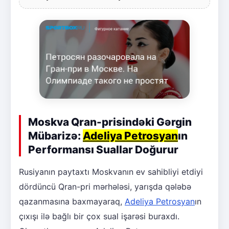
Moskva Qran-prisindəki Gərgin
Mübarizə:
Adeliya Petrosyan
ın
Performansı Suallar Doğurur
Rusiyanın paytaxtı Moskvanın ev sahibliyi etdiyi
dördüncü Qran-pri mərhələsi, yarışda qələbə
qazanmasına baxmayaraq,
Adeliya Petrosyan
ın
çıxışı ilə bağlı bir çox sual işarəsi buraxdı.