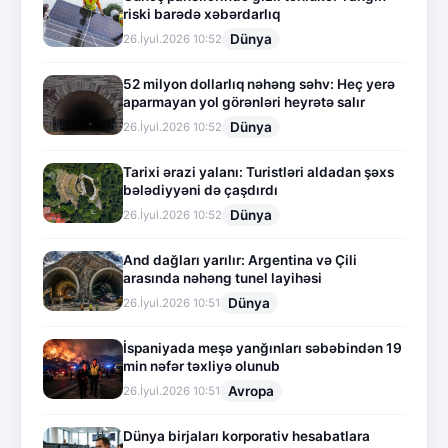
riski barədə xəbərdarlıq
Dünya
26.İyul.2026 10:52
52 milyon dollarlıq nəhəng səhv: Heç yerə
aparmayan yol görənləri heyrətə salır
Dünya
26.İyul.2026 10:52
Tarixi ərazi yalanı: Turistləri aldadan şəxs
bələdiyyəni də çaşdırdı
Dünya
26.İyul.2026 10:52
And dağları yarılır: Argentina və Çili
arasında nəhəng tunel layihəsi
Dünya
26.İyul.2026 10:51
İspaniyada meşə yanğınları səbəbindən 19
min nəfər təxliyə olunub
Avropa
26.İyul.2026 10:51
Dünya birjaları korporativ hesabatlara