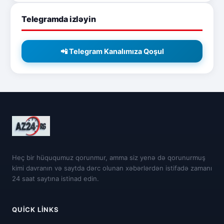
Telegramda izləyin
📲 Telegram Kanalımıza Qoşul
Heç bir hüququmuz qorunmur, amma siz yenə də qorunurmuş
kimi davranın və saytda dərc olunan xəbərlərdən istifadə zamanı
24 saat saytına istinad edin.
QUICK LINKS