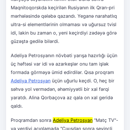
Maqnitoqorskda keçirilən Rusiyanın ilk Qran-pri
mərhələsində qələbə qazandı. Yeganə narahatlıq
ultra-si elementlərinin olmaması və uğursuz tvisl
idi, lakin bu zaman o, yeni keçirdiyi zədəyə görə
güzəştə gedilə bilərdi.
Adeliya Petrosyanın növbəti yarışa hazırlığı üçün
üç həftəsi var idi və azarkeşlər onu tam işlək
formada görməyə ümid edirdilər. Qısa proqram
Adeliya Petrosyan
üçün uğurlu keçdi. O, heç bir
səhvə yol vermədən, əhəmiyyətli bir xal fərqi
yaratdı. Alina Qorbaçova az qala on xal geridə
qaldı.
Proqramdan sonra
Adeliya Petrosyan
"Matç TV"-
yə verdiyi açıqlamada "Çıxışdan sonra sevincli