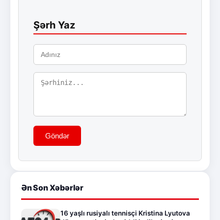
Şərh Yaz
Göndər
Ən Son Xəbərlər
16 yaşlı rusiyalı tennisçi Kristina Lyutova