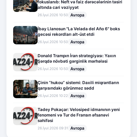
fokuslanıb: Neft və faiz dərəcələrinin təsiri
altında cari vəziyyət
Avropa
26.İyul.2026 10:50
İbay Llanosun "La Velada del Año 6" boks
gecəsi rekordları alt-üst etdi
Avropa
26.İyul.2026 10:50
Donald Trampın İran strategiyası: Yaxın
Şərqdə növbəti gərginlik mərhələsi
Avropa
26.İyul.2026 10:50
Çinin “hukou” sistemi: Daxili miqrantların
qarşısındakı görünməz sədd
Avropa
26.İyul.2026 10:22
Tadey Pokaçar: Velosiped idmanının yeni
fenomeni və Tur de Fransın əfsanəvi
səhifəsi
Avropa
26.İyul.2026 09:31