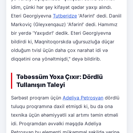
idim, çünki hər şey kifayət qədər yaxşı alındı.
Eteri Georgiyevna
Tutberidze
'Afərin!' dedi. Daniil
Markoviç (Gleyxenqauz) 'Afərin!' dedi. Hamımız
bir yerdə 'Yaxşıdır!' dedik. Eteri Georgiyevna
bildirdi ki, Maqnitoqorskda uğursuzluğa düçar
olduğum tvisl üçün daha çox narahat idi və
diqqətini ona yönəltmişdi," deyə bildirib.
Təbəssüm Yoxa Çıxır: Dördlü
Tullanışın Taleyi
Sərbəst proqram üçün
Adeliya Petrosyan
dördlü
tuluqu proqramına daxil etmişdi ki, bu da ona
texnika üçün əhəmiyyətli xal artımı təmin etməli
idi. Proqramdan əvvəlki məşqdə Adeliya
Petrosyan bu elementi mükəmməl şəkildə yerinə