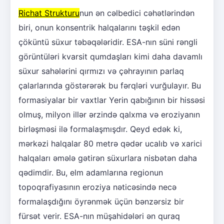
Richat Strukturu
nun ən cəlbedici cəhətlərindən
biri, onun konsentrik halqalarını təşkil edən
çöküntü süxur təbəqələridir. ESA-nın süni rəngli
görüntüləri kvarsit qumdaşları kimi daha davamlı
süxur sahələrini qırmızı və çəhrayının parlaq
çalarlarında göstərərək bu fərqləri vurğulayır. Bu
formasiyalar bir vaxtlar Yerin qabığının bir hissəsi
olmuş, milyon illər ərzində qalxma və eroziyanın
birləşməsi ilə formalaşmışdır. Qeyd edək ki,
mərkəzi halqalar 80 metrə qədər ucalıb və xarici
halqaları əmələ gətirən süxurlara nisbətən daha
qədimdir. Bu, elm adamlarına regionun
topoqrafiyasının eroziya nəticəsində necə
formalaşdığını öyrənmək üçün bənzərsiz bir
fürsət verir. ESA-nın müşahidələri ən quraq