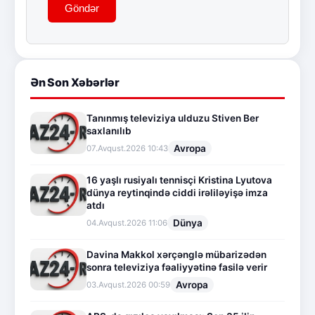
Göndər
Ən Son Xəbərlər
Tanınmış televiziya ulduzu Stiven Ber
saxlanılıb
Avropa
07.Avqust.2026 10:43
16 yaşlı rusiyalı tennisçi Kristina Lyutova
dünya reytinqində ciddi irəliləyişə imza
atdı
Dünya
04.Avqust.2026 11:06
Davina Makkol xərçənglə mübarizədən
sonra televiziya fəaliyyətinə fasilə verir
Avropa
03.Avqust.2026 00:59