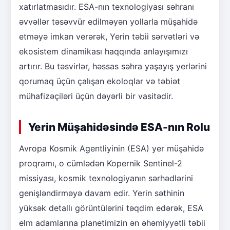
xatırlatmasıdır. ESA-nın texnologiyası səhranı
əvvəllər təsəvvür edilməyən yollarla müşahidə
etməyə imkan verərək, Yerin təbii sərvətləri və
ekosistem dinamikası haqqında anlayışımızı
artırır. Bu təsvirlər, həssas səhra yaşayış yerlərini
qorumaq üçün çalışan ekoloqlar və təbiət
mühafizəçiləri üçün dəyərli bir vasitədir.
Yerin Müşahidəsində ESA-nın Rolu
Avropa Kosmik Agentliyinin (ESA) yer müşahidə
proqramı, o cümlədən Kopernik Sentinel-2
missiyası, kosmik texnologiyanın sərhədlərini
genişləndirməyə davam edir. Yerin səthinin
yüksək detallı görüntülərini təqdim edərək, ESA
elm adamlarına planetimizin ən əhəmiyyətli təbii