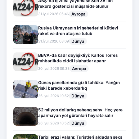
ABŞ-da qızılca yayılması: Son 35 ilin
rekord göstəricisi müşahidə olunur
Avropa
31.İyul.2026 05:46
Rusiya Ukraynanın iri şəhərlərini kütləvi
raket və dron atəşinə tutub
Dünya
31.İyul.2026 03:09
BBVA-da kadr dəyişikliyi: Karlos Torres
rəhbərlikdə ciddi islahatlar aparır
Avropa
30.İyul.2026 09:33
Günəş panellərində gizli təhlükə: Yanğın
riski barədə xəbərdarlıq
Dünya
26.İyul.2026 10:52
52 milyon dollarlıq nəhəng səhv: Heç yerə
aparmayan yol görənləri heyrətə salır
Dünya
26.İyul.2026 10:52
Tarixi ərazi yalanı: Turistləri aldadan şəxs