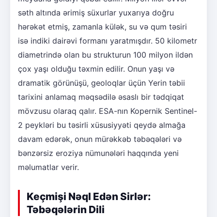
səth altında ərimiş süxurlar yuxarıya doğru
hərəkət etmiş, zamanla külək, su və qum təsiri
isə indiki dairəvi formanı yaratmışdır. 50 kilometr
diametrində olan bu strukturun 100 milyon ildən
çox yaşı olduğu təxmin edilir. Onun yaşı və
dramatik görünüşü, geoloqlar üçün Yerin təbii
tarixini anlamaq məqsədilə əsaslı bir tədqiqat
mövzusu olaraq qalır. ESA-nın Kopernik Sentinel-
2 peykləri bu təsirli xüsusiyyəti qeydə almağa
davam edərək, onun mürəkkəb təbəqələri və
bənzərsiz eroziya nümunələri haqqında yeni
məlumatlar verir.
Keçmişi Nəql Edən Sirlər:
Təbəqələrin Dili