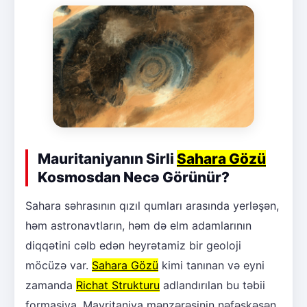
Mauritaniyanın Sirli
Sahara Gözü
Kosmosdan Necə Görünür?
Sahara səhrasının qızıl qumları arasında yerləşən,
həm astronavtların, həm də elm adamlarının
diqqətini cəlb edən heyrətamiz bir geoloji
möcüzə var.
Sahara Gözü
kimi tanınan və eyni
zamanda
Richat Strukturu
adlandırılan bu təbii
formasiya, Mavritaniya mənzərəsinin nəfəskəsən