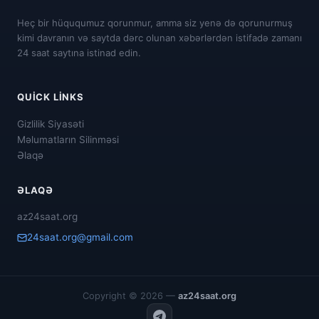
Heç bir hüququmuz qorunmur, amma siz yenə də qorunurmuş
kimi davranın və saytda dərc olunan xəbərlərdən istifadə zamanı
24 saat saytına istinad edin.
QUICK LINKS
Gizlilik Siyasəti
Məlumatların Silinməsi
Əlaqə
ƏLAQƏ
az24saat.org
24saat.org@gmail.com
Copyright © 2026 —
az24saat.org