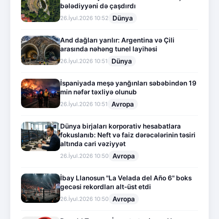
bələdiyyəni də çaşdırdı
Dünya
26.İyul.2026 10:52
And dağları yarılır: Argentina və Çili
arasında nəhəng tunel layihəsi
Dünya
26.İyul.2026 10:51
İspaniyada meşə yanğınları səbəbindən 19
min nəfər təxliyə olunub
Avropa
26.İyul.2026 10:51
Dünya birjaları korporativ hesabatlara
fokuslanıb: Neft və faiz dərəcələrinin təsiri
altında cari vəziyyət
Avropa
26.İyul.2026 10:50
İbay Llanosun "La Velada del Año 6" boks
gecəsi rekordları alt-üst etdi
Avropa
26.İyul.2026 10:50