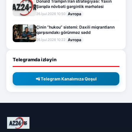
Donald Trampın İran strategiyası: Yaxın
Şərqdə növbəti gərginlik mərhələsi
Avropa
26.İyul.2026 10:50
Çinin “hukou” sistemi: Daxili miqrantların
qarşısındakı görünməz sədd
Avropa
26.İyul.2026 10:22
Telegramda izləyin
📲 Telegram Kanalımıza Qoşul