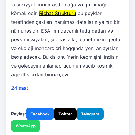
xüsusiyyətlərini araşdırmağa və qorumağa
kömək edir.
Richat Strukturu
bu peyklər
tərəfindən çəkilən inanılmaz detalların yalnız bir
nümunəsidir. ESA-nın davamlı tədqiqatları və
peyk missiyaları, şübhəsiz ki, planetimizin geoloji
və ekoloji mənzərələri haqqında yeni anlayışlar
bəxş edəcək. Bu da onu Yerin keçmişini, indisini
və gələcəyini anlamaq üçün ən vacib kosmik
agentliklərdən birinə çevirir.
24 saat
Paylaş:
Facebook
Twitter
Telegram
WhatsApp