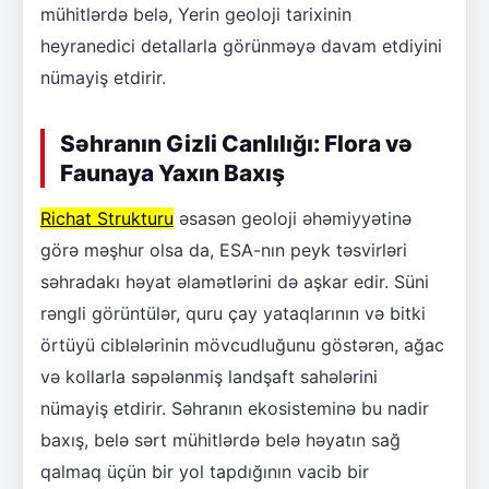
mühitlərdə belə, Yerin geoloji tarixinin
heyranedici detallarla görünməyə davam etdiyini
nümayiş etdirir.
Səhranın Gizli Canlılığı: Flora və
Faunaya Yaxın Baxış
Richat Strukturu
əsasən geoloji əhəmiyyətinə
görə məşhur olsa da, ESA-nın peyk təsvirləri
səhradakı həyat əlamətlərini də aşkar edir. Süni
rəngli görüntülər, quru çay yataqlarının və bitki
örtüyü ciblələrinin mövcudluğunu göstərən, ağac
və kollarla səpələnmiş landşaft sahələrini
nümayiş etdirir. Səhranın ekosisteminə bu nadir
baxış, belə sərt mühitlərdə belə həyatın sağ
qalmaq üçün bir yol tapdığının vacib bir