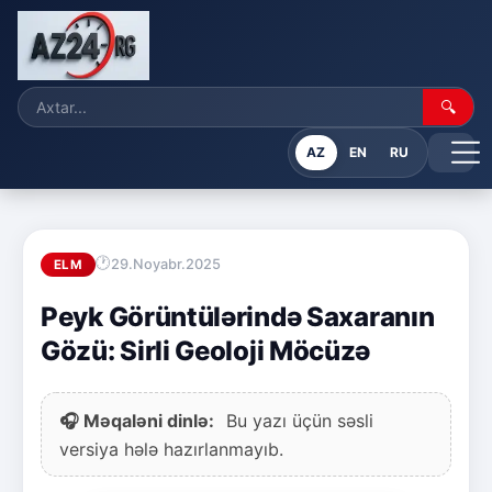
🔍
AZ
EN
RU
29.Noyabr.2025
ELM
Peyk Görüntülərində Saxaranın
Gözü: Sirli Geoloji Möcüzə
🎧 Məqaləni dinlə:
Bu yazı üçün səsli
versiya hələ hazırlanmayıb.