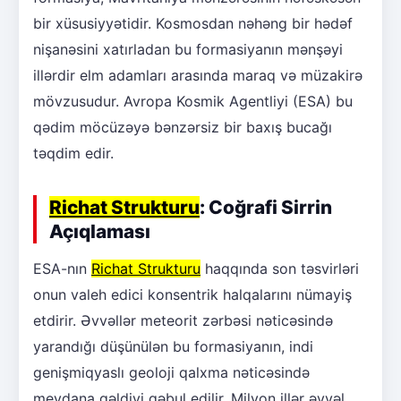
bir xüsusiyyətidir. Kosmosdan nəhəng bir hədəf
nişanəsini xatırladan bu formasiyanın mənşəyi
illərdir elm adamları arasında maraq və müzakirə
mövzusudur. Avropa Kosmik Agentliyi (ESA) bu
qədim möcüzəyə bənzərsiz bir baxış bucağı
təqdim edir.
Richat Strukturu
: Coğrafi Sirrin
Açıqlaması
ESA-nın
Richat Strukturu
haqqında son təsvirləri
onun valeh edici konsentrik halqalarını nümayiş
etdirir. Əvvəllər meteorit zərbəsi nəticəsində
yarandığı düşünülən bu formasiyanın, indi
genişmiqyaslı geoloji qalxma nəticəsində
meydana gəldiyi qəbul edilir. Milyon illər əvvəl