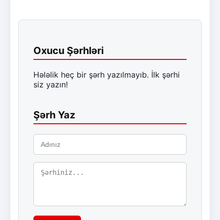
Oxucu Şərhləri
Hələlik heç bir şərh yazılmayıb. İlk şərhi
siz yazın!
Şərh Yaz