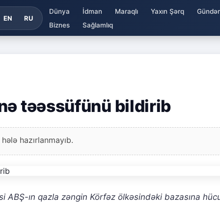
Dünya
İdman
Maraqlı
Yaxın Şərq
Gündə
EN
RU
Biznes
Sağlamlıq
nə təəssüfünü bildirib
 hələ hazırlanmayıb.
alisi ABŞ-ın qazla zəngin Körfəz ölkəsindəki bazasına hü