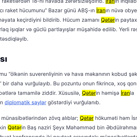
raketlərdən 18-ni havada zərərsizləşdirib.
İran
ın İnqilab
ıdıcı raket hücumunu” Bazar günü ABŞ-ın
İran
ın nüvə obye
həyata keçirdiyini bildirib. Hücum zamanı
Qətər
in paytax
rlaq işıqlar və güclü partlayışlar müşahidə edilib. Yerli rə
təsdiqləyib.
sı
mu “ölkənin suverenliyinin və hava məkanının kobud şək
” bir daha vurğulayıb. Bu pozuntu onun fikrincə, xoş qo
bətlərə tamamilə ziddir. Xüsusilə,
Qətər
in həmişə
İran
la
in
diplomatik səylər
göstərdiyi vurğulanıb.
 münasibətlərindən zövq alıblar;
Qətər
hökuməti həm İsra
akin
Qətər
in Baş naziri Şeyx Məhəmməd bin Əbdülrəhma