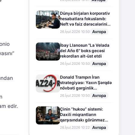
ə
Dünya birjaları korporativ
hesabatlara fokuslanıb:
Neft və faiz dərəcələrinin
təsiri altında cari vəziyyət
Avropa
26.İyul.2026 10:50
tonio
İbay Llanosun "La Velada
del Año 6" boks gecəsi
asını”
rekordları alt-üst etdi
Avropa
26.İyul.2026 10:50
Donald Trampın İran
sından
strategiyası: Yaxın Şərqdə
növbəti gərginlik
mərhələsi
Avropa
26.İyul.2026 10:50
ın
am edir.
Çinin “hukou” sistemi:
Daxili miqrantların
qarşısındakı görünməz
sədd
Avropa
26.İyul.2026 10:22