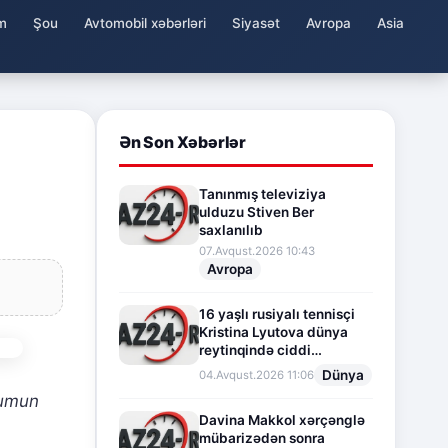
m
Şou
Avtomobil xəbərləri
Siyasət
Avropa
Asia
Ən Son Xəbərlər
Tanınmış televiziya
ulduzu Stiven Ber
saxlanılıb
07.Avqust.2026 10:43
Avropa
16 yaşlı rusiyalı tennisçi
Kristina Lyutova dünya
reytinqində ciddi
irəliləyişə imza atdı
Dünya
04.Avqust.2026 11:06
cumun
Davina Makkol xərçənglə
mübarizədən sonra