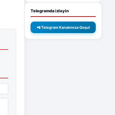
Telegramda izləyin
📲 Telegram Kanalımıza Qoşul