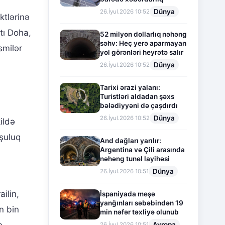
Dünya
26.İyul.2026 10:52
ktlərinə
tı Doha,
52 milyon dollarlıq nəhəng
səhv: Heç yerə aparmayan
smilər
yol görənləri heyrətə salır
Dünya
26.İyul.2026 10:52
Tarixi ərazi yalanı:
Turistləri aldadan şəxs
bələdiyyəni də çaşdırdı
Dünya
26.İyul.2026 10:52
ildə
nşuluq
And dağları yarılır:
Argentina və Çili arasında
nəhəng tunel layihəsi
Dünya
26.İyul.2026 10:51
ilin,
İspaniyada meşə
yanğınları səbəbindən 19
n bin
min nəfər təxliyə olunub
Avropa
26.İyul.2026 10:51