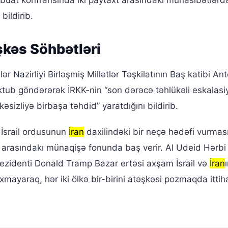
buat konfransında iki paytaxt arasındakı münasibətlərd
bildirib.
şkəs Söhbətləri
şlər Nazirliyi Birləşmiş Millətlər Təşkilatının Baş katibi An
ub göndərərək İRKK-nin “son dərəcə təhlükəli eskalasiy
əsizliyə birbaşa təhdid” yaratdığını bildirib.
 İsrail ordusunun
İran
daxilindəki bir neçə hədəfi vurma
arasındakı münaqişə fonunda baş verir. Al Udeid Hərbi
zidenti Donald Tramp Bazar ertəsi axşam İsrail və
İran
axmayaraq, hər iki ölkə bir-birini atəşkəsi pozmaqda ittih