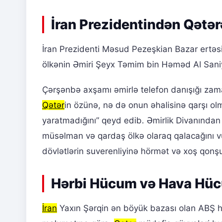
İran Prezidentindən Qətə
İran Prezidenti Məsud Pezeşkian Bazar ertə
ölkənin Əmiri Şeyx Təmim bin Həməd Al Saniy
Çərşənbə axşamı əmirlə telefon danışığı za
Qətər
in özünə, nə də onun əhalisinə qarşı ol
yaratmadığını” qeyd edib. Əmirlik Divanında
müsəlman və qardaş ölkə olaraq qalacağını vu
dövlətlərin suverenliyinə hörmət və xoş qonşu
Hərbi Hücum və Hava Hü
İran
Yaxın Şərqin ən böyük bazası olan ABŞ hərb