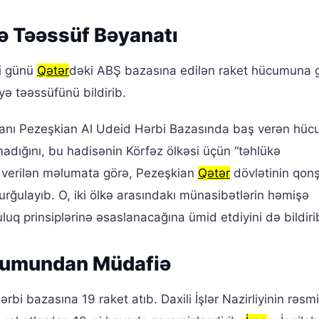
rə Təəssüf Bəyanatı
si günü
Qətər
dəki ABŞ bazasına edilən raket hücumuna 
ə təəssüfünü bildirib.
manı Pezeşkian Al Udeid Hərbi Bazasında baş verən hü
madığını, bu hadisənin Körfəz ölkəsi üçün “təhlükə
n verilən məlumata görə, Pezeşkian
Qətər
dövlətinin qon
rğulayıb. O, iki ölkə arasındakı münasibətlərin həmişə
luq prinsiplərinə əsaslanacağına ümid etdiyini də bildiri
cumundan Müdafiə
i bazasına 19 raket atıb. Daxili İşlər Nazirliyinin rəsmi