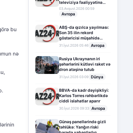
televiziya fəaliyyətinə
fasilə verir
03.Avqust.2026 00:59
Avropa
ABŞ-da qızılca yayılması:
görə bu
Son 35 ilin rekord
göstəricisi müşahidə
olunur
Avropa
31.İyul.2026 05:46
cumun nə
Rusiya Ukraynanın iri
şəhərlərini kütləvi raket və
dron atəşinə tutub
şu,
Dünya
31.İyul.2026 03:09
b.
BBVA-da kadr dəyişikliyi:
Karlos Torres rəhbərlikdə
ciddi islahatlar aparır
Avropa
30.İyul.2026 09:33
Günəş panellərində gizli
lərinin
təhlükə: Yanğın riski
barədə xəbərdarlıq