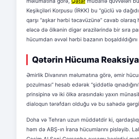
məlumatına görə,
Qətər
müdafiə qüvvələri bu 
Keşikçiləri Korpusu (İRKK) bu “güclü və dağ
qarşı “aşkar hərbi təcavüzünə” cavab olaraq 
eləcə də ölkənin digər ərazilərində bir sıra pa
hücumdan əvvəl hərbi bazanın boşaldıldığını 
Qətərin Hücuma Reaksiya
Əmirlik Divanının məlumatına görə, əmir hücu
pozulması” hesab edərək “şiddətlə qınadığını
prinsipinə və iki ölkə arasındakı yaxın münasi
dialoqun tərəfdarı olduğu və bu sahədə gərg
Doha və Tehran uzun müddətdir ki, qardaşlıq
həm də ABŞ-ın İrana hücumlarını pisləyib. L