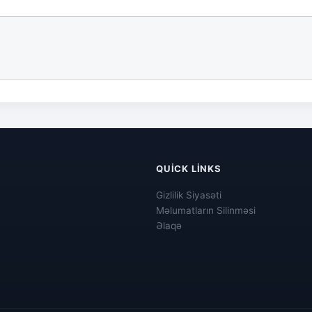
QUICK LINKS
Gizlilik Siyasəti
Məlumatların Silinməsi
Əlaqə