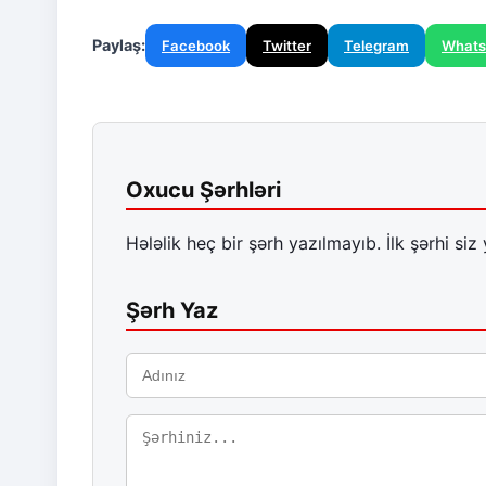
Paylaş:
Facebook
Twitter
Telegram
What
Oxucu Şərhləri
Hələlik heç bir şərh yazılmayıb. İlk şərhi siz 
Şərh Yaz