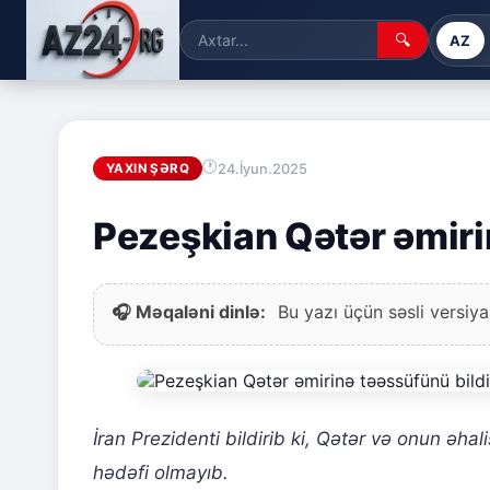
🔍
AZ
24.İyun.2025
YAXIN ŞƏRQ
Pezeşkian Qətər əmiri
🎧 Məqaləni dinlə:
Bu yazı üçün səsli versiya
İran Prezidenti bildirib ki, Qətər və onun əh
hədəfi olmayıb.