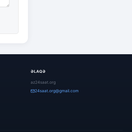
ƏLAQƏ
az24saat.org
24saat.org@gmail.com