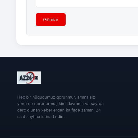
Göndər
Heç bir hüququmuz qorunmur, amma siz
yenə də qorunurmuş kimi davranın və saytda
dərc olunan xəbərlərdən istifadə zamanı 24
saat saytına istinad edin.