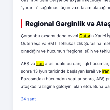
Casim Al Sani Çərşənbə axşamı keçirdiyi mət
“yaranın” sağalması üçün vaxt lazım olacağını 
Regional Gərginlik və Atə
Çərşənbə axşamı daha əvvəl
Qətər
in Xarici İ
Quterreşə və BMT Təhlükəsizlik Şurasına məkt
qınadığını və hücumun “regional sülh və təhlük
ABŞ və
İran
arasındakı bu qarşılıqlı hücumlar,
sonra 13 İyun tarixində başlayan İsrail və
İran
Bazasındakı hücumdan saatlar sonra, ABŞ pre
atəşkəs razılığına gəldiyini elan etdi. Buna b
24 saat