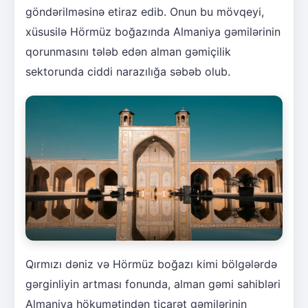
göndərilməsinə etiraz edib. Onun bu mövqeyi,
xüsusilə Hörmüz boğazında Almaniya gəmilərinin
qorunmasını tələb edən alman gəmiçilik
sektorunda ciddi narazılığa səbəb olub.
Qırmızı dəniz və Hörmüz boğazı kimi bölgələrdə
gərginliyin artması fonunda, alman gəmi sahibləri
Almaniya hökumətindən ticarət gəmilərinin