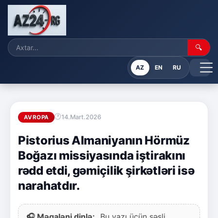
🔍
AZ
EN
RU
14.Mart.2026
AVROPA
Pistorius Almaniyanın Hörmüz
Boğazı missiyasında iştirakını
rədd etdi, gəmiçilik şirkətləri isə
narahatdır.
🎧 Məqaləni dinlə:
Bu yazı üçün səsli