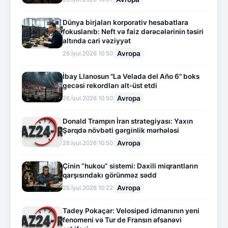
Dünya birjaları korporativ hesabatlara
fokuslanıb: Neft və faiz dərəcələrinin təsiri
altında cari vəziyyət
Avropa
26.İyul.2026 10:50
İbay Llanosun "La Velada del Año 6" boks
gecəsi rekordları alt-üst etdi
Avropa
26.İyul.2026 10:50
Donald Trampın İran strategiyası: Yaxın
Şərqdə növbəti gərginlik mərhələsi
Avropa
26.İyul.2026 10:50
Çinin “hukou” sistemi: Daxili miqrantların
qarşısındakı görünməz sədd
Avropa
26.İyul.2026 10:22
Tadey Pokaçar: Velosiped idmanının yeni
fenomeni və Tur de Fransın əfsanəvi