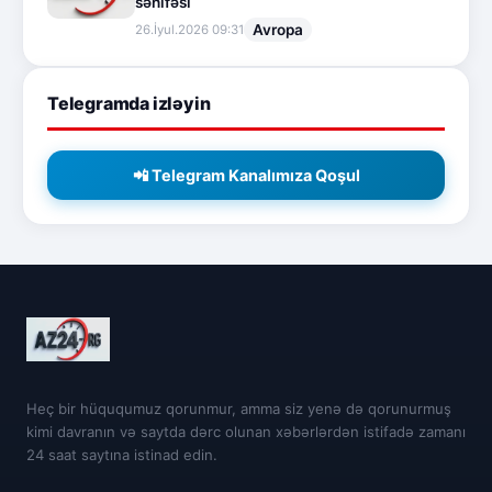
səhifəsi
Avropa
26.İyul.2026 09:31
Telegramda izləyin
📲 Telegram Kanalımıza Qoşul
Heç bir hüququmuz qorunmur, amma siz yenə də qorunurmuş
kimi davranın və saytda dərc olunan xəbərlərdən istifadə zamanı
24 saat saytına istinad edin.