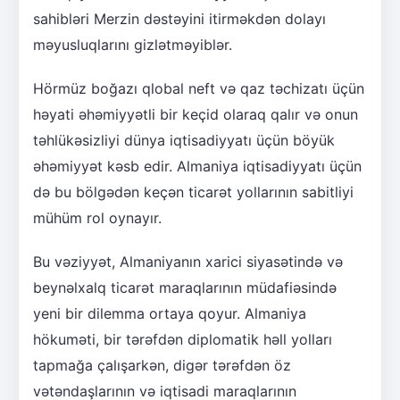
sahibləri Merzin dəstəyini itirməkdən dolayı
məyusluqlarını gizlətməyiblər.
Hörmüz boğazı qlobal neft və qaz təchizatı üçün
həyati əhəmiyyətli bir keçid olaraq qalır və onun
təhlükəsizliyi dünya iqtisadiyyatı üçün böyük
əhəmiyyət kəsb edir. Almaniya iqtisadiyyatı üçün
də bu bölgədən keçən ticarət yollarının sabitliyi
mühüm rol oynayır.
Bu vəziyyət, Almaniyanın xarici siyasətində və
beynəlxalq ticarət maraqlarının müdafiəsində
yeni bir dilemma ortaya qoyur. Almaniya
hökuməti, bir tərəfdən diplomatik həll yolları
tapmağa çalışarkən, digər tərəfdən öz
vətəndaşlarının və iqtisadi maraqlarının