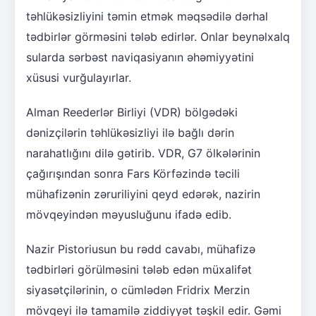
təhlükəsizliyini təmin etmək məqsədilə dərhal
tədbirlər görməsini tələb edirlər. Onlar beynəlxalq
sularda sərbəst naviqasiyanın əhəmiyyətini
xüsusi vurğulayırlar.
Alman Reederlər Birliyi (VDR) bölgədəki
dənizçilərin təhlükəsizliyi ilə bağlı dərin
narahatlığını dilə gətirib. VDR, G7 ölkələrinin
çağırışından sonra Fars Körfəzində təcili
mühafizənin zəruriliyini qeyd edərək, nazirin
mövqeyindən məyusluğunu ifadə edib.
Nazir Pistoriusun bu rədd cavabı, mühafizə
tədbirləri görülməsini tələb edən müxalifət
siyasətçilərinin, o cümlədən Fridrix Merzin
mövqeyi ilə tamamilə ziddiyyət təşkil edir. Gəmi