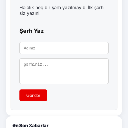
Hələlik heç bir şərh yazılmayıb. İlk şərhi
siz yazın!
Şərh Yaz
Göndər
Ən Son Xəbərlər