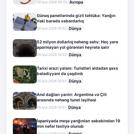
Avropa
30.İyul.2026 09:33
Günəş panellərində gizli təhlükə: Yanğın
riski barədə xəbərdarlıq
Dünya
26.İyul.2026 10:52
52 milyon dollarlıq nəhəng səhv: Heç yerə
aparmayan yol görənləri heyrətə salır
Dünya
26.İyul.2026 10:52
Tarixi ərazi yalanı: Turistləri aldadan şəxs
bələdiyyəni də çaşdırdı
Dünya
26.İyul.2026 10:52
And dağları yarılır: Argentina və Çili
arasında nəhəng tunel layihəsi
Dünya
26.İyul.2026 10:51
İspaniyada meşə yanğınları səbəbindən 19
min nəfər təxliyə olunub
Avropa
26.İyul.2026 10:51