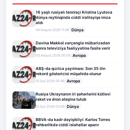
16 yaşlı rusiyalı tennisçi Kristina Lyutova
dünya reytinqində ciddi irəliləyişə imza
atdı
Dünya
04.Avqust.2026 11:06
Davina Makkol xərçənglə mübarizədən
sonra televiziya fəaliyyətinə fasilə verir
Avropa
03.Avqust.2026 00:59
ABŞ-da qızılca yayılması: Son 35 ilin
rekord göstəricisi müşahidə olunur
Avropa
31.İyul.2026 05:46
Rusiya Ukraynanın iri şəhərlərini kütləvi
raket və dron atəşinə tutub
Dünya
31.İyul.2026 03:09
BBVA-da kadr dəyişikliyi: Karlos Torres
rəhbərlikdə ciddi islahatlar aparır