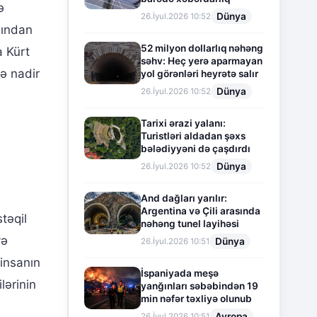
ə
Dünya
26.İyul.2026 10:52
şından
52 milyon dollarlıq nəhəng
a Kürt
səhv: Heç yerə aparmayan
tə nadir
yol görənləri heyrətə salır
Dünya
26.İyul.2026 10:52
Tarixi ərazi yalanı:
Turistləri aldadan şəxs
bələdiyyəni də çaşdırdı
Dünya
26.İyul.2026 10:52
And dağları yarılır:
Argentina və Çili arasında
təqil
nəhəng tunel layihəsi
və
Dünya
26.İyul.2026 10:51
insanın
İspaniyada meşə
lərinin
yanğınları səbəbindən 19
min nəfər təxliyə olunub
Avropa
26.İyul.2026 10:51