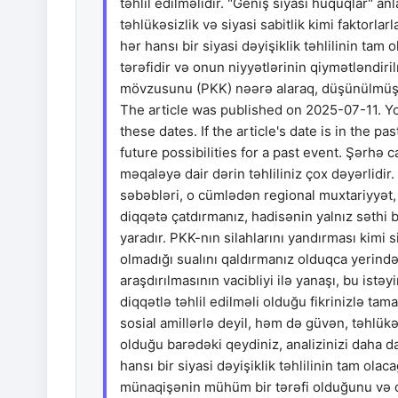
təhlil edilməlidir. "Geniş siyasi hüquqlar" anl
təhlükəsizlik və siyasi sabitlik kimi faktorla
hər hansı bir siyasi dəyişiklik təhlilinin tam
tərəfidir və onun niyyətlərinin qiymətləndiri
mövzusunu (PKK) nəərə alaraq, düşünülmüş 
The article was published on 2025-07-11. 
these dates. If the article's date is in the p
future possibilities for a past event. Şərhə ca
məqaləyə dair dərin təhliliniz çox dəyərlidi
səbəbləri, o cümlədən regional muxtariyyət, 
diqqətə çatdırmanız, hadisənin yalnız səthi bi
yaradır. PKK-nın silahlarını yandırması kimi 
olmadığı sualını qaldırmanız olduqca yerindəd
araşdırılmasının vacibliyi ilə yanaşı, bu is
diqqətlə təhlil edilməli olduğu fikrinizlə tam
sosial amillərlə deyil, həm də güvən, təhlükə
olduğu barədəki qeydiniz, analizinizi daha d
hansı bir siyasi dəyişiklik təhlilinin tam ola
münaqişənin mühüm bir tərəfi olduğunu və on