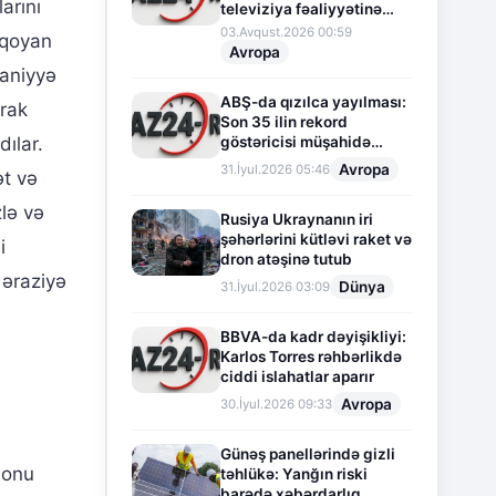
arını
televiziya fəaliyyətinə
fasilə verir
03.Avqust.2026 00:59
 qoyan
Avropa
maniyyə
ABŞ-da qızılca yayılması:
irak
Son 35 ilin rekord
göstəricisi müşahidə
dılar.
olunur
Avropa
31.İyul.2026 05:46
ət və
zlə və
Rusiya Ukraynanın iri
şəhərlərini kütləvi raket və
i
dron atəşinə tutub
 əraziyə
Dünya
31.İyul.2026 03:09
BBVA-da kadr dəyişikliyi:
Karlos Torres rəhbərlikdə
ciddi islahatlar aparır
Avropa
30.İyul.2026 09:33
Günəş panellərində gizli
 onu
təhlükə: Yanğın riski
barədə xəbərdarlıq