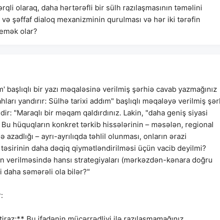
qli olaraq, daha hərtərəfli bir sülh razılaşmasının təməlini
və şəffaf dialoq mexanizminin qurulması və hər iki tərəfin
demək olar?
ım' başlıqlı bir yazı məqaləsinə verilmiş şərhiə cavab yazmağınız
ilahları yandırır: Sülhə tarixi addım" başlıqlı məqaləyə verilmiş şə
ədir: "Maraqlı bir məqam qaldırdınız. Lakin, "daha geniş siyasi
 Bu hüquqların konkret tərkib hissələrinin – məsələn, regional
azadlığı – ayrı-ayrılıqda təhlil olunması, onların ərazi
a təsirinin daha dəqiq qiymətləndirilməsi üçün vacib deyilmi?
n verilməsində hansı strategiyaları (mərkəzdən-kənara doğru
i daha səmərəli ola bilər?"
:
tiraz:** Bu ifadənin mücərrədliyi ilə razılaşmamağınız.