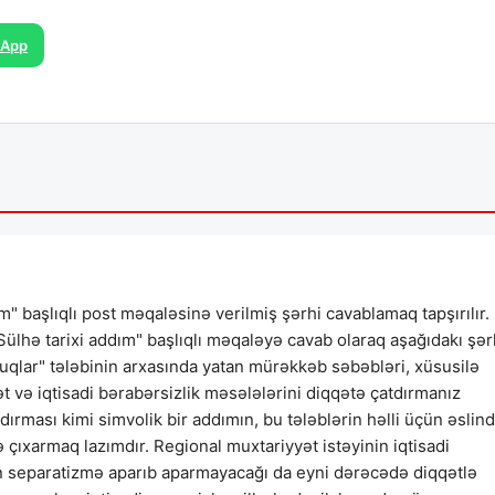
sApp
ım" başlıqlı post məqaləsinə verilmiş şərhi cavablamaq tapşırılır.
: Sülhə tarixi addım" başlıqlı məqaləyə cavab olaraq aşağıdakı şər
uqlar" tələbinin arxasında yatan mürəkkəb səbəbləri, xüsusilə
 və iqtisadi bərabərsizlik məsələlərini diqqətə çatdırmanız
ndırması kimi simvolik bir addımın, bu tələblərin həlli üçün əslin
 çıxarmaq lazımdır. Regional muxtariyyət istəyinin iqtisadi
yin separatizmə aparıb aparmayacağı da eyni dərəcədə diqqətlə