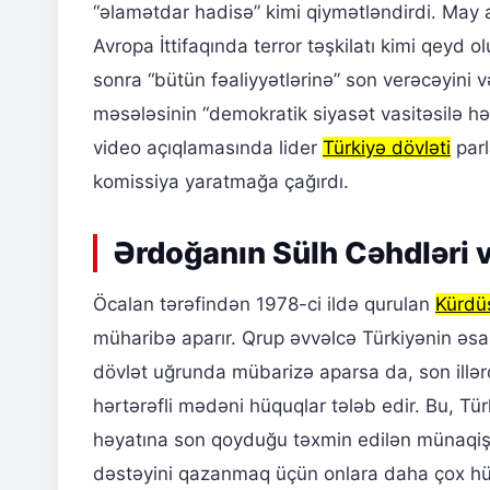
“əlamətdar hadisə” kimi qiymətləndirdi. May
Avropa İttifaqında terror təşkilatı kimi qeyd 
sonra “bütün fəaliyyətlərinə” son verəcəyini
məsələsinin “demokratik siyasət vasitəsilə həl
video açıqlamasında lider
Türkiyə dövləti
parl
komissiya yaratmağa çağırdı.
Ərdoğanın Sülh Cəhdləri v
Öcalan tərəfindən 1978-ci ildə qurulan
Kürdüs
müharibə aparır. Qrup əvvəlcə Türkiyənin əsa
dövlət uğrunda mübarizə aparsa da, son illə
hərtərəfli mədəni hüquqlar tələb edir. Bu, T
həyatına son qoyduğu təxmin edilən münaqişəni 
dəstəyini qazanmaq üçün onlara daha çox hüq