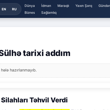
Dünya
İdman
Maraqlı
Yaxın Şərq
Gündə
EN
RU
Biznes
Sağlamlıq
 Sülhə tarixi addım
 hələ hazırlanmayıb.
Silahları Təhvil Verdi