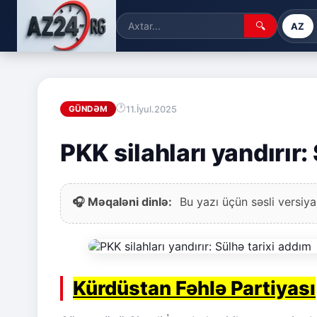
🔍
AZ
11.İyul.2025
GÜNDƏM
PKK silahları yandırır:
🎧 Məqaləni dinlə:
Bu yazı üçün səsli versiya
Kürdüstan Fəhlə Partiyası