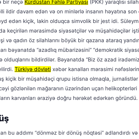
ə bir neçə
Kürdüstan Fəhlə Partiyası
(PKK) yaraqlısı silahl
lli ildir davam edən və on minlərlə insanın həyatına son
 edən kiçik, lakin olduqca simvolik bir jest idi. Süley
a keçirilən mərasimdə siyasətçilər və müşahidəçilər işt
şi və qadın öz silahlarını böyük bir qazana ataraq yandır
arı bəyanatda “azadlıq mübarizəsini” “demokratik siyas
 olduqlarını bildirdilər. Bəyanatda “Biz öz azad iradəmi
ilirdi.
Türkiyə dövləti
xəbər kanalları mərasimi nəfəslərin
 kiçik bir müşahidəçi qrupu istisna olmaqla, jurnalistlər
əcəyi gözlənilən mağaranın üzərindən uçan helikopterləri
onların karvanları əraziyə doğru hərəkət edərkən göründü.
nüş
ılan bu addımı “dönməz bir dönüş nöqtəsi” adlandırdı və