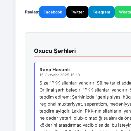
Paylaş:
Facebook
Twitter
Telegram
What
Oxucu Şərhləri
Rəna Həsənli
15.Oktyabr.2025 15:10
Sizə "PKK silahları yandırır: Sülhə tarixi add
Orijinal şərh belədir: "PKK silahları yandırır
təqdim edirəm: Şərhinizdə "geniş siyasi hüq
regional muxtariyyət, separatizm, mədəniyyət
təqdirəlayiqdir. Lakin, PKK-nın silahlarını ya
nə qədər yetərli olub-olmadığı sualını da önə
köklərini araşdırmaq vacib olsa da, bu istə