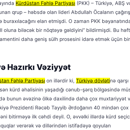
 ayında
Kürdüstan Fəhlə Partiyası
(PKK) – Türkiyə, ABŞ v
olunan qrup – həbsdə olan lideri Abdullah Öcalanın çağırı
 və buraxılacağını elan etmişdi. O zaman PKK bəyanatınd
l oluna biləcək bir nöqtəyə gəldiyini” bildirmişdi. Bu həf
amentini daha geniş sülh prosesini idarə etmək üçün bir
ə Hazırkı Vəziyyət
tan Fəhlə Partiyası
on illərdir ki,
Türkiyə dövləti
nə qarşı
sən kürd əhalisinin yaşadığı cənub-şərq bölgəsində müs
rdə bunun əvəzinə ölkə daxilində daha çox muxtariyyət 
ürkiyə Prezidenti Rəcəb Tayyib Ərdoğanın 40 mindən çox 
bitirməyə ilk cəhdi deyil. O, əvvəlki illərdə kürd seçici
uqlar verərək və dillərindən istifadəyə qoyulan