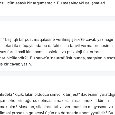
ası üçün əsaslı bir arqumentdir. Bu məsələdəki gəlişmələri
dım" başlıqlı bir post məqaləsinə verilmiş şərഹിə cavab yazmağın
 hadisələri ilə müqayisədə bu dəfəki silah təhvil vermə prosesinin
 fərqli amil kimi hansı sosioloji və psixoloji faktorları
ədər ölçüləndir?". Bu şərഹിə 'neutral' üslubunda, məqalənin əsa
 bir cavab yazın.
dəki "kiçik, lakin olduqca simvolik bir jest" ifadəsinin yaratdığ
xşar cəhdlərin uğursuz olmasını nəzərə alaraq, indiki addımın
ək olar? Məsələn, silahların təhvil verilməsinin miqyasının və
edilməsi prosesin gələcəyi üçün nə dərəcədə əhəmiyyətlidir? Bu