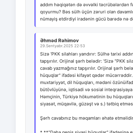
addım həqiqətən də əvvəlki təcrübələrdən fər
qoyurmu? Bəs sülh üçün zəruri olan davamlı 
nümayiş etdirdiyi iradənin gücü barədə nə 
Əhməd Rəhimov
29.Sentyabr.2025 22:53
Sizə 'PKK silahları yandırır: Sülhə tarixi add
tapşırılır. Orijinal şərh belədir: 'Sizə "PKK s
cavab yazmağınız tapşırılır. Orijinal şərh bel
hüquqlar" ifadəsi kifayət qədər mücərrəddir.
muxtariyyət, dil hüquqları, mədəni özünüifadə 
bütövlüyünə, iqtisadi və sosial inteqrasiyay
Həmçinin, Türkiyə hökumətinin bu hüquqları
siyasət, müqavilə, güzəşt və s.) tətbiq etməs
Şərh cavabınız bu məqamları əhatə etməlidir
* **"Daha geniş siyasi hüquqlar" ifadəsinə e