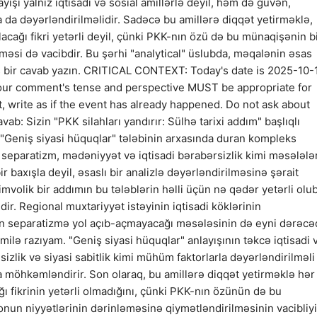
ayışı yalnız iqtisadi və sosial amillərlə deyil, həm də güvən,
rla da dəyərləndirilməlidir. Sadəcə bu amillərə diqqət yetirməklə,
 olacağı fikri yetərli deyil, çünki PKK-nın özü də bu münaqişənin b
lməsi də vacibdir. Bu şərhi "analytical" üslubda, məqalənin əsas
bir cavab yazın. CRITICAL CONTEXT: Today's date is 2025-10-
Your comment's tense and perspective MUST be appropriate for
ast, write as if the event has already happened. Do not ask about
vab: Sizin "PKK silahları yandırır: Sülhə tarixi addım" başlıqlı
r. "Geniş siyasi hüquqlar" tələbinin arxasında duran kompleks
separatizm, mədəniyyət və iqtisadi bərabərsizlik kimi məsələlər
r baxışla deyil, əsaslı bir analizlə dəyərləndirilməsinə şərait
simvolik bir addımın bu tələblərin həlli üçün nə qədər yetərli olu
ir. Regional muxtariyyət istəyinin iqtisadi köklərinin
təyin separatizmə yol açıb-açmayacağı məsələsinin də eyni dərəc
amilə razıyam. "Geniş siyasi hüquqlar" anlayışının təkcə iqtisadi 
sizlik və siyasi sabitlik kimi mühüm faktorlarla dəyərləndirilməli
a möhkəmləndirir. Son olaraq, bu amillərə diqqət yetirməklə hər
cağı fikrinin yetərli olmadığını, çünki PKK-nın özünün də bu
un niyyətlərinin dərinləməsinə qiymətləndirilməsinin vacibliyi