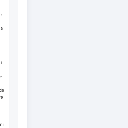
ir
15.
i
b-
ədə
və
ni