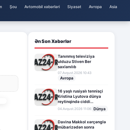
m
Şou
Avtomobil xəbərləri
Siyasət
Avropa
Asia
Ən Son Xəbərlər
Tanınmış televiziya
ulduzu Stiven Ber
saxlanılıb
07.Avqust.2026 10:43
Avropa
16 yaşlı rusiyalı tennisçi
Kristina Lyutova dünya
reytinqində ciddi
irəliləyişə imza atdı
Dünya
04.Avqust.2026 11:06
Davina Makkol xərçənglə
mübarizədən sonra