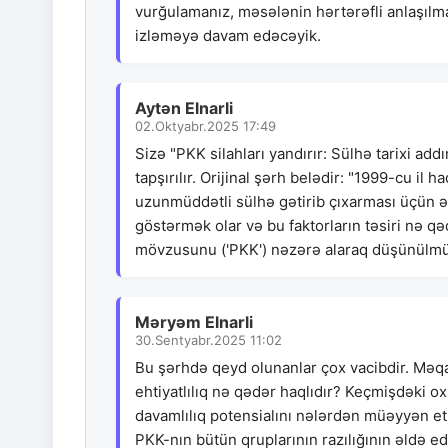
vurğulamanız, məsələnin hərtərəfli anlaşılm
izləməyə davam edəcəyik.
Aytən Elnarli
02.Oktyabr.2025 17:49
Sizə "PKK silahları yandırır: Sülhə tarixi ad
tapşırılır. Orijinal şərh belədir: "1999-cu il
uzunmüddətli sülhə gətirib çıxarması üçün əsas
göstərmək olar və bu faktorların təsiri nə q
mövzusunu ('PKK') nəzərə alaraq düşünülmüş
Məryəm Elnarli
30.Sentyabr.2025 11:02
Bu şərhdə qeyd olunanlar çox vacibdir. Məqalə
ehtiyatlılıq nə qədər haqlıdır? Keçmişdəki o
davamlılıq potensialını nələrdən müəyyən etm
PKK-nın bütün qruplarının razılığının əldə 