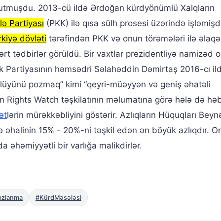
 tutmuşdu. 2013-cü ildə Ərdoğan kürdyönümlü Xalqların
ə Partiyası
(PKK) ilə qısa sülh prosesi üzərində işləmişd
rkiyə dövləti
tərəfindən PKK və onun törəmələri ilə əlaq
rt tədbirlər görüldü. Bir vaxtlar prezidentliyə namizəd 
ik Partiyasının həmsədri Səlahəddin Dəmirtaş 2016-cı il
tövlüyünü pozmaq” kimi “qeyri-müəyyən və geniş əhatəli
n Rights Watch təşkilatının məlumatına görə hələ də hə
ət
lərin mürəkkəbliyini göstərir. Azlıqların Hüquqları Beyn
əhalinin 15% - 20%-ni təşkil edən ən böyük azlıqdır. On
a əhəmiyyətli bir varlığa malikdirlər.
sızlanma
#KürdMəsələsi