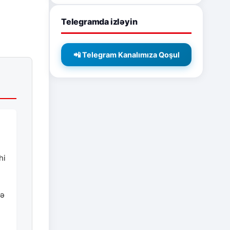
Telegramda izləyin
📲 Telegram Kanalımıza Qoşul
hi
də