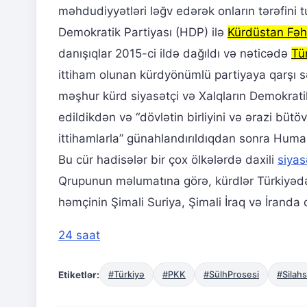
məhdudiyyətləri ləğv edərək onların tərəfini
Demokratik Partiyası (HDP) ilə
Kürdüstan Fəhl
danışıqlar 2015-ci ildə dağıldı və nəticədə
Tü
ittiham olunan kürdyönümlü partiyaya qarşı sə
məşhur kürd siyasətçi və Xalqların Demokrat
edildikdən və “dövlətin birliyini və ərazi bü
ittihamlarla” günahlandırıldıqdan sonra Huma
Bu cür hadisələr bir çox ölkələrdə daxili
siyas
Qrupunun məlumatına görə, kürdlər Türkiyədə 
həmçinin Şimali Suriya, Şimali İraq və İranda d
24 saat
Etiketlər:
#Türkiyə
#PKK
#SülhProsesi
#Silah