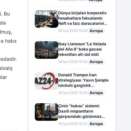
Dünya birjaları korporativ
i. Bu
hesabatlara fokuslanıb:
ədə
Neft və faiz dərəcələrinin
təsiri altında cari vəziyyət
Avropa
26.İyul.2026 10:50
olmuş,
də həbs
İbay Llanosun "La Velada
del Año 6" boks gecəsi
rekordları alt-üst etdi
bsdədir.
Avropa
26.İyul.2026 10:50
əlxalq
Donald Trampın İran
lar
strategiyası: Yaxın Şərqdə
növbəti gərginlik
mərhələsi
Avropa
26.İyul.2026 10:50
Çinin “hukou” sistemi:
Daxili miqrantların
qarşısındakı görünməz
sədd
Avropa
26.İyul.2026 10:22