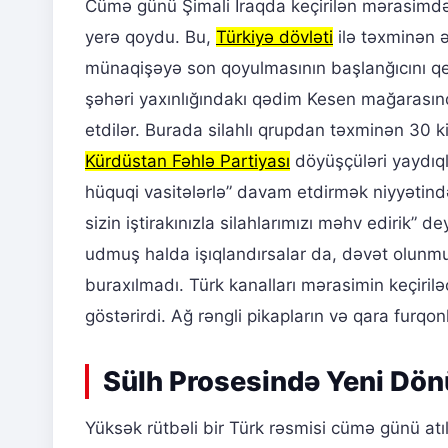
Cümə günü Şimali İraqda keçirilən mərasimd
yerə qoydu. Bu,
Türkiyə dövləti
ilə təxminən ə
münaqişəyə son qoyulmasının başlanğıcını qeyd
şəhəri yaxınlığındakı qədim Kesen mağarasınd
etdilər. Burada silahlı qrupdan təxminən 30 ki
Kürdüstan Fəhlə Partiyası
döyüşçüləri yaydıql
hüquqi vasitələrlə” davam etdirmək niyyətində
sizin iştirakınızla silahlarımızı məhv edirik” dey
udmuş halda işıqlandırsalar da, dəvət olunmuş
buraxılmadı. Türk kanalları mərasimin keçiril
göstərirdi. Ağ rəngli pikapların və qara furq
Sülh Prosesində Yeni Dö
Yüksək rütbəli bir Türk rəsmisi cümə günü at