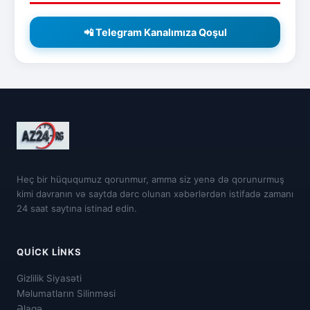
📲 Telegram Kanalımıza Qoşul
Heç bir hüququmuz qorunmur, amma siz yenə də qorunurmuş
kimi davranın və saytda dərc olunan xəbərlərdən istifadə zamanı
24 saat saytına istinad edin.
QUICK LINKS
Gizlilik Siyasəti
Məlumatların Silinməsi
Əlaqə