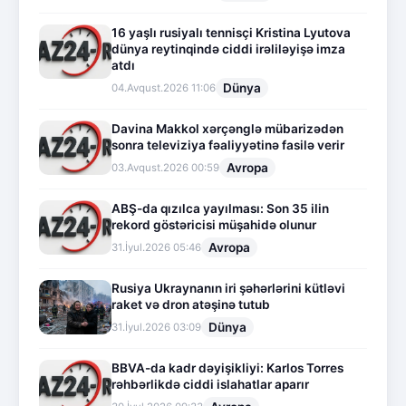
16 yaşlı rusiyalı tennisçi Kristina Lyutova
dünya reytinqində ciddi irəliləyişə imza
atdı
Dünya
04.Avqust.2026 11:06
Davina Makkol xərçənglə mübarizədən
sonra televiziya fəaliyyətinə fasilə verir
Avropa
03.Avqust.2026 00:59
ABŞ-da qızılca yayılması: Son 35 ilin
rekord göstəricisi müşahidə olunur
Avropa
31.İyul.2026 05:46
Rusiya Ukraynanın iri şəhərlərini kütləvi
raket və dron atəşinə tutub
Dünya
31.İyul.2026 03:09
BBVA-da kadr dəyişikliyi: Karlos Torres
rəhbərlikdə ciddi islahatlar aparır