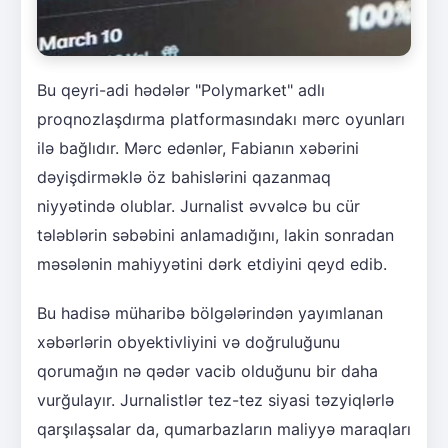
Bu qeyri-adi hədələr "Polymarket" adlı
proqnozlaşdırma platformasındakı mərc oyunları
ilə bağlıdır. Mərc edənlər, Fabianın xəbərini
dəyişdirməklə öz bahislərini qazanmaq
niyyətində olublar. Jurnalist əvvəlcə bu cür
tələblərin səbəbini anlamadığını, lakin sonradan
məsələnin mahiyyətini dərk etdiyini qeyd edib.
Bu hadisə müharibə bölgələrindən yayımlanan
xəbərlərin obyektivliyini və doğruluğunu
qorumağın nə qədər vacib olduğunu bir daha
vurğulayır. Jurnalistlər tez-tez siyasi təzyiqlərlə
qarşılaşsalar da, qumarbazların maliyyə maraqları