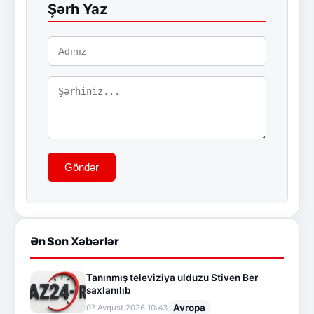
Şərh Yaz
Göndər
Ən Son Xəbərlər
Tanınmış televiziya ulduzu Stiven Ber
saxlanılıb
Avropa
07.Avqust.2026 10:43