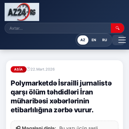
🔍
AZ
EN
RU
22.Mart.2026
ASIA
Polymarketdə İsrailli jurnalistə
qarşı ölüm təhdidləri İran
müharibəsi xəbərlərinin
etibarlılığına zərbə vurur.
🎧 Məqaləni dinlə:
Bu yazı üçün səsli