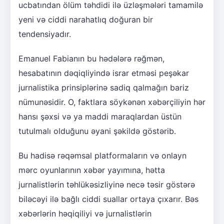
ucbatından ölüm təhdidi ilə üzləşmələri tamamilə
yeni və ciddi narahatlıq doğuran bir
tendensiyadır.
Emanuel Fabianın bu hədələrə rəğmən,
hesabatının dəqiqliyində israr etməsi peşəkar
jurnalistika prinsiplərinə sadiq qalmağın bariz
nümunəsidir. O, faktlara söykənən xəbərçiliyin hər
hansı şəxsi və ya maddi maraqlardan üstün
tutulmalı olduğunu əyani şəkildə göstərib.
Bu hadisə rəqəmsal platformaların və onlayn
mərc oyunlarının xəbər yayımına, hətta
jurnalistlərin təhlükəsizliyinə necə təsir göstərə
biləcəyi ilə bağlı ciddi suallar ortaya çıxarır. Bəs
xəbərlərin həqiqiliyi və jurnalistlərin