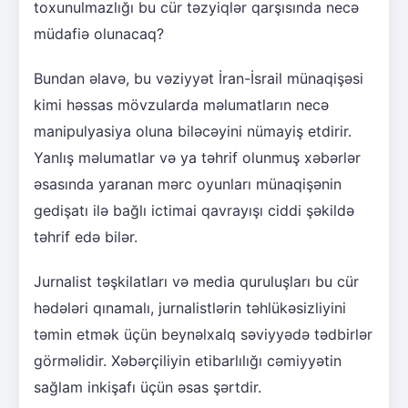
toxunulmazlığı bu cür təzyiqlər qarşısında necə
müdafiə olunacaq?
Bundan əlavə, bu vəziyyət İran-İsrail münaqişəsi
kimi həssas mövzularda məlumatların necə
manipulyasiya oluna biləcəyini nümayiş etdirir.
Yanlış məlumatlar və ya təhrif olunmuş xəbərlər
əsasında yaranan mərc oyunları münaqişənin
gedişatı ilə bağlı ictimai qavrayışı ciddi şəkildə
təhrif edə bilər.
Jurnalist təşkilatları və media quruluşları bu cür
hədələri qınamalı, jurnalistlərin təhlükəsizliyini
təmin etmək üçün beynəlxalq səviyyədə tədbirlər
görməlidir. Xəbərçiliyin etibarlılığı cəmiyyətin
sağlam inkişafı üçün əsas şərtdir.