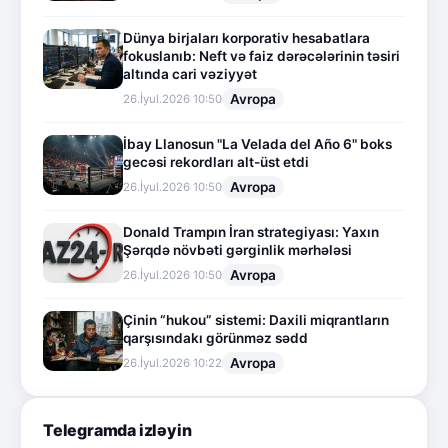
Dünya birjaları korporativ hesabatlara
fokuslanıb: Neft və faiz dərəcələrinin təsiri
altında cari vəziyyət
Avropa
26.İyul.2026 10:50
İbay Llanosun "La Velada del Año 6" boks
gecəsi rekordları alt-üst etdi
Avropa
26.İyul.2026 10:50
Donald Trampın İran strategiyası: Yaxın
Şərqdə növbəti gərginlik mərhələsi
Avropa
26.İyul.2026 10:50
Çinin “hukou” sistemi: Daxili miqrantların
qarşısındakı görünməz sədd
Avropa
26.İyul.2026 10:22
Telegramda izləyin