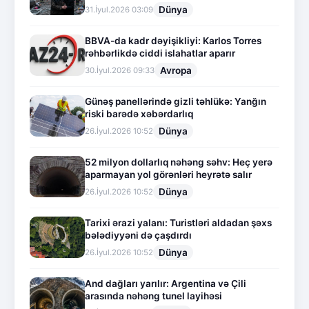
Dünya
31.İyul.2026 03:09
BBVA-da kadr dəyişikliyi: Karlos Torres
rəhbərlikdə ciddi islahatlar aparır
Avropa
30.İyul.2026 09:33
Günəş panellərində gizli təhlükə: Yanğın
riski barədə xəbərdarlıq
Dünya
26.İyul.2026 10:52
52 milyon dollarlıq nəhəng səhv: Heç yerə
aparmayan yol görənləri heyrətə salır
Dünya
26.İyul.2026 10:52
Tarixi ərazi yalanı: Turistləri aldadan şəxs
bələdiyyəni də çaşdırdı
Dünya
26.İyul.2026 10:52
And dağları yarılır: Argentina və Çili
arasında nəhəng tunel layihəsi