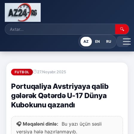
🔍
AZ
EN
RU
27.Noyabr.2025
FUTBOL
Portuqaliya Avstriyaya qalib
gələrək Qətərdə U-17 Dünya
Kubokunu qazandı
🎧 Məqaləni dinlə:
Bu yazı üçün səsli
versiya hələ hazırlanmayıb.