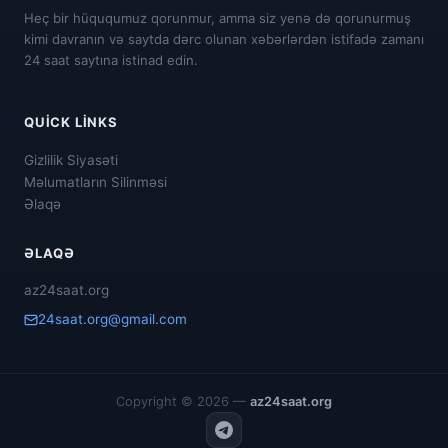
Heç bir hüququmuz qorunmur, amma siz yenə də qorunurmuş
kimi davranın və saytda dərc olunan xəbərlərdən istifadə zamanı
24 saat saytına istinad edin.
QUICK LINKS
Gizlilik Siyasəti
Məlumatların Silinməsi
Əlaqə
ƏLAQƏ
az24saat.org
24saat.org@gmail.com
Copyright © 2026 —
az24saat.org