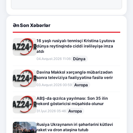
Ən Son Xəbərlər
16 yaşlı rusiyalı tennisçi Kristina Lyutova
dünya reytinqində ciddi irəliləyişə imza
atdı
Dünya
04.Avqust.2026 11:06
Davina Makkol xərçənglə mübarizədən
sonra televiziya fəaliyyətinə fasilə verir
Avropa
03.Avqust.2026 00:59
ABŞ-da qızılca yayılması: Son 35 ilin
rekord göstəricisi müşahidə olunur
Avropa
31.İyul.2026 05:46
Rusiya Ukraynanın iri şəhərlərini kütləvi
raket və dron atəşinə tutub