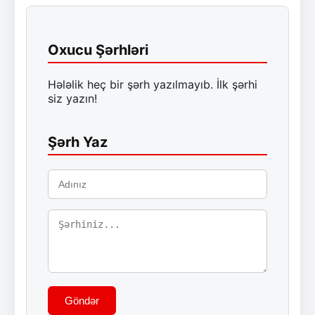
Oxucu Şərhləri
Hələlik heç bir şərh yazılmayıb. İlk şərhi
siz yazın!
Şərh Yaz
Göndər