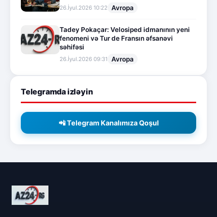
Avropa
26.İyul.2026 10:22
Tadey Pokaçar: Velosiped idmanının yeni
fenomeni və Tur de Fransın əfsanəvi
səhifəsi
Avropa
26.İyul.2026 09:31
Telegramda izləyin
📲 Telegram Kanalımıza Qoşul