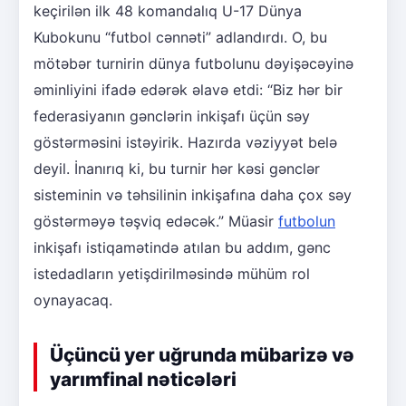
keçirilən ilk 48 komandalıq U-17 Dünya
Kubokunu “futbol cənnəti” adlandırdı. O, bu
mötəbər turnirin dünya futbolunu dəyişəcəyinə
əminliyini ifadə edərək əlavə etdi: “Biz hər bir
federasiyanın gənclərin inkişafı üçün səy
göstərməsini istəyirik. Hazırda vəziyyət belə
deyil. İnanırıq ki, bu turnir hər kəsi gənclər
sisteminin və təhsilinin inkişafına daha çox səy
göstərməyə təşviq edəcək.” Müasir
futbolun
inkişafı istiqamətində atılan bu addım, gənc
istedadların yetişdirilməsində mühüm rol
oynayacaq.
Üçüncü yer uğrunda mübarizə və
yarımfinal nəticələri