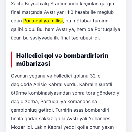
Xəlifə Beynəlxalq Stadionunda keçirilən gərgin
final matçında Avstriyanı 1:0 hesabı ilə məğlub
edən
Portuqaliya millisi
, bu mötəbər turnirin
qalibi oldu. Bu, həm Avstriya, həm də Portuqaliya
üçün bu səviyyədə ilk final təcrübəsi idi.
Həlledici qol və bombardirlərin
mübarizəsi
Oyunun yeganə və həlledici qolunu 32-ci
dəqiqədə Anisio Kabral vurdu. Kabralın sürətli
ötürmə kombinasiyasından sonra tora göndərdiyi
dəqiq zərbə, Portuqaliya komandasına
çempionluq gətirdi. Turnirin əsas bombardiri,
finala qədər səkkiz qolla Avstriyalı Yohannes
Mozer idi. Lakin Kabral yeddi qolla onun yaxın