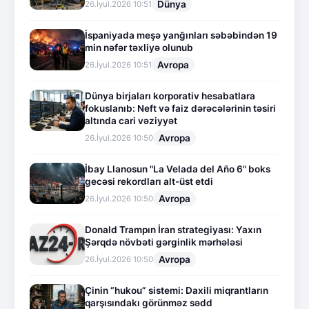
Dünya
26.İyul.2026 10:51
İspaniyada meşə yanğınları səbəbindən 19
min nəfər təxliyə olunub
Avropa
26.İyul.2026 10:51
Dünya birjaları korporativ hesabatlara
fokuslanıb: Neft və faiz dərəcələrinin təsiri
altında cari vəziyyət
Avropa
26.İyul.2026 10:50
İbay Llanosun "La Velada del Año 6" boks
gecəsi rekordları alt-üst etdi
Avropa
26.İyul.2026 10:50
Donald Trampın İran strategiyası: Yaxın
Şərqdə növbəti gərginlik mərhələsi
Avropa
26.İyul.2026 10:50
Çinin “hukou” sistemi: Daxili miqrantların
qarşısındakı görünməz sədd