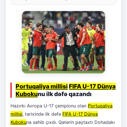
Portuqaliya millisi
FIFA U-17 Dünya
Kuboku
nu ilk dəfə qazandı
Hazırkı Avropa U-17 çempionu olan
Portuqaliya
millisi
, tarixində ilk dəfə
FIFA U-17 Dünya
Kuboku
na sahib çıxdı. Qətərin paytaxtı Dohadakı