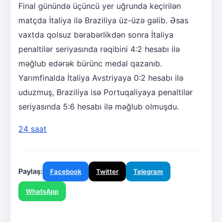
Final günündə üçüncü yer uğrunda keçirilən
matçda İtaliya ilə Braziliya üz-üzə gəlib. Əsas
vaxtda qolsuz bərabərlikdən sonra İtaliya
penaltilər seriyasında rəqibini 4:2 hesabı ilə
məğlub edərək bürünc medal qazanıb.
Yarımfinalda İtaliya Avstriyaya 0:2 hesabı ilə
uduzmuş, Braziliya isə Portuqaliyaya penaltilər
seriyasında 5:6 hesabı ilə məğlub olmuşdu.
24 saat
Paylaş:
Facebook
Twitter
Telegram
WhatsApp