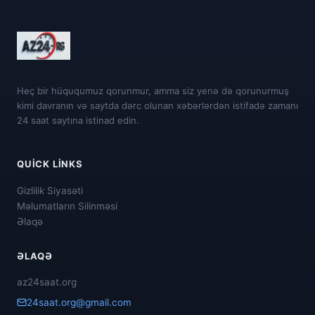
Heç bir hüququmuz qorunmur, amma siz yenə də qorunurmuş
kimi davranın və saytda dərc olunan xəbərlərdən istifadə zamanı
24 saat saytına istinad edin.
QUICK LINKS
Gizlilik Siyasəti
Məlumatların Silinməsi
Əlaqə
ƏLAQƏ
az24saat.org
24saat.org@gmail.com