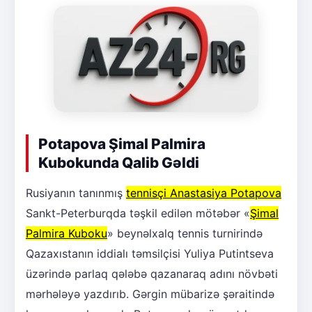
Potapova Şimal Palmira
Kubokunda Qalib Gəldi
Rusiyanın tanınmış
tennisçi Anastasiya Potapova
Sankt-Peterburqda təşkil edilən mötəbər «
Şimal
Palmira Kuboku
» beynəlxalq tennis turnirində
Qazaxıstanın iddialı təmsilçisi Yuliya Putintseva
üzərində parlaq qələbə qazanaraq adını növbəti
mərhələyə yazdırıb. Gərgin mübarizə şəraitində