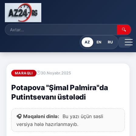
🔍
AZ
EN
RU
30.Noyabr.2025
MARAQLI
Potapova "Şimal Palmira"da
Putintsevanı üstələdi
🎧 Məqaləni dinlə:
Bu yazı üçün səsli
versiya hələ hazırlanmayıb.