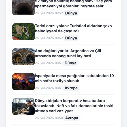
52 milyon dollarlıq nəhəng səhv: Heç yerə
aparmayan yol görənləri heyrətə salır
Dünya
26.İyul.2026 10:52
Tarixi ərazi yalanı: Turistləri aldadan şəxs
bələdiyyəni də çaşdırdı
Dünya
26.İyul.2026 10:52
And dağları yarılır: Argentina və Çili
arasında nəhəng tunel layihəsi
Dünya
26.İyul.2026 10:51
İspaniyada meşə yanğınları səbəbindən 19
min nəfər təxliyə olunub
Avropa
26.İyul.2026 10:51
Dünya birjaları korporativ hesabatlara
fokuslanıb: Neft və faiz dərəcələrinin təsiri
altında cari vəziyyət
Avropa
26.İyul.2026 10:50