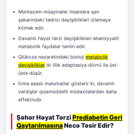
Müntəzəm müayinələr insanlara qan
şəkərindəki tədrici dəyişiklikləri izləməyə
kömək edir.
Davamlı həyat tərzi dəyişiklikləri əhəmiyyətli
metabolik faydalar təmin edir.
Qlükoza nəzarətindəki bioloji
metabolik
dəyişikliklər
iki illik adaptasiya dövrü ilə üst-
üstə düşür.
İcma əsaslı məlumatlar göstərir ki, davamlı
vərdişlər qısamüddətli müdaxilələrdən daha
effektivdir.
Şəhər Həyat Tərzi
Prediabetin Geri
Qaytarılmasına
Necə Təsir Edir?