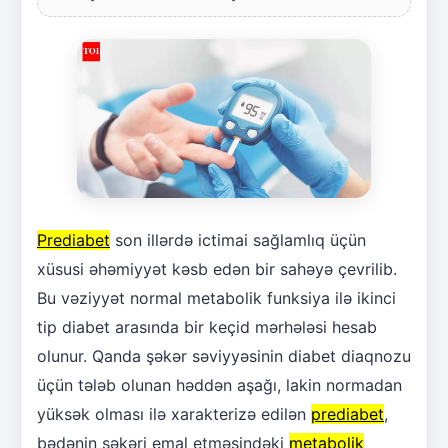
Prediabet
son illərdə ictimai sağlamlıq üçün
xüsusi əhəmiyyət kəsb edən bir sahəyə çevrilib.
Bu vəziyyət normal metabolik funksiya ilə ikinci
tip diabet arasında bir keçid mərhələsi hesab
olunur. Qanda şəkər səviyyəsinin diabet diaqnozu
üçün tələb olunan həddən aşağı, lakin normadan
yüksək olması ilə xarakterizə edilən
prediabet
,
bədənin şəkəri emal etməsindəki
metabolik