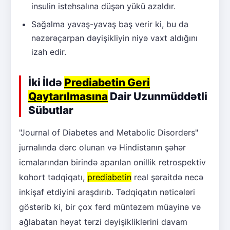
insulin istehsalına düşən yükü azaldır.
Sağalma yavaş-yavaş baş verir ki, bu da
nəzərəçarpan dəyişikliyin niyə vaxt aldığını
izah edir.
İki İldə
Prediabetin Geri
Qaytarılmasına
Dair Uzunmüddətli
Sübutlar
"Journal of Diabetes and Metabolic Disorders"
jurnalında dərc olunan və Hindistanın şəhər
icmalarından birində aparılan onillik retrospektiv
kohort tədqiqatı,
prediabetin
real şəraitdə necə
inkişaf etdiyini araşdırıb. Tədqiqatın nəticələri
göstərib ki, bir çox fərd müntəzəm müayinə və
ağlabatan həyat tərzi dəyişikliklərini davam