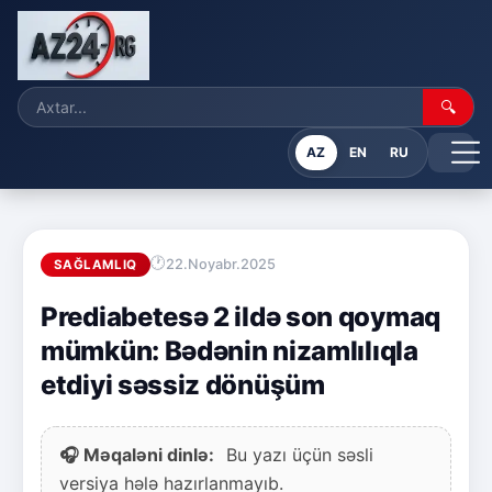
🔍
AZ
EN
RU
22.Noyabr.2025
SAĞLAMLIQ
Prediabetesə 2 ildə son qoymaq
mümkün: Bədənin nizamlılıqla
etdiyi səssiz dönüşüm
🎧 Məqaləni dinlə:
Bu yazı üçün səsli
versiya hələ hazırlanmayıb.