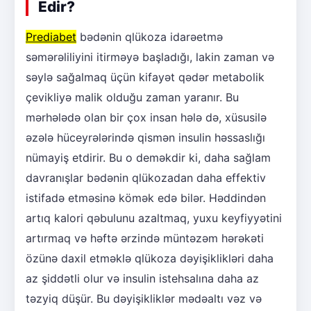
Edir?
Prediabet
bədənin qlükoza idarəetmə
səmərəliliyini itirməyə başladığı, lakin zaman və
səylə sağalmaq üçün kifayət qədər metabolik
çevikliyə malik olduğu zaman yaranır. Bu
mərhələdə olan bir çox insan hələ də, xüsusilə
əzələ hüceyrələrində qismən insulin həssaslığı
nümayiş etdirir. Bu o deməkdir ki, daha sağlam
davranışlar bədənin qlükozadan daha effektiv
istifadə etməsinə kömək edə bilər. Həddindən
artıq kalori qəbulunu azaltmaq, yuxu keyfiyyətini
artırmaq və həftə ərzində müntəzəm hərəkəti
özünə daxil etməklə qlükoza dəyişiklikləri daha
az şiddətli olur və insulin istehsalına daha az
təzyiq düşür. Bu dəyişikliklər mədəaltı vəz və