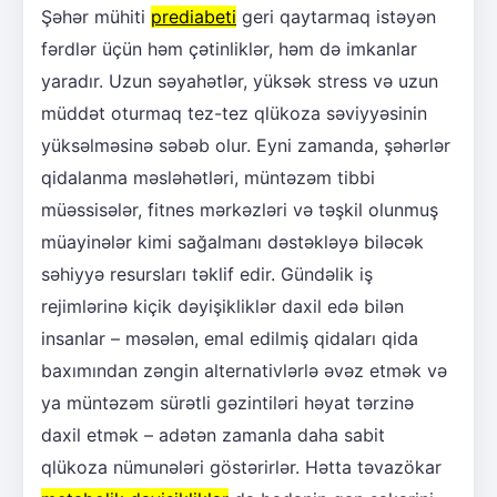
Şəhər mühiti
prediabeti
geri qaytarmaq istəyən
fərdlər üçün həm çətinliklər, həm də imkanlar
yaradır. Uzun səyahətlər, yüksək stress və uzun
müddət oturmaq tez-tez qlükoza səviyyəsinin
yüksəlməsinə səbəb olur. Eyni zamanda, şəhərlər
qidalanma məsləhətləri, müntəzəm tibbi
müəssisələr, fitnes mərkəzləri və təşkil olunmuş
müayinələr kimi sağalmanı dəstəkləyə biləcək
səhiyyə resursları təklif edir. Gündəlik iş
rejimlərinə kiçik dəyişikliklər daxil edə bilən
insanlar – məsələn, emal edilmiş qidaları qida
baxımından zəngin alternativlərlə əvəz etmək və
ya müntəzəm sürətli gəzintiləri həyat tərzinə
daxil etmək – adətən zamanla daha sabit
qlükoza nümunələri göstərirlər. Hətta təvazökar