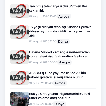
Tanınmış televiziya ulduzu Stiven Ber
saxlanılıb
Avropa
07.Avqust.2026 10:43
16 yaşlı rusiyalı tennisçi Kristina Lyutova
dünya reytinqində ciddi irəliləyişə imza
atdı
Dünya
04.Avqust.2026 11:06
Davina Makkol xərçənglə mübarizədən
sonra televiziya fəaliyyətinə fasilə verir
Avropa
03.Avqust.2026 00:59
ABŞ-da qızılca yayılması: Son 35 ilin
rekord göstəricisi müşahidə olunur
Avropa
31.İyul.2026 05:46
Rusiya Ukraynanın iri şəhərlərini kütləvi
raket və dron atəşinə tutub
Dünya
31.İyul.2026 03:09