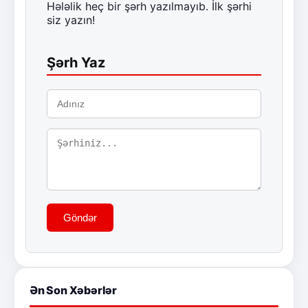
Hələlik heç bir şərh yazılmayıb. İlk şərhi
siz yazın!
Şərh Yaz
Göndər
Ən Son Xəbərlər