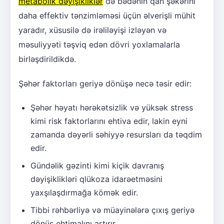
metabolik dəyişikliklər
də bədənin qan şəkərini
daha effektiv tənzimləməsi üçün əlverişli mühit
yaradır, xüsusilə də irəliləyişi izləyən və
məsuliyyəti təşviq edən dövri yoxlamalarla
birləşdirildikdə.
Şəhər faktorları geriyə dönüşə necə təsir edir:
Şəhər həyatı hərəkətsizlik və yüksək stress
kimi risk faktorlarını ehtiva edir, lakin eyni
zamanda dəyərli səhiyyə resursları da təqdim
edir.
Gündəlik gəzinti kimi kiçik davranış
dəyişiklikləri qlükoza idarəetməsini
yaxşılaşdırmağa kömək edir.
Tibbi rəhbərliyə və müayinələrə çıxış geriyə
dönüş ehtimalını artırır.