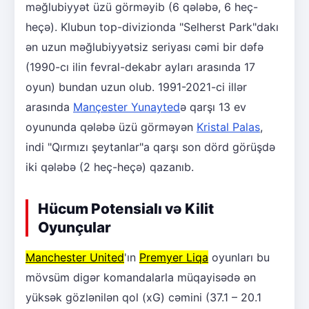
məğlubiyyət üzü görməyib (6 qələbə, 6 heç-
heçə). Klubun top-divizionda "Selherst Park"dakı
ən uzun məğlubiyyətsiz seriyası cəmi bir dəfə
(1990-cı ilin fevral-dekabr ayları arasında 17
oyun) bundan uzun olub. 1991-2021-ci illər
arasında
Mançester Yunayted
ə qarşı 13 ev
oyununda qələbə üzü görməyən
Kristal Palas
,
indi "Qırmızı şeytanlar"a qarşı son dörd görüşdə
iki qələbə (2 heç-heçə) qazanıb.
Hücum Potensialı və Kilit
Oyunçular
Manchester United
'ın
Premyer Liqa
oyunları bu
mövsüm digər komandalarla müqayisədə ən
yüksək gözlənilən qol (xG) cəmini (37.1 – 20.1