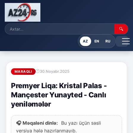
🔍
AZ
EN
RU
30.Noyabr.2025
MARAQLI
Premyer Liqa: Kristal Palas -
Mançester Yunayted - Canlı
yeniləmələr
🎧 Məqaləni dinlə:
Bu yazı üçün səsli
versiya hələ hazırlanmayıb.