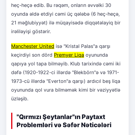
heç-heçə edib. Bu rəqəm, onların əvvəlki 30
oyunda əldə etdiyi cəmi üç qələbə (6 heç-heçə,
21 məğlubiyyət) ilə müqayisədə diqqətəlayiq bir
irəliləyişi göstərir.
Manchester United
isə "Kristal Palas"a qarşı
keçirdiyi son dörd
Premyer Liqa
oyununda
qapıya yol tapa bilməyib. Klub tarixində cəmi iki
dəfə (1920-1922-ci illərdə "Blekbörn"ə və 1971-
1973-cü illərdə "Everton"a qarşı) ardıcıl beş liqa
oyununda qol vura bilməmək kimi bir vəziyyətlə
üzləşib.
"Qırmızı Şeytanlar"ın Paytaxt
Problemləri və Səfər Nəticələri