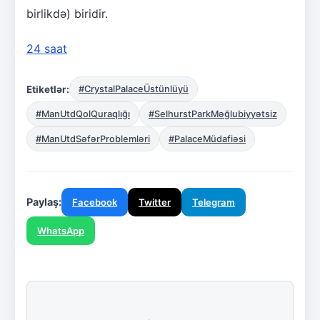
birlikdə) biridir.
24 saat
Etiketlər:
#CrystalPalaceÜstünlüyü
#ManUtdQolQuraqlığı
#SelhurstParkMəğlubiyyətsiz
#ManUtdSəfərProblemləri
#PalaceMüdafiəsi
Paylaş:
Facebook
Twitter
Telegram
WhatsApp