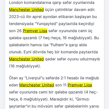
London komandalarına qarşı səfər oyunlarında
Manchester United
üçün çətinliklər davam edir.
2023-cü ilin aprel ayından etibarən başlayan bu
tendensiyada "Yunqayted" paytaxtda keçirdiyi
son 26
Premyer Liqa
səfər oyununda cəmi üç
qələbə qazanıb (7 heç-heçə, 16 məğlubiyyət). Bu
qələbələrin hamısı isə "Fulhem"ə qarşı əldə
olunub. Eyni dövrdə heç bir komanda paytaxtda
Manchester United
qədər səfər oyunu uduzmayıb
(16 məğlubiyyət).
Ötən ay "Liverpul"u səfərdə 2:1 hesabı ilə məğlub
edən
Manchester United
son 11
Premyer Liqa
səfər oyununda cəmi bir qələbə qazanıb (4 heç-
heçə, 6 məğlubiyyət). Maraqlıdır ki, "Qırmızı
şeytanlar"ın bu mövsüm səfər qələbələrinin yarısı