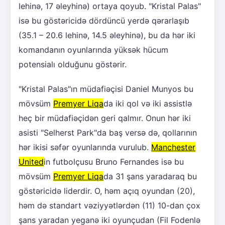
lehinə, 17 əleyhinə) ortaya qoyub. "Kristal Palas"
isə bu göstəricidə dördüncü yerdə qərarlaşıb
(35.1 – 20.6 lehinə, 14.5 əleyhinə), bu da hər iki
komandanın oyunlarında yüksək hücum
potensialı olduğunu göstərir.
"Kristal Palas"ın müdafiəçisi Daniel Munyos bu
mövsüm
Premyer Liqa
da iki qol və iki assistlə
heç bir müdafiəçidən geri qalmır. Onun hər iki
asisti "Selherst Park"da baş versə də, qollarının
hər ikisi səfər oyunlarında vurulub.
Manchester
United
in futbolçusu Bruno Fernandes isə bu
mövsüm
Premyer Liqa
da 31 şans yaradaraq bu
göstəricidə liderdir. O, həm açıq oyundan (20),
həm də standart vəziyyətlərdən (11) 10-dan çox
şans yaradan yeganə iki oyunçudan (Fil Fodenlə