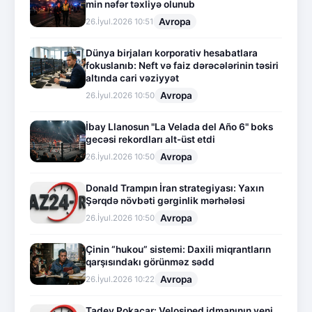
min nəfər təxliyə olunub
Avropa
26.İyul.2026 10:51
Dünya birjaları korporativ hesabatlara
fokuslanıb: Neft və faiz dərəcələrinin təsiri
altında cari vəziyyət
Avropa
26.İyul.2026 10:50
İbay Llanosun "La Velada del Año 6" boks
gecəsi rekordları alt-üst etdi
Avropa
26.İyul.2026 10:50
Donald Trampın İran strategiyası: Yaxın
Şərqdə növbəti gərginlik mərhələsi
Avropa
26.İyul.2026 10:50
Çinin “hukou” sistemi: Daxili miqrantların
qarşısındakı görünməz sədd
Avropa
26.İyul.2026 10:22
Tadey Pokaçar: Velosiped idmanının yeni