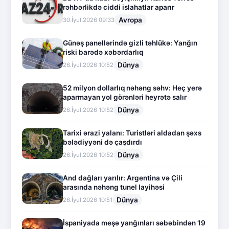
rəhbərlikdə ciddi islahatlar aparır
Avropa
30.İyul.2026 09:33
Günəş panellərində gizli təhlükə: Yanğın
riski barədə xəbərdarlıq
Dünya
26.İyul.2026 10:52
52 milyon dollarlıq nəhəng səhv: Heç yerə
aparmayan yol görənləri heyrətə salır
Dünya
26.İyul.2026 10:52
Tarixi ərazi yalanı: Turistləri aldadan şəxs
bələdiyyəni də çaşdırdı
Dünya
26.İyul.2026 10:52
And dağları yarılır: Argentina və Çili
arasında nəhəng tunel layihəsi
Dünya
26.İyul.2026 10:51
İspaniyada meşə yanğınları səbəbindən 19