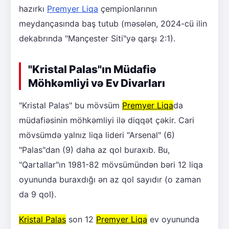
hazırkı
Premyer Liqa
çempionlarının
meydançasında baş tutub (məsələn, 2024-cü ilin
dekabrında "Mançester Siti"yə qarşı 2:1).
"Kristal Palas"ın Müdafiə
Möhkəmliyi və Ev Divarları
"Kristal Palas" bu mövsüm
Premyer Liqa
da
müdafiəsinin möhkəmliyi ilə diqqət çəkir. Cari
mövsümdə yalnız liqa lideri "Arsenal" (6)
"Palas"dan (9) daha az qol buraxıb. Bu,
"Qartallar"ın 1981-82 mövsümündən bəri 12 liqa
oyununda buraxdığı ən az qol sayıdır (o zaman
da 9 qol).
Kristal Palas
son 12
Premyer Liqa
ev oyununda