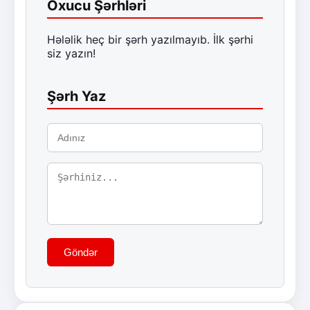
Oxucu Şərhləri
Hələlik heç bir şərh yazılmayıb. İlk şərhi
siz yazın!
Şərh Yaz
Göndər