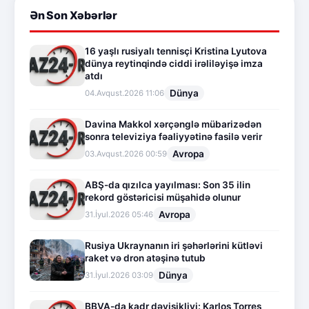
Ən Son Xəbərlər
16 yaşlı rusiyalı tennisçi Kristina Lyutova
dünya reytinqində ciddi irəliləyişə imza
atdı
Dünya
04.Avqust.2026 11:06
Davina Makkol xərçənglə mübarizədən
sonra televiziya fəaliyyətinə fasilə verir
Avropa
03.Avqust.2026 00:59
ABŞ-da qızılca yayılması: Son 35 ilin
rekord göstəricisi müşahidə olunur
Avropa
31.İyul.2026 05:46
Rusiya Ukraynanın iri şəhərlərini kütləvi
raket və dron atəşinə tutub
Dünya
31.İyul.2026 03:09
BBVA-da kadr dəyişikliyi: Karlos Torres