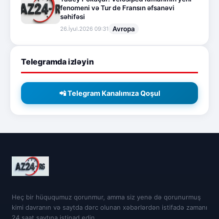
fenomeni və Tur de Fransın əfsanəvi
səhifəsi
Avropa
26.İyul.2026 09:31
Telegramda izləyin
📲 Telegram Kanalımıza Qoşul
Heç bir hüququmuz qorunmur, amma siz yenə də qorunurmuş
kimi davranın və saytda dərc olunan xəbərlərdən istifadə zamanı
24 saat saytına istinad edin.