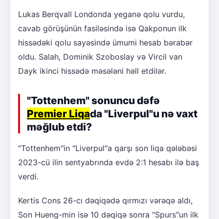
Lukas Berqvall Londonda yeganə qolu vurdu,
cavab görüşünün fasiləsində isə Qakponun ilk
hissədəki qolu sayəsində ümumi hesab bərabər
oldu. Salah, Dominik Szoboslay və Vircil van
Dayk ikinci hissədə məsələni həll etdilər.
"Tottenhem" sonuncu dəfə
Premier Liqa
da "Liverpul"u nə vaxt
məğlub etdi?
"Tottenhem"in "Liverpul"a qarşı son liqa qələbəsi
2023-cü ilin sentyabrında evdə 2:1 hesabı ilə baş
verdi.
Kertis Cons 26-cı dəqiqədə qırmızı vərəqə aldı,
Son Hueng-min isə 10 dəqiqə sonra "Spurs"un ilk