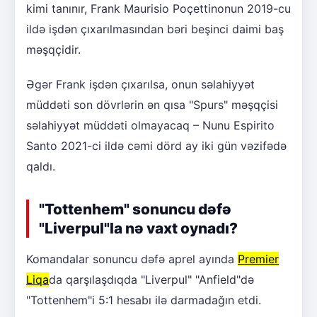
kimi tanınır, Frank Maurisio Poçettinonun 2019-cu
ildə işdən çıxarılmasından bəri beşinci daimi baş
məşqçidir.
Əgər Frank işdən çıxarılsa, onun səlahiyyət
müddəti son dövrlərin ən qısa "Spurs" məşqçisi
səlahiyyət müddəti olmayacaq – Nunu Espirito
Santo 2021-ci ildə cəmi dörd ay iki gün vəzifədə
qaldı.
"Tottenhem" sonuncu dəfə
"Liverpul"la nə vaxt oynadı?
Komandalar sonuncu dəfə aprel ayında
Premier
Liqa
da qarşılaşdıqda "Liverpul" "Anfield"də
"Tottenhem"i 5:1 hesabı ilə darmadağın etdi.