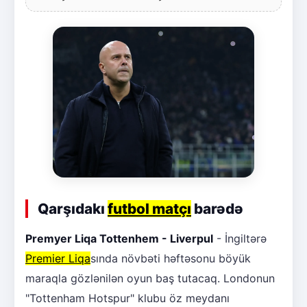
Qarşıdakı
futbol matçı
barədə
Premyer Liqa Tottenhem - Liverpul
- İngiltərə
Premier Liqa
sında növbəti həftəsonu böyük
maraqla gözlənilən oyun baş tutacaq. Londonun
"Tottenham Hotspur" klubu öz meydanı