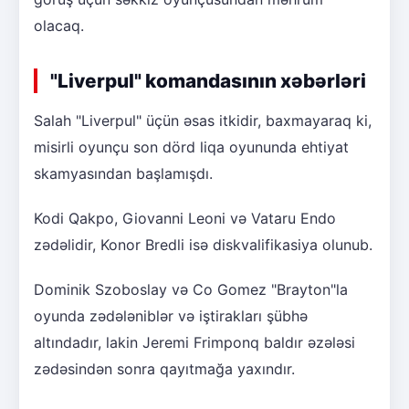
olacaq.
"Liverpul" komandasının xəbərləri
Salah "Liverpul" üçün əsas itkidir, baxmayaraq ki,
misirli oyunçu son dörd liqa oyununda ehtiyat
skamyasından başlamışdı.
Kodi Qakpo, Giovanni Leoni və Vataru Endo
zədəlidir, Konor Bredli isə diskvalifikasiya olunub.
Dominik Szoboslay və Co Gomez "Brayton"la
oyunda zədələniblər və iştirakları şübhə
altındadır, lakin Jeremi Frimponq baldır əzələsi
zədəsindən sonra qayıtmağa yaxındır.