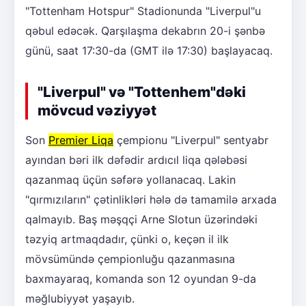
"Tottenham Hotspur" Stadionunda "Liverpul"u
qəbul edəcək. Qarşılaşma dekabrın 20-i şənbə
günü, saat 17:30-da (GMT ilə 17:30) başlayacaq.
"Liverpul" və "Tottenhem"dəki
mövcud vəziyyət
Son
Premier Liqa
çempionu "Liverpul" sentyabr
ayından bəri ilk dəfədir ardıcıl liqa qələbəsi
qazanmaq üçün səfərə yollanacaq. Lakin
"qırmızıların" çətinlikləri hələ də tamamilə arxada
qalmayıb. Baş məşqçi Arne Slotun üzərindəki
təzyiq artmaqdadır, çünki o, keçən il ilk
mövsümündə çempionluğu qazanmasına
baxmayaraq, komanda son 12 oyundan 9-da
məğlubiyyət yaşayıb.