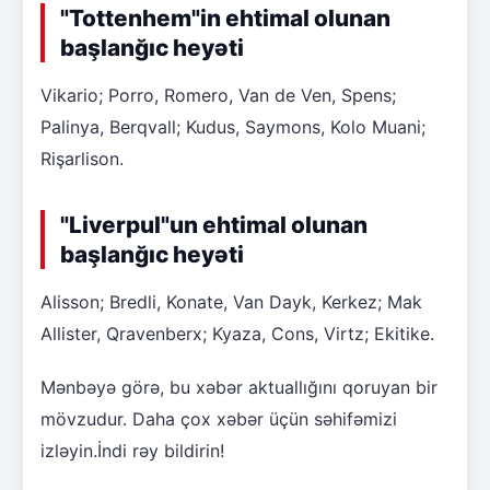
"Tottenhem"in ehtimal olunan
başlanğıc heyəti
Vikario; Porro, Romero, Van de Ven, Spens;
Palinya, Berqvall; Kudus, Saymons, Kolo Muani;
Rişarlison.
"Liverpul"un ehtimal olunan
başlanğıc heyəti
Alisson; Bredli, Konate, Van Dayk, Kerkez; Mak
Allister, Qravenberx; Kyaza, Cons, Virtz; Ekitike.
Mənbəyə görə, bu xəbər aktuallığını qoruyan bir
mövzudur. Daha çox xəbər üçün səhifəmizi
izləyin.İndi rəy bildirin!