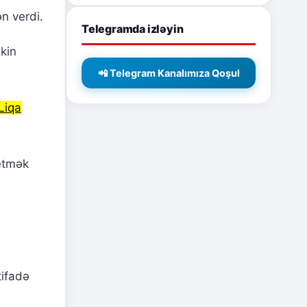
n verdi.
Telegramda izləyin
akin
📲 Telegram Kanalımıza Qoşul
Liqa
 etmək
tifadə