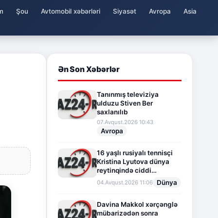
m
Şou
Avtomobil xəbərləri
Siyasət
Avropa
Asia
Ən Son Xəbərlər
Tanınmış televiziya
ulduzu Stiven Ber
saxlanılıb
07.Avqust.2026 10:43
Avropa
16 yaşlı rusiyalı tennisçi
Kristina Lyutova dünya
reytinqində ciddi
irəliləyişə imza atdı
Dünya
04.Avqust.2026 11:06
Davina Makkol xərçənglə
mübarizədən sonra