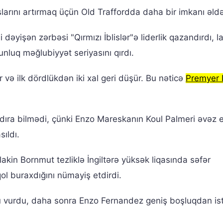
rını artırmaq üçün Old Traffordda daha bir imkanı əldə
dəyişən zərbəsi "Qırmızı İblislər"ə liderlik qazandırdı, l
nluq məğlubiyyət seriyasını qırdı.
və ilk dördlükdən iki xal geri düşür. Bu nəticə
Premyer 
ldıra bilmədi, çünki Enzo Mareskanın Koul Palmeri əvəz
sıldı.
akin Bornmut tezliklə İngiltərə yüksək liqasında səfər
l buraxdığını nümayiş etdirdi.
u vurdu, daha sonra Enzo Fernandez geniş boşluqdan is