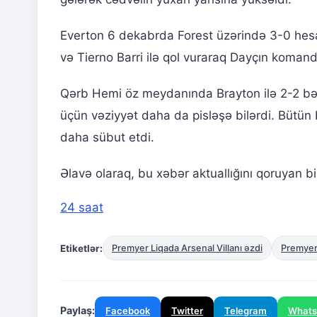
Everton 6 dekabrda Forest üzərində 3-0 hesa
və Tierno Barri ilə qol vuraraq Dayçın koma
Qərb Hemi öz meydanında Brayton ilə 2-2 bər
üçün vəziyyət daha da pisləşə bilərdi. Bütün
daha sübut etdi.
Əlavə olaraq, bu xəbər aktuallığını qoruyan b
24 saat
Etiketlər:
Premyer Liqada Arsenal Villanı əzdi
Premyer
Paylaş:
Facebook
Twitter
Telegram
What