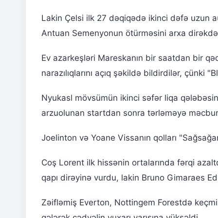
Lakin Çelsi ilk 27 dəqiqədə ikinci dəfə uzun a
Antuan Semenyonun ötürməsini arxa dirəkdən
Ev azarkeşləri Mareskanın bir saatdan bir qəd
narazılıqlarını açıq şəkildə bildirdilər, çünki "
Nyukasl mövsümün ikinci səfər liqa qələbəsini
arzuolunan startdan sonra tərləməyə məcbur
Joelinton və Yoane Vissanın qolları "Sağsağan
Coş Lorent ilk hissənin ortalarında fərqi azal
qapı dirəyinə vurdu, lakin Bruno Gimaraes E
Zəifləmiş Everton, Nottingem Forestdə keçmiş
gələrək cədvəlin yuxarı yarısına yüksəldi.