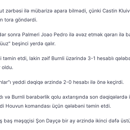
ut zərbəsi ilə mübarizə apara bilmədi, çünki Castin Kluiv
 tora göndərdi.
ər sonra Palmeri Joao Pedro ilə əvəz etmək qərarı ilə ba
Blüuz" beşinci yerdə qalır.
 təmin etdi, lakin zəif Burnli üzərində 3-1 hesablı qələ
 oldu.
lar"ı yeddi dəqiqə ərzində 2-0 hesabı ilə önə keçirdi.
tdı və Burnli bərabərlik qolu axtarışında son dəqiqələrdə 
ddi Houvun komandası üçün qələbəni təmin etdi.
 baş məşqçisi Şon Dayçə bir ay ərzində ikinci dəfə üst