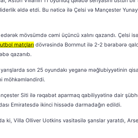
al, Aston Villanın 11 oyunluq qələbə seriyasını üstün bir
liderlik əldə etdi. Bu nəticə ilə Çelsi və Mançester Yunay
ə edərək mövsümdə cəmi üçüncü xalını qazandı. Çelsi is
futbol matçları
dövrəsində Bornmut ilə 2-2 bərabərə qal
ləbə qazanıb.
 yarışlarda son 25 oyundakı yeganə məğlubiyyətinin qisa
ni möhkəmləndirdi.
nçester Siti ilə rəqabət aparmaq qabiliyyətinə dair şübh
ası Emiratesdə ikinci hissədə darmadağın edildi.
ki, Villa Olliver Uotkins vasitəsilə şanslar yaratdı, Ars