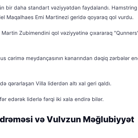
n bir daha standart vəziyyətdən faydalandı. Hamstring
el Maqalhaes Emi Martinezi geridə qoyaraq qol vurdu.
Martin Zubimendini qol vəziyyətinə çıxararaq "Qunners
us cərimə meydançasının kənarından dəqiq zərbələr en
ə qərarlaşan Villa liderdən altı xal geri qaldı.
 edərək liderlə fərqi iki xala endirə bilər.
drəməsi və Vulvzun Məğlubiyyət