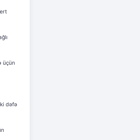
ert
ğlı
bə üçün
iki dəfə
ün