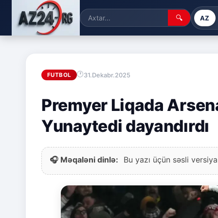
🔍
AZ
31.Dekabr.2025
FUTBOL
Premyer Liqada Arsena
Yunaytedi dayandırdı
🎧 Məqaləni dinlə:
Bu yazı üçün səsli versiya