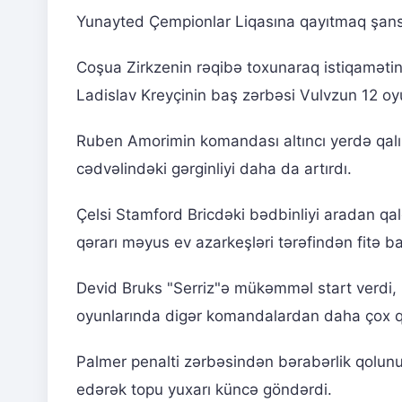
Yunayted Çempionlar Liqasına qayıtmaq şansla
Coşua Zirkzenin rəqibə toxunaraq istiqamətini 
Ladislav Kreyçinin baş zərbəsi Vulvzun 12 oyu
Ruben Amorimin komandası altıncı yerdə qalır 
cədvəlindəki gərginliyi daha da artırdı.
Çelsi Stamford Bricdəki bədbinliyi aradan qa
qərarı məyus ev azarkeşləri tərəfindən fitə ba
Devid Bruks "Serriz"ə mükəmməl start verdi, l
oyunlarında digər komandalardan daha çox qo
Palmer penalti zərbəsindən bərabərlik qolun
edərək topu yuxarı küncə göndərdi.