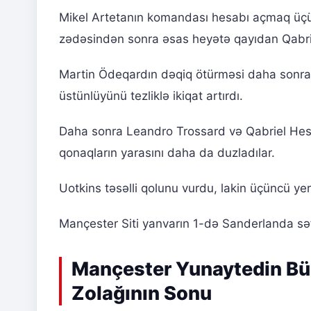
Mikel Artetanın komandası hesabı açmaq üçü
zədəsindən sonra əsas heyətə qayıdan Qabri
Martin Ödeqardın dəqiq ötürməsi daha sonra 
üstünlüyünü tezliklə ikiqat artırdı.
Daha sonra Leandro Trossard və Qabriel Hes
qonaqların yarasını daha da duzladılar.
Uotkins təsəlli qolunu vurdu, lakin üçüncü yerd
Mançester Siti yanvarın 1-də Sanderlanda səfər
Mançester Yunaytedin Bü
Zolağının Sonu