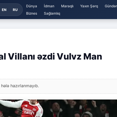
Dünya
İdman
Maraqlı
Yaxın Şərq
Gündə
EN
RU
Biznes
Sağlamlıq
l Villanı əzdi Vulvz Man
 hələ hazırlanmayıb.