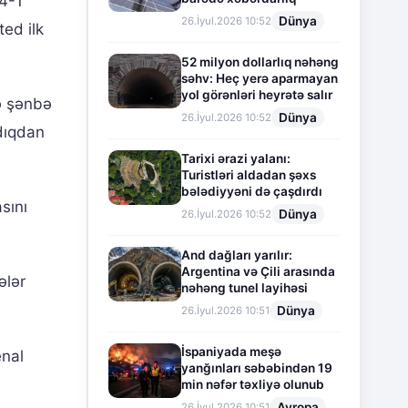
 4-1
Dünya
26.İyul.2026 10:52
ted ilk
52 milyon dollarlıq nəhəng
səhv: Heç yerə aparmayan
yol görənləri heyrətə salır
ə şənbə
Dünya
26.İyul.2026 10:52
dıqdan
Tarixi ərazi yalanı:
Turistləri aldadan şəxs
bələdiyyəni də çaşdırdı
sını
Dünya
26.İyul.2026 10:52
And dağları yarılır:
Argentina və Çili arasında
ələr
nəhəng tunel layihəsi
Dünya
26.İyul.2026 10:51
İspaniyada meşə
enal
yanğınları səbəbindən 19
min nəfər təxliyə olunub
Avropa
26.İyul.2026 10:51