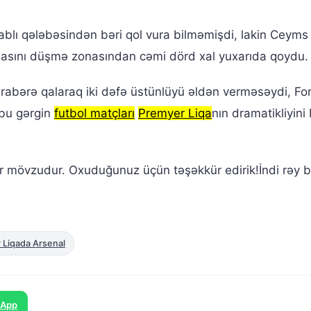
blı qələbəsindən bəri qol vura bilməmişdi, lakin Ceyms
ndasını düşmə zonasından cəmi dörd xal yuxarıda qoydu.
abərə qalaraq iki dəfə üstünlüyü əldən verməsəydi, Fo
 bu gərgin
futbol matçları
Premyer Liqa
nın dramatikliyini 
ir mövzudur. Oxuduğunuz üçün təşəkkür edirik!İndi rəy bi
 Liqada Arsenal
sApp