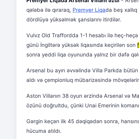
Premyer Liqada Arsenal Villanı əzdi
- Arsen
qələbə ilə qıraraq,
Premyer Liqa
da beş xallıq 
dördlüyə yüksəlmək şanslarını itirdilər.
Vulvz Old Traffordda 1-1 hesabı ilə heç-heç
günü İngiltərə yüksək liqasında keçirilən son
sonra yeddi liqa oyununda yalnız bir dəfə qə
Arsenal bu ayın əvvəlində Villa Parkda bütün
aldı və çempionluq mübarizəsində mövqeləri
Aston Villanın 38 oyun ərzində Arsenal və Ma
özünü doğrultdu, çünki Unai Emerinin komand
Gərgin keçən ilk 45 dəqiqədən sonra, hansında 
hücuma atıldı.