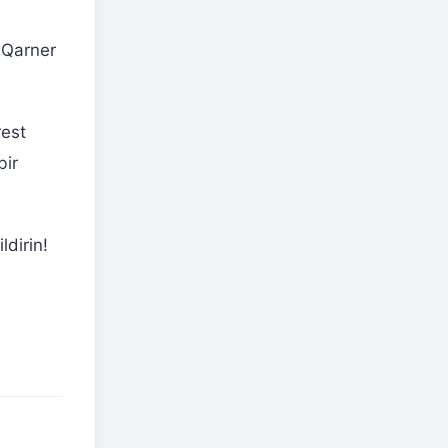
 Qarner
rest
bir
ldirin!