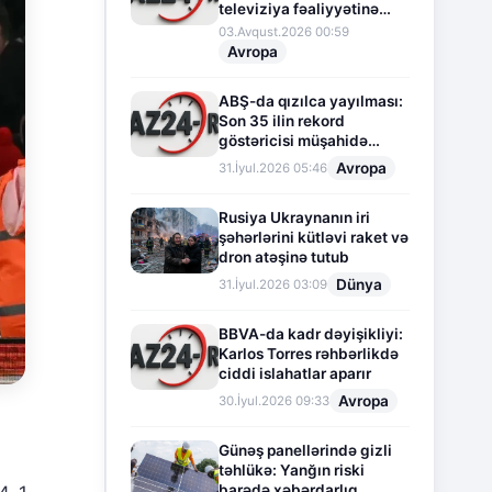
televiziya fəaliyyətinə
fasilə verir
03.Avqust.2026 00:59
Avropa
ABŞ-da qızılca yayılması:
Son 35 ilin rekord
göstəricisi müşahidə
olunur
Avropa
31.İyul.2026 05:46
Rusiya Ukraynanın iri
şəhərlərini kütləvi raket və
dron atəşinə tutub
Dünya
31.İyul.2026 03:09
BBVA-da kadr dəyişikliyi:
Karlos Torres rəhbərlikdə
ciddi islahatlar aparır
Avropa
30.İyul.2026 09:33
Günəş panellərində gizli
təhlükə: Yanğın riski
barədə xəbərdarlıq