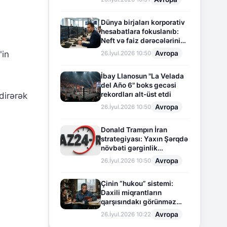
Dünya birjaları korporativ
hesabatlara fokuslanıb:
Neft və faiz dərəcələrinin
təsiri altında cari vəziyyət
Avropa
"in
26.İyul.2026 10:50
İbay Llanosun "La Velada
del Año 6" boks gecəsi
rekordları alt-üst etdi
dirərək
Avropa
26.İyul.2026 10:50
Donald Trampın İran
strategiyası: Yaxın Şərqdə
növbəti gərginlik
mərhələsi
Avropa
26.İyul.2026 10:50
Çinin “hukou” sistemi:
Daxili miqrantların
qarşısındakı görünməz
sədd
Avropa
26.İyul.2026 10:22