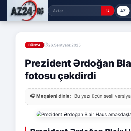
🔍
AZ
26.Sentyabr.2025
DÜNYA
Prezident Ərdoğan Blai
fotosu çəkdirdi
🎧 Məqaləni dinlə:
Bu yazı üçün səsli versiya