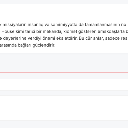
ik missiyaların insanlıq və səmimiyyətlə də tamamlanmasının nə
ir House kimi tarixi bir məkanda, xidmət göstərən əməkdaşlarla 
ə dəyərlərinə verdiyi önəmi əks etdirir. Bu cür anlar, sadəcə rə
rasında bağları gücləndirir.