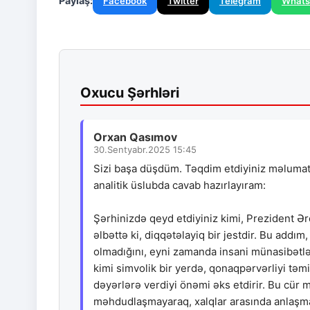
Paylaş:
Facebook
Twitter
Telegram
What
Oxucu Şərhləri
Orxan Qasımov
30.Sentyabr.2025 15:45
Sizi başa düşdüm. Təqdim etdiyiniz məlumat
analitik üslubda cavab hazırlayıram:
Şərhinizdə qeyd etdiyiniz kimi, Prezident Ər
əlbəttə ki, diqqətəlayiq bir jestdir. Bu addım
olmadığını, eyni zamanda insani münasibətlər
kimi simvolik bir yerdə, qonaqpərvərliyi təmi
dəyərlərə verdiyi önəmi əks etdirir. Bu cür mə
məhdudlaşmayaraq, xalqlar arasında anlaşma v