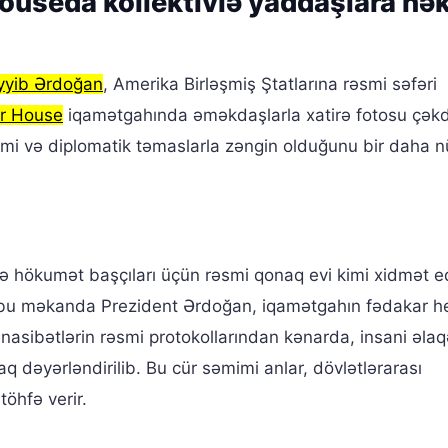
ouseda kollektivlə yaddaşlara hə
yyib Ərdoğan
, Amerika Birləşmiş Ştatlarına rəsmi səfəri
ir House
iqamətgahında əməkdaşlarla xatirə fotosu çəkd
mimi və diplomatik təmaslarla zəngin olduğunu bir daha 
və hökumət başçıları üçün rəsmi qonaq evi kimi xidmət ed
ı bu məkanda Prezident Ərdoğan, iqamətgahın fədakar hey
nasibətlərin rəsmi protokollarından kənarda, insani əlaq
q dəyərləndirilib. Bu cür səmimi anlar, dövlətlərarası
öhfə verir.