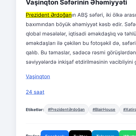
Vaşinqton Səfərinin Əhəmiyyəti
Prezident Ərdoğan
ın ABŞ səfəri, iki ölkə ar
baxımından böyük əhəmiyyət kəsb edir. Səfər 
qlobal məsələlər, iqtisadi əməkdaşlıq və təhl
əməkdaşları ilə çəkilən bu fotoşəkil də, səfə
qalıb. Bu təmaslar, sadəcə rəsmi görüşlərdən 
səviyyələrdə inkişaf etdirilməsinin vacibliyini 
Vaşinqton
24 saat
Etiketlər:
#PrezidentƏrdoğan
#BlairHouse
#Xatir