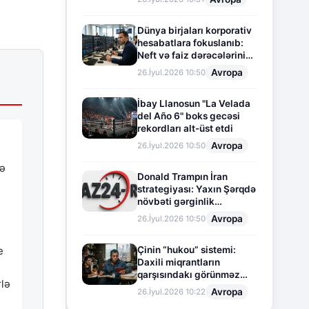
Dünya birjaları korporativ
hesabatlara fokuslanıb:
Neft və faiz dərəcələrinin
təsiri altında cari vəziyyət
Avropa
26.İyul.2026 10:50
İbay Llanosun "La Velada
del Año 6" boks gecəsi
rekordları alt-üst etdi
Avropa
26.İyul.2026 10:50
hə
Donald Trampın İran
strategiyası: Yaxın Şərqdə
növbəti gərginlik
mərhələsi
Avropa
26.İyul.2026 10:50
Çinin “hukou” sistemi:
e
Daxili miqrantların
qarşısındakı görünməz
rlə
sədd
Avropa
26.İyul.2026 10:22