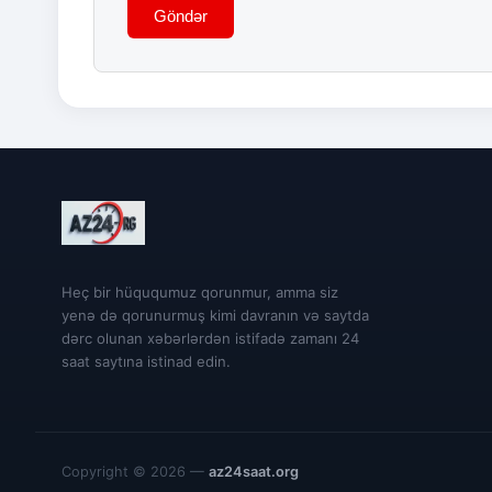
Göndər
Heç bir hüququmuz qorunmur, amma siz
yenə də qorunurmuş kimi davranın və saytda
dərc olunan xəbərlərdən istifadə zamanı 24
saat saytına istinad edin.
Copyright © 2026 —
az24saat.org