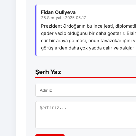
Fidan Quliyeva
26.Sentyabr.2025 05:17
Prezident Ərdoğanın bu incə jesti, diplomat
qədər vacib olduğunu bir daha göstərir. Bla
cür bir araya gəlməsi, onun təvazökarlığını v
görüşlərdən daha çox yadda qalır və xalqlar a
Şərh Yaz