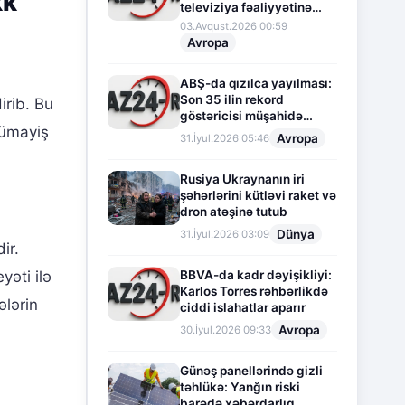
kk
televiziya fəaliyyətinə
fasilə verir
03.Avqust.2026 00:59
Avropa
ABŞ-da qızılca yayılması:
Son 35 ilin rekord
irib. Bu
göstəricisi müşahidə
nümayiş
olunur
Avropa
31.İyul.2026 05:46
Rusiya Ukraynanın iri
şəhərlərini kütləvi raket və
dron atəşinə tutub
Dünya
31.İyul.2026 03:09
ir.
BBVA-da kadr dəyişikliyi:
əti ilə
Karlos Torres rəhbərlikdə
ələrin
ciddi islahatlar aparır
Avropa
30.İyul.2026 09:33
Günəş panellərində gizli
təhlükə: Yanğın riski
barədə xəbərdarlıq