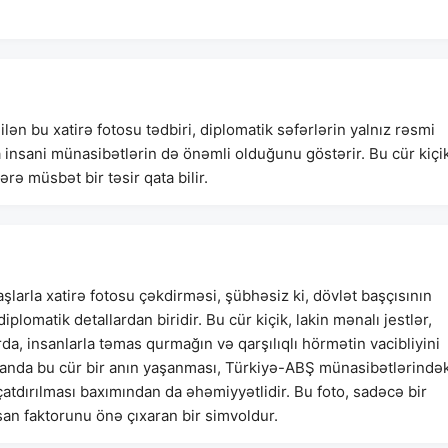
ən bu xatirə fotosu tədbiri, diplomatik səfərlərin yalnız rəsmi
insani münasibətlərin də önəmli olduğunu göstərir. Bu cür kiçik
ərə müsbət bir təsir qata bilir.
arla xatirə fotosu çəkdirməsi, şübhəsiz ki, dövlət başçısının
diplomatik detallardan biridir. Bu cür kiçik, lakin mənalı jestlər,
da, insanlarla təmas qurmağın və qarşılıqlı hörmətin vacibliyini
əkanda bu cür bir anın yaşanması, Türkiyə-ABŞ münasibətlərindək
atdırılması baxımından da əhəmiyyətlidir. Bu foto, sadəcə bir
san faktorunu önə çıxaran bir simvoldur.