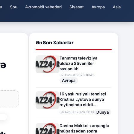
m
Şou
Avtomobil xəbərləri
Siyasət
Avropa
Asia
Ən Son Xəbərlər
Tanınmış televiziya
rə
ulduzu Stiven Ber
saxlanılıb
07.Avqust.2026 10:43
Avropa
16 yaşlı rusiyalı tennisçi
Kristina Lyutova dünya
reytinqində ciddi
irəliləyişə imza atdı
Dünya
04.Avqust.2026 11:06
Davina Makkol xərçənglə
mübarizədən sonra