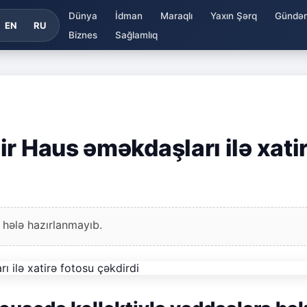
Dünya
İdman
Maraqlı
Yaxın Şərq
Gündə
EN
RU
Biznes
Sağlamlıq
r Haus əməkdaşları ilə xati
 hələ hazırlanmayıb.