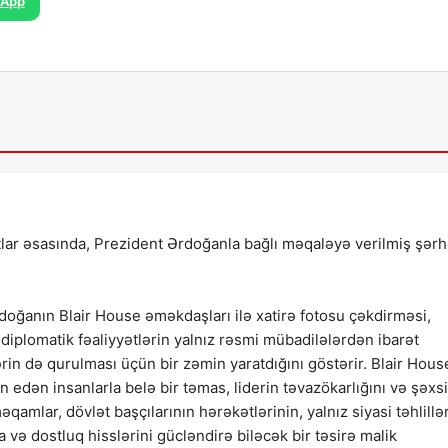
sApp
lar əsasında, Prezident Ərdoğanla bağlı məqaləyə verilmiş şər
doğanın Blair House əməkdaşları ilə xatirə fotosu çəkdirməsi,
, diplomatik fəaliyyətlərin yalnız rəsmi mübadilələrdən ibarət
in də qurulması üçün bir zəmin yaratdığını göstərir. Blair Hous
n edən insanlarla belə bir təmas, liderin təvazökarlığını və şəxsi
qamlar, dövlət başçılarının hərəkətlərinin, yalnız siyasi təhlillə
ə dostluq hisslərini gücləndirə biləcək bir təsirə malik