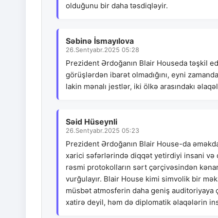
olduğunu bir daha təsdiqləyir.
Səbinə İsmayılova
26.Sentyabr.2025 05:28
Prezident Ərdoğanın Blair Houseda təşkil edil
görüşlərdən ibarət olmadığını, eyni zamanda 
lakin mənalı jestlər, iki ölkə arasındakı əlaqəl
Səid Hüseynli
26.Sentyabr.2025 05:23
Prezident Ərdoğanın Blair House-da əməkdaşl
xarici səfərlərində diqqət yetirdiyi insani və 
rəsmi protokolların sərt çərçivəsindən kənar
vurğulayır. Blair House kimi simvolik bir m
müsbət atmosferin daha geniş auditoriyaya ç
xatirə deyil, həm də diplomatik əlaqələrin in