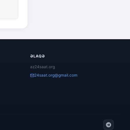
ƏLAQƏ
az24saat.org
24saat.org@gmail.com