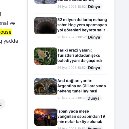
Dünya
26.İyul.2026 10:52
i
52 milyon dollarlıq nəhəng
onal və
səhv: Heç yerə aparmayan
yol görənləri heyrətə salır
House
Dünya
26.İyul.2026 10:52
aq yadda
Tarixi ərazi yalanı:
Turistləri aldadan şəxs
bələdiyyəni də çaşdırdı
Dünya
26.İyul.2026 10:52
And dağları yarılır:
Argentina və Çili arasında
nəhəng tunel layihəsi
Dünya
26.İyul.2026 10:51
i
İspaniyada meşə
yanğınları səbəbindən 19
min nəfər təxliyə olunub
Avropa
26.İyul.2026 10:51