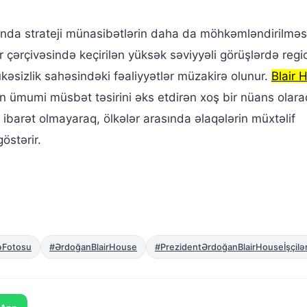
asında strateji münasibətlərin daha da möhkəmləndirilməs
çərçivəsində keçirilən yüksək səviyyəli görüşlərdə regi
ükəsizlik sahəsindəki fəaliyyətlər müzakirə olunur.
Blair 
rin ümumi müsbət təsirini əks etdirən xoş bir nüans olar
ibarət olmayaraq, ölkələr arasında əlaqələrin müxtəlif
göstərir.
əFotosu
#ƏrdoğanBlairHouse
#PrezidentƏrdoğanBlairHouseİşçilər