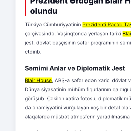
Prezident Ərdoğan Blair H
olundu
Türkiyə Cümhuriyyətinin
Prezidenti Rəcəb Ta
çərçivəsində, Vaşinqtonda yerləşən tarixi
Bla
jest, dövlət başçısının səfər proqramının sə
etdirib.
Səmimi Anlar və Diplomatik Jest
Blair House
, ABŞ-a səfər edən xarici dövlət 
Dünya siyasətinin mühüm fiqurlarının qaldığ
görüşüb. Çəkilən xatirə fotosu, diplomatik mü
də əhəmiyyətini vurğulayan xoş bir detal olara
əlaqələrdə müsbət atmosferin yaradılmasına t