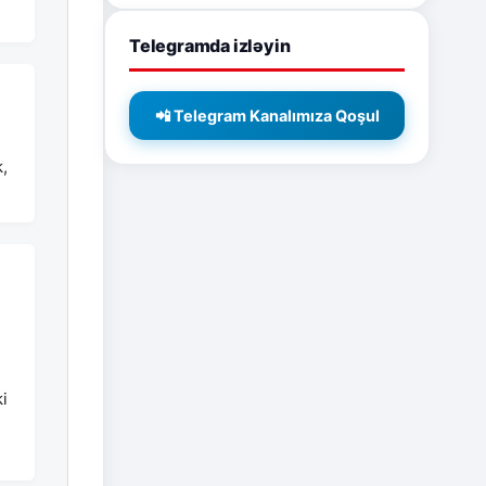
Telegramda izləyin
📲 Telegram Kanalımıza Qoşul
,
i