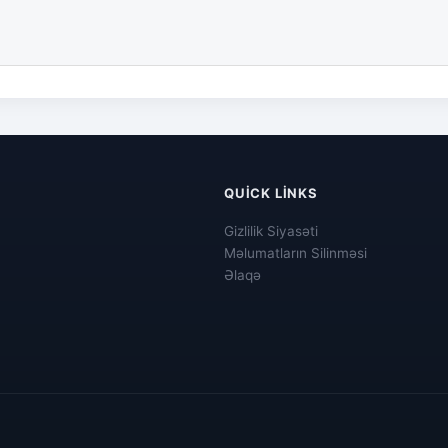
QUICK LINKS
Gizlilik Siyasəti
Məlumatların Silinməsi
Əlaqə