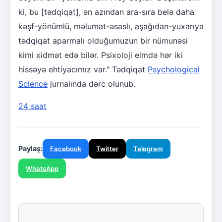
ki, bu [tədqiqat], ən azından ara-sıra belə daha
kəşf-yönümlü, məlumat-əsaslı, aşağıdan-yuxarıya
tədqiqat aparmalı olduğumuzun bir nümunəsi
kimi xidmət edə bilər. Psixoloji elmdə hər iki
hissəyə ehtiyacımız var." Tədqiqat
Psychological
Science
jurnalında dərc olunub.
24 saat
Paylaş:
Facebook
Twitter
Telegram
WhatsApp