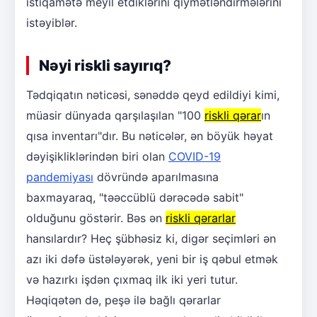
istiqamətə meyil etdiklərini qiymətləndirmələrini
istəyiblər.
Nəyi riskli sayırıq?
Tədqiqatın nəticəsi, sənəddə qeyd edildiyi kimi,
müasir dünyada qarşılaşılan "100
riskli qərar
ın
qısa inventarı"dır. Bu nəticələr, ən böyük həyat
dəyişikliklərindən biri olan
COVID-19
pandemiyası
dövründə aparılmasına
baxmayaraq, "təəccüblü dərəcədə sabit"
olduğunu göstərir. Bəs ən
riskli qərarlar
hansılardır? Heç şübhəsiz ki, digər seçimləri ən
azı iki dəfə üstələyərək, yeni bir iş qəbul etmək
və hazırkı işdən çıxmaq ilk iki yeri tutur.
Həqiqətən də, peşə ilə bağlı qərarlar