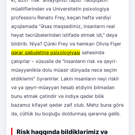
ki, sizin "risk" anlayışınızı tapıb. Tədqiqatın
müəlliflərindən və Universitetin psixologiya
professoru Renato Frey, keçən həftə verdiyi
açıqlamada "Əsas məqsədimiz, insanların real
həyat təcrübələrindən istifadə etmək idi," deyə
bildirib. Niyə? Çünki Frey və həmkarı Olivia Fişer
qərar qəbuletmə psixologiyası
sahəsində
çalışırlar – xüsusilə də "insanların risk və qeyri-
müəyyənliklə dolu müasir dünyada necə seçim
etdiklərini" öyrənirlər. Lakin insanların nəyi riskli
və ya qeyri-müəyyən hesab etdiyini bilmədən
bunu etmək çətindir və indiyə qədər bilik
bazamız kifayət qədər zəif olub. Məhz buna görə
də, cütlük bu boşluğu doldurmaq qərarına gəlib.
Risk haqqında bildiklərimiz və