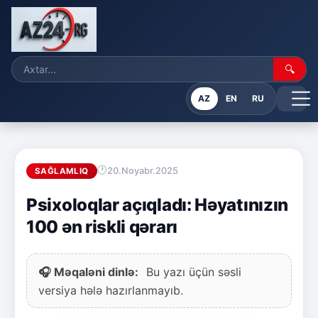
🔍
AZ
EN
RU
20.Noyabr.2025
SAĞLAMLIQ
Psixoloqlar açıqladı: Həyatınızın
100 ən riskli qərarı
🎧 Məqaləni dinlə:
Bu yazı üçün səsli
versiya hələ hazırlanmayıb.