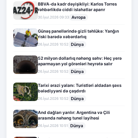
BBVA-da kadr dəyişikliyi: Karlos Torres
rəhbərlikdə ciddi islahatlar aparır
Avropa
30.İyul.2026 09:33
Günəş panellərində gizli təhlükə: Yanğın
riski barədə xəbərdarlıq
Dünya
26.İyul.2026 10:52
52 milyon dollarlıq nəhəng səhv: Heç yerə
aparmayan yol görənləri heyrətə salır
Dünya
26.İyul.2026 10:52
Tarixi ərazi yalanı: Turistləri aldadan şəxs
bələdiyyəni də çaşdırdı
Dünya
26.İyul.2026 10:52
And dağları yarılır: Argentina və Çili
arasında nəhəng tunel layihəsi
Dünya
26.İyul.2026 10:51