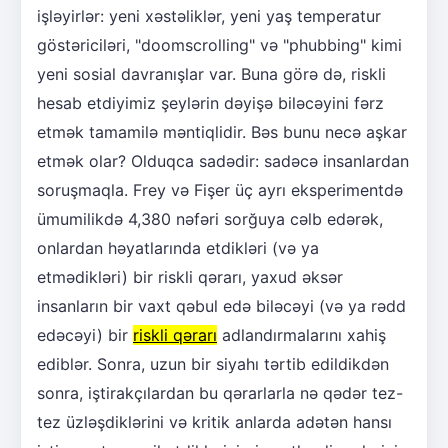
işləyirlər: yeni xəstəliklər, yeni yaş temperatur
göstəriciləri, "doomscrolling" və "phubbing" kimi
yeni sosial davranışlar var. Buna görə də, riskli
hesab etdiyimiz şeylərin dəyişə biləcəyini fərz
etmək tamamilə məntiqlidir. Bəs bunu necə aşkar
etmək olar? Olduqca sadədir: sadəcə insanlardan
soruşmaqla. Frey və Fişer üç ayrı eksperimentdə
ümumilikdə 4,380 nəfəri sorğuya cəlb edərək,
onlardan həyatlarında etdikləri (və ya
etmədikləri) bir riskli qərarı, yaxud əksər
insanların bir vaxt qəbul edə biləcəyi (və ya rədd
edəcəyi) bir
riskli qərarı
adlandırmalarını xahiş
ediblər. Sonra, uzun bir siyahı tərtib edildikdən
sonra, iştirakçılardan bu qərarlarla nə qədər tez-
tez üzləşdiklərini və kritik anlarda adətən hansı