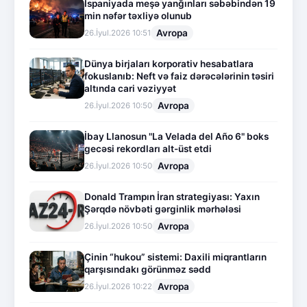
İspaniyada meşə yanğınları səbəbindən 19
min nəfər təxliyə olunub
Avropa
26.İyul.2026 10:51
Dünya birjaları korporativ hesabatlara
fokuslanıb: Neft və faiz dərəcələrinin təsiri
altında cari vəziyyət
Avropa
26.İyul.2026 10:50
İbay Llanosun "La Velada del Año 6" boks
gecəsi rekordları alt-üst etdi
Avropa
26.İyul.2026 10:50
Donald Trampın İran strategiyası: Yaxın
Şərqdə növbəti gərginlik mərhələsi
Avropa
26.İyul.2026 10:50
Çinin “hukou” sistemi: Daxili miqrantların
qarşısındakı görünməz sədd
Avropa
26.İyul.2026 10:22