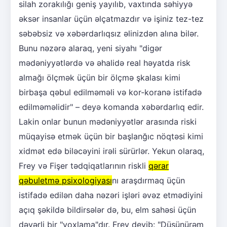
silah zorakılığı geniş yayılıb, vaxtında səhiyyə
əksər insanlar üçün əlçatmazdır və işiniz tez-tez
səbəbsiz və xəbərdarlıqsız əlinizdən alına bilər.
Bunu nəzərə alaraq, yeni siyahı "digər
mədəniyyətlərdə və əhalidə real həyatda risk
almağı ölçmək üçün bir ölçmə şkalası kimi
birbaşa qəbul edilməməli və kor-koranə istifadə
edilməməlidir" – deyə komanda xəbərdarlıq edir.
Lakin onlar bunun mədəniyyətlər arasında riski
müqayisə etmək üçün bir başlanğıc nöqtəsi kimi
xidmət edə biləcəyini irəli sürürlər. Yekun olaraq,
Frey və Fişer tədqiqatlarının riskli
qərar
qəbuletmə psixologiyası
nı araşdırmaq üçün
istifadə edilən daha nəzəri işləri əvəz etmədiyini
açıq şəkildə bildirsələr də, bu, elm sahəsi üçün
dəyərli bir "yoxlama"dır. Frey deyib: "Düşünürəm