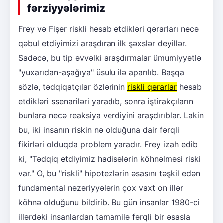
fərziyyələrimiz
Frey və Fişer riskli hesab etdikləri qərarları necə
qəbul etdiyimizi araşdıran ilk şəxslər deyillər.
Sadəcə, bu tip əvvəlki araşdırmalar ümumiyyətlə
"yuxarıdan-aşağıya" üsulu ilə aparılıb. Başqa
sözlə, tədqiqatçılar özlərinin
riskli qərarlar
hesab
etdikləri ssenariləri yaradıb, sonra iştirakçıların
bunlara necə reaksiya verdiyini araşdırıblar. Lakin
bu, iki insanın riskin nə olduğuna dair fərqli
fikirləri olduqda problem yaradır. Frey izah edib
ki, "Tədqiq etdiyimiz hadisələrin köhnəlməsi riski
var." O, bu "riskli" hipotezlərin əsasını təşkil edən
fundamental nəzəriyyələrin çox vaxt on illər
köhnə olduğunu bildirib. Bu gün insanlar 1980-ci
illərdəki insanlardan tamamilə fərqli bir əsasla