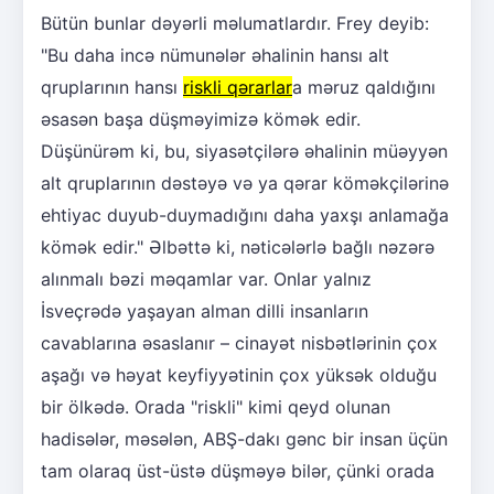
Bütün bunlar dəyərli məlumatlardır. Frey deyib:
"Bu daha incə nümunələr əhalinin hansı alt
qruplarının hansı
riskli qərarlar
a məruz qaldığını
əsasən başa düşməyimizə kömək edir.
Düşünürəm ki, bu, siyasətçilərə əhalinin müəyyən
alt qruplarının dəstəyə və ya qərar köməkçilərinə
ehtiyac duyub-duymadığını daha yaxşı anlamağa
kömək edir." Əlbəttə ki, nəticələrlə bağlı nəzərə
alınmalı bəzi məqamlar var. Onlar yalnız
İsveçrədə yaşayan alman dilli insanların
cavablarına əsaslanır – cinayət nisbətlərinin çox
aşağı və həyat keyfiyyətinin çox yüksək olduğu
bir ölkədə. Orada "riskli" kimi qeyd olunan
hadisələr, məsələn, ABŞ-dakı gənc bir insan üçün
tam olaraq üst-üstə düşməyə bilər, çünki orada