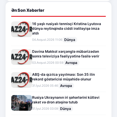
Ən Son Xəbərlər
16 yaşlı rusiyalı tennisçi Kristina Lyutova
dünya reytinqində ciddi irəliləyişə imza
atdı
Dünya
04.Avqust.2026 11:06
Davina Makkol xərçənglə mübarizədən
sonra televiziya fəaliyyətinə fasilə verir
Avropa
03.Avqust.2026 00:59
ABŞ-da qızılca yayılması: Son 35 ilin
rekord göstəricisi müşahidə olunur
Avropa
31.İyul.2026 05:46
Rusiya Ukraynanın iri şəhərlərini kütləvi
raket və dron atəşinə tutub
Dünya
31.İyul.2026 03:09