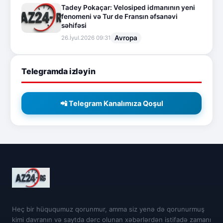
Tadey Pokaçar: Velosiped idmanının yeni
fenomeni və Tur de Fransın əfsanəvi
səhifəsi
Avropa
26.İyul.2026 09:31
Telegramda izləyin
📲 Telegram Kanalımıza Qoşul
Heç bir hüququmuz qorunmur, amma siz yenə də qorunurmuş
kimi davranın və saytda dərc olunan xəbərlərdən istifadə zamanı