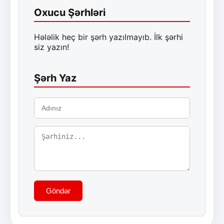
Oxucu Şərhləri
Hələlik heç bir şərh yazılmayıb. İlk şərhi
siz yazın!
Şərh Yaz
Göndər