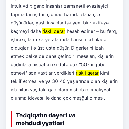
intuitivdir: gənc insanlar zəmanətli əvəzləyici
tapmadan işdən çıxmaq barədə daha çox
düşünürlər, yaşlı insanlar isə yeni bir vəzifəyə
keçməyi daha
riskli qərar
hesab edirlər – bu fərq,
iştirakçıların karyeralarında hansı mərhələdə
olduqları ilə üst-üstə düşür. Digərlərini izah
etmək bəlkə də daha çətindir: məsələn, kişilərin
qadınlara nisbətən iki dəfə çox "5G-ni qəbul
etməyi" son vaxtlar verdikləri
riskli qərar
kimi
təklif etməsi və ya 30-40 yaşlarında olan kişilərin
istənilən yaşdakı qadınlara nisbətən əməliyyat
olunma ideyası ilə daha çox məşğul olması.
Tədqiqatın dəyəri və
məhdudiyyətləri