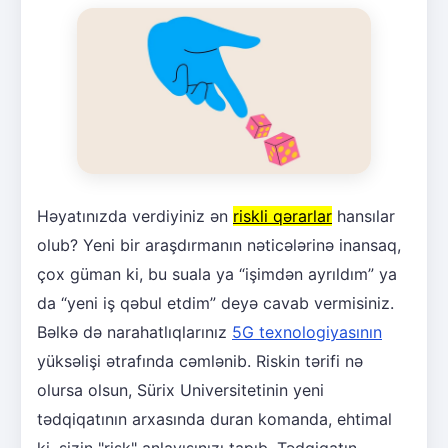
Həyatınızda verdiyiniz ən
riskli qərarlar
hansılar
olub? Yeni bir araşdırmanın nəticələrinə inansaq,
çox güman ki, bu suala ya “işimdən ayrıldım” ya
da “yeni iş qəbul etdim” deyə cavab vermisiniz.
Bəlkə də narahatlıqlarınız
5G texnologiyasının
yüksəlişi ətrafında cəmlənib. Riskin tərifi nə
olursa olsun, Sürix Universitetinin yeni
tədqiqatının arxasında duran komanda, ehtimal