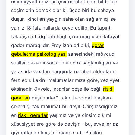
ümumiyyətlə bizi ən çox narahat edir, bildirilən
seçimlərin demək olar ki, üçdə biri bu sahəyə
düşür. İkinci ən yaygın sahə olan sağlamlıq isə
yalnız 18 faiz hallarda qeyd edilib. Bu tapıntı
təkbaşına tədqiqatı haqlı çıxarmaq üçün kifayət
qədər maraqlıdır. Frey izah edib ki,
qərar
qəbuletmə psixologiyası
sahəsindəki mövcud
suallar bəzən insanların ən çox sağlamlıqları və
ya asudə vaxtları haqqında narahat olduqlarını
fərz edir. Lakin "məlumatlarımıza görə, vəziyyət
əksinədir. Əvvəla, insanlar peşə ilə bağlı
riskli
qərarlar
ı düşünürlər." Lakin tədqiqatın aşkara
çıxardığı tək məlumat bu deyil. Qarşılaşdığımız
ən
riskli qərarlar
yaşımız və ya cinsimiz kimi
xüsusiyyətlərə görə də dəyişir – bu, əvvəllər az
qiymətləndirilmiş bir məqam idi. Bəziləri