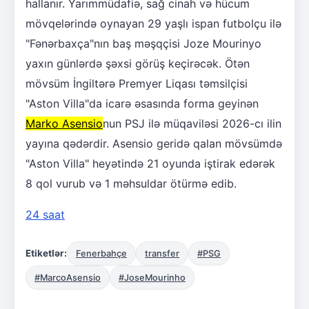
hallanır. Yarımmüdafiə, sağ cinah və hücum
mövqelərində oynayan 29 yaşlı ispan futbolçu ilə
"Fənərbaxça"nın baş məşqçisi Joze Mourinyo
yaxın günlərdə şəxsi görüş keçirəcək. Ötən
mövsüm İngiltərə Premyer Liqası təmsilçisi
"Aston Villa"da icarə əsasında forma geyinən
Marko Asensio
nun PSJ ilə müqaviləsi 2026-cı ilin
yayına qədərdir. Asensio geridə qalan mövsümdə
"Aston Villa" heyətində 21 oyunda iştirak edərək
8 qol vurub və 1 məhsuldar ötürmə edib.
24 saat
Etiketlər:
Fenerbahçe
transfer
#PSG
#MarcoAsensio
#JoseMourinho