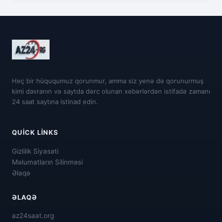
Heç bir hüququmuz qorunmur, amma siz yenə də qorunurmuş
kimi davranın və saytda dərc olunan xəbərlərdən istifadə zamanı
24 saat saytına istinad edin.
QUICK LINKS
Gizlilik Siyasəti
Məlumatların Silinməsi
Əlaqə
ƏLAQƏ
az24saat.org