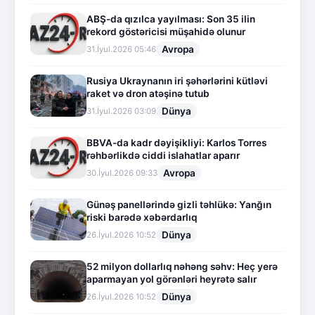
ABŞ-da qızılca yayılması: Son 35 ilin
rekord göstəricisi müşahidə olunur
Avropa
31.İyul.2026 05:46
Rusiya Ukraynanın iri şəhərlərini kütləvi
raket və dron atəşinə tutub
Dünya
31.İyul.2026 03:09
BBVA-da kadr dəyişikliyi: Karlos Torres
rəhbərlikdə ciddi islahatlar aparır
Avropa
30.İyul.2026 09:33
Günəş panellərində gizli təhlükə: Yanğın
riski barədə xəbərdarlıq
Dünya
26.İyul.2026 10:52
52 milyon dollarlıq nəhəng səhv: Heç yerə
aparmayan yol görənləri heyrətə salır
Dünya
26.İyul.2026 10:52