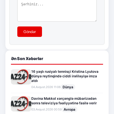
Göndər
Ən Son Xəbərlər
16 yaşlı rusiyalı tennisçi Kristina Lyutova
dünya reytinqində ciddi irəliləyişə imza
atdı
Dünya
04.Avqust.2026 11:06
Davina Makkol xərçənglə mübarizədən
sonra televiziya fəaliyyətinə fasilə verir
Avropa
03.Avqust.2026 00:59