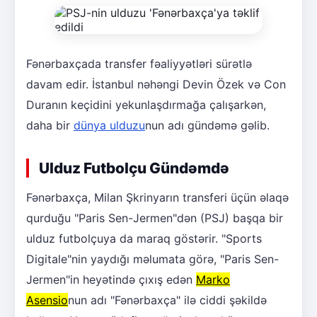
Fənərbaxçada transfer fəaliyyətləri sürətlə
davam edir. İstanbul nəhəngi Devin Özek və Con
Duranın keçidini yekunlaşdırmağa çalışarkən,
daha bir
dünya ulduzu
nun adı gündəmə gəlib.
Ulduz Futbolçu Gündəmdə
Fənərbaxça, Milan Şkrinyarın transferi üçün əlaqə
qurduğu "Paris Sen-Jermen"dən (PSJ) başqa bir
ulduz futbolçuya da maraq göstərir. "Sports
Digitale"nin yaydığı məlumata görə, "Paris Sen-
Jermen"in heyətində çıxış edən
Marko
Asensio
nun adı "Fənərbaxça" ilə ciddi şəkildə