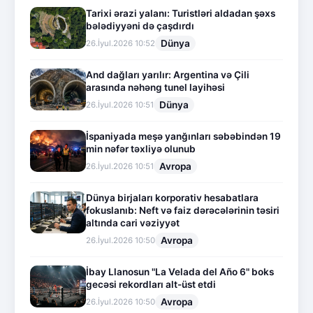
Tarixi ərazi yalanı: Turistləri aldadan şəxs
bələdiyyəni də çaşdırdı
Dünya
26.İyul.2026 10:52
And dağları yarılır: Argentina və Çili
arasında nəhəng tunel layihəsi
Dünya
26.İyul.2026 10:51
İspaniyada meşə yanğınları səbəbindən 19
min nəfər təxliyə olunub
Avropa
26.İyul.2026 10:51
Dünya birjaları korporativ hesabatlara
fokuslanıb: Neft və faiz dərəcələrinin təsiri
altında cari vəziyyət
Avropa
26.İyul.2026 10:50
İbay Llanosun "La Velada del Año 6" boks
gecəsi rekordları alt-üst etdi
Avropa
26.İyul.2026 10:50