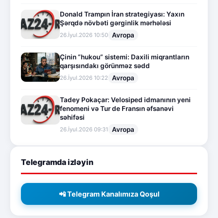
Donald Trampın İran strategiyası: Yaxın
Şərqdə növbəti gərginlik mərhələsi
Avropa
26.İyul.2026 10:50
Çinin “hukou” sistemi: Daxili miqrantların
qarşısındakı görünməz sədd
Avropa
26.İyul.2026 10:22
Tadey Pokaçar: Velosiped idmanının yeni
fenomeni və Tur de Fransın əfsanəvi
səhifəsi
Avropa
26.İyul.2026 09:31
Telegramda izləyin
📲 Telegram Kanalımıza Qoşul