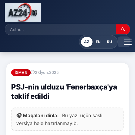
🔍
AZ
EN
RU
27.İyun.2025
İDMAN
PSJ-nin ulduzu 'Fənərbaxça'ya
təklif edildi
🎧 Məqaləni dinlə:
Bu yazı üçün səsli
versiya hələ hazırlanmayıb.