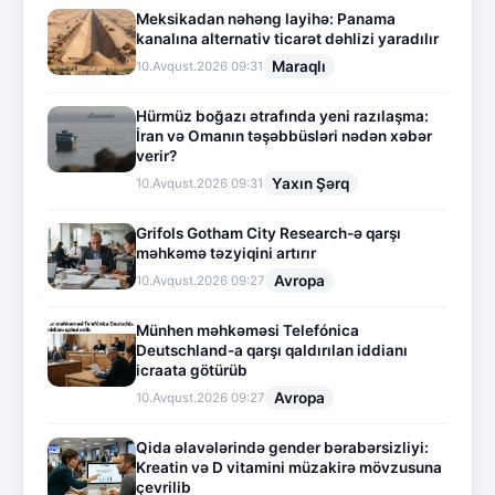
Meksikadan nəhəng layihə: Panama
kanalına alternativ ticarət dəhlizi yaradılır
Maraqlı
10.Avqust.2026 09:31
Hürmüz boğazı ətrafında yeni razılaşma:
İran və Omanın təşəbbüsləri nədən xəbər
verir?
Yaxın Şərq
10.Avqust.2026 09:31
Grifols Gotham City Research-ə qarşı
məhkəmə təzyiqini artırır
Avropa
10.Avqust.2026 09:27
Münhen məhkəməsi Telefónica
Deutschland-a qarşı qaldırılan iddianı
icraata götürüb
Avropa
10.Avqust.2026 09:27
Qida əlavələrində gender bərabərsizliyi:
Kreatin və D vitamini müzakirə mövzusuna
çevrilib