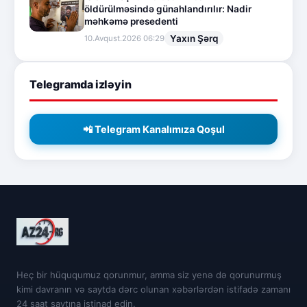
öldürülməsində günahlandırılır: Nadir
məhkəmə presedenti
Yaxın Şərq
10.Avqust.2026 06:29
Telegramda izləyin
📲 Telegram Kanalımıza Qoşul
Heç bir hüququmuz qorunmur, amma siz yenə də qorunurmuş
kimi davranın və saytda dərc olunan xəbərlərdən istifadə zamanı
24 saat saytına istinad edin.