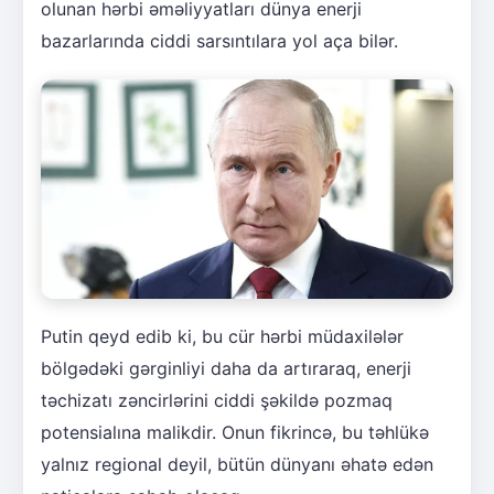
olunan hərbi əməliyyatları dünya enerji
bazarlarında ciddi sarsıntılara yol aça bilər.
Putin qeyd edib ki, bu cür hərbi müdaxilələr
bölgədəki gərginliyi daha da artıraraq, enerji
təchizatı zəncirlərini ciddi şəkildə pozmaq
potensialına malikdir. Onun fikrincə, bu təhlükə
yalnız regional deyil, bütün dünyanı əhatə edən