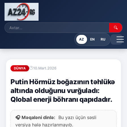
🔍
AZ
EN
RU
10.Mart.2026
DÜNYA
Putin Hörmüz boğazının təhlükə
altında olduğunu vurğuladı:
Qlobal enerji böhranı qapıdadır.
🎧 Məqaləni dinlə:
Bu yazı üçün səsli
versiya hələ hazırlanmayıb.