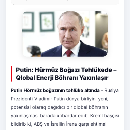
Putin: Hürmüz Boğazı Təhlükədə –
Qlobal Enerji Böhranı Yaxınlaşır
Putin Hörmüz boğazının təhlükə altında
- Rusiya
Prezidenti Vladimir Putin dünya birliyini yeni,
potensial olaraq dağıdıcı bir qlobal böhranın
yaxınlaşması barədə xəbərdar edib. Kreml başçısı
bildirib ki, ABŞ və İsrailin İrana qarşı ehtimal