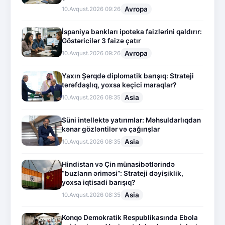
Avropa
10.Avqust.2026 09:26
İspaniya bankları ipoteka faizlərini qaldırır:
Göstəricilər 3 faizə çatır
Avropa
10.Avqust.2026 09:26
Yaxın Şərqdə diplomatik barışıq: Strateji
tərəfdaşlıq, yoxsa keçici maraqlar?
Asia
10.Avqust.2026 08:35
Süni intellektə yatırımlar: Məhsuldarlıqdan
kənar gözləntilər və çağırışlar
Asia
10.Avqust.2026 08:35
Hindistan və Çin münasibətlərində
“buzların əriməsi”: Strateji dəyişiklik,
yoxsa iqtisadi barışıq?
Asia
10.Avqust.2026 08:35
Konqo Demokratik Respublikasında Ebola