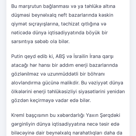
Bu marşrutun bağlanması və ya təhlükə altına
düşməsi beynəlxalq neft bazarlarında kəskin
qiymət sıçrayışlarına, təchizat qıtlığına və
nəticədə dünya iqtisadiyyatında böyük bir
sarsıntıya səbəb ola bilər.
Putin qeyd edib ki, ABŞ və İsrailin İrana qarşı
atacağı hər hansı bir addım enerji bazarlarında
gözlənilməz və uzunmüddətli bir böhranı
alovlandırma gücünə malikdir. Bu vəziyyət dünya
ölkələrini enerji təhlükəsizliyi siyasətlərini yenidən
gözdən keçirməyə vadar edə bilər.
Kreml başçısının bu xəbərdarlığı Yaxın Şərqdəki
gərginliyin dünya iqtisadiyyatına necə təsir edə
biləcəyinə dair beynəlxalq narahatlıqları daha da