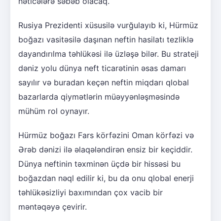
nəticələrə səbəb olacaq.
Rusiya Prezidenti xüsusilə vurğulayıb ki, Hürmüz
boğazı vasitəsilə daşınan neftin hasilatı tezliklə
dayandırılma təhlükəsi ilə üzləşə bilər. Bu strateji
dəniz yolu dünya neft ticarətinin əsas damarı
sayılır və buradan keçən neftin miqdarı qlobal
bazarlarda qiymətlərin müəyyənləşməsində
mühüm rol oynayır.
Hürmüz boğazı Fars körfəzini Oman körfəzi və
Ərəb dənizi ilə əlaqələndirən ensiz bir keçiddir.
Dünya neftinin təxminən üçdə bir hissəsi bu
boğazdan nəql edilir ki, bu da onu qlobal enerji
təhlükəsizliyi baxımından çox vacib bir
məntəqəyə çevirir.