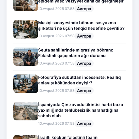
epidemiyası: Vəziyyət daha da gərginləşir
Avropa
10.Avqust.2026 07:58
Musiqi sənayesində böhran: səsyazma
şirkətləri nə üçün tənqid hədəfinə çevrilib?
Avropa
10.Avqust.2026 07:58
Seuta sahillərində miqrasiya böhranı:
Fələstinli qaçqınların ağır durumu
Avropa
10.Avqust.2026 07:58
Fotoqrafiya sübutdan incəsənətə: Reallıq
anlayışı kökündən dəyişir?
Avropa
10.Avqust.2026 07:58
İspaniyada Çin zavodu tikintisi hərbi baza
yaxınlığında təhlükəsizlik narahatlığına
səbəb olub
Avropa
10.Avqust.2026 07:58
İsrailli köçkün fələstinli fəalın