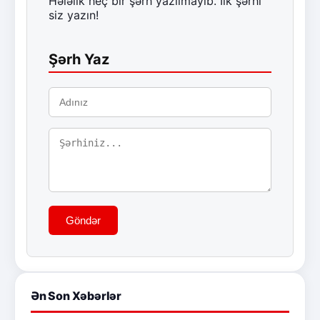
Hələlik heç bir şərh yazılmayıb. İlk şərhi
siz yazın!
Şərh Yaz
Göndər
Ən Son Xəbərlər