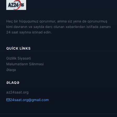
Heç bir hüququmuz qorunmur, amma siz yenə də qorunurmuş
kimi davranın və saytda dərc olunan xəbərlərdən istifadə zamanı
24 saat saytına istinad edin.
QUICK LINKS
Gizlilik Siyasəti
Məlumatların Silinməsi
Əlaqə
ƏLAQƏ
az24saat.org
24saat.org@gmail.com