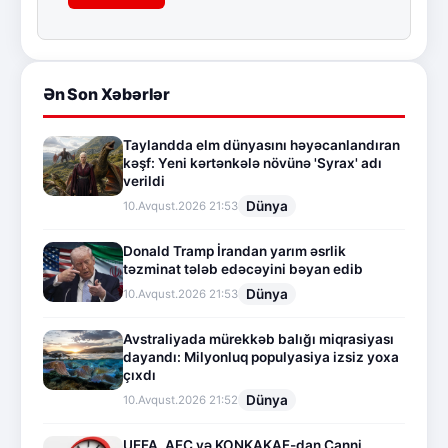
Ən Son Xəbərlər
Taylandda elm dünyasını həyəcanlandıran
kəşf: Yeni kərtənkələ növünə 'Syrax' adı
verildi
Dünya
10.Avqust.2026 21:53
Donald Tramp İrandan yarım əsrlik
təzminat tələb edəcəyini bəyan edib
Dünya
10.Avqust.2026 21:53
Avstraliyada mürekkəb balığı miqrasiyası
dayandı: Milyonluq populyasiya izsiz yoxa
çıxdı
Dünya
10.Avqust.2026 21:52
UEFA, AFC və KONKAKAF-dan Canni