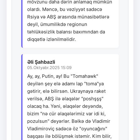
mövzunu daha dərin anlamaq mümkün
olardı. Məncə, bu vəziyyət sadəcə
Rsiya və ABŞ arasında münasibətlərə
deyil, ümumilikdə regionun
təhlükəsizlik balansı baxımından da
diqqətlə izlənilməlidir.
Əli Şahbazli
05.Oktyabr.2025 15:09
Ay, ay, Putin, ay! Bu "Tomahawk"
deyilən şey elə adamı lap "toma"ya
gətirir, elə bilirsən. Ukraynaya raket
verilsə, ABŞ ilə əlaqələr "poshşşş"
olacaq ha. Yəni, əlaqələr deyəndə,
bizim "nə cür əlaqələrimiz var idi ki,
pozulsun" deyərlər. Bəlkə də Vladimir
Vladimiroviç sadəcə öz "oyuncağını"
başqası ilə bölüşmək istəmir. Kim bilir,