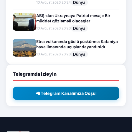
Dünya
10.Avqust.2026 20:24
ABŞ-dan Ukraynaya Patriot mesajı: Bir
müddət gözləməli olacaqlar
Dünya
10.Avqust.2026 20:23
Etna vulkanında güclü püskürmə: Kataniya
hava limanında uçuşlar dayandırıldı
Dünya
10.Avqust.2026 20:23
Telegramda izləyin
📲 Telegram Kanalımıza Qoşul