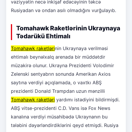
vəziyyətin necə inkişaf edəcəyinin təkcə
Rusiyadan və ondan asılı olmadığını vurğulayıb.
Tomahawk Raketlərinin Ukraynaya
Tədarükü Ehtimalı
Tomahawk raketləri
nin Ukraynaya verilməsi
ehtimalı beynəlxalq arenada bir müddətdir
müzakirə olunur. Ukrayna Prezidenti Volodimir
Zelenski sentyabrın sonunda Amerikan Axios
saytına verdiyi açıqlamada, o vaxtkı ABŞ
prezidenti Donald Trampdan uzun mənzilli
Tomahawk raketləri
yardımı istədiyini bildirmişdi.
ABŞ vitse-prezidenti C.D. Vans isə Fox News
kanalına verdiyi müsahibədə Ukraynanın bu
tələbini dəyərləndirdiklərini qeyd etmişdi. Rusiya