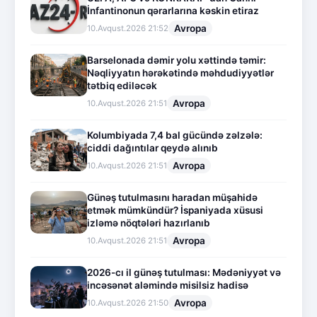
İnfantinonun qərarlarına kəskin etiraz
Avropa
10.Avqust.2026 21:52
Barselonada dəmir yolu xəttində təmir:
Nəqliyyatın hərəkətində məhdudiyyətlər
tətbiq ediləcək
Avropa
10.Avqust.2026 21:51
Kolumbiyada 7,4 bal gücündə zəlzələ:
ciddi dağıntılar qeydə alınıb
Avropa
10.Avqust.2026 21:51
Günəş tutulmasını haradan müşahidə
etmək mümkündür? İspaniyada xüsusi
izləmə nöqtələri hazırlanıb
Avropa
10.Avqust.2026 21:51
2026-cı il günəş tutulması: Mədəniyyət və
incəsənət aləmində misilsiz hadisə
Avropa
10.Avqust.2026 21:50