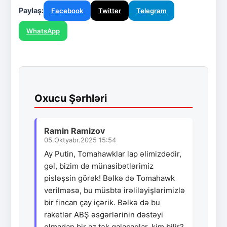
Paylaş:
Facebook
Twitter
Telegram
WhatsApp
Oxucu Şərhləri
Ramin Ramizov
05.Oktyabr.2025 15:54
Ay Putin, Tomahawklar lap əlimizdədir,
gəl, bizim də münasibətlərimiz
pisləşsin görək! Bəlkə də Tomahawk
verilməsə, bu müsbtə irəliləyişlərimizlə
bir fincan çay içərik. Bəlkə də bu
raketlər ABŞ əsgərlərinin dəstəyi
olmadan bir az tək qalacaqlar, kim bilir?