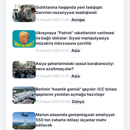
Gıdıklanma haqqında yeni tədqiqat:
Darvinin nəzəriyyəsi təsdiqləndi
Avropa
10.Avqust.2026 21:40
Ukraynaya “Patriot” raketlərinin verilməsi
ilə bağlı iddialar: Siyasi manipulyasiya
müzakirə mövzusuna çevrilib
Asia
10.Avqust.2026 21:20
Asiya şəhərlərindəki sosial bərabərsizliyi
necə azaltmaq olar?
Asia
10.Avqust.2026 21:20
Berlinin "kosmik gəmisi" qayıdır: ICC binası
qapılarını yenidən açmağa hazırlaşır
Dünya
10.Avqust.2026 20:33
Marion adasında genişmiqyaslı əməliyyat:
550 ton zəhərlə istilaçı siçanlar məhv
ediləcək