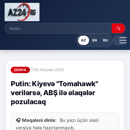
🔍
AZ
EN
RU
05.Oktyabr.2025
DÜNYA
Putin: Kiyevə "Tomahawk"
verilərsə, ABŞ ilə əlaqələr
pozulacaq
🎧 Məqaləni dinlə:
Bu yazı üçün səsli
versiya hələ hazırlanmayıb.