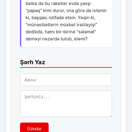
bəlkə də bu raketlər evdə yaxşı
"papaq" kimi durur, ona görə də istəmir
ki, başqası istifadə etsin. Yəqin ki,
"münasibətlərin müsbət irəliləyişi"
dedikdə, hamı bir-birinə "salamat"
deməyi nəzərdə tutub, eləmi?
Şərh Yaz
Göndər