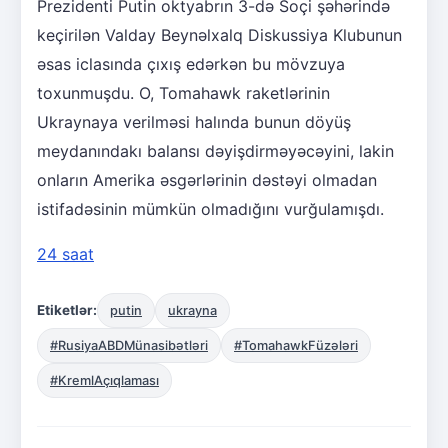
Prezidenti Putin oktyabrın 3-də Soçi şəhərində
keçirilən Valday Beynəlxalq Diskussiya Klubunun
əsas iclasında çıxış edərkən bu mövzuya
toxunmuşdu. O, Tomahawk raketlərinin
Ukraynaya verilməsi halında bunun döyüş
meydanındakı balansı dəyişdirməyəcəyini, lakin
onların Amerika əsgərlərinin dəstəyi olmadan
istifadəsinin mümkün olmadığını vurğulamışdı.
24 saat
Etiketlər:
putin
ukrayna
#RusiyaABDMünasibətləri
#TomahawkFüzələri
#KremlAçıqlaması