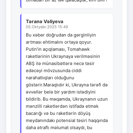
Təranə Vəliyeva
05.Oktyabr.2025 15:49
Bu xəbər doğrudan da gərginliyin
artması ehtimalını ortaya qoyur.
Putin'in açıqlaması, Tomahawk
raketlərinin Ukraynaya verilməsinin
ABŞ ilə münasibətlərə necə təsir
edəcəyi mövzusunda ciddi
narahatlıqları olduğunu
göstərir.Maraqlıdır ki, Ukrayna tərəfi də
əvvəllər belə bir yardım istədiyini
bildirib. Bu məqamda, Ukraynanın uzun
mənzilli raketlərdən istifadə etmək
bacarığı və bu raketlərin döyüş
meydanındakı potensial təsiri haqqında
daha ətraflı məlumat olsaydı, bu