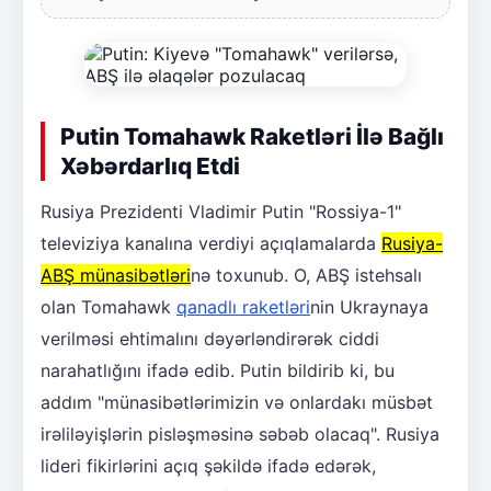
Putin Tomahawk Raketləri İlə Bağlı
Xəbərdarlıq Etdi
Rusiya Prezidenti Vladimir Putin "Rossiya-1"
televiziya kanalına verdiyi açıqlamalarda
Rusiya-
ABŞ münasibətləri
nə toxunub. O, ABŞ istehsalı
olan Tomahawk
qanadlı raketləri
nin Ukraynaya
verilməsi ehtimalını dəyərləndirərək ciddi
narahatlığını ifadə edib. Putin bildirib ki, bu
addım "münasibətlərimizin və onlardakı müsbət
irəliləyişlərin pisləşməsinə səbəb olacaq". Rusiya
lideri fikirlərini açıq şəkildə ifadə edərək,