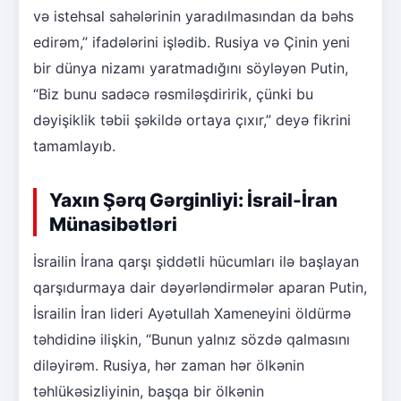
və istehsal sahələrinin yaradılmasından da bəhs
edirəm,” ifadələrini işlədib. Rusiya və Çinin yeni
bir dünya nizamı yaratmadığını söyləyən Putin,
“Biz bunu sadəcə rəsmiləşdiririk, çünki bu
dəyişiklik təbii şəkildə ortaya çıxır,” deyə fikrini
tamamlayıb.
Yaxın Şərq Gərginliyi: İsrail-İran
Münasibətləri
İsrailin İrana qarşı şiddətli hücumları ilə başlayan
qarşıdurmaya dair dəyərləndirmələr aparan Putin,
İsrailin İran lideri Ayətullah Xameneyini öldürmə
təhdidinə ilişkin, “Bunun yalnız sözdə qalmasını
diləyirəm. Rusiya, hər zaman hər ölkənin
təhlükəsizliyinin, başqa bir ölkənin