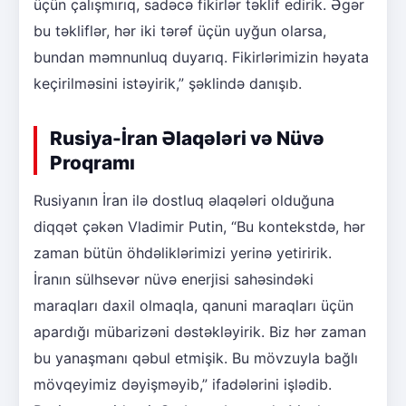
üçün çalışmırıq, sadəcə fikirlər təklif edirik. Əgər
bu təkliflər, hər iki tərəf üçün uyğun olarsa,
bundan məmnunluq duyarıq. Fikirlərimizin həyata
keçirilməsini istəyirik,” şəklində danışıb.
Rusiya-İran Əlaqələri və Nüvə
Proqramı
Rusiyanın İran ilə dostluq əlaqələri olduğuna
diqqət çəkən Vladimir Putin, “Bu kontekstdə, hər
zaman bütün öhdəliklərimizi yerinə yetiririk.
İranın sülhsevər nüvə enerjisi sahəsindəki
maraqları daxil olmaqla, qanuni maraqları üçün
apardığı mübarizəni dəstəkləyirik. Biz hər zaman
bu yanaşmanı qəbul etmişik. Bu mövzuyla bağlı
mövqeyimiz dəyişməyib,” ifadələrini işlədib.