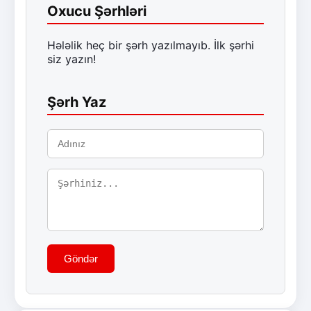
Oxucu Şərhləri
Hələlik heç bir şərh yazılmayıb. İlk şərhi
siz yazın!
Şərh Yaz
Göndər