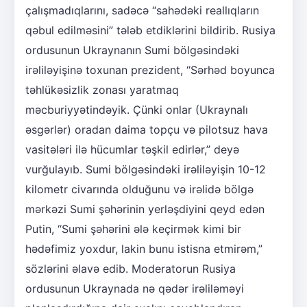
çalışmadıqlarını, sadəcə “sahədəki reallıqların
qəbul edilməsini” tələb etdiklərini bildirib. Rusiya
ordusunun Ukraynanın Sumi bölgəsindəki
irəliləyişinə toxunan prezident, “Sərhəd boyunca
təhlükəsizlik zonası yaratmaq
məcburiyyətindəyik. Çünki onlar (Ukraynalı
əsgərlər) oradan daima topçu və pilotsuz hava
vasitələri ilə hücumlar təşkil edirlər,” deyə
vurğulayıb. Sumi bölgəsindəki irəliləyişin 10-12
kilometr civarında olduğunu və irəlidə bölgə
mərkəzi Sumi şəhərinin yerləşdiyini qeyd edən
Putin, “Sumi şəhərini ələ keçirmək kimi bir
hədəfimiz yoxdur, lakin bunu istisna etmirəm,”
sözlərini əlavə edib. Moderatorun Rusiya
ordusunun Ukraynada nə qədər irəliləməyi