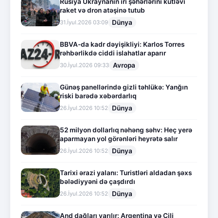
Rusiya Ukraynanın iri şəhərlərini kütləvi
raket və dron atəşinə tutub
Dünya
31.İyul.2026 03:09
BBVA-da kadr dəyişikliyi: Karlos Torres
rəhbərlikdə ciddi islahatlar aparır
Avropa
30.İyul.2026 09:33
Günəş panellərində gizli təhlükə: Yanğın
riski barədə xəbərdarlıq
Dünya
26.İyul.2026 10:52
52 milyon dollarlıq nəhəng səhv: Heç yerə
aparmayan yol görənləri heyrətə salır
Dünya
26.İyul.2026 10:52
Tarixi ərazi yalanı: Turistləri aldadan şəxs
bələdiyyəni də çaşdırdı
Dünya
26.İyul.2026 10:52
And dağları yarılır: Argentina və Çili