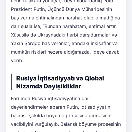
üçün fəlakətə yol açar,” deyə xəbərdarlıq edib.
Prezident Putin, Üçüncü Dünya Müharibəsinin
baş vermə ehtimalından narahat olub-olmadığına
dair suala isə, “Bundan narahatam, ehtimal artır.
Xüsusilə də Ukraynadakı hərbi qarşıdurmalar və
Yaxın Şərqdə baş verənlər, İrandakı inkişaflar və
mümkün riskləri nəzərə aldığımızda,” deyə cavab
verib.
Rusiya İqtisadiyyatı və Qlobal
Nizamda Dəyişikliklər
Forumda Rusiya iqtisadiyyatına dair
dəyərləndirmələr aparan Putin, iqtisadiyyatın
balanslı şəkildə böyümə prosesinə girməsinin
vacibliyini vurğulayıb. Balanslı böyümə prosesinin