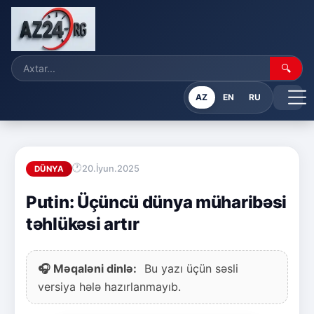
🔍
AZ
EN
RU
20.İyun.2025
DÜNYA
Putin: Üçüncü dünya müharibəsi
təhlükəsi artır
🎧 Məqaləni dinlə:
Bu yazı üçün səsli
versiya hələ hazırlanmayıb.