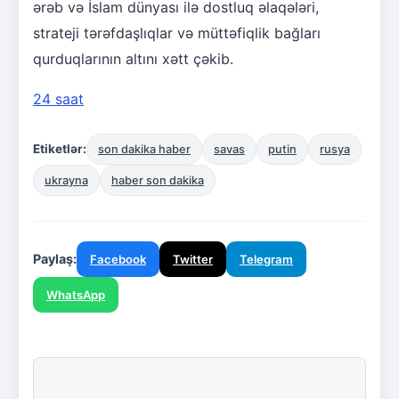
ərəb və İslam dünyası ilə dostluq əlaqələri,
strateji tərəfdaşlıqlar və müttəfiqlik bağları
qurduqlarının altını xətt çəkib.
24 saat
Etiketlər:
son dakika haber
savas
putin
rusya
ukrayna
haber son dakika
Paylaş:
Facebook
Twitter
Telegram
WhatsApp