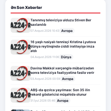
Ən Son Xəbərlər
Tanınmış televiziya ulduzu Stiven Ber
saxlanılıb
Avropa
07.Avqust.2026 10:43
16 yaşlı rusiyalı tennisçi Kristina Lyutova
dünya reytinqində ciddi irəliləyişə imza
atdı
Dünya
04.Avqust.2026 11:06
Davina Makkol xərçənglə mübarizədən
sonra televiziya fəaliyyətinə fasilə verir
Avropa
03.Avqust.2026 00:59
ABŞ-da qızılca yayılması: Son 35 ilin
rekord göstəricisi müşahidə olunur
Avropa
31.İyul.2026 05:46