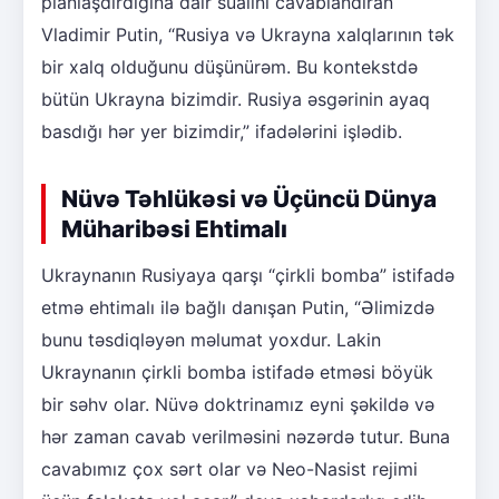
planlaşdırdığına dair sualını cavablandıran
Vladimir Putin, “Rusiya və Ukrayna xalqlarının tək
bir xalq olduğunu düşünürəm. Bu kontekstdə
bütün Ukrayna bizimdir. Rusiya əsgərinin ayaq
basdığı hər yer bizimdir,” ifadələrini işlədib.
Nüvə Təhlükəsi və Üçüncü Dünya
Müharibəsi Ehtimalı
Ukraynanın Rusiyaya qarşı “çirkli bomba” istifadə
etmə ehtimalı ilə bağlı danışan Putin, “Əlimizdə
bunu təsdiqləyən məlumat yoxdur. Lakin
Ukraynanın çirkli bomba istifadə etməsi böyük
bir səhv olar. Nüvə doktrinamız eyni şəkildə və
hər zaman cavab verilməsini nəzərdə tutur. Buna
cavabımız çox sərt olar və Neo-Nasist rejimi