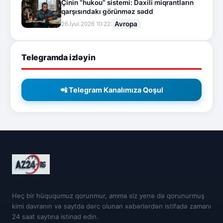
Çinin “hukou” sistemi: Daxili miqrantların
qarşısındakı görünməz sədd
Avropa
26.İyul.2026 10:22
Telegramda izləyin
📲 Telegram Kanalımıza Qoşul
Heç bir hüququmuz qorunmur, amma siz yenə də qorunurmuş
kimi davranın və saytda dərc olunan xəbərlərdən istifadə zamanı
24 saat saytına istinad edin.