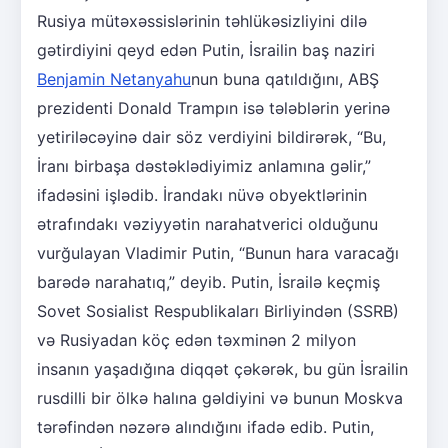
Rusiya mütəxəssislərinin təhlükəsizliyini dilə
gətirdiyini qeyd edən Putin, İsrailin baş naziri
Benjamin Netanyahu
nun buna qatıldığını, ABŞ
prezidenti Donald Trampın isə tələblərin yerinə
yetiriləcəyinə dair söz verdiyini bildirərək, “Bu,
İranı birbaşa dəstəklədiyimiz anlamına gəlir,”
ifadəsini işlədib. İrandakı nüvə obyektlərinin
ətrafındakı vəziyyətin narahatverici olduğunu
vurğulayan Vladimir Putin, “Bunun hara varacağı
barədə narahatıq,” deyib. Putin, İsrailə keçmiş
Sovet Sosialist Respublikaları Birliyindən (SSRB)
və Rusiyadan köç edən təxminən 2 milyon
insanın yaşadığına diqqət çəkərək, bu gün İsrailin
rusdilli bir ölkə halına gəldiyini və bunun Moskva
tərəfindən nəzərə alındığını ifadə edib. Putin,