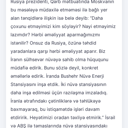
Rusiya prezidenti, Qərb mətbuatında Moskvanın
bu məsələyə müdaxilə etməməsi ilə bağlı yer
alan tənqidlərə ilişkin isə belə deyib: “Daha
çoxunu etməyimizi kim söyləyir? Nəyi etməyimiz
lazımdır? Hərbi əməliyyat aparmağımızmı
istənilir? Onsuz da Rusiya, özünə təhdid
yaradanlara qarşı hərbi əməliyyat aparır. Biz
İranın sülhsevər nüvəyə sahib olma hüququnu
müdafiə edirik. Bunu sözlə deyil, konkret
əməllərlə edirik. İranda Bushehr Nüvə Enerji
Stansiyasını inşa etdik. İki nüvə stansiyasının
daha inşa edilməsi üçün razılaşma imzaladıq.
İranla ətrafındakı çətinliklərə və təhlükəyə
baxmayaraq, bu istiqamətdə işləri davam
etdiririk. Heyətimizi oradan təxliyə etmirik.” İsrail
və ABŞ ilə təmaslarında nüvə stansiyasındakı