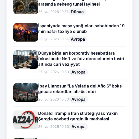
arasında nəhəng tunel layihəsi
Dünya
26.İyul.2026 10:51
İspaniyada meşə yanğınları səbəbindən 19
min nəfər təxliyə olunub
Avropa
26.İyul.2026 10:51
Dünya birjaları korporativ hesabatlara
fokuslanıb: Neft və faiz dərəcələrinin təsiri
altında cari vəziyyət
Avropa
26.İyul.2026 10:50
İbay Llanosun "La Velada del Año 6" boks
gecəsi rekordları alt-üst etdi
Avropa
26.İyul.2026 10:50
Donald Trampın İran strategiyası: Yaxın
Şərqdə növbəti gərginlik mərhələsi
Avropa
26.İyul.2026 10:50