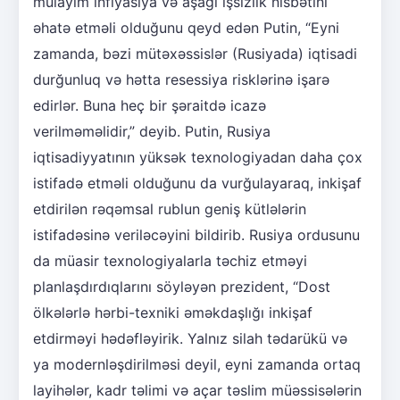
mülayim inflyasiya və aşağı işsizlik nisbətini
əhatə etməli olduğunu qeyd edən Putin, “Eyni
zamanda, bəzi mütəxəssislər (Rusiyada) iqtisadi
durğunluq və hətta resessiya risklərinə işarə
edirlər. Buna heç bir şəraitdə icazə
verilməməlidir,” deyib. Putin, Rusiya
iqtisadiyyatının yüksək texnologiyadan daha çox
istifadə etməli olduğunu da vurğulayaraq, inkişaf
etdirilən rəqəmsal rublun geniş kütlələrin
istifadəsinə veriləcəyini bildirib. Rusiya ordusunu
da müasir texnologiyalarla təchiz etməyi
planlaşdırdıqlarını söyləyən prezident, “Dost
ölkələrlə hərbi-texniki əməkdaşlığı inkişaf
etdirməyi hədəfləyirik. Yalnız silah tədarükü və
ya modernləşdirilməsi deyil, eyni zamanda ortaq
layihələr, kadr təlimi və açar təslim müəssisələrin