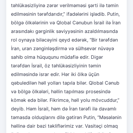
təhlükəsizliyinə zərər verilməməsi şərti ilə təmin
edilməsinin tərəfdarıdır,” ifadələrini işlədib. Putin,
bölgə ölkələrinin və Qlobal Cənubun İsrail ilə İran
arasındakı gərginlik səviyyəsinin azaldılmasında
rol oynaya biləcəyini qeyd edərək, “Bir tərəfdən
İran, uran zənginləşdirmə və sülhsevər nüvəyə
sahib olma hüququnu müdafiə edir. Digər
tərəfdən İsrail, öz təhlükəsizliyinin təmin
edilməsində israr edir. Hər iki ölkə üçün
qəbuledilən həll yolları tapıla bilər. Qlobal Cənub
və bölgə ölkələri, həllin tapılması prosesində
kömək edə bilər. Fikrimcə, həll yolu mövcuddur,”
deyib. Həm İsrail, həm də İran tərəfi ilə davamlı
təmasda olduqlarını dilə gətirən Putin, “Məsələnin
həllinə dair bəzi təkliflərimiz var. Vasitəçi olmaq