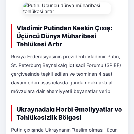
Vladimir Putindən Kəskin Çıxış:
Üçüncü Dünya Müharibəsi
Təhlükəsi Artır
Rusiya Federasiyasının prezidenti Vladimir Putin,
St. Peterburq Beynəlxalq İqtisadi Forumu (SPIEF)
çərçivəsində təşkil edilən və təxminən 4 saat
davam edən əsas iclasda gündəmdəki aktual
mövzulara dair əhəmiyyətli bəyanatlar verib.
Ukraynadakı Hərbi Əməliyyatlar və
Təhlükəsizlik Bölgəsi
Putin çıxışında Ukraynanın “təslim olması” üçün