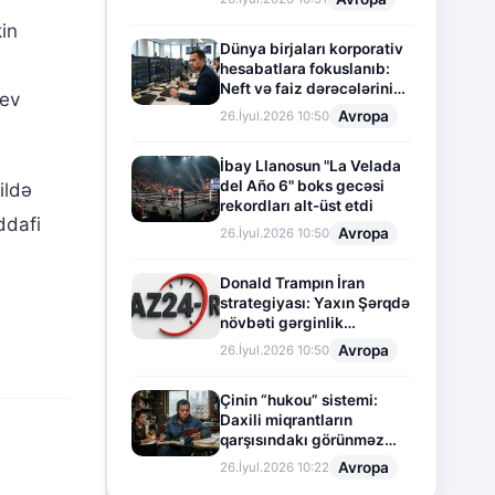
kin
Dünya birjaları korporativ
hesabatlara fokuslanıb:
Neft və faiz dərəcələrinin
 ev
təsiri altında cari vəziyyət
Avropa
26.İyul.2026 10:50
İbay Llanosun "La Velada
del Año 6" boks gecəsi
ildə
rekordları alt-üst etdi
ddafi
Avropa
26.İyul.2026 10:50
Donald Trampın İran
strategiyası: Yaxın Şərqdə
növbəti gərginlik
mərhələsi
Avropa
26.İyul.2026 10:50
Çinin “hukou” sistemi:
Daxili miqrantların
qarşısındakı görünməz
sədd
Avropa
26.İyul.2026 10:22