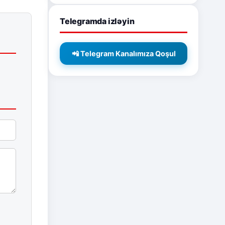
Telegramda izləyin
📲 Telegram Kanalımıza Qoşul