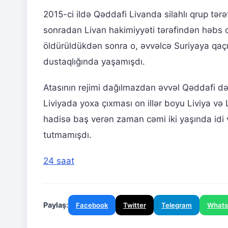
2015-ci ildə Qəddafi Livanda silahlı qrup tər
sonradan Livan hakimiyyəti tərəfindən həbs ol
öldürüldükdən sonra o, əvvəlcə Suriyaya qaçm
dustaqlığında yaşamışdı.
Atasının rejimi dağılmazdan əvvəl Qəddafi dəb
Liviyada yoxa çıxması on illər boyu Liviya v
hadisə baş verən zaman cəmi iki yaşında idi v
tutmamışdı.
24 saat
Paylaş:
Facebook
Twitter
Telegram
What