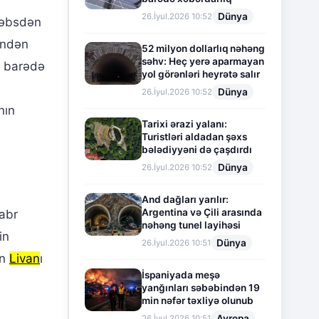
Dünya
26.İyul.2026 10:52
həbsdən
indən
52 milyon dollarlıq nəhəng
səhv: Heç yerə aparmayan
yi barədə
yol görənləri heyrətə salır
Dünya
26.İyul.2026 10:52
nın
Tarixi ərazi yalanı:
Turistləri aldadan şəxs
bələdiyyəni də çaşdırdı
Dünya
26.İyul.2026 10:52
And dağları yarılır:
Argentina və Çili arasında
abr
nəhəng tunel layihəsi
in
Dünya
26.İyul.2026 10:51
in
Livan
ı
İspaniyada meşə
yanğınları səbəbindən 19
min nəfər təxliyə olunub
Avropa
26.İyul.2026 10:51