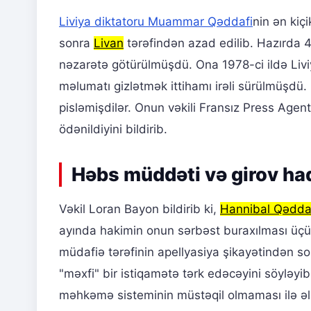
Liviya diktatoru Muammar Qəddafi
nin ən kiç
sonra
Livan
tərəfindən azad edilib. Hazırda 
nəzarətə götürülmüşdü. Ona 1978-ci ildə Liv
məlumatı gizlətmək ittihamı irəli sürülmüşdü. İ
pisləmişdilər. Onun vəkili Fransız Press Agen
ödənildiyini bildirib.
Həbs müddəti və girov ha
Vəkil Loran Bayon bildirib ki,
Hannibal Qədda
ayında hakimin onun sərbəst buraxılması üçün
müdafiə tərəfinin apellyasiya şikayətindən so
"məxfi" bir istiqamətə tərk edəcəyini söyləyib
məhkəmə sisteminin müstəqil olmaması ilə ə