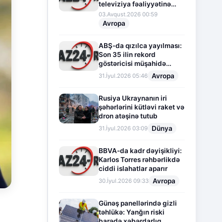
televiziya fəaliyyətinə
fasilə verir
03.Avqust.2026 00:59
Avropa
ABŞ-da qızılca yayılması:
Son 35 ilin rekord
göstəricisi müşahidə
olunur
Avropa
31.İyul.2026 05:46
Rusiya Ukraynanın iri
şəhərlərini kütləvi raket və
dron atəşinə tutub
Dünya
31.İyul.2026 03:09
BBVA-da kadr dəyişikliyi:
Karlos Torres rəhbərlikdə
ciddi islahatlar aparır
Avropa
30.İyul.2026 09:33
Günəş panellərində gizli
təhlükə: Yanğın riski
barədə xəbərdarlıq