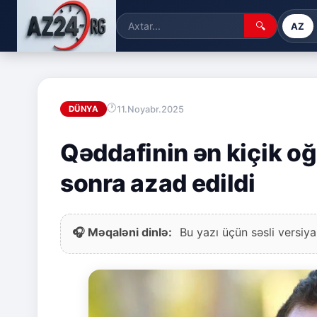
🔍
AZ
11.Noyabr.2025
DÜNYA
Qəddafinin ən kiçik oğ
sonra azad edildi
🎧 Məqaləni dinlə:
Bu yazı üçün səsli versiya