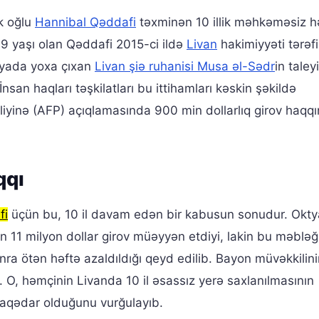
ik oğlu
Hannibal Qəddafi
təxminən 10 illik məhkəməsiz 
49 yaşı olan Qəddafi 2015-ci ildə
Livan
hakimiyyəti tərəf
iyada yoxa çıxan
Livan şiə ruhanisi Musa əl-Sədr
in tale
nsan haqları təşkilatları bu ittihamları kəskin şəkildə
tliyinə (AFP) açıqlamasında 900 min dollarlıq girov haqqı
qqı
fi
üçün bu, 10 il davam edən bir kabusun sonudur. Okty
 11 milyon dollar girov müəyyən etdiyi, lakin bu məbləğ
nra ötən həftə azaldıldığı qeyd edilib. Bayon müvəkkilin
. O, həmçinin Livanda 10 il əsassız yerə saxlanılmasının
laqədar olduğunu vurğulayıb.