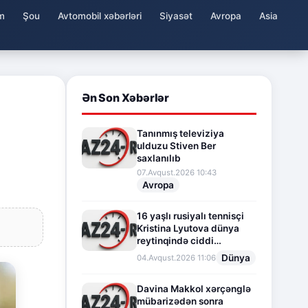
m
Şou
Avtomobil xəbərləri
Siyasət
Avropa
Asia
Ən Son Xəbərlər
Tanınmış televiziya
ulduzu Stiven Ber
saxlanılıb
07.Avqust.2026 10:43
Avropa
16 yaşlı rusiyalı tennisçi
Kristina Lyutova dünya
reytinqində ciddi
irəliləyişə imza atdı
Dünya
04.Avqust.2026 11:06
Davina Makkol xərçənglə
mübarizədən sonra