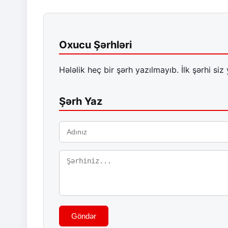
Oxucu Şərhləri
Hələlik heç bir şərh yazılmayıb. İlk şərhi siz 
Şərh Yaz
Göndər