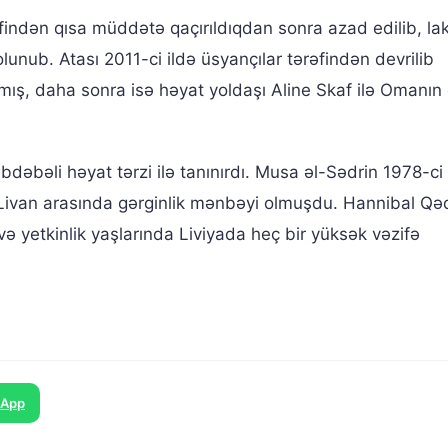
əfindən qısa müddətə qaçırıldıqdan sonra azad edilib, la
unub. Atası 2011-ci ildə üsyançılar tərəfindən devrilib
ış, daha sonra isə həyat yoldaşı Aline Skaf ilə Omanın
dəbəli həyat tərzi ilə tanınırdı. Musa əl-Sədrin 1978-ci 
ə Livan arasında gərginlik mənbəyi olmuşdu. Hannibal Qə
ə yetkinlik yaşlarında Liviyada heç bir yüksək vəzifə
sApp